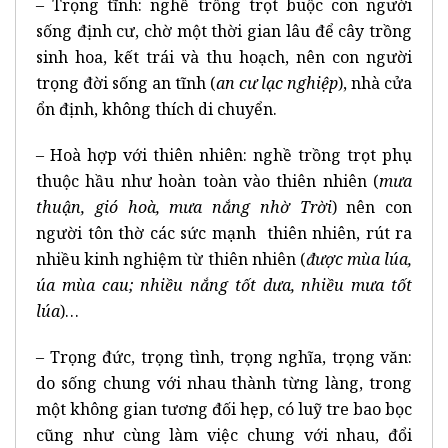
– Trọng tĩnh: nghề trồng trọt buộc con người
sống định cư, chờ một thời gian lâu để cây trồng
sinh hoa, kết trái và thu hoạch, nên con người
trọng đời sống an tĩnh (
an cư lạc nghiệp
), nhà cửa
ổn định, không thích di chuyển.
– Hoà hợp với thiên nhiên: nghề trồng trọt phụ
thuộc hầu như hoàn toàn vào thiên nhiên (
mưa
thuận, gió hoà, mưa nắng nhờ Trời
) nên con
người tôn thờ các sức mạnh thiên nhiên, rút ra
nhiều kinh nghiệm từ thiên nhiên (
được mùa lúa,
úa mùa cau; nhiều nắng tốt dưa, nhiều mưa tốt
lúa
)…
– Trọng đức, trọng tình, trọng nghĩa, trọng văn:
do sống chung với nhau thành từng làng, trong
một không gian tương đối hẹp, có luỹ tre bao bọc
cũng như cùng làm việc chung với nhau, đổi