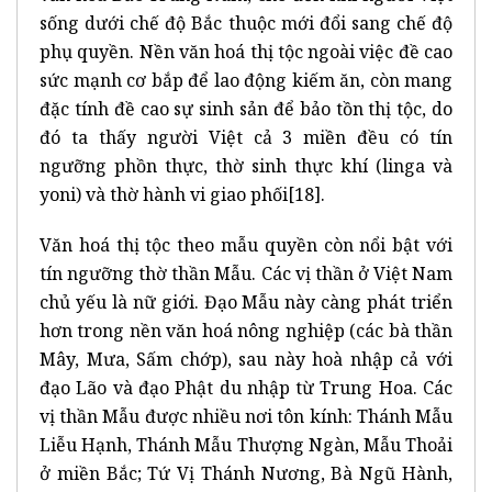
sống dưới chế độ Bắc thuộc mới đổi sang chế độ
phụ quyền. Nền văn hoá thị tộc ngoài việc đề cao
sức mạnh cơ bắp để lao động kiếm ăn, còn mang
đặc tính đề cao sự sinh sản để bảo tồn thị tộc, do
đó ta thấy người Việt cả 3 miền đều có tín
ngưỡng phồn thực, thờ sinh thực khí (linga và
yoni) và thờ hành vi giao phối
[18]
.
Văn hoá thị tộc theo mẫu quyền còn nổi bật với
tín ngưỡng thờ thần Mẫu. Các vị thần ở Việt Nam
chủ yếu là nữ giới. Đạo Mẫu này càng phát triển
hơn trong nền văn hoá nông nghiệp (các bà thần
Mây, Mưa, Sấm chớp), sau này hoà nhập cả với
đạo Lão và đạo Phật du nhập từ Trung Hoa. Các
vị thần Mẫu được nhiều nơi tôn kính: Thánh Mẫu
Liễu Hạnh, Thánh Mẫu Thượng Ngàn, Mẫu Thoải
ở miền Bắc; Tứ Vị Thánh Nương, Bà Ngũ Hành,