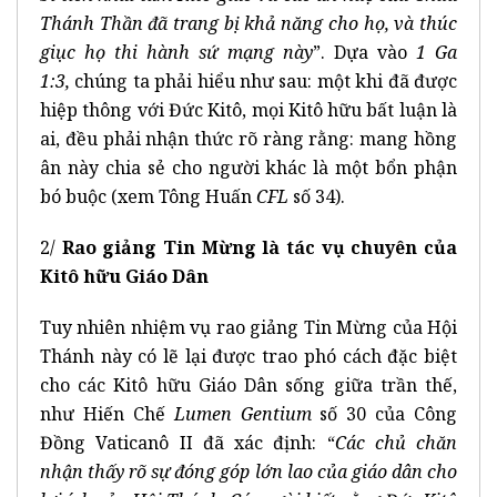
Thánh Thần đã trang bị khả năng cho họ, và thúc
giục họ thi hành sứ mạng này
”. Dựa vào
1 Ga
1:3,
chúng ta phải hiểu như sau: một khi đã được
hiệp thông với Đức Kitô, mọi Kitô hữu bất luận là
ai, đều phải nhận thức rõ ràng rằng: mang hồng
ân này chia sẻ cho người khác là một bổn phận
bó buộc (xem Tông Huấn
CFL
số 34).
2/
Rao giảng Tin Mừng là tác vụ chuyên của
Kitô hữu Giáo Dân
Tuy nhiên nhiệm vụ rao giảng Tin Mừng của Hội
Thánh này có lẽ lại được trao phó cách đặc biệt
cho các Kitô hữu Giáo Dân sống giữa trần thế,
như Hiến Chế
Lumen Gentium
số 30 của Công
Đồng Vaticanô II đã xác định: “
Các chủ chăn
nhận thấy rõ sự đóng góp lớn lao của giáo dân cho