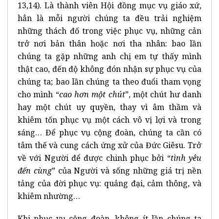
13,14). Là thành viên Hội đồng mục vụ giáo xứ,
hẳn là mỗi người chúng ta đều trải nghiệm
những thách đố trong việc phục vụ, những cản
trở nơi bản thân hoặc nơi tha nhân: bao lần
chúng ta gặp những anh chị em tự thấy mình
thật cao, đến độ không đón nhận sự phục vụ của
chúng ta; bao lần chúng ta theo đuổi tham vọng
cho mình “
cao hơn một chút
”, một chút hư danh
hay một chút uy quyền, thay vì âm thầm và
khiêm tốn phục vụ một cách vô vị lợi và trong
sáng… Để phục vụ cộng đoàn, chúng ta cần có
tâm thế và cung cách ứng xử của Đức Giêsu. Trở
về với Người để được chinh phục bởi “
tình yêu
đến cùng
” của Người và sống những giá trị nền
tảng của đời phục vụ: quảng đại, cảm thông, và
khiêm nhường…
Khi phục vụ cộng đoàn, không ít lần chúng ta