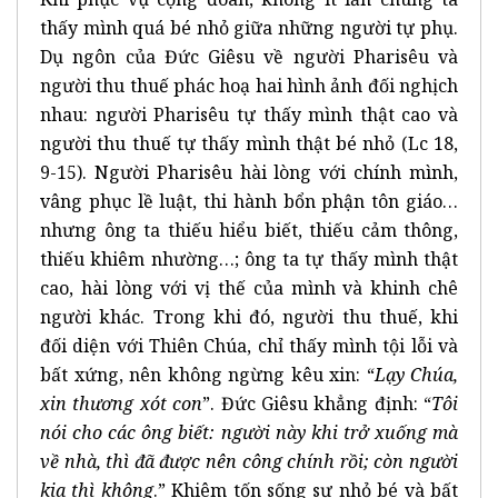
thấy mình quá bé nhỏ giữa những người tự phụ.
Dụ ngôn của Đức Giêsu về người Pharisêu và
người thu thuế phác hoạ hai hình ảnh đối nghịch
nhau: người Pharisêu tự thấy mình thật cao và
người thu thuế tự thấy mình thật bé nhỏ (Lc 18,
9-15). Người Pharisêu hài lòng với chính mình,
vâng phục lề luật, thi hành bổn phận tôn giáo…
nhưng ông ta thiếu hiểu biết, thiếu cảm thông,
thiếu khiêm nhường…; ông ta tự thấy mình thật
cao, hài lòng với vị thế của mình và khinh chê
người khác. Trong khi đó, người thu thuế, khi
đối diện với Thiên Chúa, chỉ thấy mình tội lỗi và
bất xứng, nên không ngừng kêu xin: “
Lạy Chúa,
xin thương xót con
”. Đức Giêsu khẳng định: “
Tôi
nói cho các ông biết: người này khi trở xuống mà
về nhà, thì đã được nên công chính rồi; còn người
kia thì không
.” Khiêm tốn sống sự nhỏ bé và bất