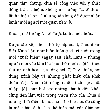
quan tâm chung, chia sẻ công việc với ý thức
đồng trách nhiệm: không mơ tưởng “… sẽ được
lãnh nhiều hơn…” nhưng sẵn lòng để được nhận
lãnh “mỗi người một quan tiền”.
[6]
Không mơ tưởng “… sẽ được lãnh nhiều hơn…”
Được sắp xếp theo thứ tự alphabet, Phái đoàn
Việt Nam hầu như luôn luôn ở vị trí cuối trong
mọi “xuất hiện” (ngay sau Thái Lan) – những
người mới vào làm lúc “giờ thứ mười một” – theo
thứ tự sinh hoạt của tổng hội.
[7]
Tuy nhiên, nội
dung trình bày và những phát biểu của Phái
đoàn Việt Nam rất nồng nhiệt, tích cực, hội
nhập…
[8]
chan hoà với những thành viên khác
cùng đến làm việc trong vườn nho của Chúa ở
những thời điểm khác nhau. Có thể nói, đó cũng
là một phản ánh cách thể hiện mới của Giáo hội