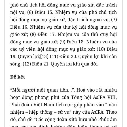
phó chủ tịch hội đồng mục vụ giáo xứ, đặc trách
nội vụ; (6) Điều 15. Nhiệm vụ của phó chủ tịch
hội đồng mục vụ giáo xứ, đặc trách ngoại vụ; (7)
Điều 16. Nhiệm vụ của thư ký hội đồng mục vụ
giáo xứ; (8) Điều 17. Nhiệm vụ của thủ quỹ hội
đồng mục vụ giáo xứ; (9) Điều 18. Nhiệm vụ của
các uỷ viên hội đồng mục vụ giáo xứ; (10) Điều
19. Quyền lợi;
[13]
(11) Điều 20. Quyền lợi khi còn
sống; (12) Điều 21. Quyền lợi khi qua đời.
Để kết
“Mỗi người một quan tiền…”. Hoà vào rất nhiều
hoạt động phong phú của Tổng hội AsIPA VIII,
Phái đoàn Việt Nam tích cực góp phần vào “mầu
nhiệm – hiệp thông – sứ vụ” này của AsIPA. Theo
đó, chủ đề “Các cộng đoàn Kitô hữu nhỏ Phúc âm
hoá các gia đình hướng đến hiệp thông và sứ