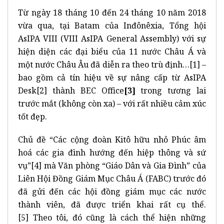
Từ ngày 18 tháng 10 đến 24 tháng 10 năm 2018
vừa qua, tại Batam của Inđônêxia, Tổng hội
AsIPA VIII (VIII AsIPA General Assembly) với sự
hiện diện các đại biểu của 11 nước Châu Á và
một nước Châu Âu đã diễn ra theo trù định…
[1]
–
bao gồm cả tín hiệu về sự nâng cấp từ AsIPA
Desk
[2]
thành BEC Office
[3]
trong tương lai
trước mắt (không còn xa) – với rất nhiều cảm xúc
tốt đẹp.
Chủ đề “Các cộng đoàn Kitô hữu nhỏ Phúc âm
hoá các gia đình hướng đến hiệp thông và sứ
vụ”
[4]
mà Văn phòng “Giáo Dân và Gia Đình” của
Liên Hội Đồng Giám Mục Châu Á (FABC) trước đó
đã gửi đến các hội đồng giám mục các nước
thành viên, đã được triển khai rất cụ thể.
[5]
Theo tôi, đó cũng là cách thể hiện những