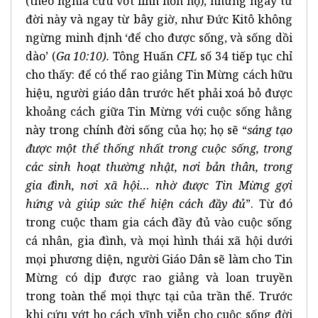
(theo nghĩa cứu vớt linh hồn họ), nhưng ngay từ
đời này và ngay từ bây giờ, như Đức Kitô không
ngừng minh định ‘để cho được sống, và sống dồi
dào’ (
Ga 10:10).
Tông Huấn
CFL
số 34 tiếp tục chỉ
cho thấy: để có thể rao giảng Tin Mừng cách hữu
hiệu, người giáo dân trước hết phải xoá bỏ được
khoảng cách giữa Tin Mừng với cuộc sống hằng
này trong chính đời sống của họ; họ sẽ “
sáng tạo
được một thể thống nhất trong cuộc sống, trong
các sinh hoạt thường nhật, nơi bản thân, trong
gia đình, nơi xã hội… nhờ được Tin Mừng gợi
hứng và giúp sức thể hiện cách đầy đủ
”. Từ đó
trong cuộc tham gia cách đầy đủ vào cuộc sống
cá nhân, gia đình, và mọi hình thái xã hội dưới
mọi phương diện, người Giáo Dân sẽ làm cho Tin
Mừng có dịp được rao giảng và loan truyền
trong toàn thể mọi thực tại của trần thế. Trước
khi cứu vớt họ cách vĩnh viễn cho cuộc sống đời