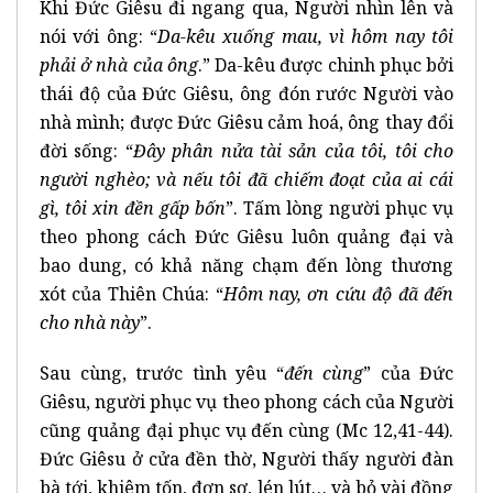
Khi Đức Giêsu đi ngang qua, Người nhìn lên và
nói với ông: “
Da-kêu xuống mau, vì hôm nay tôi
phải ở nhà của ông
.” Da-kêu được chinh phục bởi
thái độ của Đức Giêsu, ông đón rước Người vào
nhà mình; được Đức Giêsu cảm hoá, ông thay đổi
đời sống: “
Đây phân nửa tài sản của tôi, tôi cho
người nghèo; và nếu tôi đã chiếm đoạt của ai cái
gì, tôi xin đền gấp bốn
”. Tấm lòng người phục vụ
theo phong cách Đức Giêsu luôn quảng đại và
bao dung, có khả năng chạm đến lòng thương
xót của Thiên Chúa: “
Hôm nay, ơn cứu độ đã đến
cho nhà này
”.
Sau cùng, trước tình yêu “
đến cùng
” của Đức
Giêsu, người phục vụ theo phong cách của Người
cũng quảng đại phục vụ đến cùng (Mc 12,41-44).
Đức Giêsu ở cửa đền thờ, Người thấy người đàn
bà tới, khiêm tốn, đơn sơ, lén lút… và bỏ vài đồng