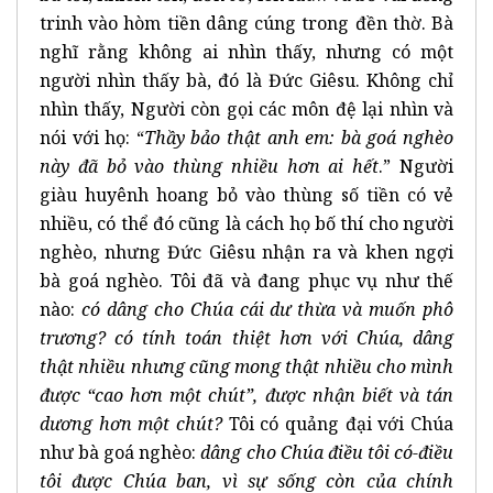
trinh vào hòm tiền dâng cúng trong đền thờ. Bà
nghĩ rằng không ai nhìn thấy, nhưng có một
người nhìn thấy bà, đó là Đức Giêsu. Không chỉ
nhìn thấy, Người còn gọi các môn đệ lại nhìn và
nói với họ: “
Thầy bảo thật anh em: bà goá nghèo
này đã bỏ vào thùng nhiều hơn ai hết
.” Người
giàu huyênh hoang bỏ vào thùng số tiền có vẻ
nhiều, có thể đó cũng là cách họ bố thí cho người
nghèo, nhưng Đức Giêsu nhận ra và khen ngợi
bà goá nghèo. Tôi đã và đang phục vụ như thế
nào:
có dâng cho Chúa cái dư thừa và muốn phô
trương? có tính toán thiệt hơn với Chúa, dâng
thật nhiều nhưng cũng mong thật nhiều cho mình
được “cao hơn một chút”, được nhận biết và tán
dương hơn một chút?
Tôi có quảng đại với Chúa
như bà goá nghèo:
dâng cho Chúa điều tôi có-điều
tôi được Chúa ban, vì sự sống còn của chính