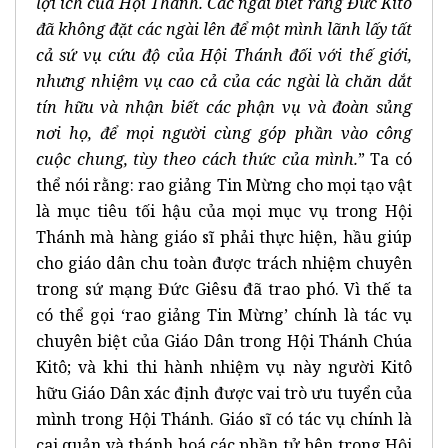
lợi ích của Hội Thánh. Các ngài biết rằng Đức Kitô
đã không đặt các ngài lên để một mình lãnh lấy tất
cả sứ vụ cứu độ của Hội Thánh đối với thế giới,
nhưng nhiệm vụ cao cả của các ngài là chăn dắt
tín hữu và nhận biết các phận vụ và đoàn sủng
nơi họ, để mọi người cùng góp phần vào công
cuộc chung, tùy theo cách thức của mình.
” Ta có
thể nói rằng: rao giảng Tin Mừng cho mọi tạo vật
là mục tiêu tối hậu của mọi mục vụ trong Hội
Thánh mà hàng giáo sĩ phải thực hiện, hầu giúp
cho giáo dân chu toàn được trách nhiệm chuyên
trong sứ mạng Đức Giêsu đã trao phó. Vì thế ta
có thể gọi ‘rao giảng Tin Mừng’ chính là tác vụ
chuyên biệt của Giáo Dân trong Hội Thánh Chúa
Kitô; và khi thi hành nhiệm vụ này người Kitô
hữu Giáo Dân xác định được vai trò ưu tuyển của
mình trong Hội Thánh. Giáo sĩ có tác vụ chính là
cai quản và thánh hoá các phần tử bên trong Hội