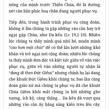
xứng của mình trước Thiên Chúa, đó là đường
nét căn bản phác hoạ chân dung người phục vụ.
Tiếp đến, trong hành trình phục vụ cộng đoàn,
không ít lần chúng ta gặp những rào cản hay trở
ngại gặp Chúa, như Da-kêu (Lc 19,1-10). Nhiều
lúc chúng ta thấy mình quá nhỏ bé, muốn mình
“
cao hơn một chút
” để có thể lấn lướt những khó
khăn và trở ngại nơi cộng đoàn; nhiều lúc chúng
ta thấy mình đơn độc và kiệt sức giữa vô vàn việc
phục vụ, giữa vô vàn những người tự nhận là
“
đang đi theo Đức Giêsu
” nhưng chính họ lại đang
che khuất Đức Giêsu khỏi chúng ta; bao lần cộng
đoàn giáo xứ mà chúng ta phục vụ đã che khuất
Chúa Giêsu khỏi mắt chúng ta bởi những ghe
tương, ích kỷ, căng thẳng… Da-kêu đã vượt qua
những rào cản ấy bằng sáng kiến trèo lên cây.