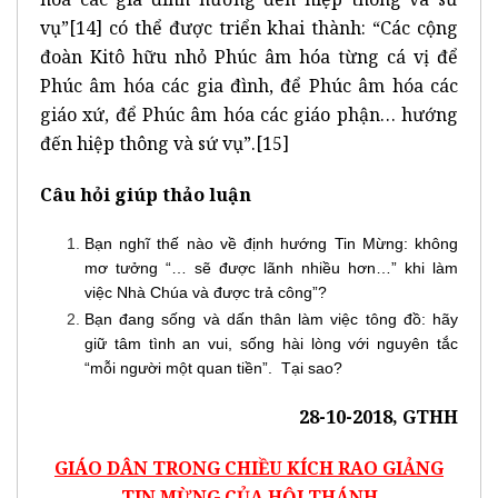
vụ”
[14]
có thể được triển khai thành: “Các cộng
đoàn Kitô hữu nhỏ Phúc âm hóa từng cá vị để
Phúc âm hóa các gia đình, để Phúc âm hóa các
giáo xứ, để Phúc âm hóa các giáo phận… hướng
đến hiệp thông và sứ vụ”.
[15]
Câu hỏi giúp thảo luận
Bạn nghĩ thế nào về định hướng Tin Mừng: không
mơ tưởng “… sẽ được lãnh nhiều hơn…” khi làm
việc Nhà Chúa và được trả công”?
Bạn đang sống và dấn thân làm việc tông đồ: hãy
giữ tâm tình an vui, sống hài lòng với nguyên tắc
“mỗi người một quan tiền”. Tại sao?
28-10-2018, GTHH
GIÁO DÂN TRONG CHIỀU KÍCH RAO GIẢNG
TIN MỪNG CỦA HỘI THÁNH