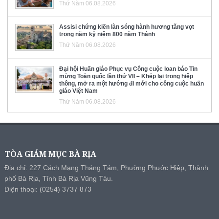
Thứ Năm 06.08.2026
Assisi chứng kiến làn sóng hành hương tăng vọt
trong năm kỷ niệm 800 năm Thánh
Thứ Năm 06.08.2026
Đại hội Huấn giáo Phục vụ Công cuộc loan báo Tin
mừng Toàn quốc lần thứ VII – Khép lại trong hiệp
thông, mở ra một hướng đi mới cho công cuộc huấn
giáo Việt Nam
Thứ Năm 06.08.2026
TÒA GIÁM MỤC BÀ RỊA
Địa chỉ: 227 Cách Mạng Tháng Tám, Phường Phước Hiệp, Thành
phố Bà Rịa, Tỉnh Bà Rịa Vũng Tàu.
Điện thoại: (0254) 3737 873