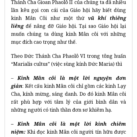
Thánh Cha Gioan Phaolô II của chúng ta đã nhiều
lần kêu gọi con cái của Giáo hội hãy biết dùng
kinh Mân Côi như một thứ
vũ khí thiêng
liêng
để nâng đỡ Giáo hội. Tại sao Giáo hội lại
muốn chúng ta dùng kinh Mân côi với những
mục đích cao trọng như thế.
Theo Đức Thánh Cha Phaolô VI trong tông huấn
“Marialis cultus” (việc sùng kính Đức Maria) thì
–
Kinh Mân côi là một lời nguyện đơn
giản
:
Kết cấu kinh Mân côi chỉ gồm các kinh Lạy
Cha, kính mừng, sáng danh. Do đó kinh Mân côi
rất phù hợp với tâm lý của giới bình dân và
những người có tinh thần đơn sơ khiêm hạ.
– Kinh Mân côi là một lời kinh chiêm
niệm:
Khi đọc kinh Mân côi người tín hữu được