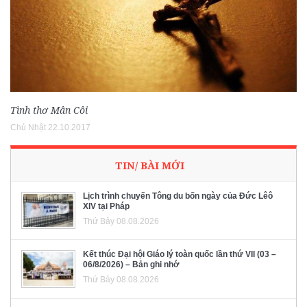
Tình thơ Mân Côi
Chủ Nhật 22.10.2017
TIN/ BÀI MỚI
Lịch trình chuyến Tông du bốn ngày của Đức Lêô
XIV tại Pháp
Thứ Bảy 08.08.2026
Kết thúc Đại hội Giáo lý toàn quốc lần thứ VII (03 –
06/8/2026) – Bản ghi nhớ
Thứ Bảy 08.08.2026