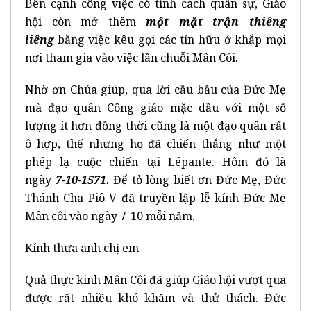
Bên cạnh công việc có tính cách quân sự, Giáo
hội còn mở thêm
một mặt trận thiêng
liêng
bằng việc kêu gọi các tín hữu ở khắp mọi
nơi tham gia vào việc lần chuỗi Mân Côi.
Nhờ ơn Chúa giúp, qua lời cầu bầu của Đức Mẹ
mà đạo quân Công giáo mặc dầu với một số
lượng ít hơn đồng thời cũng là một đạo quân rất
ô hợp, thế nhưng họ đã chiến thắng như một
phép lạ cuộc chiến tại Lépante. Hôm đó là
ngày
7-10-1571
.
Để tỏ lòng biết ơn Đức Mẹ, Đức
Thánh Cha Piô V đã truyền lập lễ kính Đức Mẹ
Mân côi vào ngày 7-10 mỗi năm.
Kính thưa anh chị em
Quả thực kinh Mân Côi đã giúp Giáo hội vượt qua
được rất nhiều khó khăm và thử thách. Đức