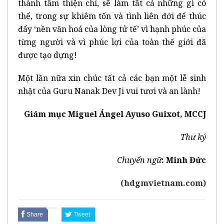
thành tâm thiện chí, sẽ làm tất cả những gì có
thể, trong sự khiêm tốn và tình liên đới để thúc
đẩy ‘nền văn hoá của lòng tử tế’ vì hạnh phúc của
từng người và vì phúc lợi của toàn thế giới đã
được tạo dựng!
Một lần nữa xin chúc tất cả các bạn một lễ sinh
nhật của
Guru Nanak Dev Ji vui tươi và an lành!
Giám mục Miguel Ángel Ayuso Guixot, MCCJ
Thư ký
Chuyển ngữ
: Minh Đức
(hdgmvietnam.com)
Share
Tweet