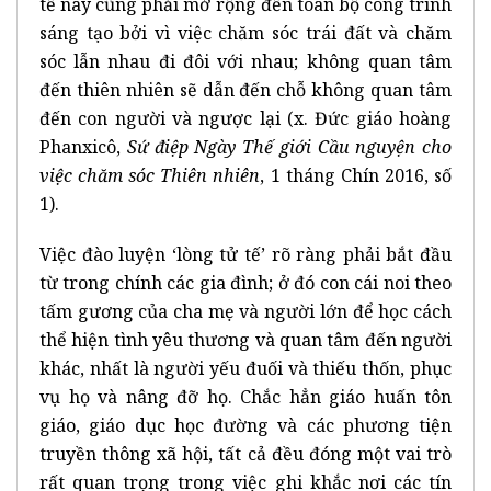
tế này cũng phải mở rộng đến toàn bộ công trình
sáng tạo bởi vì việc chăm sóc trái đất và chăm
sóc lẫn nhau đi đôi với nhau; không quan tâm
đến thiên nhiên sẽ dẫn đến chỗ không quan tâm
đến con người và ngược lại (x. Đức giáo hoàng
Phanxicô,
Sứ điệp Ngày Thế giới Cầu nguyện cho
việc chăm sóc Thiên nhiên
, 1 tháng Chín 2016, số
1).
Việc đào luyện ‘lòng tử tế’ rõ ràng phải bắt đầu
từ trong chính các gia đình; ở đó con cái noi theo
tấm gương của cha mẹ và người lớn để học cách
thể hiện tình yêu thương và quan tâm đến người
khác, nhất là người yếu đuối và thiếu thốn, phục
vụ họ và nâng đỡ họ. Chắc hẳn giáo huấn tôn
giáo, giáo dục học đường và các phương tiện
truyền thông xã hội, tất cả đều đóng một vai trò
rất quan trọng trong việc ghi khắc nơi các tín