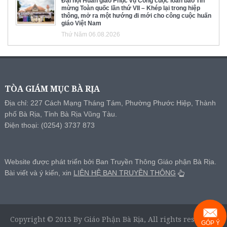
Đại hội Huấn giáo Phục vụ Công cuộc loan báo Tin
mừng Toàn quốc lần thứ VII – Khép lại trong hiệp
thông, mở ra một hướng đi mới cho công cuộc huấn
giáo Việt Nam
Thứ Năm 06.08.2026
TÒA GIÁM MỤC BÀ RỊA
Địa chỉ: 227 Cách Mạng Tháng Tám, Phường Phước Hiệp, Thành
phố Bà Rịa, Tỉnh Bà Rịa Vũng Tàu.
Điện thoại: (0254) 3737 873
Website được phát triển bởi Ban Truyền Thông Giáo phận Bà Rịa.
Bài viết và ý kiến, xin
LIÊN HỆ BAN TRUYỀN THÔNG
Copyright © 2013 By Giáo Phận Bà Rịa, All rights reserved.
GÓP Ý