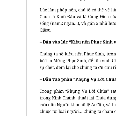
Lúc làm phép nến, chủ tế có thể vẽ h
Chúa là Khởi Ðầu và là Cùng Ðích củ
sống (năm2 ngàn…), và gắn 5 nhủ hươ
Giêsu.
– Dẫn vào lúc “Kiệu nến Phục Sinh
Chúng ta sẽ kiệu nến Phục Sinh, tượn
bố Tin Mừng Phục Sinh, để tôn vinh Ch
sự chết, đem lại cho chúng ta ơn cứu r
– Dẫn vào phần “Phụng Vụ Lời Chú
Trong phần “Phụng Vụ Lời Chúa” sau
trong Kinh Thánh, thuật lại Chúa dựn
cứu dân Người khỏi nô lệ Ai Cập, và t
chuộc tội loài người… Chúng ta chăm 