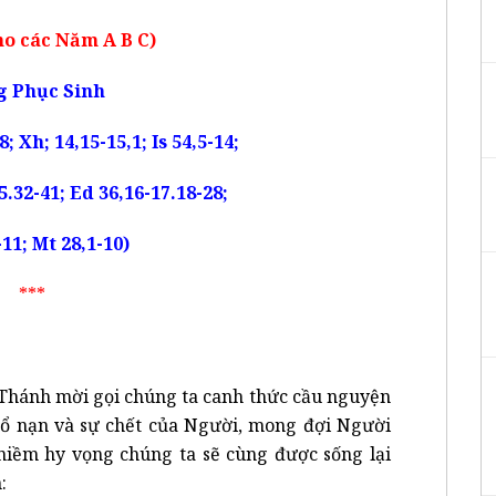
o các Năm A B C)
g Phục Sinh
18; Xh; 14,15-15,1; Is 54,5-14;
15.32-41; Ed 36,16-17.18-28;
11; Mt 28,1-10)
***
Thánh mời gọi chúng ta canh thức cầu nguyện
ổ nạn và sự chết của Người, mong đợi Người
 niềm hy vọng chúng ta sẽ cùng được sống lại
: