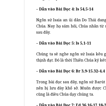
– Dẫn vào Bài Ðọc 4: Is 54,5-14
Ngôn sứ Isaia an ủi dân Do Thái đang
Chúa. Nay họ sám hối, Chúa nhân từ s
sau đây.
– Dẫn vào Bài Ðọc 5: Is 5,1-11
Chúng ta sẽ nghe ngôn sứ Isaia kêu 
thịnh đạt. Ðó là thời Thiên Chúa ký kết
– Dẫn vào Bài Ðọc 6: Br 3,9-15.32-4,4
Trong bài đọc sau đây, ngôn sứ Barút 
nên bị lưu đày khổ sở. Muốn được Ch
cũng là điều Chúa dạy chúng ta.
– Dẫn vào Bài Ðọc 7: Ed 36,16-17.18-