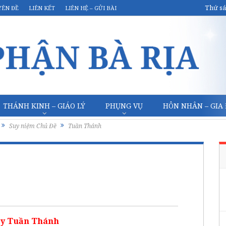
Thứ sá
YÊN ĐỀ
LIÊN KẾT
LIÊN HỆ – GỬI BÀI
THÁNH KINH – GIÁO LÝ
PHỤNG VỤ
HÔN NHÂN – GIA
Suy niệm Chủ Đề
Tuần Thánh
y Tuần Thánh