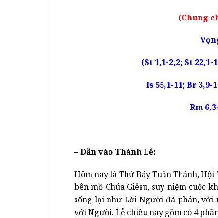
(Chung ch
Vọn
(St 1,1-2,2; St 22,1-
Is 55,1-11; Br 3,9-
Rm 6,3-
– Dẫn vào Thánh Lễ:
Hôm nay là Thứ Bảy Tuần Thánh, Hội 
bên mồ Chúa Giêsu, suy niệm cuộc kh
sống lại như Lời Người đã phán, với
với Người. Lễ chiều nay gồm có 4 phần