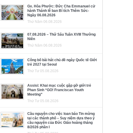
Gx. Hòa Phước: Đức Cha Emmanuel cử
hành Thánh lễ ban Bí tích Thêm Sức-
Ngày 06.08.2026
Thứ Năm 06.08.2026
07.08.2026 – Thứ Sáu Tuần XVIII Thường
Niên
Thứ Năm 06.08.2026
Công bố bài hát chủ đề ngày Quốc tế Giới
trẻ 2027 tại Seoul
Thứ Tư 05.08.2026
Assisi: Khai mạc cuộc gặp gỡ giới trẻ
Phan Sinh “GO! Franciscan Youth
Meeting”
Thứ Tư 05.08.2026
Cầu nguyện cho việc loan báo Tin mừng
tại các thành phố – Suy niệm dựa theo ý
cầu nguyện của Đức Giáo hoàng tháng
8/2026 phần I