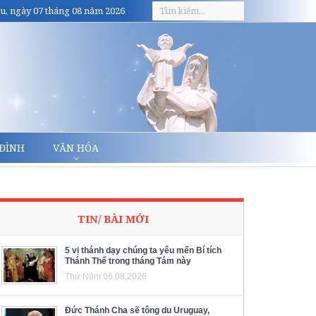
u, ngày 07 tháng 08 năm 2026
 ĐÌNH
VĂN HÓA
TIN/ BÀI MỚI
5 vị thánh dạy chúng ta yêu mến Bí tích
Thánh Thể trong tháng Tám này
Thứ Năm 06.08.2026
Đức Thánh Cha sẽ tông du Uruguay,