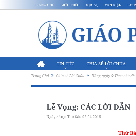
TRANG CHỦ
GIỚI THIỆU
MỤC VỤ
VĂN KIỆN
CHU
TIN TỨC
CHIA SẺ LỜI CHÚA
Trang Chủ
Chia sẻ Lời Chúa
Hằng ngày & Theo chủ đề
Lễ Vọng: CÁC LỜI DẪN
Ngày đăng:
Thứ Sáu 03.04.2015
Thứ Bả