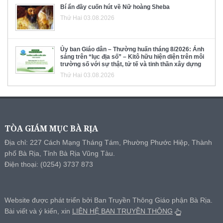
Bí ẩn đầy cuốn hút về Nữ hoàng Sheba
Thứ Hai 03.08.2026
Ủy ban Giáo dân – Thường huấn tháng 8/2026: Ánh
sáng trên “lục địa số” – Kitô hữu hiện diện trên môi
trường số với sự thật, tử tế và tinh thần xây dựng
Thứ Hai 03.08.2026
TÒA GIÁM MỤC BÀ RỊA
Địa chỉ: 227 Cách Mạng Tháng Tám, Phường Phước Hiệp, Thành
phố Bà Rịa, Tỉnh Bà Rịa Vũng Tàu.
Điện thoại: (0254) 3737 873
Website được phát triển bởi Ban Truyền Thông Giáo phận Bà Rịa.
Bài viết và ý kiến, xin
LIÊN HỆ BAN TRUYỀN THÔNG