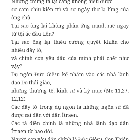
Nhưng chúng ta lại càng không hiểu được
sự cam chịu kiên trì và sự ngây thơ lạ lùng của
ông chủ.
Tại sao ông lại không phản ứng mạnh mẽ ngay
từ tội ác đầu tiên?
Tại sao ông lại thiếu cương quyết khiến cho
nhiều đầy tớ,
và chính con yêu dấu của mình phải chết như
vậy?
Dụ ngôn Đức Giêsu kể nhắm vào các nhà lãnh
đạo Do thái giáo,
những thượng tế, kinh sư và kỳ mục (Mc 11,27;
12,12).
Các đầy tớ trong dụ ngôn là những ngôn sứ đã
được sai đến với dân Ítraen.
Các tá điền chính là những nhà lãnh đạo dân
Ítraen từ bao đời.
Người con yêu dấu chính là Đức Giêsu, Con Thiên