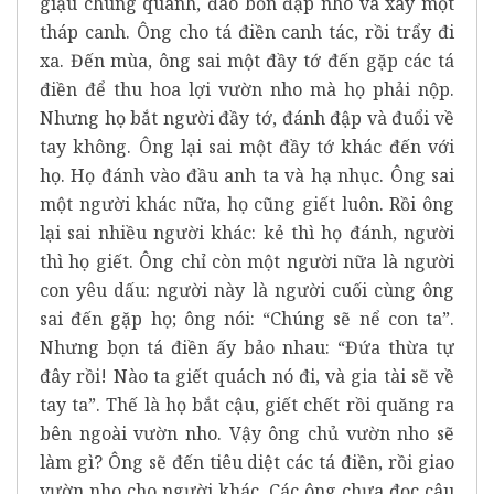
giậu chung quanh, đào bồn đạp nho và xây một
tháp canh. Ông cho tá điền canh tác, rồi trẩy đi
xa. Đến mùa, ông sai một đầy tớ đến gặp các tá
điền để thu hoa lợi vườn nho mà họ phải nộp.
Nhưng họ bắt người đầy tớ, đánh đập và đuổi về
tay không. Ông lại sai một đầy tớ khác đến với
họ. Họ đánh vào đầu anh ta và hạ nhục. Ông sai
một người khác nữa, họ cũng giết luôn. Rồi ông
lại sai nhiều người khác: kẻ thì họ đánh, người
thì họ giết. Ông chỉ còn một người nữa là người
con yêu dấu: người này là người cuối cùng ông
sai đến gặp họ; ông nói: “Chúng sẽ nể con ta”.
Nhưng bọn tá điền ấy bảo nhau: “Đứa thừa tự
đây rồi! Nào ta giết quách nó đi, và gia tài sẽ về
tay ta”. Thế là họ bắt cậu, giết chết rồi quăng ra
bên ngoài vườn nho. Vậy ông chủ vườn nho sẽ
làm gì? Ông sẽ đến tiêu diệt các tá điền, rồi giao
vườn nho cho người khác. Các ông chưa đọc câu