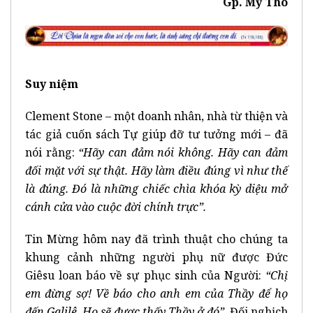
Gp. Mỹ Tho
Suy niệm
Clement Stone – một doanh nhân, nhà từ thiện và
tác giả cuốn sách Tự giúp đỡ tư tưởng mới – đã
nói rằng:
“Hãy can đảm nói không. Hãy can đảm
đối mặt với sự thật. Hãy làm điều đúng vì như thế
là đúng. Đó là những chiếc chìa khóa kỳ diệu mở
cánh cửa vào cuộc đời chính trực”.
Tin Mừng hôm nay đã trình thuật cho chúng ta
khung cảnh những người phụ nữ được Đức
Giêsu loan báo về sự phục sinh của Người:
“Chị
em đừng sợ! Về báo cho anh em của Thầy để họ
đến Galilê. Họ sẽ được thấy Thầy ở đó”.
Đối nghịch