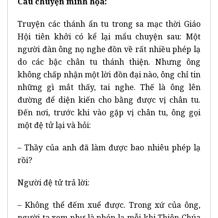
Câu chuyện minh họa:
Truyện các thánh ẩn tu trong sa mạc thời Giáo
Hội tiên khởi có kể lại mẩu chuyện sau: Một
người đàn ông nọ nghe đồn về rất nhiều phép lạ
do các bậc chân tu thánh thiện. Nhưng ông
không chấp nhận một lời đồn đại nào, ông chỉ tin
những gì mắt thấy, tai nghe. Thế là ông lên
đường để diện kiến cho bằng được vị chân tu.
Đến nơi, trước khi vào gặp vị chân tu, ông gọi
một đệ tử lại và hỏi:
– Thầy của anh đã làm được bao nhiêu phép lạ
rồi?
Người đệ tử trả lời:
– Không thể đếm xuể được. Trong xứ của ông,
người ta xem như là phép lạ mỗi khi Thiên Chúa