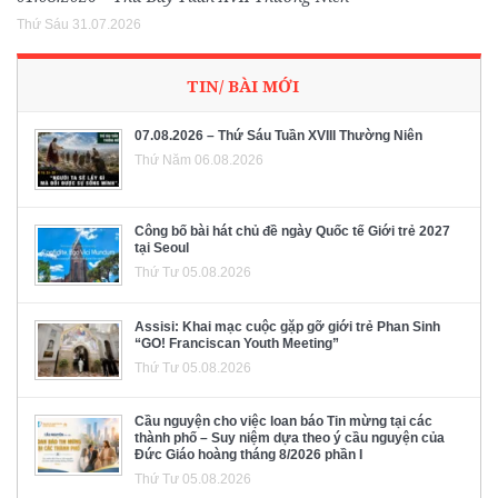
Thứ Sáu 31.07.2026
TIN/ BÀI MỚI
07.08.2026 – Thứ Sáu Tuần XVIII Thường Niên
Thứ Năm 06.08.2026
Công bố bài hát chủ đề ngày Quốc tế Giới trẻ 2027
tại Seoul
Thứ Tư 05.08.2026
Assisi: Khai mạc cuộc gặp gỡ giới trẻ Phan Sinh
“GO! Franciscan Youth Meeting”
Thứ Tư 05.08.2026
Cầu nguyện cho việc loan báo Tin mừng tại các
thành phố – Suy niệm dựa theo ý cầu nguyện của
Đức Giáo hoàng tháng 8/2026 phần I
Thứ Tư 05.08.2026