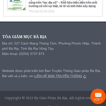
sáng trên “lục địa số” – Kitô hữu hiện diện trên môi
trường số với sự thật, tử tế và tinh thần xây dựng
Thứ Hai 03.08.2026
TÒA GIÁM MỤC BÀ RỊA
Địa chỉ: 227 Cách Mạng Tháng Tám, Phường Phước Hiệp, Thành
phố Bà Rịa, Tỉnh Bà Rịa Vũng Tàu.
Điện thoại: (0254) 3737 873
Website được phát triển bởi Ban Truyền Thông Giáo phận Bà Rịa.
Bài viết và ý kiến, xin
LIÊN HỆ BAN TRUYỀN THÔNG
Copyright © 2013 By Giáo Phận Bà Rịa, All rights reserved.
GÓP Ý