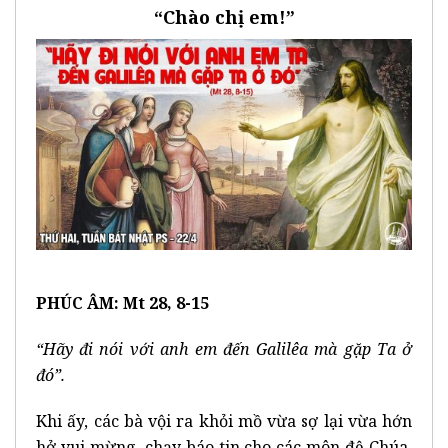
“Chào chị em!”
PHÚC ÂM: Mt 28, 8-15
“Hãy đi nói với anh em đến Galilêa mà gặp Ta ở
đó”.
Khi ấy, các bà vội ra khỏi mồ vừa sợ lại vừa hớn
hở vui mừng, chạy báo tin cho các môn đệ Chúa.