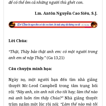
để có thể ôm cả những người thù ghét con.
Lm. Antôn Nguyễn Cao Siêu, S.J.
Lời Chúa:
“Thật, Thầy bảo thật anh em: có một người trong
anh em sẽ nộp Thầy.”
(Ga 13,21)
Câu chuyện minh họa:
Ngày nọ, một người bạn đến tìm nhà giảng
thuyết Mc-Leod Campbell trong tâm trạng bối
rối:
“Này anh, xin anh nói cho tôi hay; làm thế nào
mà anh luôn tìm thấy Chúa?”
Nhà giảng thuyết
trầm ngâm một lúc rồi nói:
“Làm thế nào mà tôi