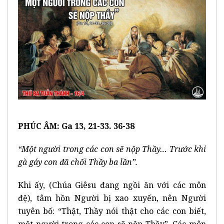
PHÚC ÂM: Ga 13, 21-33. 36-38
“Một người trong các con sẽ nộp Thầy… Trước khi
gà gáy con đã chối Thầy ba lần”.
Khi ấy, (Chúa Giêsu đang ngồi ăn với các môn
đệ), tâm hồn Người bị xao xuyến, nên Người
tuyên bố: “Thật, Thầy nói thật cho các con biết,