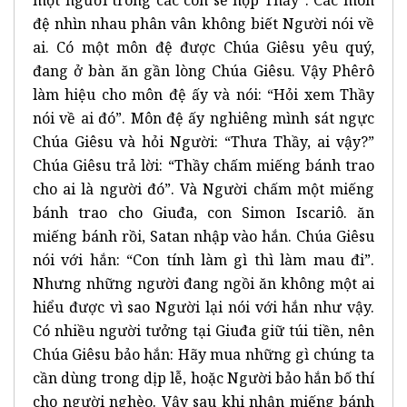
một người trong các con sẽ nộp Thầy”. Các môn
đệ nhìn nhau phân vân không biết Người nói về
ai. Có một môn đệ được Chúa Giêsu yêu quý,
đang ở bàn ăn gần lòng Chúa Giêsu. Vậy Phêrô
làm hiệu cho môn đệ ấy và nói: “Hỏi xem Thầy
nói về ai đó”. Môn đệ ấy nghiêng mình sát ngực
Chúa Giêsu và hỏi Người: “Thưa Thầy, ai vậy?”
Chúa Giêsu trả lời: “Thầy chấm miếng bánh trao
cho ai là người đó”. Và Người chấm một miếng
bánh trao cho Giuđa, con Simon Iscariô. ăn
miếng bánh rồi, Satan nhập vào hắn. Chúa Giêsu
nói với hắn: “Con tính làm gì thì làm mau đi”.
Nhưng những người đang ngồi ăn không một ai
hiểu được vì sao Người lại nói với hắn như vậy.
Có nhiều người tưởng tại Giuđa giữ túi tiền, nên
Chúa Giêsu bảo hắn: Hãy mua những gì chúng ta
cần dùng trong dịp lễ, hoặc Người bảo hắn bố thí
cho người nghèo. Vậy sau khi nhận miếng bánh