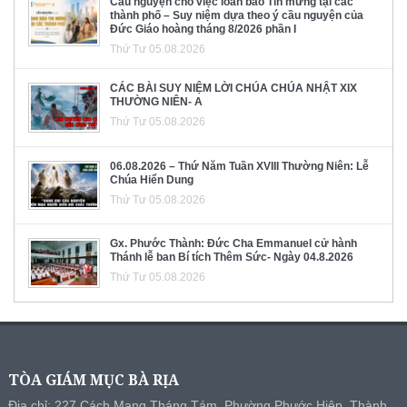
Cầu nguyện cho việc loan báo Tin mừng tại các
thành phố – Suy niệm dựa theo ý cầu nguyện của
Đức Giáo hoàng tháng 8/2026 phần I
Thứ Tư 05.08.2026
CÁC BÀI SUY NIỆM LỜI CHÚA CHÚA NHẬT XIX
THƯỜNG NIÊN- A
Thứ Tư 05.08.2026
06.08.2026 – Thứ Năm Tuần XVIII Thường Niên: Lễ
Chúa Hiển Dung
Thứ Tư 05.08.2026
Gx. Phước Thành: Đức Cha Emmanuel cử hành
Thánh lễ ban Bí tích Thêm Sức- Ngày 04.8.2026
Thứ Tư 05.08.2026
TÒA GIÁM MỤC BÀ RỊA
Địa chỉ: 227 Cách Mạng Tháng Tám, Phường Phước Hiệp, Thành