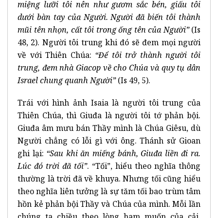
miệng lưỡi tôi nên như gươm sắc bén, giấu tôi
dưới bàn tay của Người. Người đã biến tôi thành
mũi tên nhọn, cất tôi trong ống tên của Người”
(Is
48, 2). Người tôi trung khi đó sẽ đem mọi người
về với Thiên Chúa:
“Để tôi trở thành người tôi
trung, đem nhà Giacop về cho Chúa và quy tụ dân
Israel chung quanh Người”
(Is 49, 5).
Trái với hình ảnh Isaia là người tôi trung của
Thiên Chúa, thì Giuđa là người tôi tớ phản bội.
Giuđa âm mưu bán Thầy mình là Chúa Giêsu, dù
Người chẳng có lỗi gì với ông. Thánh sử Gioan
ghi lại:
“Sau khi ăn miếng bánh, Giuđa liền đi ra.
Lúc đó trời đã tối”
. “Tối”, hiểu theo nghĩa thông
thường là trời đã về khuya. Nhưng tối cũng hiểu
theo nghĩa liên tưởng là sự tăm tối bao trùm tâm
hồn kẻ phản bội Thầy và Chúa của mình. Mỗi lần
chúng ta chiều theo lòng ham muốn của cải,