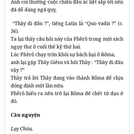
Anh coi thường cuộc chiến đấu ác liệt sắp tới nên
đã dễ dàng ngã quỵ.
“Thầy đi đâu ?”, tiếng Latin là “Quo vadis ?” (c.
36).
Ta lại thấy câu hỏi này của Phêrô trong một sách
ngụy thư ở cuối thế kỷ thứ hai.
Lúc Phêrô chạy trốn khỏi sự bách hại ở Rôma,
anh lại gặp Thầy Giêsu và hỏi Thầy : “Thầy đi đâu
vậy ?”
Thầy trả lời Thầy đang vào thành Rôma để chịu
đóng đinh một lần nữa.
Phêrô hiểu ra nên trở lại Rôma để chết tử đạo ở
đó.
Cầu nguyện
Lạy Chúa,