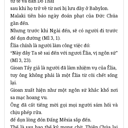
tư tế và dân Do Thái
sau khi họ trở về từ nơi bị lưu đầy ở Babylon.
Malaki tiên báo ngày đoán phạt của Đức Chúa
gần đến.
Nhưng trước khi Ngài đến, sẽ có người đi trước
để dọn đường (Ml 3, 1).
Êlia chính là người làm công việc đó:
“Này đây Ta sẽ sai đến với ngươi Êlia, vị ngôn sứ”
(Ml 3, 23).
Gioan Tẩy giả là người đã làm nhiệm vụ của Êlia,
tuy ông không phải là một Êlia từ cõi chết sống
lại.
Gioan xuất hiện như một ngôn sứ khắc khổ nơi
sa mạc hoang vu.
Ông đã cất tiếng mời gọi mọi người sám hối và
chịu phép rửa.
để dọn lòng đón Đấng Mêsia sắp đến.
Thế là sau bao thế kỷ mong chờ, Thiên Chúa lại