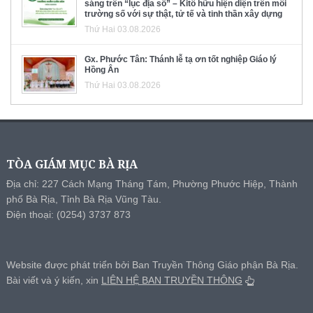
sáng trên “lục địa số” – Kitô hữu hiện diện trên môi
trường số với sự thật, tử tế và tinh thần xây dựng
Thứ Hai 03.08.2026
Gx. Phước Tân: Thánh lễ tạ ơn tốt nghiệp Giáo lý
Hồng Ân
Thứ Hai 03.08.2026
TÒA GIÁM MỤC BÀ RỊA
Địa chỉ: 227 Cách Mạng Tháng Tám, Phường Phước Hiệp, Thành
phố Bà Rịa, Tỉnh Bà Rịa Vũng Tàu.
Điện thoại: (0254) 3737 873
Website được phát triển bởi Ban Truyền Thông Giáo phận Bà Rịa.
Bài viết và ý kiến, xin
LIÊN HỆ BAN TRUYỀN THÔNG