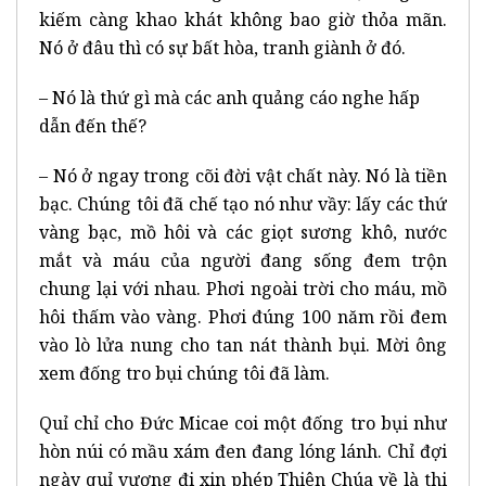
kiếm càng khao khát không bao giờ thỏa mãn.
Nó ở đâu thì có sự bất hòa, tranh giành ở đó.
– Nó là thứ gì mà các anh quảng cáo nghe hấp
dẫn đến thế?
– Nó ở ngay trong cõi đời vật chất này. Nó là tiền
bạc. Chúng tôi đã chế tạo nó như vầy: lấy các thứ
vàng bạc, mồ hôi và các giọt sương khô, nước
mắt và máu của người đang sống đem trộn
chung lại với nhau. Phơi ngoài trời cho máu, mồ
hôi thấm vào vàng. Phơi đúng 100 năm rồi đem
vào lò lửa nung cho tan nát thành bụi. Mời ông
xem đống tro bụi chúng tôi đã làm.
Quỉ chỉ cho Đức Micae coi một đống tro bụi như
hòn núi có mầu xám đen đang lóng lánh. Chỉ đợi
ngày quỉ vương đi xin phép Thiên Chúa về là thi