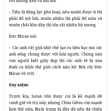
với xương khô và mồ hôi.
– Tiền là động lực phá hoại, nếu muốn được ít thì
phải đổ mồ hôi, muốn nhiều thì phải đổ máu và
muốn chất kho đầy thì tốn rất nhiều bộ xuơng.
Đức Micae nói:
– Các anh rất giỏi nhờ chế tạo ra tiền bạc mà các
anh sống chung được với loài người. Chừng nào
con người biết giày đạp thì các anh sẽ bị xua
đuổi ra khỏi thế giới cách xấu hổ. Nói rồi Đức
Micae về trời.
Suy niệm:
Trước kia, Satan vốn được coi là kẻ mạnh để
canh giữ vũ trụ này, nhưng Chúa Giêsu còn mạnh
hơn thế nữa, Ngài trang bị đầy đủ nên đã chiến