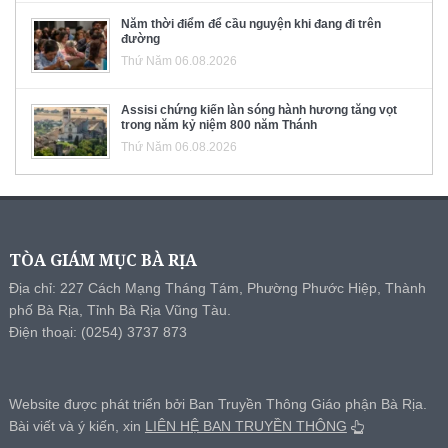
Năm thời điểm để cầu nguyện khi đang đi trên
đường
Thứ Năm 06.08.2026
Assisi chứng kiến làn sóng hành hương tăng vọt
trong năm kỷ niệm 800 năm Thánh
Thứ Năm 06.08.2026
TÒA GIÁM MỤC BÀ RỊA
Địa chỉ: 227 Cách Mạng Tháng Tám, Phường Phước Hiệp, Thành
phố Bà Rịa, Tỉnh Bà Rịa Vũng Tàu.
Điện thoại: (0254) 3737 873
Website được phát triển bởi Ban Truyền Thông Giáo phận Bà Rịa.
Bài viết và ý kiến, xin
LIÊN HỆ BAN TRUYỀN THÔNG