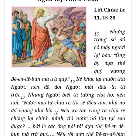
Lời Chúa
:
Lc
11, 15-26
Nhưng
15
trong số đó
có mấy người
lại bảo: “Ông
ấy dựa thế
quỷ vương
Bê-en-dê-bun mà trừ quỷ.”
Kẻ khác lại muốn thử
16
Người, nên đã đòi Người một dấu lạ từ
trời.
Nhưng Người biết tư tưởng của họ, nên
17
nói: “Nước nào tự chia rẽ thì sẽ điêu tàn, nhà nọ
đổ xuống nhà kia.
Nếu Xa-tan cũng tự chia rẽ
18
chống lại chính mình, thì nước nó tồn tại sao
được? … bởi lẽ các ông nói tôi dựa thế Bê-en-dê-
bun mà trừ quỷ.
Nếu tôi dựa thế Bê-en-dê-bun