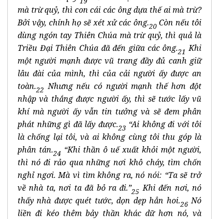
19
mà trừ quỷ, thì con cái các ông dựa thế ai mà trừ?
Bởi vậy, chính họ sẽ xét xử các ông.
Còn nếu tôi
20
dùng ngón tay Thiên Chúa mà trừ quỷ, thì quả là
Triều Đại Thiên Chúa đã đến giữa các ông.
Khi
21
một người mạnh được vũ trang đầy đủ canh giữ
lâu đài của mình, thì của cải người ấy được an
toàn.
Nhưng nếu có người mạnh thế hơn đột
22
nhập và thắng được người ấy, thì sẽ tước lấy vũ
khí mà người ấy vẫn tin tưởng và sẽ đem phân
phát những gì đã lấy được.
“Ai không đi với tôi
23
là chống lại tôi, và ai không cùng tôi thu góp là
phân tán.
“Khi thần ô uế xuất khỏi một người,
24
thì nó đi rảo qua những nơi khô cháy, tìm chốn
nghỉ ngơi. Mà vì tìm không ra, nó nói: “Ta sẽ trở
về nhà ta, nơi ta đã bỏ ra đi.”
Khi đến nơi, nó
25
thấy nhà được quét tước, dọn dẹp hẳn hoi.
Nó
26
liền đi kéo thêm bảy thần khác dữ hơn nó, và