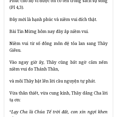
Phúc cho họ vì được ơn có tên trong sách sự sống
(Pl 4,3).
Đây mới là hạnh phúc và niềm vui đích thật.
Bài Tin Mừng hôm nay đầy ắp niềm vui.
Niềm vui từ số đông môn đệ tỏa lan sang Thầy
Giêsu.
Vào ngay giờ ấy, Thầy cũng bất ngờ cảm nếm
niềm vui do Thánh Thần,
và môi Thầy bật lên lời cầu nguyện tự phát.
Vừa thân thiết, vừa cung kính, Thầy dâng Cha lời
tạ ơn:
“
Lạy Cha là Chúa Tể trời đất, con xin ngợi khen