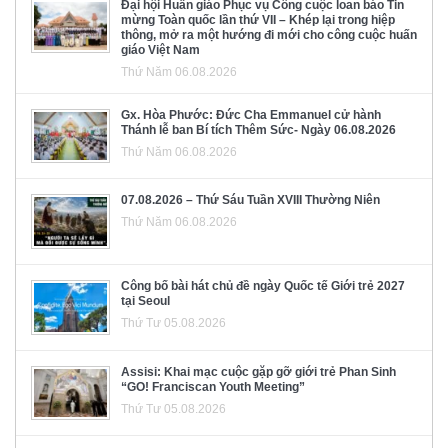
Đại hội Huấn giáo Phục vụ Công cuộc loan báo Tin
mừng Toàn quốc lần thứ VII – Khép lại trong hiệp
thông, mở ra một hướng đi mới cho công cuộc huấn
giáo Việt Nam
Thứ Năm 06.08.2026
Gx. Hòa Phước: Đức Cha Emmanuel cử hành
Thánh lễ ban Bí tích Thêm Sức- Ngày 06.08.2026
Thứ Năm 06.08.2026
07.08.2026 – Thứ Sáu Tuần XVIII Thường Niên
Thứ Năm 06.08.2026
Công bố bài hát chủ đề ngày Quốc tế Giới trẻ 2027
tại Seoul
Thứ Tư 05.08.2026
Assisi: Khai mạc cuộc gặp gỡ giới trẻ Phan Sinh
“GO! Franciscan Youth Meeting”
Thứ Tư 05.08.2026