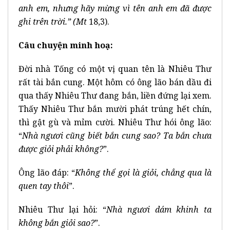
anh em, nhưng hãy mừng vì tên anh em đã được
ghi trên trời.”
(Mt
18,3).
Câu chuyện minh hoạ:
Đời nhà Tống có một vị quan tên là Nhiêu Thư
rất tài bắn cung. Một hôm có ông lão bán dầu đi
qua thấy Nhiêu Thư đang bắn, liền đứng lại xem.
Thấy Nhiêu Thư bắn mười phát trúng hết chín,
thì gật gù và mỉm cười. Nhiêu Thư hói ông lão:
“
Nhà ngươi cũng biết bắn cung sao? Ta bắn chưa
được giỏi phải không?
”.
Ông lão đáp: “
Không thể gọi là giỏi, chẳng qua là
quen tay thôi
”.
Nhiêu Thư lại hỏi: “
Nhà ngươi dám khinh ta
không bắn giỏi sao?
”.