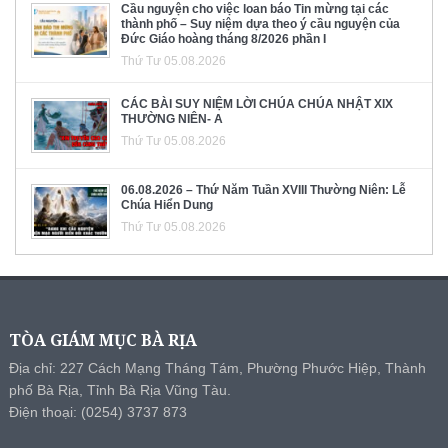
Cầu nguyện cho việc loan báo Tin mừng tại các
thành phố – Suy niệm dựa theo ý cầu nguyện của
Đức Giáo hoàng tháng 8/2026 phần I
Thứ Tư 05.08.2026
CÁC BÀI SUY NIỆM LỜI CHÚA CHÚA NHẬT XIX
THƯỜNG NIÊN- A
Thứ Tư 05.08.2026
06.08.2026 – Thứ Năm Tuần XVIII Thường Niên: Lễ
Chúa Hiển Dung
Thứ Tư 05.08.2026
TÒA GIÁM MỤC BÀ RỊA
Địa chỉ: 227 Cách Mạng Tháng Tám, Phường Phước Hiệp, Thành
phố Bà Rịa, Tỉnh Bà Rịa Vũng Tàu.
Điện thoại: (0254) 3737 873