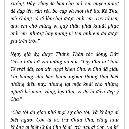
xuống. Ðây, Thầy đã ban cho anh em quyền năng
để đạp lên rắn rết, bọ cạp và mọi thế lực Kẻ Thù,
mà chẳng có gì làm hại được anh em. Tuy nhiên,
anh em chớ mừng vì quỷ thần phải khuất phục
anh em, nhưng hãy mừng vì tên anh em đã được
ghi trên trời.”
Ngay giờ ấy, được Thánh Thần tác động, Ðức
Giêsu hớn hở vui mừng và nói: “Lạy Cha là Chúa
Tể trời đất, con xin ngợi khen Cha, vì Cha đã giấu
kín không cho bậc khôn ngoan thông thái biết
những điều này, nhưng lại mặc khải cho những
người bé mọn. Vâng, lạy Cha, vì đó là điều đẹp ý
Cha.”
“Cha tôi đã giao phó mọi sự cho tôi. Và không ai
biết người Con là ai, trừ Chúa Cha, cũng như
không ai biết Chúa Cha là ai, trừ người Con, và kẻ