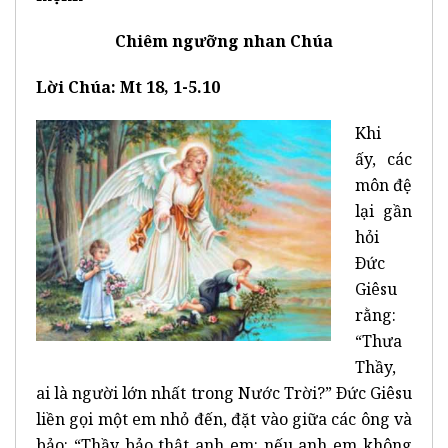
Chiêm ngưỡng nhan Chúa
Lời Chúa: Mt 18, 1-5.10
Khi
ấy, các
môn đệ
lại gần
hỏi
Ðức
Giêsu
rằng:
“Thưa
Thầy,
ai là người lớn nhất trong Nước Trời?” Ðức Giêsu
liền gọi một em nhỏ đến, đặt vào giữa các ông và
bảo: “Thầy bảo thật anh em: nếu anh em không