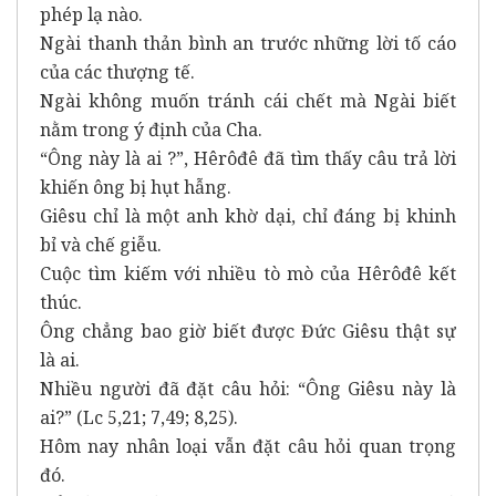
phép lạ nào.
Ngài thanh thản bình an trước những lời tố cáo
của các thượng tế.
Ngài không muốn tránh cái chết mà Ngài biết
nằm trong ý định của Cha.
“Ông này là ai ?”, Hêrôđê đã tìm thấy câu trả lời
khiến ông bị hụt hẫng.
Giêsu chỉ là một anh khờ dại, chỉ đáng bị khinh
bỉ và chế giễu.
Cuộc tìm kiếm với nhiều tò mò của Hêrôđê kết
thúc.
Ông chẳng bao giờ biết được Đức Giêsu thật sự
là ai.
Nhiều người đã đặt câu hỏi: “Ông Giêsu này là
ai?” (Lc 5,21; 7,49; 8,25).
Hôm nay nhân loại vẫn đặt câu hỏi quan trọng
đó.