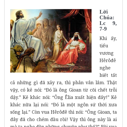
Lời
Chúa:
Lc 9,
7-9
Khi ấy,
tiểu
vương
Hêrôđê
nghe
biết tất
cả những gì đã xảy ra, thì phân vân lắm. Thật
vậy, có kẻ nói: “Ðó là ông Gioan từ cõi chết trỗi
dậy.” Kẻ khác nói: “Ông Êlia xuất hiện đấy!” Kẻ
khác nữa lại nói: “Ðó là một ngôn sứ thời xưa
sống lại.” Còn vua Hêrôđê thì nói: “Ông Gioan, ta
đây đã cho chém đầu rồi! Vậy thì ông này là ai
mà ta nghe đồn những chuyện như thế?” Rồi vua