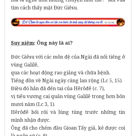
tìm cách thấy mặt Ðức Giêsu.
Suy niệm
: Ông này là ai?
Đức Giêsu với các môn đệ của Ngài đã nổi tiếng ở
vùng Galilê,
qua các hoạt động rao giảng và chữa bệnh.
Tiếng đồn về Ngài ngày càng lan rộng (Lc 5, 15).
Điều đó hẳn đã đến tai của Hêrôđê (c. 7),
vị tiểu vương cai quản vùng Galilê trong hơn bốn
mươi năm (Lc 3, 1).
Hêrôđê bối rối và lúng túng trước những tin
mình nhận được.
Ông đã cho chém đầu Gioan Tẩy giả, kẻ được coi
là ngôn sứ (c. 9).