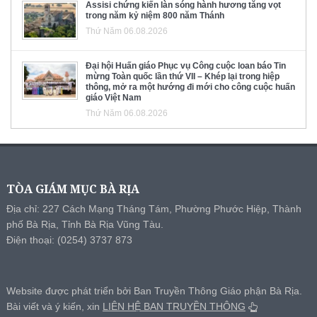
Assisi chứng kiến làn sóng hành hương tăng vọt
trong năm kỷ niệm 800 năm Thánh
Thứ Năm 06.08.2026
Đại hội Huấn giáo Phục vụ Công cuộc loan báo Tin
mừng Toàn quốc lần thứ VII – Khép lại trong hiệp
thông, mở ra một hướng đi mới cho công cuộc huấn
giáo Việt Nam
Thứ Năm 06.08.2026
TÒA GIÁM MỤC BÀ RỊA
Địa chỉ: 227 Cách Mạng Tháng Tám, Phường Phước Hiệp, Thành
phố Bà Rịa, Tỉnh Bà Rịa Vũng Tàu.
Điện thoại: (0254) 3737 873
Website được phát triển bởi Ban Truyền Thông Giáo phận Bà Rịa.
Bài viết và ý kiến, xin
LIÊN HỆ BAN TRUYỀN THÔNG