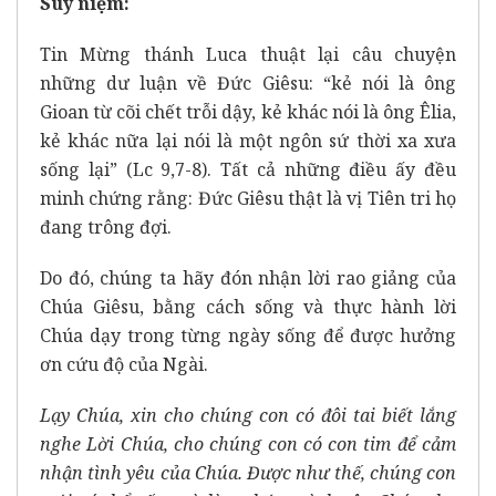
Suy niệm:
Tin Mừng thánh Luca thuật lại câu chuyện
những dư luận về Đức Giêsu: “kẻ nói là ông
Gioan từ cõi chết trỗi dậy, kẻ khác nói là ông Êlia,
kẻ khác nữa lại nói là một ngôn sứ thời xa xưa
sống lại” (Lc 9,7-8). Tất cả những điều ấy đều
minh chứng rằng: Đức Giêsu thật là vị Tiên tri họ
đang trông đợi.
Do đó, chúng ta hãy đón nhận lời rao giảng của
Chúa Giêsu, bằng cách sống và thực hành lời
Chúa dạy trong từng ngày sống để được hưởng
ơn cứu độ của Ngài.
Lạy Chúa, xin cho chúng con có đôi tai biết lắng
nghe Lời Chúa, cho chúng con có con tim để cảm
nhận tình yêu của Chúa. Được như thế, chúng con