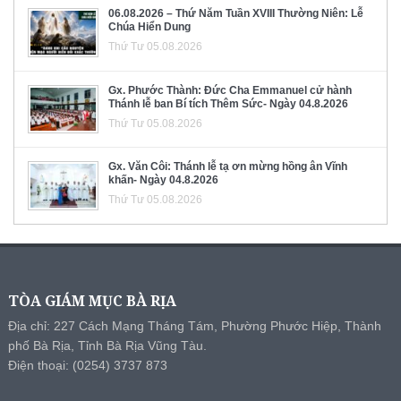
06.08.2026 – Thứ Năm Tuần XVIII Thường Niên: Lễ
Chúa Hiển Dung
Thứ Tư 05.08.2026
Gx. Phước Thành: Đức Cha Emmanuel cử hành
Thánh lễ ban Bí tích Thêm Sức- Ngày 04.8.2026
Thứ Tư 05.08.2026
Gx. Văn Côi: Thánh lễ tạ ơn mừng hồng ân Vĩnh
khấn- Ngày 04.8.2026
Thứ Tư 05.08.2026
TÒA GIÁM MỤC BÀ RỊA
Địa chỉ: 227 Cách Mạng Tháng Tám, Phường Phước Hiệp, Thành
phố Bà Rịa, Tỉnh Bà Rịa Vũng Tàu.
Điện thoại: (0254) 3737 873