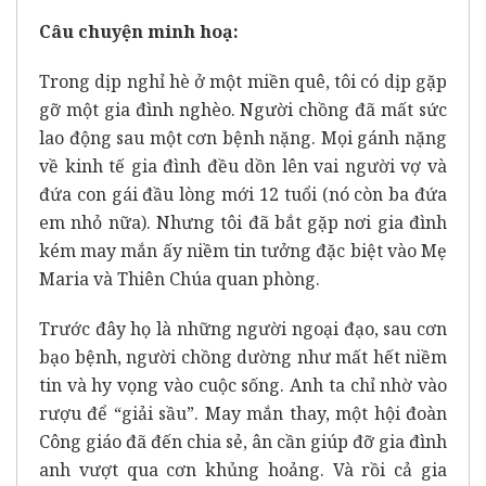
Câu chuyện minh hoạ:
Trong dịp nghỉ hè ở một miền quê, tôi có dịp gặp
gỡ một gia đình nghèo. Người chồng đã mất sức
lao động sau một cơn bệnh nặng. Mọi gánh nặng
về kinh tế gia đình đều dồn lên vai người vợ và
đứa con gái đầu lòng mới 12 tuổi (nó còn ba đứa
em nhỏ nữa). Nhưng tôi đã bắt gặp nơi gia đình
kém may mắn ấy niềm tin tưởng đặc biệt vào Mẹ
Maria và Thiên Chúa quan phòng.
Trước đây họ là những người ngoại đạo, sau cơn
bạo bệnh, người chồng dường như mất hết niềm
tin và hy vọng vào cuộc sống. Anh ta chỉ nhờ vào
rượu để “giải sầu”. May mắn thay, một hội đoàn
Công giáo đã đến chia sẻ, ân cần giúp đỡ gia đình
anh vượt qua cơn khủng hoảng. Và rồi cả gia