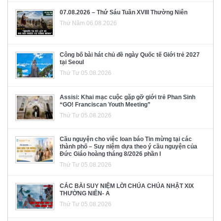
07.08.2026 – Thứ Sáu Tuần XVIII Thường Niên
Thứ Năm 06.08.2026
Công bố bài hát chủ đề ngày Quốc tế Giới trẻ 2027
tại Seoul
Thứ Tư 05.08.2026
Assisi: Khai mạc cuộc gặp gỡ giới trẻ Phan Sinh
“GO! Franciscan Youth Meeting”
Thứ Tư 05.08.2026
Cầu nguyện cho việc loan báo Tin mừng tại các
thành phố – Suy niệm dựa theo ý cầu nguyện của
Đức Giáo hoàng tháng 8/2026 phần I
Thứ Tư 05.08.2026
CÁC BÀI SUY NIỆM LỜI CHÚA CHÚA NHẬT XIX
THƯỜNG NIÊN- A
Thứ Tư 05.08.2026