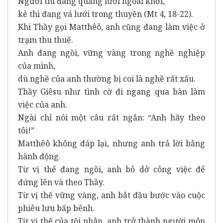
Người thì đang quăng lưới ngoài khơi,
kẻ thì đang vá lưới trong thuyền (Mt 4, 18-22).
Khi Thầy gọi Matthêô, anh cũng đang làm việc ở
trạm thu thuế.
Anh đang ngồi, vững vàng trong nghề nghiệp
của mình,
dù nghề của anh thường bị coi là nghề rất xấu.
Thầy Giêsu như tình cờ đi ngang qua bàn làm
việc của anh.
Ngài chỉ nói một câu rất ngắn: “Anh hãy theo
tôi!”
Matthêô không đáp lại, nhưng anh trả lời bằng
hành động.
Từ vị thế đang ngồi, anh bỏ dở công việc để
đứng lên và theo Thầy.
Từ vị thế vững vàng, anh bắt đầu bước vào cuộc
phiêu lưu bấp bênh.
Từ vị thế của tội nhân, anh trở thành người môn