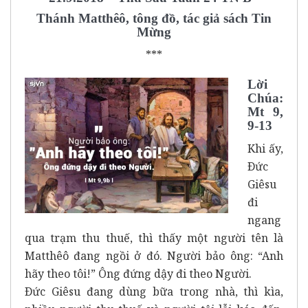
Thánh Matthêô, tông đồ, tác giả sách Tin
Mừng
***
Lời
Chúa:
Mt 9,
9-13
Khi ấy,
Ðức
Giêsu
đi
ngang
qua trạm thu thuế, thì thấy một người tên là
Matthêô đang ngồi ở đó. Người bảo ông: “Anh
hãy theo tôi!” Ông đứng dậy đi theo Người.
Ðức Giêsu đang dùng bữa trong nhà, thì kìa,