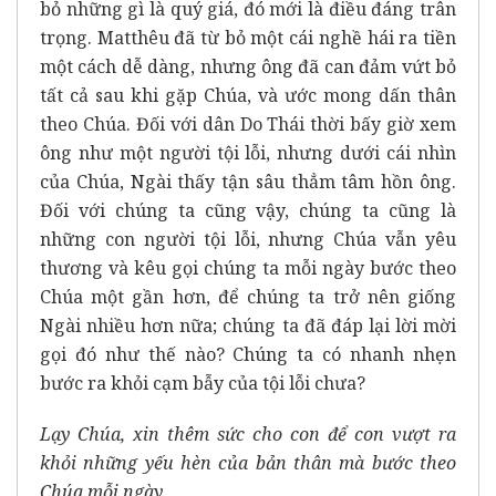
bỏ những gì là quý giá, đó mới là điều đáng trân
trọng. Matthêu đã từ bỏ một cái nghề hái ra tiền
một cách dễ dàng, nhưng ông đã can đảm vứt bỏ
tất cả sau khi gặp Chúa, và ước mong dấn thân
theo Chúa. Đối với dân Do Thái thời bấy giờ xem
ông như một người tội lỗi, nhưng dưới cái nhìn
của Chúa, Ngài thấy tận sâu thẳm tâm hồn ông.
Đối với chúng ta cũng vậy, chúng ta cũng là
những con người tội lỗi, nhưng Chúa vẫn yêu
thương và kêu gọi chúng ta mỗi ngày bước theo
Chúa một gần hơn, để chúng ta trở nên giống
Ngài nhiều hơn nữa; chúng ta đã đáp lại lời mời
gọi đó như thế nào? Chúng ta có nhanh nhẹn
bước ra khỏi cạm bẫy của tội lỗi chưa?
Lạy Chúa, xin thêm sức cho con để con vượt ra
khỏi những yếu hèn của bản thân mà bước theo
Chúa mỗi ngày.