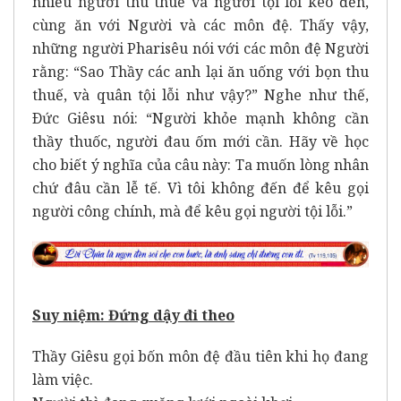
nhiều người thu thuế và người tội lỗi kéo đến,
cùng ăn với Người và các môn đệ. Thấy vậy,
những người Pharisêu nói với các môn đệ Người
rằng: “Sao Thầy các anh lại ăn uống với bọn thu
thuế, và quân tội lỗi như vậy?” Nghe như thế,
Ðức Giêsu nói: “Người khỏe mạnh không cần
thầy thuốc, người đau ốm mới cần. Hãy về học
cho biết ý nghĩa của câu này: Ta muốn lòng nhân
chứ đâu cần lễ tế. Vì tôi không đến để kêu gọi
người công chính, mà để kêu gọi người tội lỗi.”
Suy niệm: Đứng dậy đi theo
Thầy Giêsu gọi bốn môn đệ đầu tiên khi họ đang
làm việc.