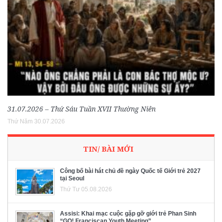
31.07.2026 – Thứ Sáu Tuần XVII Thường Niên
Thứ Năm 30.07.2026
TIN/ BÀI MỚI
Công bố bài hát chủ đề ngày Quốc tế Giới trẻ 2027
tại Seoul
Thứ Tư 05.08.2026
Assisi: Khai mạc cuộc gặp gỡ giới trẻ Phan Sinh
“GO! Franciscan Youth Meeting”