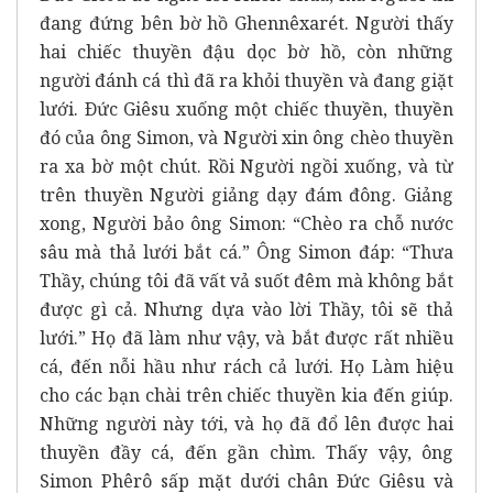
đang đứng bên bờ hồ Ghennêxarét. Người thấy
hai chiếc thuyền đậu dọc bờ hồ, còn những
người đánh cá thì đã ra khỏi thuyền và đang giặt
lưới. Ðức Giêsu xuống một chiếc thuyền, thuyền
đó của ông Simon, và Người xin ông chèo thuyền
ra xa bờ một chút. Rồi Người ngồi xuống, và từ
trên thuyền Người giảng dạy đám đông. Giảng
xong, Người bảo ông Simon: “Chèo ra chỗ nước
sâu mà thả lưới bắt cá.” Ông Simon đáp: “Thưa
Thầy, chúng tôi đã vất vả suốt đêm mà không bắt
được gì cả. Nhưng dựa vào lời Thầy, tôi sẽ thả
lưới.” Họ đã làm như vậy, và bắt được rất nhiều
cá, đến nỗi hầu như rách cả lưới. Họ Làm hiệu
cho các bạn chài trên chiếc thuyền kia đến giúp.
Những người này tới, và họ đã đổ lên được hai
thuyền đầy cá, đến gần chìm. Thấy vậy, ông
Simon Phêrô sấp mặt dưới chân Ðức Giêsu và