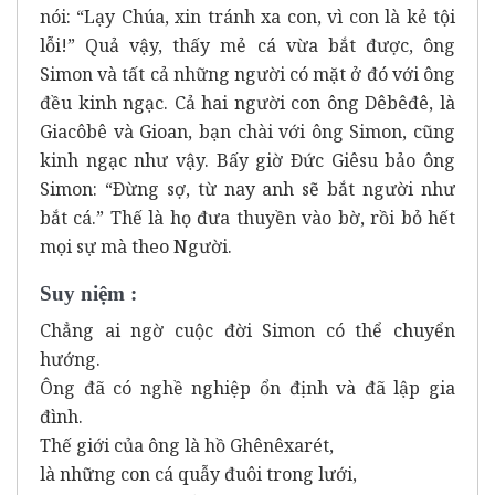
nói: “Lạy Chúa, xin tránh xa con, vì con là kẻ tội
lỗi!” Quả vậy, thấy mẻ cá vừa bắt được, ông
Simon và tất cả những người có mặt ở đó với ông
đều kinh ngạc. Cả hai người con ông Dêbêđê, là
Giacôbê và Gioan, bạn chài với ông Simon, cũng
kinh ngạc như vậy. Bấy giờ Ðức Giêsu bảo ông
Simon: “Ðừng sợ, từ nay anh sẽ bắt người như
bắt cá.” Thế là họ đưa thuyền vào bờ, rồi bỏ hết
mọi sự mà theo Người.
Suy niệm :
Chẳng ai ngờ cuộc đời Simon có thể chuyển
hướng.
Ông đã có nghề nghiệp ổn định và đã lập gia
đình.
Thế giới của ông là hồ Ghênêxarét,
là những con cá quẫy đuôi trong lưới,