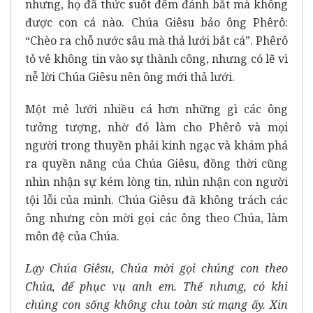
nhưng, họ đã thức suốt đêm đánh bắt mà không
được con cá nào. Chúa Giêsu bảo ông Phêrô:
“Chèo ra chỗ nước sâu mà thả lưới bắt cá”. Phêrô
tỏ vẻ không tin vào sự thành công, nhưng có lẽ vì
nễ lời Chúa Giêsu nên ông mới thả lưới.
Một mẻ lưới nhiều cá hơn những gì các ông
tưởng tượng, nhờ đó làm cho Phêrô và mọi
người trong thuyền phải kinh ngạc và khám phá
ra quyền năng của Chúa Giêsu, đồng thời cũng
nhìn nhận sự kém lòng tin, nhìn nhận con người
tội lỗi của mình. Chúa Giêsu đã không trách các
ông nhưng còn mời gọi các ông theo Chúa, làm
môn đệ của Chúa.
Lạy Chúa Giêsu, Chúa mời gọi chúng con theo
Chúa, để phục vụ anh em. Thế nhưng, có khi
chúng con sống không chu toàn sứ mạng ấy. Xin