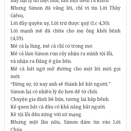
hay nại lý do mệt mỏi, sau một đêm ra khơn.
Nhưng Simon đã vâng lời, chỉ vì tin Lời Thầy
Giêsu,
Lời đầy quyền uy, Lời trừ được quỷ (Lc 4,30).
Lời mạnh mẽ đã chữa cho mẹ ông khỏi bệnh
(4,39).
Mẻ cá lạ lùng, mẻ cá chỉ có trong mơ.
Mẻ cá làm Simon run rẩy nhận ra mình tội lỗi,
và nhận ra Ðấng ở gần bên.
Mẻ cá bất ngờ mở đường cho một lời mời gọi
mới:
“Ðừng sợ, từ nay anh sẽ thành kẻ bắt người.”
Simon lại có nhiều lý do hơn để từ chối.
Chuyện gia đình bề bộn, tương lai bấp bênh.
Kẻ quen bắt cá đâu có khả năng bắt người.
Kẻ tội lỗi đâu xứng với sứ mạng.
Nhưng một lần nữa, Simon dám tin vào Lời
Chúa,