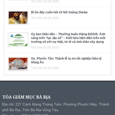
Thứ Hai 03.08.2026
Bí ẩn đầy cuốn hút về Nữ hoàng Sheba
Thứ Hai 03.08.2026
Ủy ban Giáo dân – Thường huấn tháng 8/2026: Ánh
sáng trên “lục địa số” – Kitô hữu hiện diện trên môi
trường số với sự thật, tử tế và tinh thần xây dựng
Thứ Hai 03.08.2026
Gx. Phước Tân: Thánh lễ tạ ơn tốt nghiệp Giáo lý
Hồng Ân
Thứ Hai 03.08.2026
TÒA GIÁM MỤC BÀ RỊA
Địa chỉ: 227 Cách Mạng Tháng Tám, Phường Phước Hiệp, Thành
phố Bà Rịa, Tỉnh Bà Rịa Vũng Tàu.