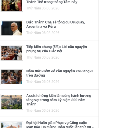
Thánh Thể trong tháng Tám này
Thứ Năm 06.08.2026
Đức Thánh Cha sẽ tông du Uruguay,
Argentina và Pêru
Thứ Năm 06.08.2026
Tiếp kiến chung (5/8): Lời cầu nguyện
phụng vụ của Giáo hội
Thứ Năm 06.08.2026
Năm thời điểm để cầu nguyện khi đang đi
trên đường
Thứ Năm 06.08.2026
Assisi chứng kiến làn sóng hành hương
tăng vọt trong năm kỷ niệm 800 năm
Thánh
Thứ Năm 06.08.2026
Đại hội Huấn giáo Phục vụ Công cuộc
loan báo Tin mừng Toàn quốc lần thứ VII –