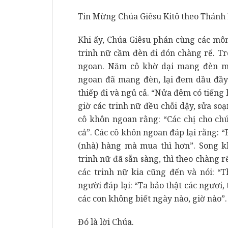
Tin Mừng Chúa Giêsu Kitô theo Thánh
Khi ấy, Chúa Giêsu phán cùng các mô
trinh nữ cầm đèn đi đón chàng rể. T
ngoan. Năm cô khờ dại mang đèn m
ngoan đã mang đèn, lại đem dầu đầy 
thiếp đi và ngủ cả. “Nửa đêm có tiếng 
giờ các trinh nữ đều chỗi dậy, sửa so
cô khôn ngoan rằng: “Các chị cho ch
cả”. Các cô khôn ngoan đáp lại rằng: “
(nhà) hàng mà mua thì hơn”. Song k
trinh nữ đã sẵn sàng, thì theo chàng r
các trinh nữ kia cũng đến và nói: “
người đáp lại: “Ta bảo thật các ngươi, 
các con không biết ngày nào, giờ nào”.
Đó là lời Chúa.