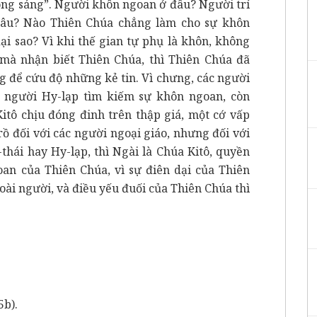
ông sáng”. Người khôn ngoan ở đâu? Người trí
đâu? Nào Thiên Chúa chẳng làm cho sự khôn
ại sao? Vì khi thế gian tự phụ là khôn, không
mà nhận biết Thiên Chúa, thì Thiên Chúa đã
g để cứu độ những kẻ tin. Vì chưng, các người
g người Hy-lạp tìm kiếm sự khôn ngoan, còn
Kitô chịu đóng đinh trên thập giá, một cớ vấp
ồ đối với các người ngoại giáo, nhưng đối với
thái hay Hy-lạp, thì Ngài là Chúa Kitô, quyền
an của Thiên Chúa, vì sự điên dại của Thiên
oài người, và điều yếu đuối của Thiên Chúa thì
5b).