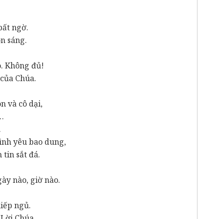
bất ngờ.
ôn sáng.
o. Không đủ!
 của Chúa.
n và cô dại,
u…
.
ình yêu bao dung,
tin sắt đá.
gày nào, giờ nào.
hiếp ngủ.
 Lời Chúa,