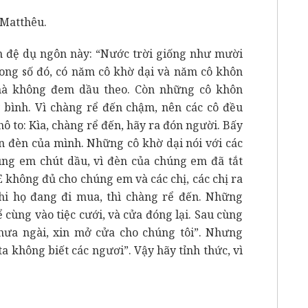
 Matthêu.
n đệ dụ ngôn này: “Nước trời giống như mười
rong số đó, có năm cô khờ dại và năm cô khôn
à không đem dầu theo. Còn những cô khôn
bình. Vì chàng rể đến chậm, nên các cô đều
hô to: Kìa, chàng rể đến, hãy ra đón người. Bấy
ạn đèn của mình. Những cô khờ dại nói với các
úng em chút dầu, vì đèn của chúng em đã tắt
E không đủ cho chúng em và các chị, các chị ra
hi họ đang đi mua, thì chàng rể đến. Những
ể cùng vào tiệc cưới, và cửa đóng lại. Sau cùng
Thưa ngài, xin mở cửa cho chúng tôi”. Nhưng
ta không biết các ngươi”. Vậy hãy tỉnh thức, vì