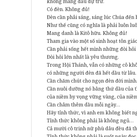
không mang dầu dự trữ.
Có đèn. Không đủ!
Ðèn cần phẳi sáng, sáng lúc Chúa đến 
Như thế cũng có nghĩa là phải luôn lu
Mang danh là Kitô hữu. Không đủ!
Tham gia vào một số sinh hoạt tôn giá
Cần phải sống hết mình những đòi hỏi
Ðòi hỏi lớn nhất là yêu thương.
Trong Hội Thánh, vẫn có những cô khô
có những người đèn đã hết dầu từ lâ
Cần chăm chút cho ngọn đèn đời mình
Cần nuôi dưỡng nó bằng thứ dầu của t
của niềm hy vọng vững vàng, của niềm 
Cần châm thêm dầu mỗi ngày…
Hãy tỉnh thức, vì anh em không biết n
Tỉnh thức không phải là không ngủ…
Cả mười cô trinh nữ phù dâu đều đã t
Tỉnh thức không phải là suốt ngày đọc