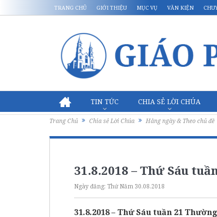
TRANG CHỦ
GIỚI THIỆU
MỤC VỤ
VĂN KIỆN
CHU
TIN TỨC
CHIA SẺ LỜI CHÚA
Trang Chủ
Chia sẻ Lời Chúa
Hằng ngày & Theo chủ đề
31.8.2018 – Thứ Sáu tuầ
Ngày đăng:
Thứ Năm 30.08.2018
31.8.2018 – Thứ Sáu tuần 21 Thường