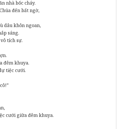
căn nhà bốc cháy.
Chúa đến bất ngờ,
hù dâu khôn ngoan,
hắp sáng.
vô tích sự.
ượn.
iữa đêm khuya.
dự tiệc cưới.
 cô!”
,
an,
tiệc cưới giữa đêm khuya.