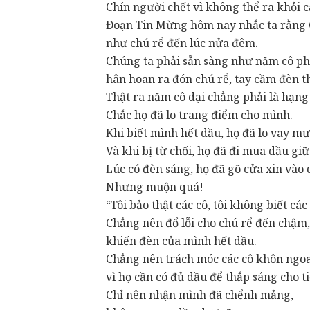
Chín người chết vì không thể ra khỏi 
Ðoạn Tin Mừng hôm nay nhắc ta rằng 
như chú rể đến lúc nửa đêm.
Chúng ta phải sẵn sàng như năm cô p
hân hoan ra đón chú rể, tay cầm đèn t
Thật ra năm cô dại chẳng phải là hạng 
Chắc họ đã lo trang điểm cho mình.
Khi biết mình hết dầu, họ đã lo vay m
Và khi bị từ chối, họ đã đi mua dầu g
Lúc có đèn sáng, họ đã gõ cửa xin vào 
Nhưng muộn quá!
“Tôi bảo thật các cô, tôi không biết các
Chẳng nên đổ lỗi cho chú rể đến chậm
khiến đèn của mình hết dầu.
Chẳng nên trách móc các cô khôn ngo
vì họ cần có đủ dầu để thắp sáng cho 
Chỉ nên nhận mình đã chểnh mảng,