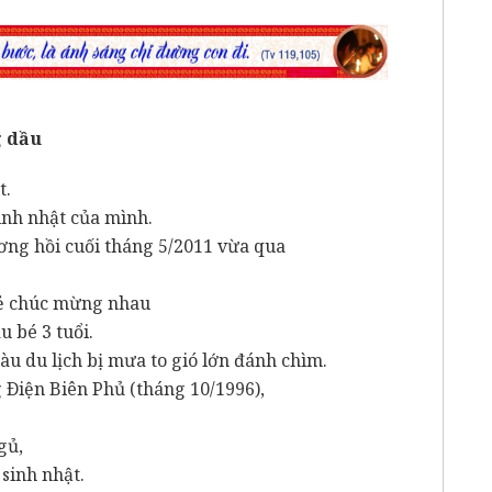
g dầu
t.
inh nhật của mình.
ương hồi cuối tháng 5/2011 vừa qua
.
 vẻ chúc mừng nhau
u bé 3 tuổi.
 tàu du lịch bị mưa to gió lớn đánh chìm.
Ðiện Biên Phủ (tháng 10/1996),
.
ngủ,
 sinh nhật.