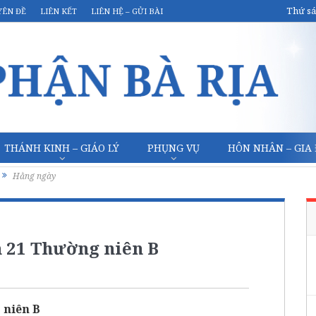
Thứ sá
YÊN ĐỀ
LIÊN KẾT
LIÊN HỆ – GỬI BÀI
THÁNH KINH – GIÁO LÝ
PHỤNG VỤ
HÔN NHÂN – GIA
Hằng ngày
n 21 Thường niên B
 niên B