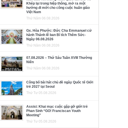
Khép lại trong hiệp thông, mở ra một
hướng đi mới cho công cuộc huấn giáo
Việt Nam
Thứ Năm 06.08.2026
Gx. Hòa Phước: Đức Cha Emmanuel cử
hành Thánh lễ ban Bí tích Thêm Sức-
Ngày 06.08.2026
Thứ Năm 06.08.2026
07.08.2026 – Thứ Sáu Tuần XVIII Thường
Niên
Thứ Năm 06.08.2026
Công bố bài hát chủ đề ngày Quốc tế Giới
trẻ 2027 tại Seoul
Thứ Tư 05.08.2026
Assisi: Khai mạc cuộc gặp gỡ giới trẻ
Phan Sinh “GO! Franciscan Youth
Meeting”
Thứ Tư 05.08.2026