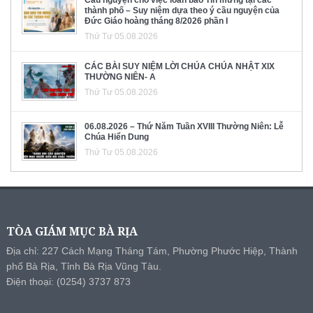
Cầu nguyện cho việc loan báo Tin mừng tại các
thành phố – Suy niệm dựa theo ý cầu nguyện của
Đức Giáo hoàng tháng 8/2026 phần I
Thứ Tư 05.08.2026
CÁC BÀI SUY NIỆM LỜI CHÚA CHÚA NHẬT XIX
THƯỜNG NIÊN- A
Thứ Tư 05.08.2026
06.08.2026 – Thứ Năm Tuần XVIII Thường Niên: Lễ
Chúa Hiển Dung
Thứ Tư 05.08.2026
TÒA GIÁM MỤC BÀ RỊA
Địa chỉ: 227 Cách Mạng Tháng Tám, Phường Phước Hiệp, Thành
phố Bà Rịa, Tỉnh Bà Rịa Vũng Tàu.
Điện thoại: (0254) 3737 873