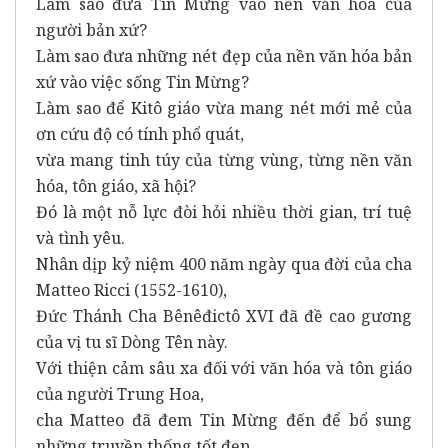
Làm sao đưa Tin Mừng vào nền văn hóa của
người bản xứ?
Làm sao đưa những nét đẹp của nền văn hóa bản
xứ vào việc sống Tin Mừng?
Làm sao để Kitô giáo vừa mang nét mới mẻ của
ơn cứu độ có tính phổ quát,
vừa mang tinh túy của từng vùng, từng nền văn
hóa, tôn giáo, xã hội?
Đó là một nỗ lực đòi hỏi nhiều thời gian, trí tuệ
và tình yêu.
Nhân dịp kỷ niệm 400 năm ngày qua đời của cha
Matteo Ricci (1552-1610),
Đức Thánh Cha Bênêđictô XVI đã đề cao gương
của vị tu sĩ Dòng Tên này.
Với thiện cảm sâu xa đối với văn hóa và tôn giáo
của người Trung Hoa,
cha Matteo đã đem Tin Mừng đến để bổ sung
những truyền thống tốt đẹp.