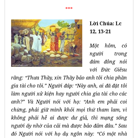
***
Lời Chúa: Lc
12, 13-21
Một hôm, có
người trong
đám đông nói
với Ðức Giêsu
rằng: “Thưa Thầy, xin Thầy bảo anh tôi chia phần
gia tài cho tôi.” Người đáp: “Này anh, ai đã đặt tôi
làm người xử kiện hay người chia gia tài cho các
anh?” Và Người nói với họ: “Anh em phải coi
chừng, phải giữ mình khỏi mọi thứ tham lam, vì
không phải hễ ai được dư giả, thì mạng sống
người ấy nhờ của cải mà được bảo đảm đâu.” Sau
đó Người nói với họ dụ ngôn này: “Có một nhà