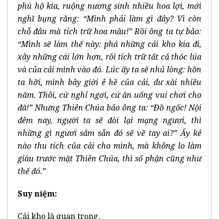
phú hộ kia, ruộng nương sinh nhiều hoa lợi, mới
nghĩ bụng rằng: “Mình phải làm gì đây? Vì còn
chỗ đâu mà tích trữ hoa mầu!” Rồi ông ta tự bảo:
“Mình sẽ làm thế này: phá những cái kho kia đi,
xây những cái lớn hơn, rồi tích trữ tất cả thóc lúa
và của cải mình vào đó. Lúc ấy ta sẽ nhủ lòng: hồn
ta hỡi, mình bây giời ê hề của cải, dư xài nhiều
năm. Thôi, cứ nghỉ ngơi, cứ ăn uống vui chơi cho
đã!” Nhưng Thiên Chúa bảo ông ta: “Ðồ ngốc! Nội
đêm nay, người ta sẽ đòi lại mạng ngươi, thì
những gì ngươi sắm sẵn đó sẽ về tay ai?” Ấy kẻ
nào thu tích của cải cho mình, mà không lo làm
giàu trước mặt Thiên Chúa, thì số phận cũng như
thế đó.”
Suy niệm:
Cái kho là quan trọng.