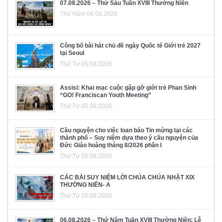
07.08.2026 – Thứ Sáu Tuần XVIII Thường Niên
Thứ Năm 06.08.2026
Công bố bài hát chủ đề ngày Quốc tế Giới trẻ 2027
tại Seoul
Thứ Tư 05.08.2026
Assisi: Khai mạc cuộc gặp gỡ giới trẻ Phan Sinh
“GO! Franciscan Youth Meeting”
Thứ Tư 05.08.2026
Cầu nguyện cho việc loan báo Tin mừng tại các
thành phố – Suy niệm dựa theo ý cầu nguyện của
Đức Giáo hoàng tháng 8/2026 phần I
Thứ Tư 05.08.2026
CÁC BÀI SUY NIỆM LỜI CHÚA CHÚA NHẬT XIX
THƯỜNG NIÊN- A
Thứ Tư 05.08.2026
06.08.2026 – Thứ Năm Tuần XVIII Thường Niên: Lễ