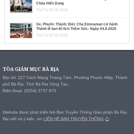
Chúa Hiển Dung
Thứ Tư 05.08.2026
Gx. Phước Thành: Đức Cha Emmanuel cử hành
Thánh lễ ban Bí tích Thêm Sức- Ngày 04.8.2026
Thứ Tư 05.08.2026
TÒA GIÁM MỤC BÀ RỊA
Địa chỉ: 227 Cách Mạng Tháng Tám, Phường Phước Hiệp, Thành
phố Bà Rịa, Tỉnh Bà Rịa Vũng Tàu.
Điện thoại: (0254) 3737 873
Website được phát triển bởi Ban Truyền Thông Giáo phận Bà Rịa.
Bài viết và ý kiến, xin
LIÊN HỆ BAN TRUYỀN THÔNG