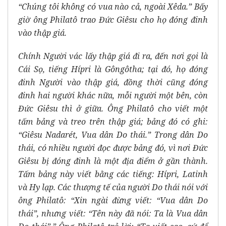
“Chúng tôi không có vua nào cả, ngoài Xêda.” Bấy
giờ ông Philatô trao Đức Giêsu cho họ đóng đinh
vào thập giá.
Chính Người vác lấy thập giá đi ra, đến nơi gọi là
Cái Sọ, tiếng Hípri là Gôngôtha; tại đó, họ đóng
đinh Người vào thập giá, đồng thời cũng đóng
đinh hai người khác nữa, mỗi người một bên, còn
Đức Giêsu thì ở giữa. Ông Philatô cho viết một
tấm bảng và treo trên thập giá; bảng đó có ghi:
“Giêsu Nadarét, Vua dân Do thái.” Trong dân Do
thái, có nhiều người đọc được bảng đó, vì nơi Đức
Giêsu bị đóng đinh là một địa điểm ở gần thành.
Tấm bảng này viết bằng các tiếng: Hípri, Latinh
và Hy lạp. Các thượng tế của người Do thái nói với
ông Philatô: “Xin ngài đừng viết: “Vua dân Do
thái”, nhưng viết: “Tên này đã nói: Ta là Vua dân