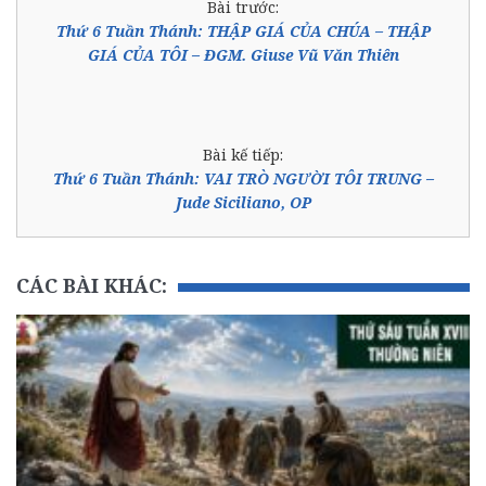
Bài trước:
Thứ 6 Tuần Thánh: THẬP GIÁ CỦA CHÚA – THẬP
GIÁ CỦA TÔI – ĐGM. Giuse Vũ Văn Thiên
Bài kế tiếp:
Thứ 6 Tuần Thánh: VAI TRÒ NGƯỜI TÔI TRUNG –
Jude Siciliano, OP
CÁC BÀI KHÁC: