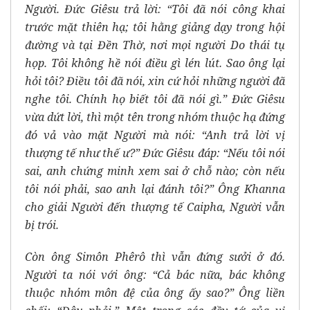
Người. Đức Giêsu trả lời: “Tôi đã nói công khai
trước mặt thiên hạ; tôi hằng giảng dạy trong hội
đường và tại Đền Thờ, nơi mọi người Do thái tụ
họp. Tôi không hề nói điều gì lén lút. Sao ông lại
hỏi tôi? Điều tôi đã nói, xin cứ hỏi những người đã
nghe tôi. Chính họ biết tôi đã nói gì.” Đức Giêsu
vừa dứt lời, thì một tên trong nhóm thuộc hạ đứng
đó vả vào mặt Người mà nói: “Anh trả lời vị
thượng tế như thế ư?” Đức Giêsu đáp: “Nếu tôi nói
sai, anh chứng minh xem sai ở chỗ nào; còn nếu
tôi nói phải, sao anh lại đánh tôi?” Ông Khanna
cho giải Người đến thượng tế Caipha, Người vẫn
bị trói.
Còn ông Simôn Phêrô thì vẫn đứng sưởi ở đó.
Người ta nói với ông: “Cả bác nữa, bác không
thuộc nhóm môn đệ của ông ấy sao?” Ông liền