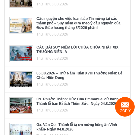
Thứ Tư 05.08.2026
Cầu nguyện cho việc loan báo Tin mừng tại các
thành phố – Suy niệm dựa theo ý cầu nguyện của
Đức Giáo hoàng tháng 8/2026 phần I
Thứ Tư 05.08.2026
CÁC BÀI SUY NIỆM LỜI CHÚA CHÚA NHẬT XIX
THƯỜNG NIÊN- A
Thứ Tư 05.08.2026
06.08.2026 – Thứ Năm Tuần XVIII Thường Niên: Lễ
Chúa Hiển Dung
Thứ Tư 05.08.2026
Gx. Phước Thành: Đức Cha Emmanuel cử hành
Thánh lễ ban Bí tích Thêm Sức- Ngày 04.8.2026
Thứ Tư 05.08.2026
GÓP Ý
Gx. Văn Côi: Thánh lễ tạ ơn mừng hồng ân Vĩnh
khấn- Ngày 04.8.2026