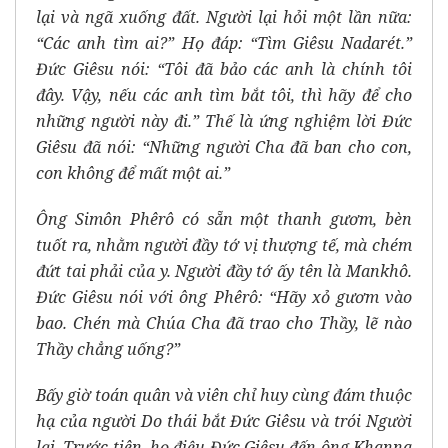
lại và ngã xuống đất. Người lại hỏi một lần nữa:
“Các anh tìm ai?” Họ đáp: “Tìm Giêsu Nadarét.”
Đức Giêsu nói: “Tôi đã bảo các anh là chính tôi
đây. Vậy, nếu các anh tìm bắt tôi, thì hãy để cho
những người này đi.” Thế là ứng nghiệm lời Đức
Giêsu đã nói: “Những người Cha đã ban cho con,
con không để mất một ai.”
Ông Simôn Phêrô có sẵn một thanh gươm, bèn
tuốt ra, nhằm người đầy tớ vị thượng tế, mà chém
đứt tai phải của y. Người đầy tớ ấy tên là Mankhô.
Đức Giêsu nói với ông Phêrô: “Hãy xỏ gươm vào
bao. Chén mà Chúa Cha đã trao cho Thầy, lẽ nào
Thầy chẳng uống?”
Bấy giờ toán quân và viên chỉ huy cùng đám thuộc
hạ của người Do thái bắt Đức Giêsu và trói Người
lại. Trước tiên, họ điệu Đức Giêsu đến ông Khanna