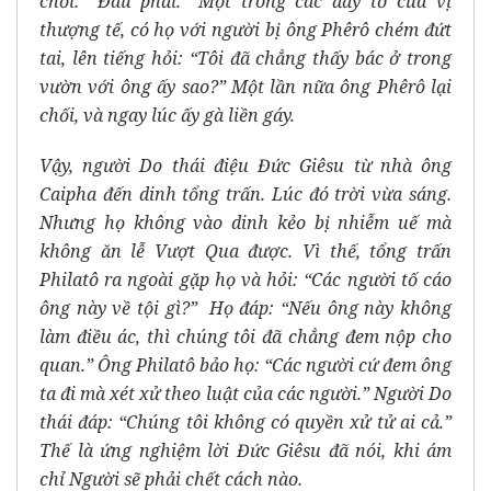
chối: “Đâu phải.” Một trong các đầy tớ của vị
thượng tế, có họ với người bị ông Phêrô chém đứt
tai, lên tiếng hỏi: “Tôi đã chẳng thấy bác ở trong
vườn với ông ấy sao?” Một lần nữa ông Phêrô lại
chối, và ngay lúc ấy gà liền gáy.
Vậy, người Do thái điệu Đức Giêsu từ nhà ông
Caipha đến dinh tổng trấn. Lúc đó trời vừa sáng.
Nhưng họ không vào dinh kẻo bị nhiễm uế mà
không ăn lễ Vượt Qua được. Vì thế, tổng trấn
Philatô ra ngoài gặp họ và hỏi: “Các người tố cáo
ông này về tội gì?” Họ đáp: “Nếu ông này không
làm điều ác, thì chúng tôi đã chẳng đem nộp cho
quan.” Ông Philatô bảo họ: “Các người cứ đem ông
ta đi mà xét xử theo luật của các người.” Người Do
thái đáp: “Chúng tôi không có quyền xử tử ai cả.”
Thế là ứng nghiệm lời Đức Giêsu đã nói, khi ám
chỉ Người sẽ phải chết cách nào.