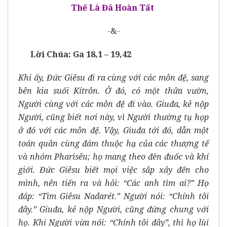
Thế Là Đã Hoàn Tất
-&-
Lời Chúa: Ga 18,1 – 19,42
Khi ấy, Đức Giêsu đi ra cùng với các môn đệ, sang
bên kia suối Kítrôn. Ở đó, có một thửa vườn,
Người cùng với các môn đệ đi vào. Giuđa, kẻ nộp
Người, cũng biết nơi này, vì Người thường tụ họp
ở đó với các môn đệ. Vậy, Giuđa tới đó, dẫn một
toán quân cùng đám thuộc hạ của các thượng tế
và nhóm Pharisêu; họ mang theo đèn đuốc và khí
giới. Đức Giêsu biết mọi việc sắp xảy đến cho
mình, nên tiến ra và hỏi: “Các anh tìm ai?” Họ
đáp: “Tìm Giêsu Nadarét.” Người nói: “Chính tôi
đây.” Giuđa, kẻ nộp Người, cũng đứng chung với
họ. Khi Người vừa nói: “Chính tôi đây”, thì họ lùi