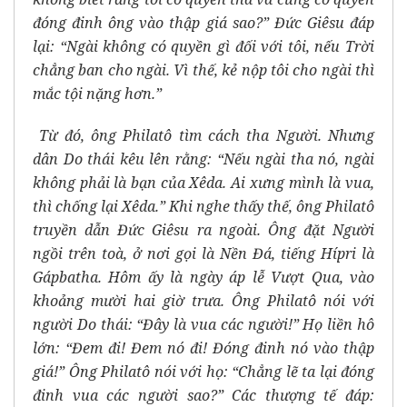
đóng đinh ông vào thập giá sao?” Đức Giêsu đáp
lại: “Ngài không có quyền gì đối với tôi, nếu Trời
chẳng ban cho ngài. Vì thế, kẻ nộp tôi cho ngài thì
mắc tội nặng hơn.”
Từ đó, ông Philatô tìm cách tha Người. Nhưng
dân Do thái kêu lên rằng: “Nếu ngài tha nó, ngài
không phải là bạn của Xêda. Ai xưng mình là vua,
thì chống lại Xêda.” Khi nghe thấy thế, ông Philatô
truyền dẫn Đức Giêsu ra ngoài. Ông đặt Người
ngồi trên toà, ở nơi gọi là Nền Đá, tiếng Hípri là
Gápbatha. Hôm ấy là ngày áp lễ Vượt Qua, vào
khoảng mười hai giờ trưa. Ông Philatô nói với
người Do thái: “Đây là vua các người!” Họ liền hô
lớn: “Đem đi! Đem nó đi! Đóng đinh nó vào thập
giá!” Ông Philatô nói với họ: “Chẳng lẽ ta lại đóng
đinh vua các người sao?” Các thượng tế đáp: