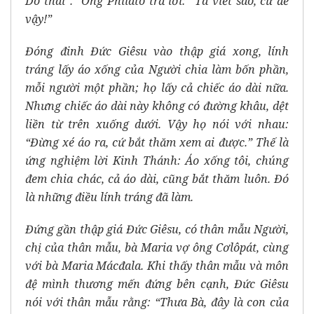
Do thái”.” Ông Philatô trả lời: “Ta viết sao, cứ để
vậy!”
Đóng đinh Đức Giêsu vào thập giá xong, lính
tráng lấy áo xống của Người chia làm bốn phần,
mỗi người một phần; họ lấy cả chiếc áo dài nữa.
Nhưng chiếc áo dài này không có đường khâu, dệt
liền từ trên xuống dưới. Vậy họ nói với nhau:
“Đừng xé áo ra, cứ bắt thăm xem ai được.” Thế là
ứng nghiệm lời Kinh Thánh: Áo xống tôi, chúng
đem chia chác, cả áo dài, cũng bắt thăm luôn. Đó
là những điều lính tráng đã làm.
Đứng gần thập giá Đức Giêsu, có thân mẫu Người,
chị của thân mẫu, bà Maria vợ ông Cơlôpát, cùng
với bà Maria Mácđala. Khi thấy thân mẫu và môn
đệ mình thương mến đứng bên cạnh, Đức Giêsu
nói với thân mẫu rằng: “Thưa Bà, đây là con của