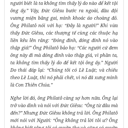
người biết là ta không tìm thấy lý do nào để kết tội
ông ấy.” Vậy, Đức Giêsu bước ra ngoài, đầu đội
vương miện bằng gai, mình khoác áo choàng đỏ.
Ông Philatô nói với họ: “Đây là người!” Khi vừa
thấy Đức Giêsu, các thượng tế cùng các thuộc hạ
liền kêu lên rằng: “Đóng đinh, đóng đinh nó vào
thập giá!” Ông Philatô bảo họ: “Các người cứ đem
ông này đi mà đóng đinh vào thập giá, vì phần ta,
ta không tìm thấy lý do để kết tội ông ấy.” Người
Do thái đáp lại: “Chúng tôi có Lề Luật; và chiếu
theo Lề Luật, thì nó phải chết, vì nó đã xưng mình
là Con Thiên Chúa.”
Nghe lời đó, ông Philatô càng sợ hơn nữa. Ông lại
trở vào dinh và nói với Đức Giêsu: “Ông từ đâu mà
đến?” Nhưng Đức Giêsu không trả lời. Ông Philatô
mới nói với Người: “Ông không trả lời tôi ư? Ông
không biết rằng tôi có quyền tha và cũng có quyền