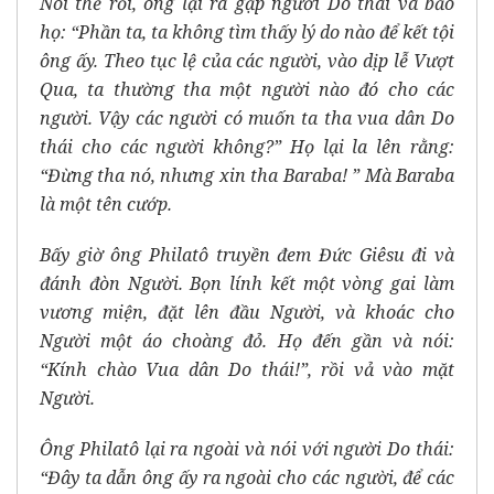
Nói thế rồi, ông lại ra gặp người Do thái và bảo
họ: “Phần ta, ta không tìm thấy lý do nào để kết tội
ông ấy. Theo tục lệ của các người, vào dịp lễ Vượt
Qua, ta thường tha một người nào đó cho các
người. Vậy các người có muốn ta tha vua dân Do
thái cho các người không?” Họ lại la lên rằng:
“Đừng tha nó, nhưng xin tha Baraba! ” Mà Baraba
là một tên cướp.
Bấy giờ ông Philatô truyền đem Đức Giêsu đi và
đánh đòn Người. Bọn lính kết một vòng gai làm
vương miện, đặt lên đầu Người, và khoác cho
Người một áo choàng đỏ. Họ đến gần và nói:
“Kính chào Vua dân Do thái!”, rồi vả vào mặt
Người.
Ông Philatô lại ra ngoài và nói với người Do thái:
“Đây ta dẫn ông ấy ra ngoài cho các người, để các