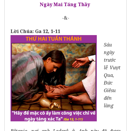
Ngày Mai Táng Thầy
-&-
Lời Chúa: Ga 12, 1-11
Sáu
ngày
trước
lễ Vượt
Qua,
Ðức
Giêsu
đến
làng
Bêtania, nơi anh Ladarô ở. Anh này đã được