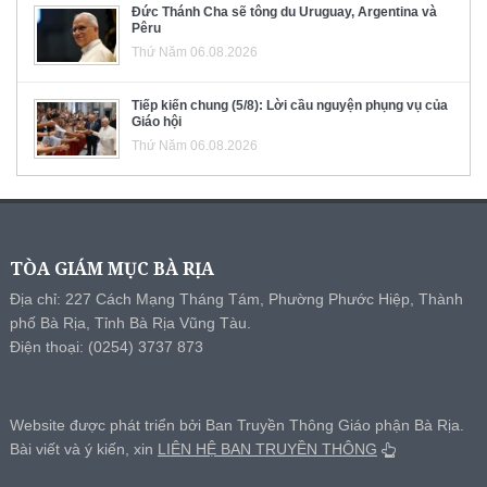
Đức Thánh Cha sẽ tông du Uruguay, Argentina và
Pêru
Thứ Năm 06.08.2026
Tiếp kiến chung (5/8): Lời cầu nguyện phụng vụ của
Giáo hội
Thứ Năm 06.08.2026
TÒA GIÁM MỤC BÀ RỊA
Địa chỉ: 227 Cách Mạng Tháng Tám, Phường Phước Hiệp, Thành
phố Bà Rịa, Tỉnh Bà Rịa Vũng Tàu.
Điện thoại: (0254) 3737 873
Website được phát triển bởi Ban Truyền Thông Giáo phận Bà Rịa.
Bài viết và ý kiến, xin
LIÊN HỆ BAN TRUYỀN THÔNG