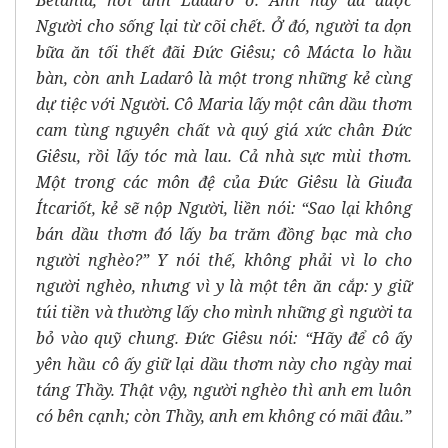
Người cho sống lại từ cõi chết. Ở đó, người ta dọn
bữa ăn tối thết đãi Ðức Giêsu; cô Mácta lo hầu
bàn, còn anh Ladarô là một trong những kẻ cùng
dự tiệc với Người. Cô Maria lấy một cân dầu thơm
cam tùng nguyên chất và quý giá xức chân Ðức
Giêsu, rồi lấy tóc mà lau. Cả nhà sực mùi thơm.
Một trong các môn đệ của Ðức Giêsu là Giuđa
Ítcariốt, kẻ sẽ nộp Người, liền nói: “Sao lại không
bán dầu thơm đó lấy ba trăm đồng bạc mà cho
người nghèo?” Y nói thế, không phải vì lo cho
người nghèo, nhưng vì y là một tên ăn cắp: y giữ
túi tiền và thường lấy cho mình những gì người ta
bỏ vào quỹ chung. Đức Giêsu nói: “Hãy để cô ấy
yên hầu cô ấy giữ lại dầu thơm này cho ngày mai
táng Thầy. Thật vậy, người nghèo thì anh em luôn
có bên cạnh; còn Thầy, anh em không có mãi đâu.”