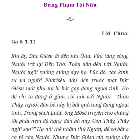
Đừng Phạm Tội Nữa
-&-
Lời Chúa:
Ga 8, 1-11
Khi ấy, Ðức Giêsu đi đến núi Ôliu. Vừa tảng sáng,
Người trở lại Ðền Thờ. Toàn dân đến với Người.
Người ngồi xuống giảng dạy họ. Lúc đó, các kinh
sư và người Pharisêu dẫn đến trước mặt Ðức
Giêsu một phụ nữ bị bắt gặp đang ngoại tình. Họ
để chị ta đứng ở giữa, rồi nói với Người: “Thưa
Thầy, người đàn bà này bị bắt quả tang đang ngoại
tình. Trong sách Luật, ông Môsê truyền cho chúng
tôi phải ném đá hạng đàn bà này. Còn Thầy, Thầy
nghĩ sao?” Họ nói thế nhằm thử Người, để có bằng
cớ tố cáo Người. Nhưng Ðức Giêsu cúi xuống lấy