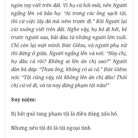
ngón tay viết trên đất. Vì họ cứ hỏi mãi, nên Người
ngẩng lên và bảo họ: “Ai trong các ông sạch tội,
thì cứ việc lấy đá mà ném trước đi.” Rồi Người lại
cúi xuống viết trên đất. Nghe vậy, họ bỏ đi hết, kẻ
trước người sau, bắt đầu từ những người lớn tuổi.
Chỉ còn lại một mình Ðức Giêsu, và người phụ nữ
thì đứng ở giữa. Người ngẩng lên và nói: “Này chị,
họ đâu cả rồi? Không ai lên án chị sao?” Người
đàn bà đáp: “Thưa ông, không có ai cả.” Ðức Giêsu
nói: “Tôi cũng vậy, tôi không lên án chị đâu! Thôi
chị cứ về đi, và từ nay đừng phạm tội nữa!”
Suy niệm:
Bị bắt quả tang phạm tội là điều đáng xấu hổ.
Nhưng nếu tội đó là tội ngoại tình