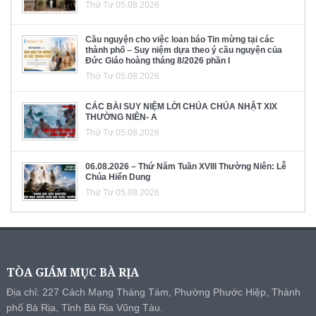
Thứ Tư 05.08.2026
Cầu nguyện cho việc loan báo Tin mừng tại các
thành phố – Suy niệm dựa theo ý cầu nguyện của
Đức Giáo hoàng tháng 8/2026 phần I
Thứ Tư 05.08.2026
CÁC BÀI SUY NIỆM LỜI CHÚA CHÚA NHẬT XIX
THƯỜNG NIÊN- A
Thứ Tư 05.08.2026
06.08.2026 – Thứ Năm Tuần XVIII Thường Niên: Lễ
Chúa Hiển Dung
Thứ Tư 05.08.2026
TÒA GIÁM MỤC BÀ RỊA
Địa chỉ: 227 Cách Mạng Tháng Tám, Phường Phước Hiệp, Thành
phố Bà Rịa, Tỉnh Bà Rịa Vũng Tàu.