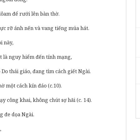
lôam để rưới lên bàn thờ.
rực rỡ ánh nến và vang tiếng múa hát.
i này,
t là nguy hiểm đến tính mạng,
o Do thái giáo, đang tìm cách giết Ngài.
ờ một cách kín đáo (c.10).
y công khai, không chút sợ hãi (c. 14).
g đe dọa Ngài.
,