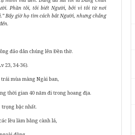
i. Phần tôi, tôi biết Người, bởi vì tôi từ nơi
i.” Bấy giờ họ tìm cách bắt Người, nhưng chẳng
đến.
đông đảo dân chúng lên Đền thờ.
Lv 23, 34-36).
a trái mùa màng Ngài ban,
ong thời gian 40 năm đi trong hoang địa.
 trọng bậc nhất.
ác lều làm bằng cành lá,
ngoài đồng.