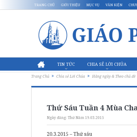
TRANG CHỦ
GIỚI THIỆU
MỤC VỤ
VĂN KIỆN
CHU
TIN TỨC
CHIA SẺ LỜI CHÚA
Trang Chủ
Chia sẻ Lời Chúa
Hằng ngày & Theo chủ đề
Thứ Sáu Tuần 4 Mùa Chay
Ngày đăng:
Thứ Năm 19.03.2015
20.3.2015 – Thứ sáu