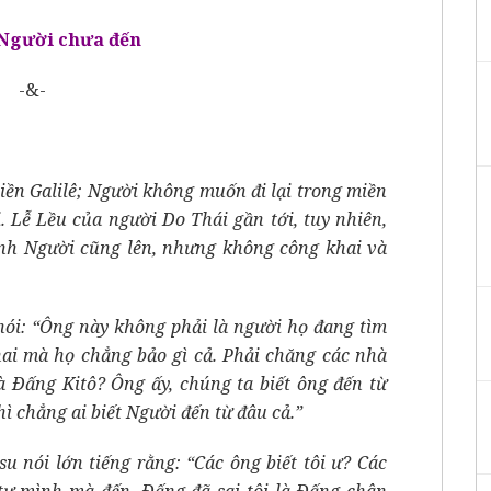
 Người chưa đến
-&-
miền Galilê; Người không muốn đi lại trong miền
. Lễ Lều của người Do Thái gần tới, tuy nhiên,
hính Người cũng lên, nhưng không công khai và
nói: “Ông này không phải là người họ đang tìm
khai mà họ chẳng bảo gì cả. Phải chăng các nhà
à Ðấng Kitô? Ông ấy, chúng ta biết ông đến từ
hì chẳng ai biết Người đến từ đâu cả.”
u nói lớn tiếng rằng: “Các ông biết tôi ư? Các
 tự mình mà đến. Ðấng đã sai tôi là Ðấng chân