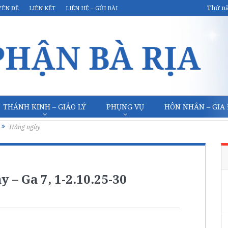
Thứ nă
YÊN ĐỀ
LIÊN KẾT
LIÊN HỆ – GỬI BÀI
THÁNH KINH – GIÁO LÝ
PHỤNG VỤ
HÔN NHÂN – GIA
Hằng ngày
 – Ga 7, 1-2.10.25-30