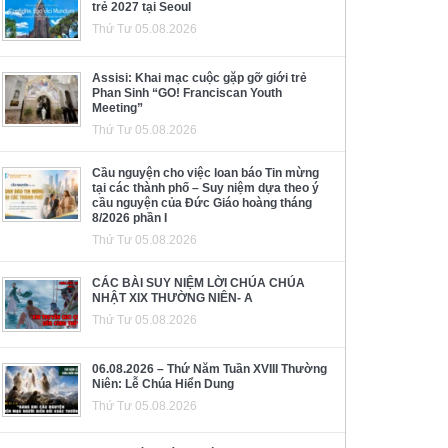
trẻ 2027 tại Seoul
Thứ Tư 05.08.2026
Assisi: Khai mạc cuộc gặp gỡ giới trẻ
Phan Sinh “GO! Franciscan Youth
Meeting”
Thứ Tư 05.08.2026
Cầu nguyện cho việc loan báo Tin mừng
tại các thành phố – Suy niệm dựa theo ý
cầu nguyện của Đức Giáo hoàng tháng
8/2026 phần I
Thứ Tư 05.08.2026
CÁC BÀI SUY NIỆM LỜI CHÚA CHÚA
NHẬT XIX THƯỜNG NIÊN- A
Thứ Tư 05.08.2026
06.08.2026 – Thứ Năm Tuần XVIII Thường
Niên: Lễ Chúa Hiển Dung
Thứ Tư 05.08.2026