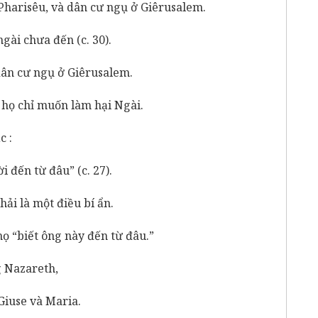
harisêu, và dân cư ngụ ở Giêrusalem.
gài chưa đến (c. 30).
dân cư ngụ ở Giêrusalem.
 họ chỉ muốn làm hại Ngài.
c :
 đến từ đâu” (c. 27).
hải là một điều bí ẩn.
họ “biết ông này đến từ đâu.”
g Nazareth,
Giuse và Maria.