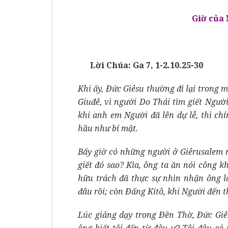
Giờ của
Lời Chúa: Ga 7, 1-2.10.25-30
Khi ấy, Ðức Giêsu thường đi lại trong 
Giuđê, vì người Do Thái tìm giết Người
khi anh em Người đã lên dự lễ, thì c
hầu như bí mật.
Bấy giờ có những người ở Giêrusalem 
giết đó sao? Kìa, ông ta ăn nói công 
hữu trách đã thực sự nhìn nhận ông l
đâu rồi; còn Ðấng Kitô, khi Người đến t
Lúc giảng dạy trong Ðền Thờ, Ðức Giês
ông biết tôi đến từ đâu ư? Tôi đâu có