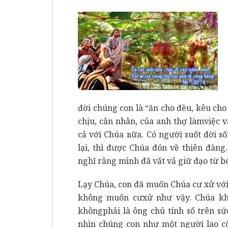
đời chúng con là “ăn cho đều, kêu cho
chịu, cằn nhằn, của anh thợ làmviệc v
cả với Chúa nữa. Có người suốt đời s
lại, thì được Chúa đón về thiên đàng.
nghĩ rằng mình đã vất vả giữ đạo từ b
Lạy Chúa, con đã muốn Chúa cư xử vớ
không muốn cưxử như vậy. Chúa kh
khôngphải là ông chủ tính sổ trên s
nhìn chúng con như một người lao c