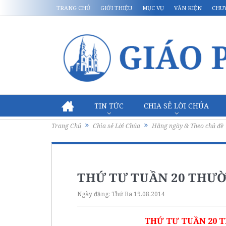
TRANG CHỦ
GIỚI THIỆU
MỤC VỤ
VĂN KIỆN
CHU
TIN TỨC
CHIA SẺ LỜI CHÚA
Trang Chủ
Chia sẻ Lời Chúa
Hằng ngày & Theo chủ đề
THỨ TƯ TUẦN 20 THƯỜNG
Ngày đăng:
Thứ Ba 19.08.2014
THỨ TƯ TUẦN 20 TH