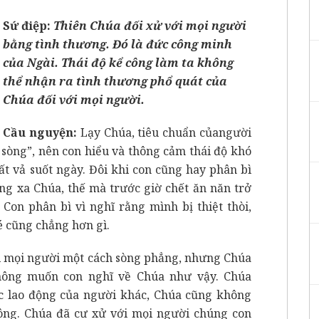
Sứ điệp:
Thiên Chúa đối xử với mọi người
bằng tình thương. Đó là đức công minh
của Ngài. Thái độ kể công làm ta không
thể nhận ra tình thương phổ quát của
Chúa đối với mọi người.
Cầu nguyện:
Lạy Chúa, tiêu chuẩn củangười
 sòng”, nên con hiểu và thông cảm thái độ khó
ất vả suốt ngày. Đôi khi con cũng hay phân bì
ống xa Chúa, thế mà trước giờ chết ăn năn trở
 Con phân bì vì nghĩ rằng mình bị thiệt thòi,
é cũng chẳng hơn gì.
i mọi người một cách sòng phẳng, nhưng Chúa
ông muốn con nghĩ về Chúa như vậy. Chúa
ức lao động của người khác, Chúa cũng không
ông. Chúa đã cư xử với mọi người chúng con