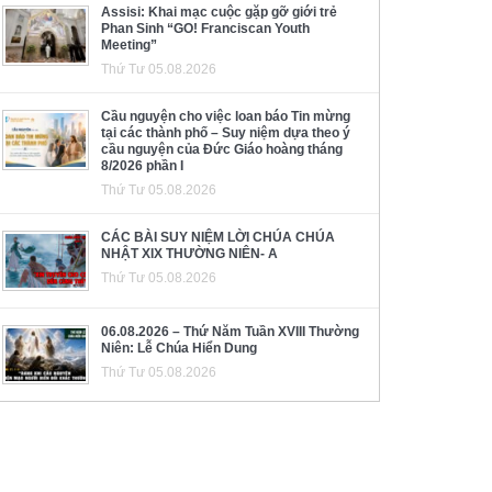
Assisi: Khai mạc cuộc gặp gỡ giới trẻ
Phan Sinh “GO! Franciscan Youth
Meeting”
Thứ Tư 05.08.2026
Cầu nguyện cho việc loan báo Tin mừng
tại các thành phố – Suy niệm dựa theo ý
cầu nguyện của Đức Giáo hoàng tháng
8/2026 phần I
Thứ Tư 05.08.2026
CÁC BÀI SUY NIỆM LỜI CHÚA CHÚA
NHẬT XIX THƯỜNG NIÊN- A
Thứ Tư 05.08.2026
06.08.2026 – Thứ Năm Tuần XVIII Thường
Niên: Lễ Chúa Hiển Dung
Thứ Tư 05.08.2026