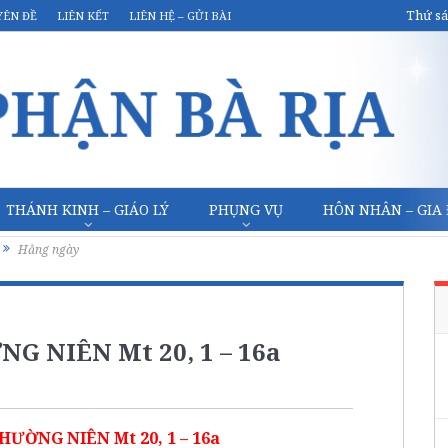
Thứ sá
YÊN ĐỀ
LIÊN KẾT
LIÊN HỆ – GỬI BÀI
THÁNH KINH – GIÁO LÝ
PHỤNG VỤ
HÔN NHÂN – GIA
Hằng ngày
 NIÊN Mt 20, 1 – 16a
ƯỜNG NIÊN Mt 20, 1 – 16a