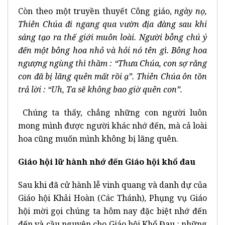
Còn theo một truyền thuyết Công giáo,
ngày nọ,
Thiên Chúa đi ngang qua vườn địa đàng sau khi
sáng tạo ra thế giới muôn loài. Người bỗng chú ý
đến một bông hoa nhỏ và hỏi nó tên gì. Bông hoa
ngượng ngùng thì thầm : “Thưa Chúa, con sợ rằng
con đã bị lãng quên mất rồi ạ”. Thiên Chúa ôn tồn
trả lời :
“Uh, Ta sẽ không bao giờ quên con”.
Chúng ta thấy, chẳng những con người luôn
mong mình được người khác nhớ đến, mà cả loài
hoa cũng muốn mình không bị lãng quên.
Giáo hội lữ hành nhớ đến Giáo hội khổ đau
Sau khi đã cử hành lễ vinh quang và danh dự của
Giáo hội Khải Hoàn (Các Thánh), Phụng vụ Giáo
hội mời gọi chúng ta hôm nay đặc biệt nhớ đến
đến và cầu nguyện cho Giáo hội Khổ Đau : những