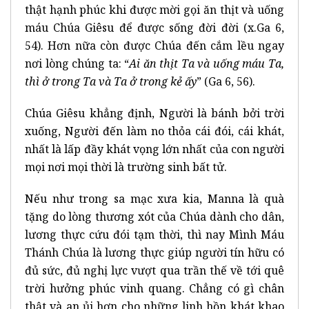
thật hạnh phúc khi được mời gọi ăn thịt và uống
máu Chúa Giêsu để được sống đời đời (x.Ga 6,
54). Hơn nữa còn được Chúa đến cắm lều ngay
nơi lòng chúng ta: “
Ai ăn thịt Ta và uống máu Ta,
thì ở trong Ta và Ta ở trong kẻ ấy
” (Ga 6, 56).
Chúa Giêsu khẳng định, Người là bánh bởi trời
xuống, Người đến làm no thỏa cái đói, cái khát,
nhất là lấp đầy khát vọng lớn nhất của con người
mọi nơi mọi thời là trường sinh bất tử.
Nếu như trong sa mạc xưa kia, Manna là quà
tặng do lòng thương xót của Chúa dành cho dân,
lương thực cứu đói tạm thời, thì nay Mình Máu
Thánh Chúa là lương thực giúp người tín hữu có
đủ sức, đủ nghị lực vượt qua trần thế về tới quê
trời hưởng phúc vinh quang. Chẳng có gì chân
thật và an ủi hơn cho những linh hồn khát khao