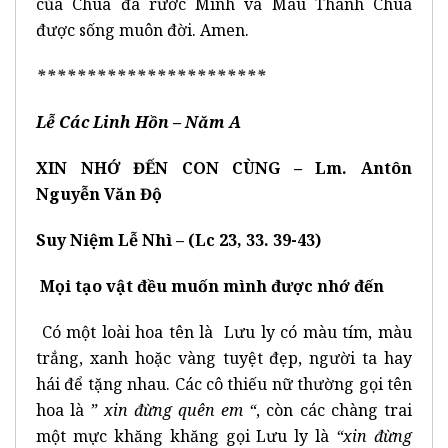
của Chúa đã rước Mình và Máu Thánh Chúa
được sống muôn đời. Amen.
***********************
Lễ Các Linh Hồn
– Năm A
XIN NHỚ ĐẾN CON CÙNG
–
Lm. Antôn
Nguyễn Văn Độ
Suy Niệm Lễ Nhì –
(Lc 23, 33. 39-43)
Mọi tạo vật đều muốn mình được nhớ đến
Có một loài hoa tên là Lưu ly có màu tím, màu
trắng, xanh hoặc vàng tuyệt đẹp, người ta hay
hái để tặng nhau. Các cô thiếu nữ thường gọi tên
hoa là
” xin đừng quên em “
, còn các chàng trai
một mực khăng khăng gọi Lưu ly là
“xin đừng