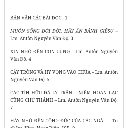
BẢN VĂN CÁC BÀI ĐỌC.. 1
MUỐN SỐNG ĐỜI ĐỜI, HÃY ĂN BÁNH GIÊSU
–
Lm. Antôn Nguyễn Văn Độ. 3
XIN NHỚ ĐẾN CON CÙNG
–
Lm. Antôn Nguyễn
Văn Độ. 4
CẬY TRÔNG VÀ HY VỌNG VÀO CHÚA – Lm. Antôn
Nguyễn Văn Độ. 5
CÁC TÍN HỮU ĐÃ LY TRẦN – NIỀM HOAN LẠC
CÙNG CHƯ THÁNH – Lm. Antôn Nguyễn Văn Độ.
7
HÃY NHỚ ĐẾN CÔNG ĐỨC CỦA CÁC NGÀI – Tu
sĩ: Jos. Vinc. Ngọc Biển, SSP.. 9