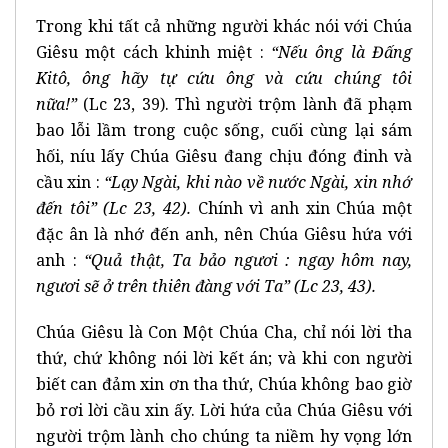
Trong khi tất cả những người khác nói với Chúa
Giêsu một cách khinh miệt :
“Nếu ông là Đấng
Kitô, ông hãy tự cứu ông và cứu chúng tôi
nữa!”
(Lc 23, 39). Thì người trộm lành đã phạm
bao lỗi lầm trong cuộc sống, cuối cùng lại sám
hối, níu lấy Chúa Giêsu đang chịu đóng đinh và
cầu xin :
“Lạy Ngài, khi nào về nước Ngài, xin nhớ
đến tôi” (Lc 23, 42).
Chính vì anh xin Chúa một
đặc ân là nhớ đến anh, nên Chúa Giêsu hứa với
anh :
“Quả thật, Ta bảo ngươi : ngay hôm nay,
ngươi sẽ ở trên thiên đàng với Ta” (Lc 23, 43).
Chúa Giêsu là Con Một Chúa Cha, chỉ nói lời tha
thứ, chứ không nói lời kết án; và khi con người
biết can đảm xin ơn tha thứ, Chúa không bao giờ
bỏ rơi lời cầu xin ấy. Lời hứa của Chúa Giêsu với
người trộm lành cho chúng ta niềm hy vọng lớn