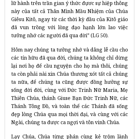
lữ hành trên trần gian ý thức đựơc sự hiệp thông
này của tất cả Thân Mình Mầu Nhiệm của Chúa
Giêsu Kitô, ngay từ các thời kỳ đầu của Kitô giáo
đã vun trồng với lòng đạo hạnh lớn lao việc
tưởng nhớ các người đã qua đời” (LG 50).
Hôm nay chúng ta tưởng nhớ và dâng lễ cầu cho
các tín hữu đã qua đời, chúng ta không chỉ dừng
lại nơi họ để cầu nguyện cho họ mà thôi, chúng
ta còn phải nài xin Chúa thương xót tất cả chúng
ta nữa, để chúng ta cũng được đồng hưởng sự
sống đời đời, cùng với Ðức Trinh Nữ Maria, Mẹ
Thiên Chúa, thánh Giuse Bạn Đức Trinh Nữ, các
Thánh Tông Ðồ, và toàn thể các Thánh đã sống
đẹp lòng Chúa qua mọi thời đại, và cùng với các
Ngài, chúng ta được ca ngợi và tôn vinh Chúa.
Lạy Chúa, Chúa từng phán cùng kẻ trộm lành