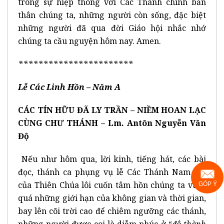
trong sự hiệp thông với Các Thánh chính bản
thân chúng ta, những người còn sống, đặc biệt
những người đã qua đời Giáo hội nhắc nhớ
chúng ta cầu nguyện hôm nay. Amen.
***********************
Lễ Các Linh Hồn
– Năm A
CÁC TÍN HỮU ĐÃ LY TRẦN – NIỀM HOAN LẠC
CÙNG CHƯ THÁNH – Lm. Antôn Nguyễn Văn
Độ
Nếu như hôm qua, lời kinh, tiếng hát, các bài
đọc, thánh ca phụng vụ lễ Các Thánh Nam Nữ
của Thiên Chúa lôi cuốn tâm hồn chúng ta vượt
GÓP Ý
quá những giới hạn của không gian và thời gian,
bay lên cõi trời cao để chiêm ngưỡng các thánh,
những người được coi là diễm phúc ở “
đô thành