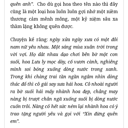
quên anh”
. Cho dù gọi hoa theo tên nào thì đây
cũng là một loại hoa luôn luôn gợi nhớ một niềm
thương cảm mênh mông, một kỷ niệm sâu xa
thầm lặng không quên được.
Chuyện kể rằng:
ngày xửa ngày xưa có một đôi
nam nữ yêu nhau. Một sáng mùa xuân trời trong
vời vợi. Họ dắt nhau dạo chơi bên bờ một con
suối, hoa Lưu ly mọc dày, cố vươn cành, nghiêng
mình soi bóng xuống dòng nước trong xanh.
Trong khi chàng trai tần ngần ngắm nhìn dòng
thác đổ thì cô gái say sưa hái hoa. Cô nhoài người
ra bờ suối hái mấy nhành hoa đẹp, chẳng may
nàng bị trượt chân ngã xuống suối bị dòng nước
cuốn trôi. Nàng cố hết sức ném lại nhành hoa có ý
trao tặng người yêu và gọi với “Xin đừng quên
em”.