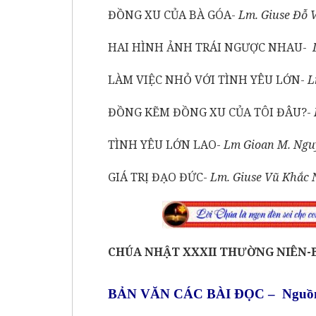
ĐỒNG XU CỦA BÀ GÓA-
Lm. Giuse Đỗ 
HAI HÌNH ẢNH TRÁI NGƯỢC NHAU-
LÀM VIỆC NHỎ VỚI TÌNH YÊU LỚN-
L
ĐỒNG KẼM ĐỒNG XU CỦA TÔI ĐÂU?-
TÌNH YÊU LỚN LAO-
Lm Gioan M. Ng
GIÁ TRỊ ĐẠO ĐỨC-
Lm. Giuse Vũ Khắc
CHÚA NHẬT
XXXII THƯỜNG NIÊN-
BẢN VĂN CÁC BÀI ĐỌC – Nguồn