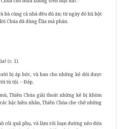
 Chúa cho mưa xuống trên mặt đất’.”
 và bà cùng cả nhà đều đủ ăn; từ ngày đó hũ bột
lời Chúa đã dùng Êlia mà phán.
! (c. 1).
người bị áp bức, và ban cho những kẻ đói được
 tù tội. – Đáp.
mù, Thiên Chúa giải thoát những kẻ bị khòm
 các bậc hiền nhân, Thiên Chúa che chở những
ồ côi quả phụ, và làm rối loạn đường nẻo đứa