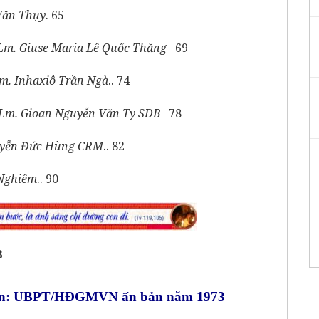
Văn Thụy
. 65
Lm. Giuse Maria Lê Quốc Thăng
69
m. Inhaxiô Trần Ngà
.. 74
Lm. Gioan Nguyễn Văn Ty SDB
78
uyễn Đức Hùng CRM
.. 82
 Nghiêm
.. 90
B
: UBPT/HĐGMVN ấn bản năm 1973