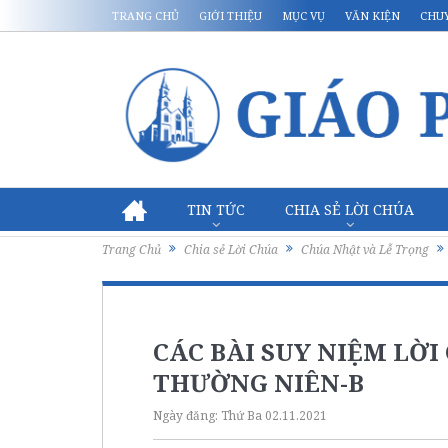
TRANG CHỦ
GIỚI THIỆU
MỤC VỤ
VĂN KIỆN
CHU
TIN TỨC
CHIA SẺ LỜI CHÚA
Trang Chủ
Chia sẻ Lời Chúa
Chúa Nhật và Lễ Trọng
CÁC BÀI SUY NIỆM LỜ
THƯỜNG NIÊN-B
Ngày đăng:
Thứ Ba 02.11.2021