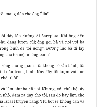
rồi mang đên cho ông Êlia”.
chỗi dậy lên đường đi Sarephta. Khi ông đến
hụ đang lượm củi; ông gọi bà và nói với bà
trong bình để tôi uống”. Đương lúc bà đi lấy
ang cho tôi một miếng bánh”.
 sống chứng giám: Tôi không có sẵn bánh, tôi
 ít dầu trong bình. Này đây tôi lượm vài que
 chết thôi”.
đi và làm như bà đã nói. Nhưng, với chút bột ấy
h nhỏ, đem ra đây cho tôi, sau đó hãy làm cho
úa Israel truyền rằng: ‘Hũ bột sẽ không cạn và