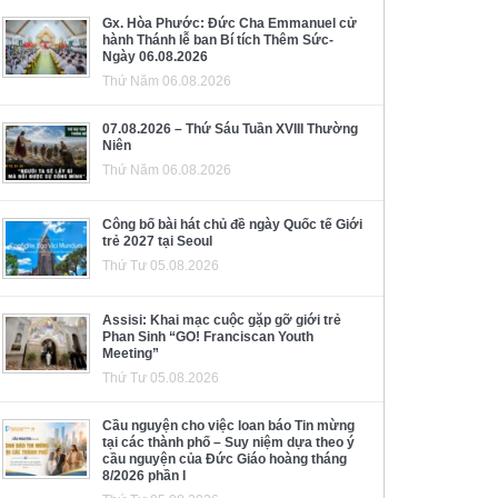
Gx. Hòa Phước: Đức Cha Emmanuel cử
hành Thánh lễ ban Bí tích Thêm Sức-
Ngày 06.08.2026
Thứ Năm 06.08.2026
07.08.2026 – Thứ Sáu Tuần XVIII Thường
Niên
Thứ Năm 06.08.2026
Công bố bài hát chủ đề ngày Quốc tế Giới
trẻ 2027 tại Seoul
Thứ Tư 05.08.2026
Assisi: Khai mạc cuộc gặp gỡ giới trẻ
Phan Sinh “GO! Franciscan Youth
Meeting”
Thứ Tư 05.08.2026
Cầu nguyện cho việc loan báo Tin mừng
tại các thành phố – Suy niệm dựa theo ý
cầu nguyện của Đức Giáo hoàng tháng
8/2026 phần I