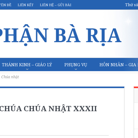
Thứ sá
YÊN ĐỀ
LIÊN KẾT
LIÊN HỆ – GỬI BÀI
THÁNH KINH – GIÁO LÝ
PHỤNG VỤ
HÔN NHÂN – GIA
Chúa nhật
I CHÚA CHÚA NHẬT XXXII