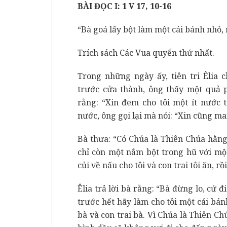
BÀI ĐỌC I: 1 V 17, 10-16
“Bà goá lấy bột làm một cái bánh nhỏ, 
Trích sách Các Vua quyển thứ nhất.
Trong những ngày ấy, tiên tri Êlia 
trước cửa thành, ông thấy một quả p
rằng: “Xin đem cho tôi một ít nước 
nước, ông gọi lại mà nói: “Xin cũng m
Bà thưa: “Có Chúa là Thiên Chúa hằng
chỉ còn một nắm bột trong hũ với một
củi về nấu cho tôi và con trai tôi ăn, rồi
Êlia trả lời bà rằng: “Bà đừng lo, cứ 
trước hết hãy làm cho tôi một cái bán
bà và con trai bà. Vì Chúa là Thiên Ch