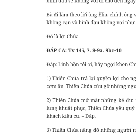
bình dầu sẽ không vơi đi cho đến ngày
Bà đi làm theo lời ông Êlia; chính ông
không cạn và bình dầu không vơi như 
Đó là lời Chúa.
ĐÁP CA: Tv 145, 7. 8-9a. 9bc-10
Đáp: Linh hồn tôi ơi, hãy ngợi khen Chúa
1) Thiên Chúa trả lại quyền lợi cho 
cơm ăn. Thiên Chúa cứu gỡ những người
2) Thiên Chúa mở mắt những kẻ đui 
lưng khuất phục, Thiên Chúa yêu quý
khách kiều cư. – Đáp.
3) Thiên Chúa nâng đỡ những người m