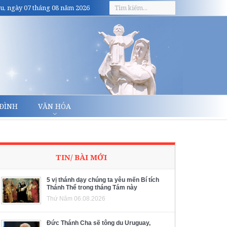
u, ngày 07 tháng 08 năm 2026
 ĐÌNH
VĂN HÓA
TIN/ BÀI MỚI
5 vị thánh dạy chúng ta yêu mến Bí tích
Thánh Thể trong tháng Tám này
Thứ Năm 06.08.2026
Đức Thánh Cha sẽ tông du Uruguay,