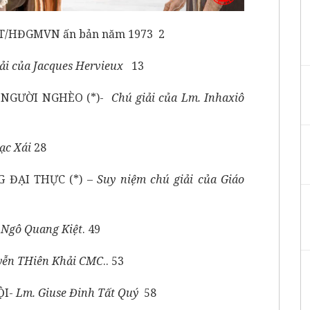
T/HĐGMVN ấn bản năm 1973 2
ải của Jacques Hervieux
13
NGƯỜI NGHÈO (*)-
Chú giải của Lm. Inhaxiô
ạc Xái
28
 ĐẠI THỰC (*) –
Suy niệm chú giải của Giáo
 Ngô Quang Kiệt
. 49
yễn THiên Khải CMC
.. 53
ỘI-
Lm. Giuse Đinh Tất Quý
58