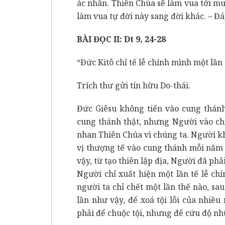
ác nhân. Thiên Chúa sẽ làm vua tới mu
làm vua tự đời này sang đời khác. – Đá
BÀI ĐỌC II: Dt 9, 24-28
“Đức Kitô chỉ tế lễ chính mình một lần đ
Trích thư gửi tín hữu Do-thái.
Đức Giêsu không tiến vào cung thánh
cung thánh thật, nhưng Người vào chí
nhan Thiên Chúa vì chúng ta. Người k
vị thượng tế vào cung thánh mỗi năm
vậy, từ tạo thiên lập địa, Người đã phả
Người chỉ xuất hiện một lần tế lễ chí
người ta chỉ chết một lần thế nào, sau
lần như vậy, để xoá tội lỗi của nhiều
phải để chuộc tội, nhưng để cứu độ nh