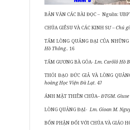
BẢN VĂN CÁC BÀI ĐỌC – Nguồn: UBP
CHÚA GIÊSU VÀ CÁC KINH SƯ –
Chú gi
TẤM LÒNG QUẢNG ĐẠI CỦA NHỮNG 
Hồ Thông
.. 16
TẤM GƯƠNG BÀ GÓA-
Lm. Carôlô Hồ B
THÓI ĐẠO ĐỨC GIẢ VÀ LÒNG QUẢNG
hoàng Học Viện Đà Lạt
. 47
ÁNH MẶT THIÊN CHÚA–
ĐTGM. Giuse
LÒNG QUẢNG ĐẠI-
Lm. Gioan M. Ngu
BỔN PHẬN ĐỐI VỚI CHÚA VÀ GIÁO H