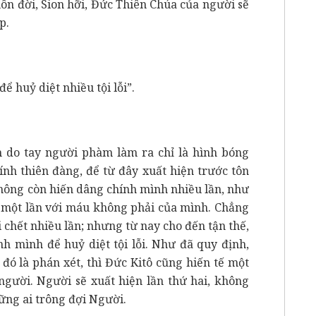
ôn đời, Sion hỡi, Đức Thiên Chúa của người sẽ
p.
ể huỷ diệt nhiều tội lỗi”.
 do tay người phàm làm ra chỉ là hình bóng
nh thiên đàng, để từ đây xuất hiện trước tôn
hông còn hiến dâng chính mình nhiều lần, như
 một lần với máu không phải của mình. Chẳng
i chết nhiều lần; nhưng từ nay cho đến tận thế,
nh mình để huỷ diệt tội lỗi. Như đã quy định,
 đó là phán xét, thì Đức Kitô cũng hiến tế một
 người. Người sẽ xuất hiện lần thứ hai, không
ững ai trông đợi Người.