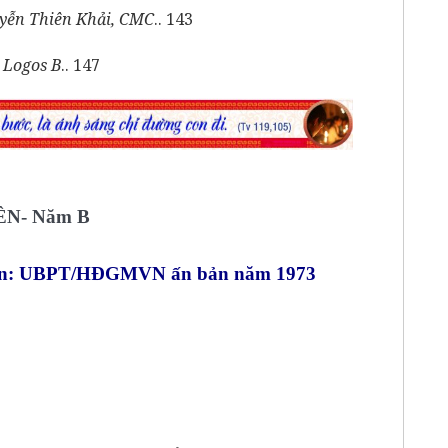
yễn Thiên Khải, CMC
.. 143
 Logos B
.. 147
N- Năm B
: UBPT/HĐGMVN ấn bản năm 1973