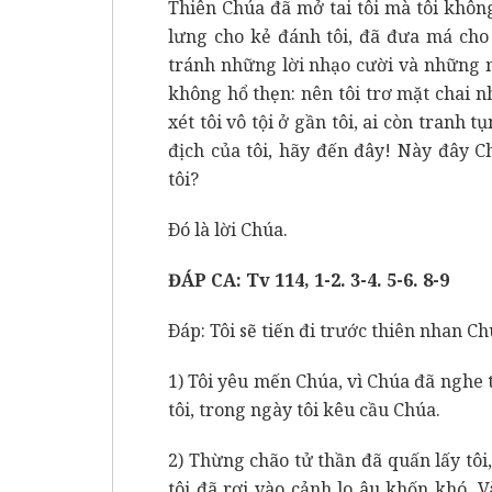
Thiên Chúa đã mở tai tôi mà tôi không
lưng cho kẻ đánh tôi, đã đưa má cho
tránh những lời nhạo cười và những ng
không hổ thẹn: nên tôi trơ mặt chai nh
xét tôi vô tội ở gần tôi, ai còn tranh t
địch của tôi, hãy đến đây! Này đây C
tôi?
Ðó là lời Chúa.
ĐÁP CA: Tv 114, 1-2. 3-4. 5-6. 8-9
Ðáp: Tôi sẽ tiến đi trước thiên nhan Ch
1) Tôi yêu mến Chúa, vì Chúa đã nghe t
tôi, trong ngày tôi kêu cầu Chúa.
2) Thừng chão tử thần đã quấn lấy tôi
tôi đã rơi vào cảnh lo âu khốn khó. V