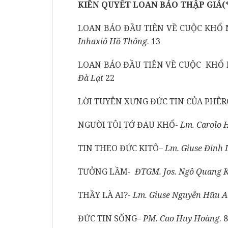
KIÊN QUYẾT LOAN BÁO THẬP GIÁ(*
LOAN BÁO ĐẦU TIÊN VỀ CUỘC KHỔ N
Inhaxiô Hồ Thông
. 13
LOAN BÁO ĐẦU TIÊN VỀ CUỘC KHỔ
Đà Lạt
22
LỜI TUYÊN XƯNG ĐỨC TIN CỦA PHÊR
NGƯỜI TÔI TỚ ĐAU KHỔ-
Lm. Carolo 
TIN THEO ĐỨC KITÔ–
Lm. Giuse Đinh 
TƯỞNG LẦM-
ĐTGM. Jos. Ngô Quang K
THẦY LÀ AI?-
Lm. Giuse Nguyễn Hữu 
ĐỨC TIN SỐNG
– PM. Cao Huy Hoàng
. 