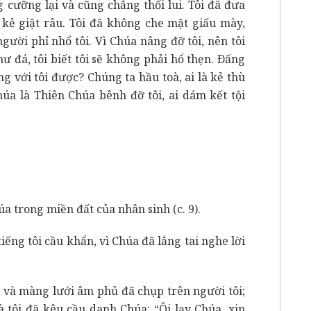
 cưỡng lại và cũng chẳng thối lui. Tôi đã đưa
 kẻ giật râu. Tôi đã không che mặt giấu mày,
ười phỉ nhổ tôi. Vì Chúa nâng đỡ tôi, nên tôi
ư đá, tôi biết tôi sẽ không phải hổ thẹn. Ðấng
ụng với tôi được? Chúng ta hầu toà, ai là kẻ thù
húa là Thiên Chúa bênh đỡ tôi, ai dám kết tội
úa trong miền đất của nhân sinh (c. 9).
iếng tôi cầu khẩn, vì Chúa đã lắng tai nghe lời
, và màng lưới âm phủ đã chụp trên người tôi;
à tôi đã kêu cầu danh Chúa: “Ôi lạy Chúa, xin