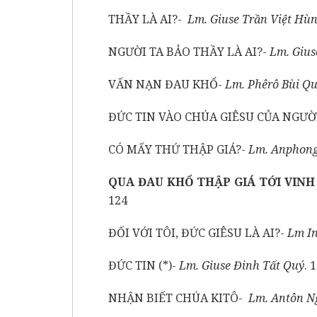
THẦY LÀ AI?-
Lm. Giuse Trần Việt Hù
NGƯỜI TA BẢO THẦY LÀ AI?-
Lm.
Gius
VẤN NẠN ĐAU KHỔ-
Lm. Phêrô Bùi Q
ĐỨC TIN VÀO CHÚA GIÊSU CỦA NGƯỜ
CÓ MẤY THỨ THẬP GIÁ?-
Lm. Anphong
QUA ĐAU KHỔ THẬP GIÁ TỚI VINH
124
ĐỐI VỚI TÔI, ĐỨC GIÊSU LÀ AI?-
Lm I
ĐỨC TIN (*)-
Lm. Giuse Đinh Tất Quý
. 
NHẬN BIẾT CHÚA KITÔ-
Lm. Antôn N