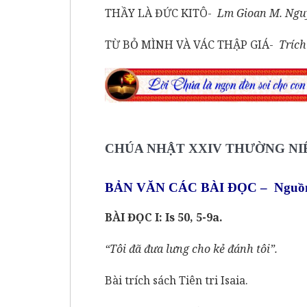
THẦY LÀ ĐỨC KITÔ-
Lm Gioan M. Ngu
TỪ BỎ MÌNH VÀ VÁC THẬP GIÁ-
Trích
CHÚA NHẬT XXIV THƯỜNG NIÊ
BẢN VĂN CÁC BÀI ĐỌC – Nguồn
BÀI ĐỌC I: Is 50, 5-9a.
“Tôi đã đưa lưng cho kẻ đánh tôi”.
Bài trích sách Tiên tri Isaia.