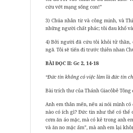
cứu vớt mạng sống con!”
3) Chúa nhân từ và công minh, và Thi
những người chất phác; tôi đau khổ và
4) Bởi người đã cứu tôi khỏi tử thần,
ngã. Tôi sẽ tiến đi trước thiên nhan C
BÀI ĐỌC II: Gc 2, 14-18
“Ðức tin không có việc làm là đức tin ch
Bài trích thư của Thánh Giacôbê Tông 
Anh em thân mến, nếu ai nói mình có 
nào có ích gì? Ðức tin như thế có th
cơm ăn áo mặc, mà có kẻ trong anh em 
và ăn no mặc ấm”, mà anh em lại khôn