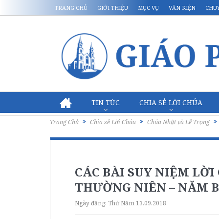
TRANG CHỦ
GIỚI THIỆU
MỤC VỤ
VĂN KIỆN
CHU
TIN TỨC
CHIA SẺ LỜI CHÚA
Trang Chủ
Chia sẻ Lời Chúa
Chúa Nhật và Lễ Trọng
CÁC BÀI SUY NIỆM LỜ
THƯỜNG NIÊN – NĂM B
Ngày đăng:
Thứ Năm 13.09.2018