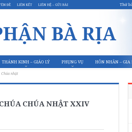
Thứ bả
YÊN ĐỀ
LIÊN KẾT
LIÊN HỆ – GỬI BÀI
THÁNH KINH – GIÁO LÝ
PHỤNG VỤ
HÔN NHÂN – GIA
Chúa nhật
I CHÚA CHÚA NHẬT XXIV