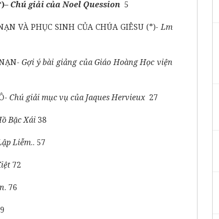
)–
Chú giải của
Noel Quession
5
ẠN VÀ PHỤC SINH CỦA CHÚA GIÊSU (*)-
Lm
 NẠN-
Gợi ý bài giảng của Giáo Hoàng Học viện
Ô-
Chú giải mục vụ của Jaques Hervieux
27
Hồ Bặc Xái
38
Lập Liễm
.. 57
iệt
72
An
. 76
89