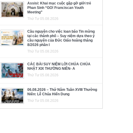
Assisi: Khai mạc cuộc gặp gỡ giới trẻ
Phan Sinh “GO! Franciscan Youth
Meeting”
Thứ Tư 05.08.2026
Cầu nguyện cho việc loan báo Tin mừng
tại các thành phố – Suy niệm dựa theo ý
cầu nguyện của Đức Giáo hoàng tháng
8/2026 phần I
Thứ Tư 05.08.2026
CÁC BÀI SUY NIỆM LỜI CHÚA CHÚA
NHẬT XIX THƯỜNG NIÊN- A
Thứ Tư 05.08.2026
06.08.2026 – Thứ Năm Tuần XVIII Thường
Niên: Lễ Chúa Hiển Dung
Thứ Tư 05.08.2026