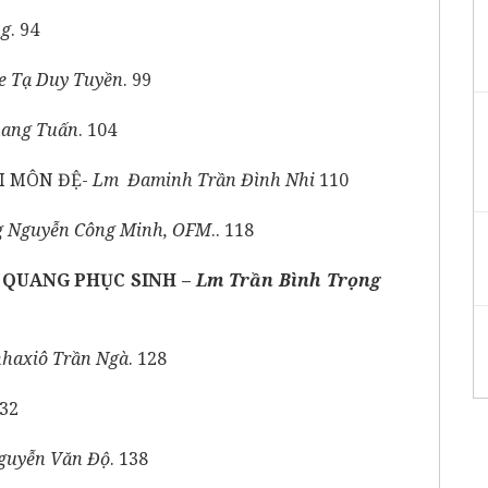
ng
. 94
e Tạ Duy Tuyền
. 99
uang Tuấn
. 104
I MÔN ĐỆ-
Lm Đaminh Trần Đình Nhi
110
 Nguyễn Công Minh, OFM
.. 118
 QUANG PHỤC SINH –
Lm Trần Bình Trọng
nhaxiô Trần Ngà
. 128
132
guyễn Văn Độ
. 138