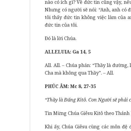
nào có ích gì? Về đức tin cũng vậy, nếu
Nhưng có người sẽ nói: “Anh, anh có đức
tôi thấy đức tin không việc làm của a
đức tin của tôi.
Ðó là lời Chúa.
ALLELUIA: Ga 14, 5
All. All. – Chúa phán: “Thầy là đường, 
Cha mà không qua Thầy”. – All.
PHÚC ÂM: Mc 8, 27-35
“Thầy là Ðấng Kitô. Con Người sẽ phải 
Tin Mừng Chúa Giêsu Kitô theo Thánh
Khi ấy, Chúa Giêsu cùng các môn đệ 