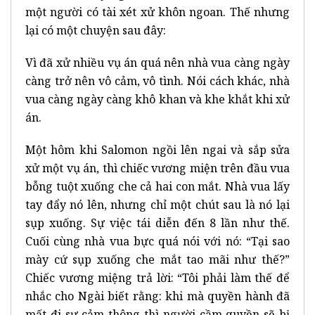
một người có tài xét xử khôn ngoan. Thế nhưng
lại có một chuyện sau đây:
Vì đã xử nhiều vụ án quá nên nhà vua càng ngày
càng trở nên vô cảm, vô tình. Nói cách khác, nhà
vua càng ngày càng khô khan và khe khắt khi xử
án.
Một hôm khi Salomon ngồi lên ngai và sắp sửa
xử một vụ án, thì chiếc vương miện trên đầu vua
bỗng tuột xuống che cả hai con mắt. Nhà vua lấy
tay đẩy nó lên, nhưng chỉ một chút sau là nó lại
sụp xuống. Sự việc tái diễn đến 8 lần như thế.
Cuối cùng nhà vua bực quá nói với nó: “Tại sao
mày cứ sụp xuống che mắt tao mãi như thế?”
Chiếc vương miệng trả lời: “Tôi phải làm thế để
nhắc cho Ngài biết rằng: khi mà quyền hành đã
mất đi sự cảm thông thì người cầm quyền sẽ bị