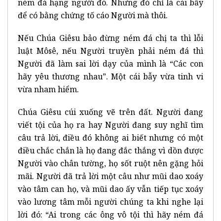
ném đá hạng người đó. Nhưng đó chỉ là cái bẫy
để có bằng chứng tố cáo Người mà thôi.
Nếu Chúa Giêsu bảo đừng ném đá chị ta thì lỗi
luật Môsê, nếu Người truyền phải ném đá thì
Người đã làm sai lời dạy của mình là “Các con
hãy yêu thương nhau”. Một cái bẫy vừa tinh vi
vừa nham hiểm.
Chúa Giêsu cúi xuống vẽ trên đất. Người đang
viết tội của họ ra hay Người đang suy nghĩ tìm
câu trả lời, điều đó không ai biết nhưng có một
điều chắc chắn là họ đang đắc thắng vì dồn được
Người vào chân tường, họ sốt ruột nên gặng hỏi
mãi. Người đã trả lời một câu như mũi dao xoáy
vào tâm can họ, và mũi dao ấy vẫn tiếp tục xoáy
vào lương tâm mỗi người chúng ta khi nghe lại
lời đó: “Ai trong các ông vô tội thì hãy ném đá