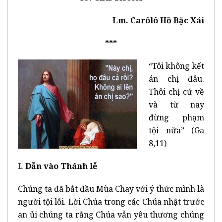
Lm. Carôlô Hồ Bặc Xái
***
“Tôi không kết
án chị đâu.
Thôi chị cứ về
và từ nay
đừng phạm
tội nữa” (Ga
8,11)
I.
Dẫn vào Thánh lễ
Chúng ta đã bắt đầu Mùa Chay với ý thức mình là
người tội lỗi. Lời Chúa trong các Chúa nhật trước
an ủi chúng ta rằng Chúa vẫn yêu thương chúng