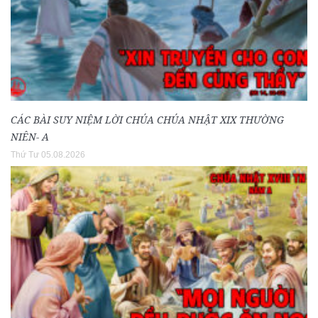
CÁC BÀI SUY NIỆM LỜI CHÚA CHÚA NHẬT XIX THƯỜNG
NIÊN- A
Thứ Tư 05.08.2026