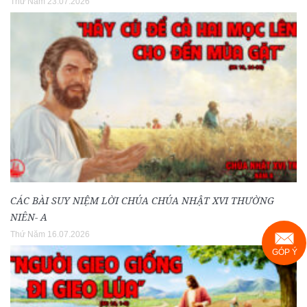
Thứ Năm 23.07.2026
CÁC BÀI SUY NIỆM LỜI CHÚA CHÚA NHẬT XVI THƯỜNG
NIÊN- A
Thứ Năm 16.07.2026
GÓP Ý