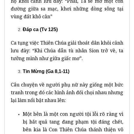
họ khỏi cảnh lưu đày: “Phải, Ta sẽ mở một con
đường giữa sa mạc, khơi những dòng sông tại
vùng đất khô cằn”
Đáp ca (Tv 125)
Ca tụng việc Thiên Chúa giải thoát dân khỏi cảnh
lưu đày: “Khi Chúa dẫn tù nhân Sion trở về, ta
tưởng mình như giữa giấc mơ”.
Tin Mừng (Ga 8,1-11)
Câu chuyện về người phụ nữ này giống một bức
tranh trong đó các hình ảnh đối chọi nhau nhưng
lại làm nổi bật nhau lên:
Một bên là một con người tội lỗi rõ ràng vì
bị bắt quả tang đang phạm tội đáng chết,
bên kia là Con Thiên Chúa thánh thiện vô