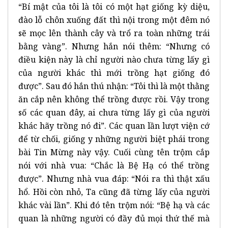
“Bí mật của tôi là tôi có một hạt giống kỳ diệu,
đào lỗ chôn xuống đất thì nội trong một đêm nó
sẽ mọc lên thành cây và trổ ra toàn những trái
bằng vàng”. Nhưng hắn nói thêm: “Nhưng có
điều kiện này là chỉ người nào chưa từng lấy gì
của người khác thì mới trồng hạt giống đó
được”. Sau đó hắn thú nhận: “Tôi thì là một thằng
ăn cắp nên không thể trồng được rồi. Vậy trong
số các quan đây, ai chưa từng lấy gì của người
khác hãy trồng nó đi”. Các quan lần lượt viện cớ
để từ chối, giống y những người biệt phái trong
bài Tin Mừng này vậy. Cuối cùng tên trộm cắp
nói với nhà vua: “Chắc là Bệ Hạ có thể trồng
được”. Nhưng nhà vua đáp: “Nói ra thì thật xấu
hổ. Hồi còn nhỏ, Ta cũng đã từng lấy của người
khác vài lần”. Khi đó tên trộm nói: “Bệ hạ và các
quan là những người có đầy đủ mọi thứ thế mà