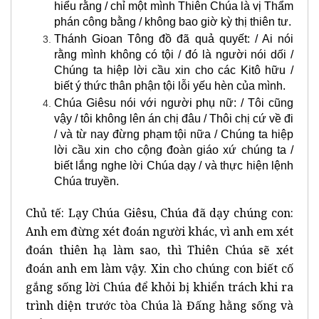
hiểu rằng / chỉ một mình Thiên Chúa là vị Thẩm
phán công bằng / không bao giờ kỳ thị thiên tư.
Thánh Gioan Tông đồ đã quả quyết: / Ai nói
rằng mình không có tội / đó là người nói dối /
Chúng ta hiệp lời cầu xin cho các Kitô hữu /
biết ý thức thân phận tội lỗi yếu hèn của mình.
Chúa Giêsu nói với người phụ nữ: / Tôi cũng
vậy / tôi không lên án chị đâu / Thôi chị cứ về đi
/ và từ nay đừng phạm tội nữa / Chúng ta hiệp
lời cầu xin cho cộng đoàn giáo xứ chúng ta /
biết lắng nghe lời Chúa dạy / và thực hiện lệnh
Chúa truyền.
Chủ tế: Lạy Chúa Giêsu, Chúa đã dạy chúng con:
Anh em đừng xét đoán người khác, vì anh em xét
đoán thiên hạ làm sao, thì Thiên Chúa sẽ xét
đoán anh em làm vậy. Xin cho chúng con biết cố
gắng sống lời Chúa để khỏi bị khiển trách khi ra
trình diện trước tòa Chúa là Đấng hằng sống và