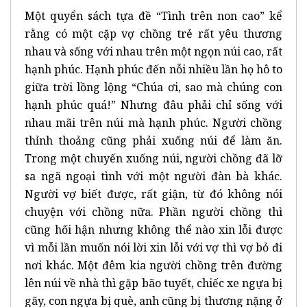
Một quyển sách tựa đề “Tình trên non cao” kể
rằng có một cặp vợ chồng trẻ rất yêu thương
nhau và sống với nhau trên một ngọn núi cao, rất
hạnh phúc. Hạnh phúc đến nỗi nhiều lần họ hô to
giữa trời lồng lộng “Chúa ơi, sao mà chúng con
hạnh phúc quá!” Nhưng đâu phải chỉ sống với
nhau mãi trên núi mà hạnh phúc. Người chồng
thỉnh thoảng cũng phải xuống núi để làm ăn.
Trong một chuyến xuống núi, người chồng đã lỡ
sa ngã ngoại tình với một người đàn bà khác.
Người vợ biết được, rất giận, từ đó không nói
chuyện với chồng nữa. Phần người chồng thì
cũng hối hận nhưng không thể nào xin lỗi được
vì mỗi lần muốn nói lời xin lỗi với vợ thì vợ bỏ đi
nơi khác. Một đêm kia người chồng trên đường
lên núi về nhà thì gặp bão tuyết, chiếc xe ngựa bị
gãy, con ngựa bị què, anh cũng bị thương nặng ở