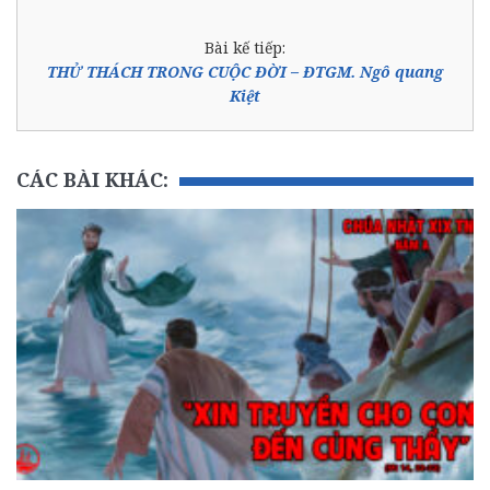
Bài kế tiếp:
THỬ THÁCH TRONG CUỘC ĐỜI – ĐTGM. Ngô quang
Kiệt
CÁC BÀI KHÁC: