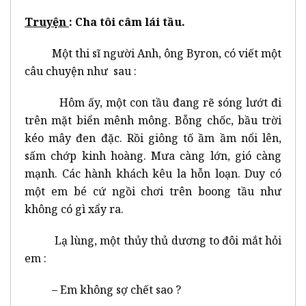
Truyện
: Cha tôi câm lái tầu.
Một thi sĩ người Anh, ông Byron, có viết một
câu chuyện như sau :
Hôm ấy, một con tầu đang rẽ sóng lướt đi
trên mặt biển mênh mông. Bỗng chốc, bầu trời
kéo mây đen đặc. Rồi giông tố ầm ầm nổi lên,
sấm chớp kinh hoàng. Mưa càng lớn, gió càng
mạnh. Các hành khách kêu la hỗn loạn. Duy có
một em bé cứ ngồi chơi trên boong tầu như
không có gì xẩy ra.
Lạ lùng, một thủy thủ dương to đôi mắt hỏi
em :
– Em không sợ chết sao ?