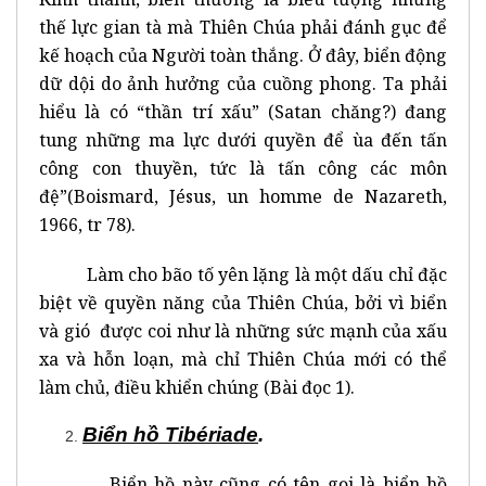
thế lực gian tà mà Thiên Chúa phải đánh gục để
kế hoạch của Người toàn thắng. Ở đây, biển động
dữ dội do ảnh hưởng của cuồng phong. Ta phải
hiểu là có “thần trí xấu” (Satan chăng?) đang
tung những ma lực dưới quyền để ùa đến tấn
công con thuyền, tức là tấn công các môn
đệ”(Boismard, Jésus, un homme de Nazareth,
1966, tr 78).
Làm cho bão tố yên lặng là một dấu chỉ đặc
biệt về quyền năng của Thiên Chúa, bởi vì biển
và gió được coi như là những sức mạnh của xấu
xa và hỗn loạn, mà chỉ Thiên Chúa mới có thể
làm chủ, điều khiển chúng (Bài đọc 1).
Biển hồ Tibériade
.
Biển hồ này cũng có tên gọi là biển hồ