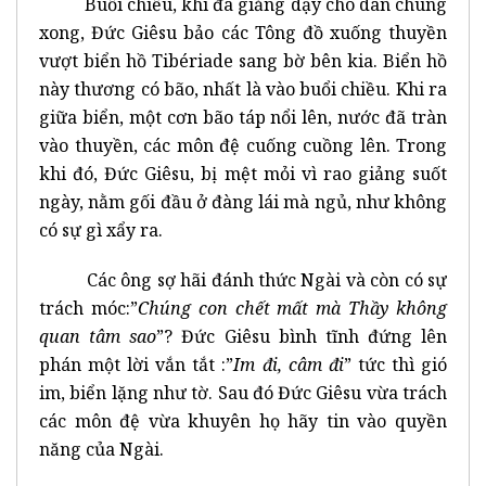
Buổi chiều, khi đã giảng dạy cho dân chúng
xong, Đức Giêsu bảo các Tông đồ xuống thuyền
vượt biển hồ Tibériade sang bờ bên kia. Biển hồ
này thương có bão, nhất là vào buổi chiều. Khi ra
giữa biển, một cơn bão táp nổi lên, nước đã tràn
vào thuyền, các môn đệ cuống cuồng lên. Trong
khi đó, Đức Giêsu, bị mệt mỏi vì rao giảng suốt
ngày, nằm gối đầu ở đàng lái mà ngủ, như không
có sự gì xẩy ra.
Các ông sợ hãi đánh thức Ngài và còn có sự
trách móc:”
Chúng con chết mất mà Thầy
không
quan tâm sao
”? Đức Giêsu bình tĩnh đứng lên
phán một lời vắn tắt :”
Im đi, câm đi
” tức thì gió
im, biển lặng như tờ. Sau đó Đức Giêsu vừa trách
các môn đệ vừa khuyên họ hãy tin vào quyền
năng của Ngài.