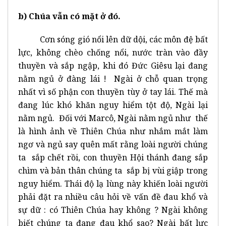
b) Chúa vẫn có mặt ở đó.
Cơn sóng gió nổi lên dữ dội, các môn đệ bất
lực, không chèo chống nổi, nước tràn vào đầy
thuyền và sắp ngập, khi đó Đức Giêsu lại đang
nằm ngủ ở đàng lái ! Ngài ở chỗ quan trọng
nhất vì số phận con thuyền tùy ở tay lái. Thế mà
đang lúc khó khăn nguy hiểm tột độ, Ngài lại
nằm ngủ. Đối với Marcô, Ngài nằm ngủ như thế
là hình ảnh về Thiên Chúa như nhắm mắt làm
ngơ và ngủ say quên mất rằng loài người chúng
ta sắp chết rồi, con thuyền Hội thánh đang sắp
chìm và bản thân chúng ta sắp bị vùi giập trong
nguy hiểm. Thái độ lạ lùng này khiến loài người
phải đặt ra nhiều câu hỏi về vấn đề đau khổ và
sự dữ : có Thiên Chúa hay không ? Ngài không
biết chúng ta đang đau khổ sao? Ngài bất lực