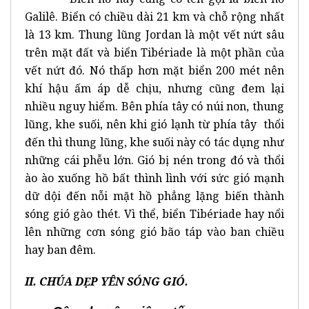
Galilê. Biển có chiều dài 21 km và chỗ rộng nhất
là 13 km. Thung lũng Jordan là một vết nứt sâu
trên mặt đất và biển Tibériade là một phần của
vết nứt đó. Nó thấp hơn mặt biển 200 mét nên
khí hậu ấm áp dễ chịu, nhưng cũng đem lại
nhiều nguy hiểm. Bên phía tây có núi non, thung
lũng, khe suối, nên khi gió lạnh từ phía tây thổi
đến thì thung lũng, khe suối này có tác dụng như
những cái phễu lớn. Gió bị nén trong đó và thổi
ào ào xuống hồ bất thình lình với sức gió mạnh
dữ dội đến nỗi mặt hồ phẳng lặng biến thành
sóng gió gào thét. Vì thể, biển Tibériade hay nổi
lên những cơn sóng gió bão táp vào ban chiều
hay ban đêm.
II. CHÚA DẸP YÊN SÓNG GIÓ.