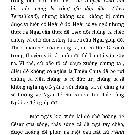
trong mọi nơi mọi lúc “
Con thuyền Giáo hội
lúc
nào cũng bị sóng gió dập dồn” (theo
Tertullianô
), nhưng không sao, không bị chìm
được vì luôn có Ngài ở đó, Ngài có vẻ ngủ nhưng
thực ra Ngài vẫn thức để theo dõi chúng ta chèo
chống và chờ đợi chúng ta kêu cầu Ngài giúp đỡ.
Theo nhận xét của chúng ta, dù có Đức Giêsu ở
trong thuyền với các môn đệ thì bão tố vẫn xẩy
ra. Vì thế, dù bão tố có chụp xuống chúng ta ,
điều đó không có nghĩa là Thiên Chúa đã bỏ rơi
chúng ta. Nếu chúng ta có đức tin, chúng ta sẽ
không nghi ngờ Ngài ở với chúng ta, và chúng ta
sẽ hướng về Ngài để cầu xin và tin chắc rằng
Ngài sẽ đến giúp đỡ.
Một ngày kia, viên lái đò chở hoàng đế
César qua sông, thấy sóng cả đã ngã tay chèo,
được hoàng đế phán ra một câu bất hủ
:”Anh