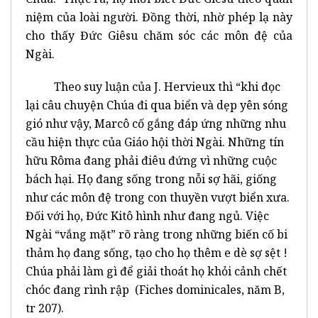
niệm của loài người. Đồng thời, nhờ phép lạ này
cho thấy Đức Giêsu chăm sóc các môn đệ của
Ngài.
Theo suy luận của J. Hervieux thì “khi đọc
lại câu chuyện Chúa đi qua biển và dẹp yên sóng
gió như vậy, Marcô cố gắng đáp ứng những nhu
cầu hiện thực của Giáo hội thời Ngài. Những tín
hữu Rôma đang phải điêu đứng vì những cuộc
bách hại. Họ đang sống trong nỗi sợ hãi, giống
như các môn đệ trong con thuyền vượt biển xưa.
Đối với họ, Đức Kitô hình như đang ngủ. Việc
Ngài “vắng mặt” rõ ràng trong những biến cố bi
thảm họ đang sống, tạo cho họ thêm e dè sợ sệt !
Chúa phải làm gì để giải thoát họ khỏi cảnh chết
chóc đang rình rập (Fiches dominicales, năm B,
tr 207).