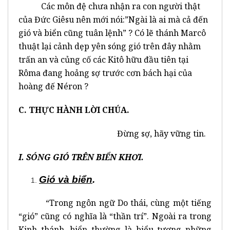
Các môn đệ chưa nhận ra con người thật
của Đức Giêsu nên mới nói:”Ngài là ai mà cả đến
gió và biển cũng tuân lệnh” ? Có lẽ thánh Marcô
thuật lại cảnh dẹp yên sóng gió trên đây nhằm
trấn an và củng cố các Kitô hữu đầu tiên tại
Rôma đang hoảng sợ trước cơn bách hại của
hoàng đế Néron ?
C. THỰC HÀNH LỜI CHÚA.
Đừng sợ, hãy vững tin.
I. SÓNG GIÓ TRÊN BIỂN KHƠI.
Gió và biển
.
“Trong ngôn ngữ Do thái, cùng một tiếng
“gió” cũng có nghĩa là “thần trí”. Ngoài ra trong
Kinh thánh, biển thường là biểu tượng những