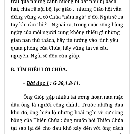
trải qua những cảnh huống bi đát như bị bách
hại, chia rẽ nội bộ, lạc giáo… nhưng Giáo hội vẫn
đứng vững vì có Chúa “nằm ngủ” ở đó, Ngài sẽ ra
tay khi cần thiết. Ngoài ra, trong cuộc sống hằng
ngày của mỗi người cũng không thiếu gì những
gian nan thử thách, hãy tin tưởng vào tình yêu
quan phòng của Chúa, hãy vững tin và cầu
nguyện, Ngài sẽ đến cứu giúp.
B. TÌM HIỂU LỜI CHÚA.
+
Bài đọc 1
: G
38,1.8-11.
Ông Gióp gặp nhiều tai ương hoạn nạn mặc
dầu ông là người công chính. Trước những đau
khổ đó, ông biểu lộ những hoài nghi về sự công
bằng của Thiên Chúa : ông muốn hỏi Thiên Chúa
tại sao lại để cho đau khổ xẩy đến với ông cách