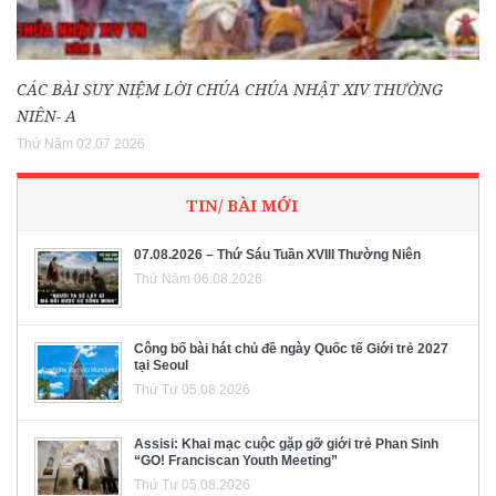
CÁC BÀI SUY NIỆM LỜI CHÚA CHÚA NHẬT XIV THƯỜNG
NIÊN- A
Thứ Năm 02.07.2026
TIN/ BÀI MỚI
07.08.2026 – Thứ Sáu Tuần XVIII Thường Niên
Thứ Năm 06.08.2026
Công bố bài hát chủ đề ngày Quốc tế Giới trẻ 2027
tại Seoul
Thứ Tư 05.08.2026
Assisi: Khai mạc cuộc gặp gỡ giới trẻ Phan Sinh
“GO! Franciscan Youth Meeting”
Thứ Tư 05.08.2026