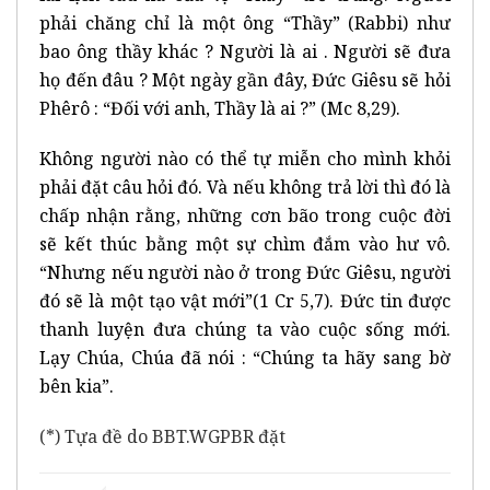
phải chăng chỉ là một ông “Thầy” (Rabbi) như
bao ông thầy khác ? Người là ai . Người sẽ đưa
họ đến đâu ? Một ngày gần đây, Đức Giêsu sẽ hỏi
Phêrô : “Đối với anh, Thầy là ai ?” (Mc 8,29).
Không người nào có thể tự miễn cho mình khỏi
phải đặt câu hỏi đó. Và nếu không trả lời thì đó là
chấp nhận rằng, những cơn bão trong cuộc đời
sẽ kết thúc bằng một sự chìm đắm vào hư vô.
“Nhưng nếu người nào ở trong Đức Giêsu, người
đó sẽ là một tạo vật mới”(1 Cr 5,7). Đức tin được
thanh luyện đưa chúng ta vào cuộc sống mới.
Lạy Chúa, Chúa đã nói : “Chúng ta hãy sang bờ
bên kia”.
(*) Tựa đề do BBT.WGPBR đặt