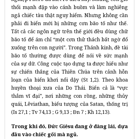
thổi mạnh đập vào cánh buồm và làm nghiêng
ngả chiếc tàu thật nguy hiểm. Nhưng không cần
phải đi biển mới bị những cơn bão tố như thế.
Tất cả các ngôn ngữ trên thế giới đều dùng chữ
bão tố để ám chỉ “một cơn thử thách bất ngờ đổ
xuống trên con người”. Trong Thánh kinh, đề tài
bão tố thường được dùng để nói về sức mạnh
của sự dữ. Công cuộc tạo dựng ta được hiểu như
sự chiến thắng của Thiên Chúa trên cảnh hỗn
loạn của biển khơi nổi dậy (St 1,2). Theo khoa
huyền thoại xưa của Do Thái. Biển cả là “vực
thẳm vĩ đại”, nơi những con rồng, những thủy
quái, Lêviathan, biểu tượng của Satan, thống trị
(Is 27,1 ; Tv 74,13 ; G 9,13 ; Đn 7 ; Kh 12,13).
Trong khi đó, Đức Giêsu đang ở đàng lái, dựa
đầu vào chiếc gối mà ngủ.