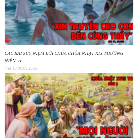
CÁC BÀI SUY NIỆM LỜI CHÚA CHÚA NHẬT XIX THƯỜNG
NIÊN- A
Thứ Tư 05.08.2026