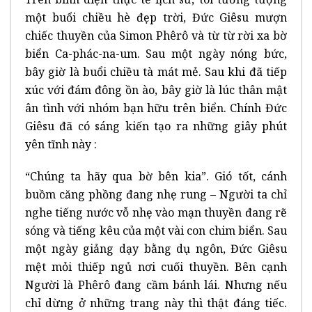
một buổi chiều hè đẹp trời, Đức Giêsu mượn
chiếc thuyền của Simon Phêrô và từ từ rời xa bờ
biển Ca-phác-na-um. Sau một ngày nóng bức,
bây giờ là buổi chiều tà mát mẻ. Sau khi đã tiếp
xúc với đám đông ồn ào, bây giờ là lúc thân mật
ân tình với nhóm bạn hữu trên biển. Chính Đức
Giêsu đã có sáng kiến tạo ra những giây phút
yên tĩnh này :
“Chúng ta hãy qua bờ bên kia”. Gió tốt, cánh
buồm căng phồng đang nhẹ rung – Người ta chỉ
nghe tiếng nước vỗ nhẹ vào mạn thuyền đang rẽ
sóng và tiếng kêu của một vài con chim biển. Sau
một ngày giảng dạy bằng dụ ngôn, Đức Giêsu
mệt mỏi thiếp ngủ nơi cuối thuyền. Bên cạnh
Người là Phêrô đang cầm bánh lái. Nhưng nếu
chỉ dừng ở những trang này thì thật đáng tiếc.