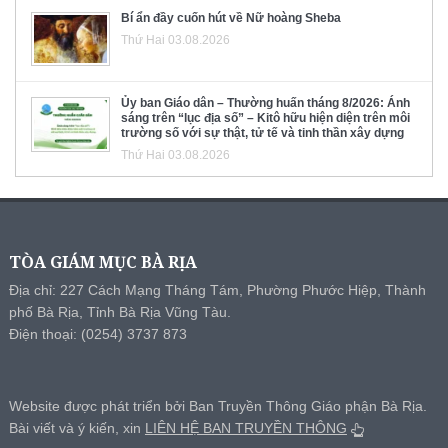
Bí ẩn đầy cuốn hút về Nữ hoàng Sheba
Thứ Hai 03.08.2026
Ủy ban Giáo dân – Thường huấn tháng 8/2026: Ánh
sáng trên “lục địa số” – Kitô hữu hiện diện trên môi
trường số với sự thật, tử tế và tinh thần xây dựng
Thứ Hai 03.08.2026
TÒA GIÁM MỤC BÀ RỊA
Địa chỉ: 227 Cách Mạng Tháng Tám, Phường Phước Hiệp, Thành
phố Bà Rịa, Tỉnh Bà Rịa Vũng Tàu.
Điện thoại: (0254) 3737 873
Website được phát triển bởi Ban Truyền Thông Giáo phận Bà Rịa.
Bài viết và ý kiến, xin
LIÊN HỆ BAN TRUYỀN THÔNG