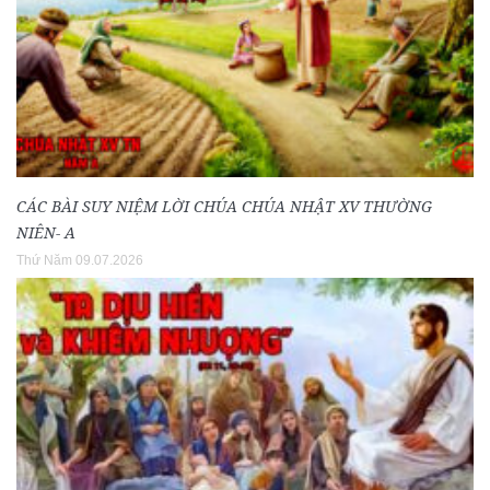
CÁC BÀI SUY NIỆM LỜI CHÚA CHÚA NHẬT XV THƯỜNG
NIÊN- A
Thứ Năm 09.07.2026