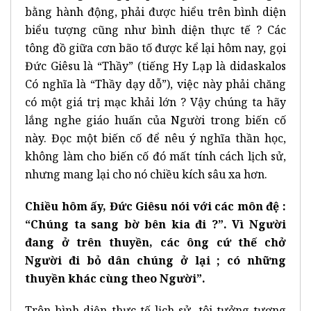
bằng hành động, phải được hiểu trên bình diện
biểu tượng cũng như bình diện thực tế ? Các
tông đồ giữa cơn bão tố được kể lại hôm nay, gọi
Đức Giêsu là “Thầy” (tiếng Hy Lạp là didaskalos
Có nghĩa là “Thầy dạy dỗ”), việc này phải chăng
có một giá trị mạc khải lớn ? Vậy chúng ta hãy
lắng nghe giáo huấn của Người trong biến cố
này. Đọc một biến cố để nêu ý nghĩa thần học,
không làm cho biến cố đó mất tính cách lịch sử,
nhưng mang lại cho nó chiều kích sâu xa hơn.
Chiều hôm ấy, Đức Giêsu nói với các môn đệ :
“Chúng ta sang bờ bên kia đi ?”. Vì Người
đang ở trên thuyền, các ông cứ thế chở
Người đi bỏ dân chúng ở lại ; có những
thuyền khác cùng theo Người”.
Trên bình diện thực tế lịch sử, tôi tưởng tượng