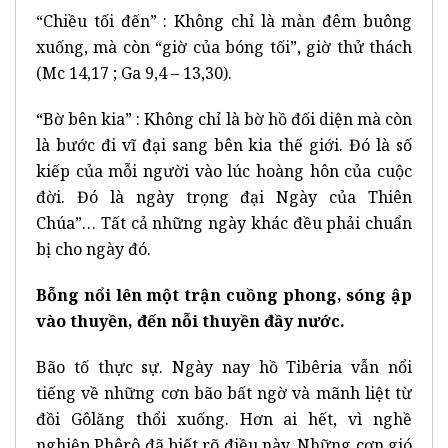
“Chiều tối đến” : Không chỉ là màn đêm buông
xuống, mà còn “giờ của bóng tối”, giờ thử thách
(Mc 14,17 ; Ga 9,4 – 13,30).
“Bờ bên kia” : Không chỉ là bờ hồ đối diện mà còn
là bước đi vĩ đại sang bên kia thế giới. Đó là số
kiếp của mỗi người vào lúc hoàng hôn của cuộc
đời. Đó là ngày trọng đại Ngày của Thiên
Chúa”… Tất cả những ngày khác đều phải chuẩn
bị cho ngày đó.
Bỗng nổi lên một trận cuồng phong, sóng ập
vào thuyền, đến nỗi thuyền đầy nước.
Bão tố thực sự. Ngày nay hồ Tibêria vẫn nổi
tiếng về những cơn bão bất ngờ và mãnh liệt từ
đồi Gôlăng thổi xuống. Hơn ai hết, vì nghề
nghiệp Phêrô đã biết rõ điều này. Những cơn gió