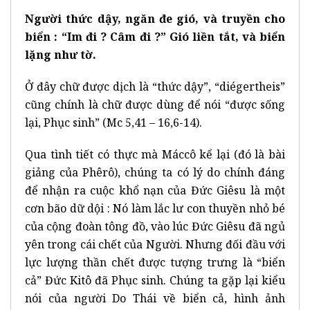
Người thức dậy, ngăn đe gió, và truyền cho
biển : “Im đi ? Câm đi ?” Gió liền tắt, và biển
lặng như tờ.
Ở đây chữ được dịch là “thức dậy”, “diégertheis”
cũng chính là chữ được dùng để nói “được sống
lại, Phục sinh” (Mc 5,41 – 16,6-14).
Qua tình tiết có thực mà Máccô kể lại (đó là bài
giảng của Phêrô), chúng ta có lý do chính đáng
để nhận ra cuộc khổ nạn của Đức Giêsu là một
cơn bão dữ dội : Nó làm lắc lư con thuyền nhỏ bé
của cộng đoàn tông đồ, vào lúc Đức Giêsu đã ngủ
yên trong cái chết của Người. Nhưng đối đầu với
lực lượng thần chết được tượng trưng là “biển
cả” Đức Kitô đã Phục sinh. Chúng ta gặp lại kiểu
nói của người Do Thái về biển cả, hình ảnh