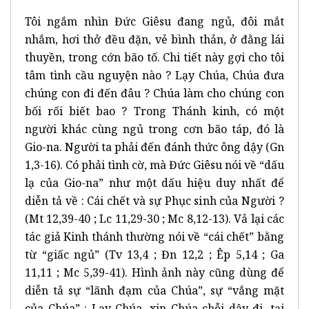
Tôi ngắm nhìn Đức Giêsu đang ngủ, đôi mắt
nhắm, hơi thở đều đặn, vẻ bình thản, ở đằng lái
thuyền, trong cớn bão tố. Chi tiết này gợi cho tôi
tâm tình cầu nguyện nào ? Lạy Chúa, Chúa đưa
chúng con đi đến đâu ? Chúa làm cho chúng con
bối rối biết bao ? Trong Thánh kinh, có một
người khác cùng ngủ trong cơn bão táp, đó là
Gio-na. Người ta phải đến đánh thức ông dậy (Gn
1,3-16). Có phải tình cờ, mà Đức Giêsu nói về “dấu
lạ của Gio-na” như một dấu hiệu duy nhất để
diễn tả về : Cái chết và sự Phục sinh của Người ?
(Mt 12,39-40 ; Lc 11,29-30 ; Mc 8,12-13). Vả lại các
tác giả Kinh thánh thường nói về “cái chết” bằng
từ “giấc ngủ” (Tv 13,4 ; Đn 12,2 ; Êp 5,14 ; Ga
11,11 ; Mc 5,39-41). Hình ảnh này cũng dùng để
diễn tả sự “lãnh đạm của Chúa”, sự “vắng mặt
của Chúa” : Lạy Chúa, xin Chúa chỗi dậy đi, tại