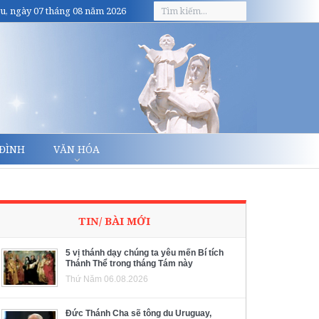
u, ngày 07 tháng 08 năm 2026
 ĐÌNH
VĂN HÓA
TIN/ BÀI MỚI
5 vị thánh dạy chúng ta yêu mến Bí tích
Thánh Thể trong tháng Tám này
Thứ Năm 06.08.2026
Đức Thánh Cha sẽ tông du Uruguay,