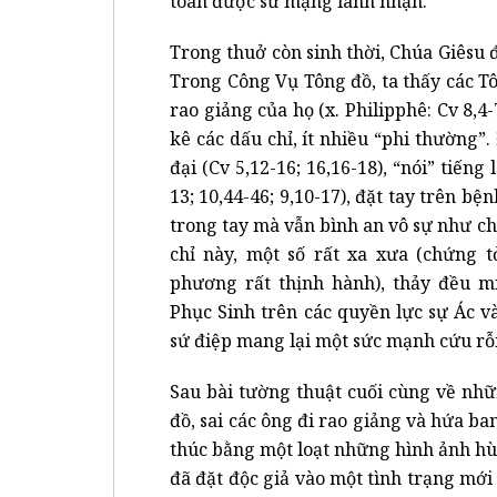
toàn được sứ mạng lãnh nhận.
Trong thuở còn sinh thời, Chúa Giêsu 
Trong Công Vụ Tông đồ, ta thấy các T
rao giảng của họ (x. Philipphê: Cv 8,4-7
kê các dấu chỉ, ít nhiều “phi thường”
đại (Cv 5,12-16; 16,16-18), “nói” tiếng
13; 10,44-46; 9,10-17), đặt tay trên bệ
trong tay mà vẫn bình an vô sự như ch
chỉ này, một số rất xa xưa (chứng 
phương rất thịnh hành), thảy đều m
Phục Sinh trên các quyền lực sự Ác v
sứ điệp mang lại một sức mạnh cứu rỗi
Sau bài tường thuật cuối cùng về nh
đồ, sai các ông đi rao giảng và hứa ba
thúc bằng một loạt những hình ảnh hùn
đã đặt độc giả vào một tình trạng mớ