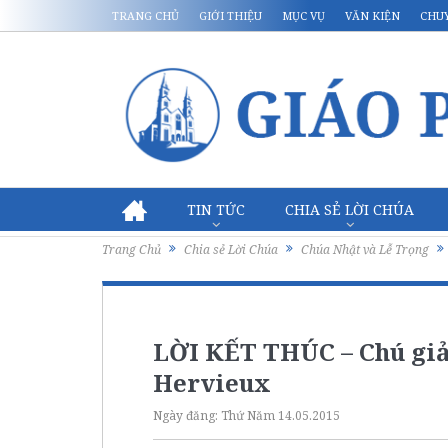
TRANG CHỦ
GIỚI THIỆU
MỤC VỤ
VĂN KIỆN
CHU
TIN TỨC
CHIA SẺ LỜI CHÚA
Trang Chủ
Chia sẻ Lời Chúa
Chúa Nhật và Lễ Trọng
LỜI KẾT THÚC – Chú giả
Hervieux
Ngày đăng:
Thứ Năm 14.05.2015