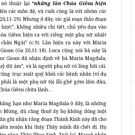
nó thuật lại
“những lần Chúa Giêsu hiện
 đến các môn đệ, và cuối cùng là với nhóm các
 20,11-29). Nhưng ở đây, tác giả soạn thảo đoạn
lược”, không nhiều chi tiết, chủ yếu dựa vào
húa Giêsu hiện ra với riêng một phụ nữ nhiệt
hân Ngài” (c.9). Lần hiện ra này với Maria
Gioan (Ga 20,11-18). Luca cũng nói bà này là
hư Gioan đã nhận định về bà Maria Magđala,
quỷ dữ ám”, và là người phụ nữ có lòng hối cải.
cũng trục xuất quỷ khỏi các bệnh nhân (ví dụ
 phải là một phụ nữ tội lỗi ghê gớm lắm đâu,
Chúa Giêsu chữa lành…
chẳng hạn như Maria Magđala ở đây, là những
Tin Mừng, dù rằng thuở ấy họ không đóng một
a cần ghi nhận rằng đoạn Thánh Kinh này đã cho
iền muộn khi thấy Thầy mình đã chết đi. Họ
tin rằng Thầy Phục Sinh. Trái lại, Maccô nhấn