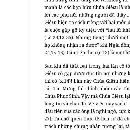
mạnh là các bạn hữu Chúa Giêsu là nh
lời các phụ nữ, những người đã thấy r
Giêsu hiện ra cách riêng với hai môn 
là cuộc gặp gỡ kỳ diệu với “hai lữ 
(Lc 24,13-35). Những tiếng “dưới một
họ không nhận ra được” khi Ngài đồn
24,15-16). Câu tiếp theo (c.13) là một l
Sau khi đã thất bại trong hai lần cố 
Giêsu có gặp được đức tin nơi những 
thì có (x.14)! Lần này Chúa Giêsu hi
các Tin Mừng thì chính nhóm các Tôn
Chúa Phục Sinh. Vậy mà Chúa Giêsu lại
lòng tin và chai đá. Về việc này sách
đầu tiên của các ông là nghi ngờ, cực k
27). Ta chớ quên thực tế lịch sử đã 
trách những chứng nhân tương lai, t