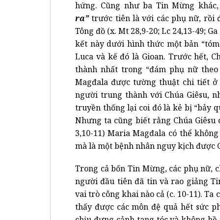
hứng. Cũng như ba Tin Mừng khác, 
ra”
trước tiên là với các phụ nữ, rồi
Tông đồ (x. Mt 28,9-20; Lc 24,13-49; Ga
kết này dưới hình thức một bản “tóm 
Luca và kế đó là Gioan. Trước hết, C
thành nhất trong “đám phụ nữ theo c
Magđala được tường thuật chi tiết ở 
người trung thành với Chúa Giêsu, n
truyền thống lại coi đó là kẻ bị “bảy 
Nhưng ta cũng biết rằng Chúa Giêsu 
3,10-11) Maria Magđala có thể không
mà là một bệnh nhân nguy kịch được 
Trong cả bốn Tin Mừng, các phụ nữ, 
người đầu tiên đã tin và rao giảng 
vai trò công khai nào cả (c. 10-11). T
thấy được các môn đệ quả hết sức ph
chịu đựng cảnh tang tóc và không hề 