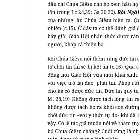
dấu chỉ Chúa Giêsu cho họ xem hầu họ 
tổn trong Lc 24,39; Ga 20,20).
Rồi Ngài
của những lần Chúa Giêsu hiện ra. Q
nhiên (c.15). Ở đây ta có thể đánh giá
bấy giờ. Giáo Hội nhận thức được rằ
người, khắp cả thiên hạ.
Rồi Chúa Giêsu nói thêm rằng đức tin c
từ chối tin thì sẽ bị kết án (c.16). Qu
động nơi Giáo Hội vừa mới khai sinh
với việc trở lại đạo: phải tin. Phép 
cho kẻ có được đức tin. Đức tin quy tụ
Mt 28,19). Không được tách lòng tin r
không được tách họ ra khỏi con đườn
chối đức tin –với ý thức tự do- khi đã
vậy. Có lẽ tác giả muốn nói về thảm tr
bỏ Chúa Giêsu chăng? Cuối cùng là n