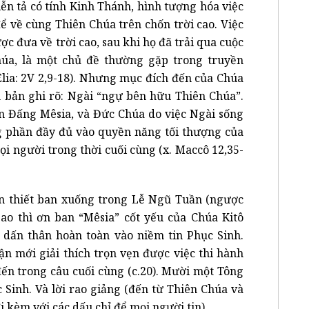
diễn tả có tính Kinh Thánh, hình tượng hóa việc
để về cùng Thiên Chúa trên chốn trời cao. Việc
c đưa về trời cao, sau khi họ đã trải qua cuộc
húa, là một chủ đề thường gặp trong truyền
 Êlia: 2V 2,9-18). Nhưng mục đích đến của Chúa
ăn bản ghi rõ: Ngài “ngự bên hữu Thiên Chúa”.
ên Đấng Mêsia, và Đức Chúa do việc Ngài sống
ng phần đầy đủ vào quyền năng tối thượng của
i người trong thời cuối cùng (x. Maccô 12,35-
ần thiết ban xuống trong Lễ Ngũ Tuần (ngược
sao thì ơn ban “Mêsia” cốt yếu của Chúa Kitô
dấn thân hoàn toàn vào niềm tin Phục Sinh.
n mới giải thích trọn vẹn được việc thi hành
ến trong câu cuối cùng (c.20). Mười một Tông
Sinh. Và lời rao giảng (đến từ Thiên Chúa và
 kèm với các dấu chỉ để mọi người tin).