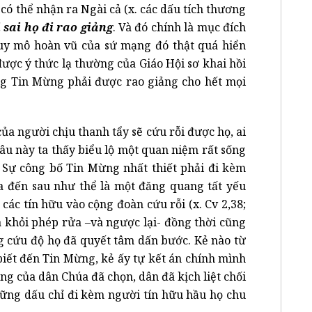
có thể nhận ra Ngài cả (x. các dấu tích thương
 sai họ đi rao giảng
. Và đó chính là mục đích
uy mô hoàn vũ của sứ mạng đó thật quá hiển
 được ý thức lạ thường của Giáo Hội sơ khai hồi
ng Tin Mừng phải được rao giảng cho hết mọi
ủa người chịu thanh tẩy sẽ cứu rỗi được họ, ai
a câu này ta thấy biểu lộ một quan niệm rất sống
. Sự công bố Tin Mừng nhất thiết phải đi kèm
rửa đến sau như thể là một đăng quang tất yếu
 các tín hữu vào cộng đoàn cứu rỗi (x. Cv 2,38;
a khỏi phép rửa –và ngược lại- đồng thời cũng
g cứu độ họ đã quyết tâm dấn bước. Kẻ nào từ
 biết đến Tin Mừng, kẻ ấy tự kết án chính mình
ạng của dân Chúa đã chọn, dân đã kịch liệt chối
hững dấu chỉ đi kèm người tín hữu hầu họ chu