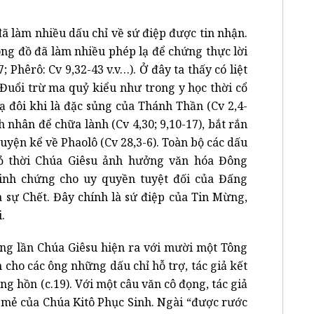
đã làm nhiều dấu chỉ về sứ điệp được tin nhận.
ông đồ đã làm nhiều phép lạ để chứng thực lời
; Phêrô: Cv 9,32-43 v.v…). Ở đây ta thấy có liệt
. Đuổi trừ ma quỷ kiểu như trong y học thời cổ
 lạ đôi khi là đặc sủng của Thánh Thần (Cv 2,4-
nh nhân để chữa lành (Cv 4,30; 9,10-17), bắt rắn
uyện kể về Phaolô (Cv 28,3-6). Toàn bộ các dấu
tỏ thời Chúa Giêsu ảnh hưởng văn hóa Đông
inh chứng cho uy quyền tuyệt đối của Đấng
à sự Chết. Đây chính là sứ điệp của Tin Mừng,
.
ững lần Chúa Giêsu hiện ra với mười một Tông
n cho các ông những dấu chỉ hỗ trợ, tác giả kết
g hồn (c.19). Với một câu văn cô đọng, tác giả
i mẻ của Chúa Kitô Phục Sinh. Ngài “được rước