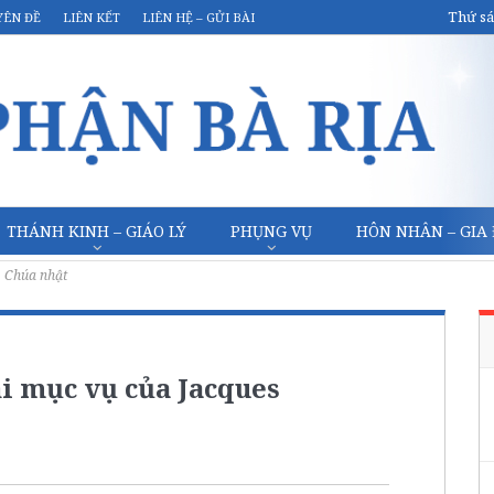
Thứ sá
YÊN ĐỀ
LIÊN KẾT
LIÊN HỆ – GỬI BÀI
THÁNH KINH – GIÁO LÝ
PHỤNG VỤ
HÔN NHÂN – GIA
Chúa nhật
i mục vụ của Jacques