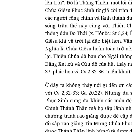
lên trời”. Đó là Thăng Thiên, một lối 
Chúa Giêsu Phục Sinh từ giã cõi trần 
các người công chính và lành thánh đượ
sống trần thế này cùng với Thiên C
thống dân Do Thái (x. Hônôc: St 5,24;
Giêsu khi về trời lại đặc biệt hơn. V
Nghĩa là Chúa Giêsu hoàn toàn trở n
lại. Thiên Chúa đã ban cho Ngài thô
Đấng Xét xử và Cứu độ của hết thảy mọ
37: phác họa và Cv 2,32-36: triển khai).
Ở đây ta không thấy nói gì đến ơn c
với Cv 2,32-33; Ga 20,22). Nhưng dù 
Phục Sinh cũng đã khiến các môn đệ 
Chính Thánh Thần mà họ sắp lãnh nhậ
chương trình rao giảng được đề cập đ
đồ sắp rao giảng Tin Mừng Chúa Phục 
được Thánh Thần linh hứng) sẽ được đi