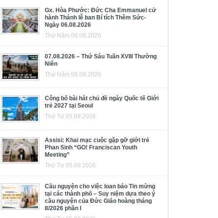
Gx. Hòa Phước: Đức Cha Emmanuel cử
hành Thánh lễ ban Bí tích Thêm Sức-
Ngày 06.08.2026
Thứ Năm 06.08.2026
07.08.2026 – Thứ Sáu Tuần XVIII Thường
Niên
Thứ Năm 06.08.2026
Công bố bài hát chủ đề ngày Quốc tế Giới
trẻ 2027 tại Seoul
Thứ Tư 05.08.2026
Assisi: Khai mạc cuộc gặp gỡ giới trẻ
Phan Sinh “GO! Franciscan Youth
Meeting”
Thứ Tư 05.08.2026
Cầu nguyện cho việc loan báo Tin mừng
tại các thành phố – Suy niệm dựa theo ý
cầu nguyện của Đức Giáo hoàng tháng
8/2026 phần I