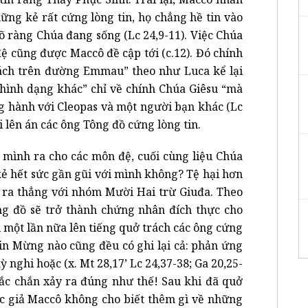
ững kẻ rất cứng lòng tin, họ chẳng hề tin vào
õ ràng Chúa đang sống (Lc 24,9-11). Việc Chúa
đệ cũng được Maccô đề cập tới (c.12). Đó chính
khách trên đường Emmau” theo như Luca kể lại
 hình dạng khác” chỉ về chính Chúa Giêsu “mà
g hành với Cleopas và một người bạn khác (Lc
ời lên án các ông Tông đồ cứng lòng tin.
tỏ mình ra cho các môn đệ, cuối cùng liệu Chúa
kẻ hết sức gần gũi với mình không? Tệ hại hơn
ện ra thẳng với nhóm Mười Hai trừ Giuđa. Theo
g đồ sẽ trở thành chứng nhân đích thực cho
 một lần nữa lên tiếng quở trách các ông cứng
 Tin Mừng nào cũng đều có ghi lại cả: phản ứng
ỳ nghi hoặc (x. Mt 28,17’ Lc 24,37-38; Ga 20,25-
chắc chắn xảy ra đúng như thế! Sau khi đã quở
ác giả Maccô không cho biết thêm gì về những