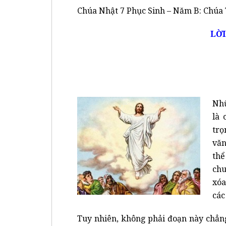
Chúa Nhật 7 Phục Sinh – Năm B: Chúa
LỜI
Nhữ
là 
trọ
văn
thể
chu
xóa
các
Tuy nhiên, không phải đoạn này chẳng 