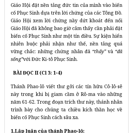
Giáo Hội đặt nền tảng đức tin của mình vào biến
cố Phục Sinh dựa trên lời chứng của các Tông Đồ.
Giáo Hội xem lời chứng nầy dứt khoát đến nổi
Giáo Hội đã không bao giờ cảm thấy cần phải đặt
biến cố Phục Sinh như một tín điều. Sự kiện hiển
nhiên buộc phải nhận như thế, nền tảng quá
vững chắc: những chứng nhân đã
“thấy”
và
“đã
sống”
với Đức Ki-tô Phục Sinh.
BÀI ĐỌC II (Cl 3: 1-4)
Thánh Phao-lô viết thư gởi các tín hữu Cô-lô-sê
này trong khi bị giam cầm ở Rô-ma vào những
năm 61-62. Trong đoạn trích thư này, thánh nhân
trình bày cho chúng ta chiều kích thần học về
biến cố Phục Sinh cách sâu xa.
1.Lập luận của thánh Phao-lô: