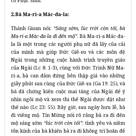
cố Phục Sinh.
2.Bà Ma-ri-a Mác-đa-la:
Thánh Gioan nói:
“Sáng sớm, lúc trời còn tối, bà
Ma-ri-a Mác-đa-la đi đến mộ”
. Bà Ma-ri-a Mác-đa-
la là một trong các người phụ nữ đã lấy của cải
của mình mà giúp Đức Giê-su và các môn đệ
Ngài trong những cuộc hành trình truyền giáo
của Ngài (Lc 8: 1-3), cùng với Đức Trinh Nữ Ma-
ri-a, bà can đảm đứng bên thập giá vào những
giây phút sau cùng của Đức Giê-su (Ga 19: 25), và
bà đã chứng kiến cuộc mai táng của Ngài đế ý
nhìn ngôi mộ và xem thi thể Ngài được đặt như
thế nào (Lc 23: 55). Bây giờ, sau ngày hưu lễ, bà
đi viếng mộ. Tin Mừng nói rõ rằng bà ra đi đến
mộ sáng sớm
“lúc trời còn tối”
: tình yêu và niềm
tôn kính của bà khiến bà ra đi không trì hoãn để