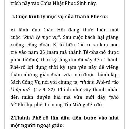
trích nầy vào Chúa Nhật Phục Sinh nầy.
1.Cuộc kinh lý mục vụ của thánh Phê-rô:
Vị lãnh đạo Giáo Hội đang thực hiện một
cuộc
“kinh lý mục vụ”
. Sau cuộc bách hại giáng
xuống cộng đoàn Ki-tô hữu Giê-ru-sa-lem non
trẻ vào năm 36 (năm mà thánh Tê-pha-nô được
phúc tử đạo), thời kỳ lắng dịu đã xảy đến. Thánh
Phê-rô lợi dụng thời kỳ tạm yên nầy để viếng
thăm những giáo đoàn vừa mới được thành lập.
Sách Công Vụ nói với chúng ta,
“thánh Phê-rô rảo
khắp nơi”
(Cv 9: 32). Chính như vậy thánh nhân
đến miền duyên hải mà vừa mới đây
“phó
tế”
Phi-líp-phê đã mang Tin Mừng đến đó.
2.Thánh Phê-rô lần đầu tiên bước vào nhà
một người ngoại giáo: