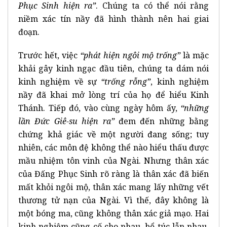
Phục Sinh hiện ra”
. Chúng ta có thể nói rằng
niềm xác tín nầy đã hình thành nên hai giai
đoạn.
Trước hết, việc
“phát hiện ngôi mộ trống”
là mặc
khải gây kinh ngạc đầu tiên, chúng ta dám nói
kinh nghiệm về sự
“trống rỗng”
, kinh nghiệm
nầy đã khai mở lòng trí của họ để hiểu Kinh
Thánh. Tiếp đó, vào cùng ngày hôm ấy,
“những
lần Đức Giê-su hiện ra”
đem đến những bằng
chứng khả giác về một người đang sống; tuy
nhiên, các môn đệ không thể nào hiểu thấu được
mầu nhiệm tôn vinh của Ngài. Nhưng thân xác
của Đấng Phục Sinh rõ ràng là thân xác đã biến
mất khỏi ngôi mộ, thân xác mang lấy những vết
thương tử nạn của Ngài. Vì thế, đây không là
một bóng ma, cũng không thân xác giả mạo. Hai
kinh nghiệm cũng cố cho nhau, bổ túc lẫn nhau.