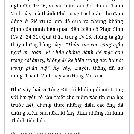
nghĩ đến Tv 16, vì, vài tuần sau đó, chính Thánh
Vịnh nầy mà thánh Phê-rô sẽ trích dẫn cho đám
đông ở Giê-ru-sa-lem để đưa ra những khẳng
định của mình liên quan đến biến cố Phục Sinh
(Cv 2 : 24-31). Quả thật, trong Tv 16, chúng ta gặp
thấy những hàng nầy :
“Thân xác con cũng nghĩ
ngơi an toàn.
Vì Chúa chẳng đành để mặc con
trong cõi âm ty, không để kẻ hiếu trung nầy hư nát
trong phần mộ”
. Ấy vậy, truyền thống đã áp
dụng Thánh Vịnh này vào Đấng Mê-si-a.
Như vậy, hai vị Tông Đồ rời khỏi ngôi mộ trống
với hai yếu tố cần thiết cho niềm xác tín của họ:
trước hết, chứng thực những điều các ông đã
chứng kiến; sau nữa, khẳng định những lời Kinh
Thánh tiên báo.