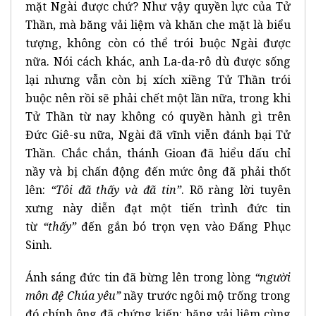
mặt Ngài được chứ? Như vậy quyền lực của Tử
Thần, mà băng vải liệm và khăn che mặt là biểu
tượng, không còn có thể trói buộc Ngài được
nữa. Nói cách khác, anh La-da-rô dù được sống
lại nhưng vẫn còn bị xích xiềng Tử Thần trói
buộc nên rồi sẽ phải chết một lần nữa, trong khi
Tử Thần từ nay không có quyền hành gì trên
Đức Giê-su nữa, Ngài đã vĩnh viễn đánh bại Tử
Thần. Chắc chắn, thánh Gioan đã hiểu dấu chỉ
nầy và bị chấn động đến mức ông đã phải thốt
lên:
“Tôi đã thấy và đã tin”
. Rõ ràng lời tuyên
xưng này diễn đạt một tiến trình đức tin
từ
“thấy”
đến gắn bó trọn vẹn vào Đấng Phục
Sinh.
Ánh sáng đức tin đã bừng lên trong lòng
“người
môn đệ Chúa yêu”
nầy trước ngôi mộ trống trong
đó chính ông đã chứng kiến: băng vải liệm cùng