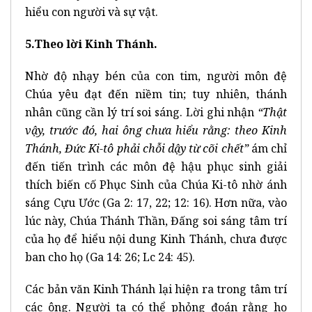
hiểu con người và sự vật.
5.Theo lời Kinh Thánh.
Nhờ độ nhạy bén của con tim, người môn đệ
Chúa yêu đạt đến niềm tin; tuy nhiên, thánh
nhân cũng cần lý trí soi sáng. Lời ghi nhận
“Thật
vậy, trước đó, hai ông chưa hiểu rằng: theo Kinh
Thánh, Đức Ki-tô phải chỗi dậy từ cõi chết”
ám chỉ
đến tiến trình các môn đệ hậu phục sinh giải
thích biến cố Phục Sinh của Chúa Ki-tô nhờ ánh
sáng Cựu Ước (Ga 2: 17, 22; 12: 16). Hơn nữa, vào
lúc này, Chúa Thánh Thần, Đấng soi sáng tâm trí
của họ để hiểu nội dung Kinh Thánh, chưa được
ban cho họ (Ga 14: 26; Lc 24: 45).
Các bản văn Kinh Thánh lại hiện ra trong tâm trí
các ông. Người ta có thể phỏng đoán rằng họ