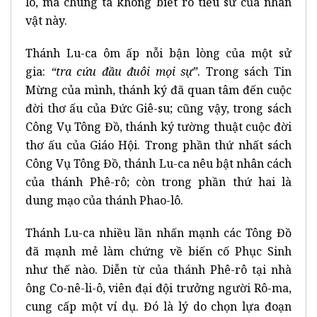
lô, mà chúng ta không biết rõ tiểu sử của nhân
vật này.
Thánh Lu-ca ôm ấp nỗi bận lòng của một sử
gia:
“tra cứu đầu đuôi mọi sự”
. Trong sách Tin
Mừng của mình, thánh ký đã quan tâm đến cuộc
đời thơ ấu của Đức Giê-su; cũng vậy, trong sách
Công Vụ Tông Đồ, thánh ký tường thuật cuộc đời
thơ ấu của Giáo Hội. Trong phần thứ nhất sách
Công Vụ Tông Đồ, thánh Lu-ca nêu bật nhân cách
của thánh Phê-rô; còn trong phần thứ hai là
dung mạo của thánh Phao-lô.
Thánh Lu-ca nhiều lần nhấn mạnh các Tông Đồ
đã mạnh mẻ làm chứng về biến cố Phục Sinh
như thế nào. Diễn từ của thánh Phê-rô tại nhà
ông Co-nê-li-ô, viên đại đội trưởng người Rô-ma,
cung cấp một ví dụ. Đó là lý do chọn lựa đoạn