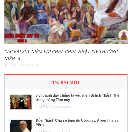
CÁC BÀI SUY NIỆM LỜI CHÚA CHÚA NHẬT XIV THƯỜNG
NIÊN- A
Thứ Năm 02.07.2026
TIN/ BÀI MỚI
5 vị thánh dạy chúng ta yêu mến Bí tích Thánh Thể
trong tháng Tám này
Thứ Năm 06.08.2026
Đức Thánh Cha sẽ tông du Uruguay, Argentina và
Pêru
Thứ Năm 06.08.2026