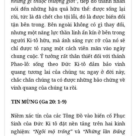
những gì thuộc thượng giới”
, tiếp đó thánh nhân
nói đến những hậu quả hữu thể: được sống lại
rồi, tức là đã chết cho tội lỗi, đó là được biến đổi
tận bên trong. Bên ngoài không có gì thay đổi,
nhưng một năng lực thần linh ẩn kín ở bên trong
người Ki-tô hữu, mà ánh sáng rực rỡ của nó sẽ
chỉ được tỏ rạng một cách viên mãn vào ngày
chung cuộc. Ý tưởng rất thân thiết đối với thánh
Phao-lô: sống theo Đức Ki-tô đảm bảo vinh
quang tương lai của chúng ta; ngay ở đời này,
chắc chắn chúng ta có được những bảo chứng về
vinh quang của chúng ta rồi.
TIN MỪNG (Ga 20: 1-9)
Niềm xác tín của các Tông Đồ vào biến cố Phục
Sinh của Đức Ki tô đặt nền tảng trên hai kinh
nghiệm:
“Ngôi mộ trống”
và
“Những lần Đấng