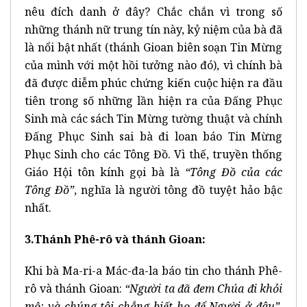
nêu đích danh ở đây? Chắc chắn vì trong số
những thánh nữ trung tín này, kỷ niệm của bà đã
là nổi bật nhất (thánh Gioan biên soạn Tin Mừng
của mình với một hồi tưởng nào đó), vì chính bà
đã được diễm phúc chứng kiến cuộc hiện ra đầu
tiên trong số những lần hiện ra của Đấng Phục
Sinh mà các sách Tin Mừng tường thuật và chính
Đấng Phục Sinh sai bà đi loan báo Tin Mừng
Phục Sinh cho các Tông Đồ. Vì thế, truyền thống
Giáo Hội tôn kính gọi bà là
“Tông Đồ của các
Tông Đồ”
, nghĩa là người tông đồ tuyệt hảo bậc
nhất.
3.Thánh Phê-rô và thánh Gioan:
Khi bà Ma-ri-a Mác-đa-la báo tin cho thánh Phê-
rô và thánh Gioan:
“Người ta đã đem Chúa đi khỏi
mộ; và chúng tôi chẳng biết họ để Người ở đâu”
,