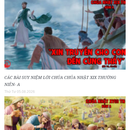
CÁC BÀI SUY NIỆM LỜI CHÚA CHÚA NHẬT XIX THƯỜNG
NIÊN- A
Thứ Tư 05.08.2026