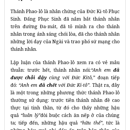
Thánh Phao-lô là nhân chứng của Đức Ki-tô Phục
Sinh. Đấng Phục Sinh đã nắm bắt thánh nhân
trên đường Đa-mát, đã tỏ mình ra cho thánh
nhân trong ánh sáng chói lòa, đã cho thánh nhân
những lời dạy của Ngài và trao phó sứ mạng cho
thánh nhân.
Lập luận của thánh Phao-lô xem ra có vẻ mâu
thuẫn: trước hết, thánh nhân nói:
“Anh em
đã
được chỗi dậy
cùng với Đức Kitô,”
đoạn tiếp
đó:
“Anh em
đã chết
với Đức Ki-tô”
. Thật ra, đây
là một trong những phương thức thánh Phao-lô
thường sử dụng: trước tiên thánh nhân đề cao
thực tại tinh thần, từ đó cho thấy những hậu
quả
“luân lý”
đòi buộc cách ăn nếp ở của chúng
ta; tiếp đến, những hậu quả
“hữu thể”
, tức là