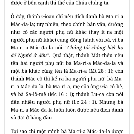
được ở bên cạnh thi thể của Chúa chúng ta.
Ở đây, thánh Gioan chỉ nêu đích danh bà Ma-ri-a
Mác-đa-la; tuy nhiên, theo chính bản văn, dường
như có các người phụ nữ khác (hay ít ra một
người phụ nữ khác) cùng đồng hành với bà, vì bà
Ma-ri-a Mác-đa-la nói:
“Chúng tôi chẳng biết họ
để Người ở đâu”
. Quả thật, thánh Mát-thêu nêu
tên hai người phụ nữ: bà Ma-ri-a Mác-đa-la và
một bà khác cùng tên là Ma-ri-a (Mt 28 : 1); còn
thánh Mác-cô thì kể ra ba người phụ nữ: bà Ma-
ri-a Mác-đa-la, bà Ma-ri-a, mẹ của ông Gia-cô-bê,
và bà Sa-lô-mê (Mc 16 : 1); thánh Lu-ca còn nói
đến nhiều người phụ nữ (Lc 24 : 1). Nhưng bà
Ma-ri-a Mác-đa-la luôn luôn được nêu đích danh
và đặt ở hàng đầu.
Tại sao chỉ một mình bà Ma-ri-a Mác-đa-la được