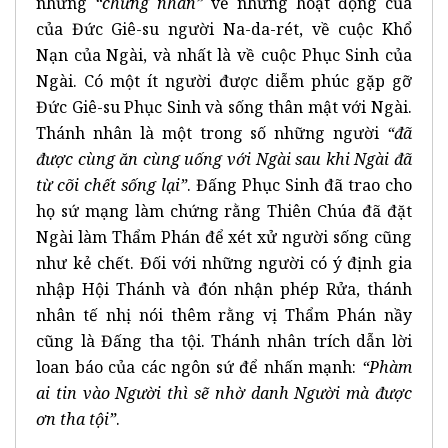
những
“chứng nhân”
về những hoạt động của
của Đức Giê-su người Na-da-rét, về cuộc Khổ
Nạn của Ngài, và nhất là về cuộc Phục Sinh của
Ngài. Có một ít người được diễm phúc gặp gỡ
Đức Giê-su Phục Sinh và sống thân mật với Ngài.
Thánh nhân là một trong số những người
“đã
được cùng ăn cùng uống với Ngài sau khi Ngài đã
từ cõi chết sống lại”
. Đấng Phục Sinh đã trao cho
họ sứ mạng làm chứng rằng Thiên Chúa đã đặt
Ngài làm Thẩm Phán để xét xử người sống cũng
như kẻ chết. Đối với những người có ý định gia
nhập Hội Thánh và đón nhận phép Rửa, thánh
nhân tế nhị nói thêm rằng vị Thẩm Phán nầy
cũng là Đấng tha tội. Thánh nhân trích dẫn lời
loan báo của các ngôn sứ để nhấn mạnh:
“Phàm
ai tin vào Người thì sẽ nhờ danh Người mà được
ơn tha tội”
.