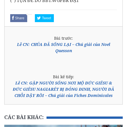
(*) TỰA ĐỀ DO BBT.WGPBR ĐẶT
Share
Tweet
Bài trước:
Lễ CN: CHÚA ĐÃ SỐNG LẠI – Chú giải của Noel
Quesson
Bài kế tiếp:
Lễ CN: GẶP NGƯỜI SỐNG NƠI MỘ ĐỨC GIÊSU &
ĐỨC GIÊSU NAGIARÉT BỊ ĐÓNG ĐINH, NGƯỜI ĐÃ
CHỖI DẬY RỒI – Chú giải của Fiches Dominicales
CÁC BÀI KHÁC: