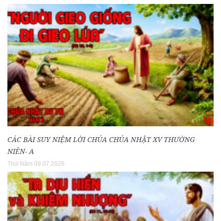
CÁC BÀI SUY NIỆM LỜI CHÚA CHÚA NHẬT XV THƯỜNG
NIÊN- A
Thứ Năm 09.07.2026