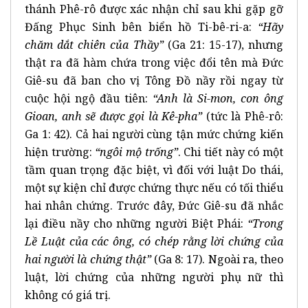
thánh Phê-rô được xác nhận chỉ sau khi gặp gỡ
Đấng Phục Sinh bên biển hồ Ti-bê-ri-a:
“Hãy
chăm dắt chiên của Thầy”
(Ga 21: 15-17), nhưng
thật ra đã hàm chứa trong việc đổi tên mà Đức
Giê-su đã ban cho vị Tông Đồ nầy rồi ngay từ
cuộc hội ngộ đầu tiên:
“Anh là Si-mon, con ông
Gioan, anh sẽ được gọi là Kê-pha”
(tức là Phê-rô:
Ga 1: 42). Cả hai người cùng tận mức chứng kiến
hiện trường:
“ngôi mộ trống”
. Chi tiết này có một
tầm quan trọng đặc biệt, vì đối với luật Do thái,
một sự kiện chỉ được chứng thực nếu có tối thiểu
hai nhân chứng. Trước đây, Đức Giê-su đã nhắc
lại điều nầy cho những người Biệt Phái:
“Trong
Lề Luật của các ông, có chép rằng lời chứng của
hai người là chứng thật”
(Ga 8: 17). Ngoài ra, theo
luật, lời chứng của những người phụ nữ thì
không có giá trị.