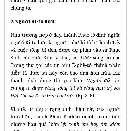
những hậu quả ghi dấu ấn trên bản thân của
chúng ta.
2.Người Ki-tô hữu:
Như trường hợp ở đây, thánh Phao-lô định nghĩa
người Ki-tô hữu là người, nhờ bí tích Thánh Tẩy
và cuộc sống bí tích, được dự phần vào sự Phục
Sinh của Đức Kitô, vì thế, họ được sống lại rồi.
Trong thư gởi các tín hữu Ê-phê-sô, thánh nhân
diễn tả thực tại nầy còn bạo dạn hơn nữa, khi
thánh nhân dùng thì quá khứ:
“Người
đã
cho
chúng ta được cùng sống lại và cùng ngự trị với
Đức Giê-su Ki-tô trên cõi trời”
(Ep 2: 6).
Vì thế, từ thực trạng tinh thần này của người
Kitô hữu, thánh Phao-lô nhấn mạnh trước tiên
những hậu quả luân lý:
“Anh em hãy tìm kiếm