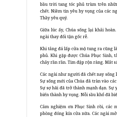
bầu trời tang tóc phủ trùm trên nhữ
chết. Niềm tin yêu hy vọng của các n
Thầy yêu quý.
Giữa lúc ấy, Chúa sống lại khải hoàn
ngài thay đổi tận gốc rễ.
Khi tảng đá lấp cửa mộ tung ra cũng l
phủ. Khi gặp được Chúa Phục Sinh, t
chảy rần rần. Tim đập rộn ràng. Mắt s
Các ngài như người đã chết nay sống l
Sự sống mới của Chúa đã tràn vào các
Sự sợ hãi đã trở thành mạnh dạn. Sự 
biến thành hy vọng. Nỗi sầu khổ đã bi
Cảm nghiệm ơn Phục Sinh rồi, các m
phòng đóng kín cửa nữa. Các ngài mở