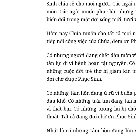
Sinh chia sẻ cho mọi người. Các ngà
mòn. Các ngài muốn phục hồi những t
biến đổi trong một đời sống mới, tươi 
Hôm nay Chúa muốn cho tất cả mọi ng
tiếp nối công việc của Chúa, đem ơn P
Có những người đang chết dần mòn vì
tàn lụi đi vì bệnh hoạn tật nguyền. C
những cuộc đời trẻ thơ bị giam kín t
đợi chờ được Phục Sinh.
Có những tâm hồn đang ủ rũ vì buồn 
đau khổ. Có những trái tim đang tan n
vì thất bại. Có những tương lai bị c
thoát. Tất cả đang đợi chờ ơn Phục Sin
Nhất là có những tâm hồn đang lún s