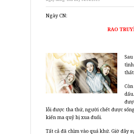
Ngày CN:
RAO TRUY
Sau
tìn
thất
Còn
dấu
được
lỗi được tha thứ, người chết được sốn
kiến ma quỷ bị xua đuổi.
Tất cả đã chìm vào quá khứ. Giờ đây sự