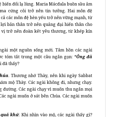
ệ biến đổi lạ lùng. Maria Mácđala buồn sầu ảm
-ma cứng cỏi trở nên tin tưởng. Hai môn đệ
 cả các môn đệ hèn yếu trở nên vững mạnh, từ
 lợi bản thân trở nên quảng đại hiến thân cho
 vị trở nên đoàn kết yêu thương, từ khép kín
ngài một nguồn sống mới. Tâm hồn các ngài
ợc tóm tắt trong một câu ngắn gọn:
“Ông đã
 đã thấy?
Chúa
. Thương nhớ Thày, nên khi ngày Sabbat
thăm mộ Thày. Các ngài không đi, nhưng chạy.
g đường. Các ngài chạy vì muốn thu ngắn mọi
 Các ngài muốn ở sát bên Chúa. Các ngài muốn
ỏ quá khứ
. Khi nhìn vào mộ, các ngài thấy gì?