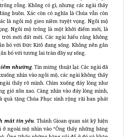
trống rỗng. Không có gì, nhưng các ngài thấy
 đáng buồn. Xác còn có nghĩa là Chúa vẫn còn
xác là ngôi mộ gieo niềm tuyệt vọng. Ngôi mộ
ọng. Ngôi mộ trống là một khởi điểm mới, là
trời mới đất mới. Các ngài hiểu rằng không
ắn bó với Đức Kitô đang sống. Không nên gắn
ắn bó với tương lai tràn đầy sự sống.
khiêm nhường
. Tin mừng thuật lại: Các ngài đã
i xuống nhìn vào ngôi mộ, các ngài không thấy
ngài thấy rõ mình. Chìm xuống đáy lòng như
ng gió xôn xao. Càng nhìn vào đáy lòng mình,
là quà tặng Chúa Phục sinh rộng rãi ban phát
.
h mắt tin yêu
. Thánh Gioan quan sát kỹ hiện
hi ở ngoài mộ nhìn vào “Ông thấy những băng
 mộ, Ông “thấy những băng vải để ở đó và khăn