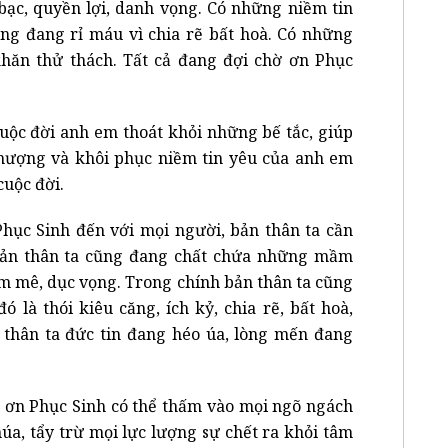
bạc, quyền lợi, danh vọng. Có những niềm tin
ống đang rỉ máu vì chia rẽ bất hoà. Có những
hăn thử thách. Tất cả đang đợi chờ ơn Phục
uộc đời anh em thoát khỏi những bế tắc, giúp
hượng và khôi phục niềm tin yêu của anh em
cuộc đời.
hục Sinh đến với mọi người, bản thân ta cần
bản thân ta cũng đang chất chứa những mầm
am mê, dục vọng. Trong chính bản thân ta cũng
 là thói kiêu căng, ích kỷ, chia rẽ, bất hoà,
 thân ta đức tin đang héo úa, lòng mến đang
 ơn Phục Sinh có thể thấm vào mọi ngõ ngách
húa, tẩy trừ mọi lực lượng sự chết ra khỏi tâm