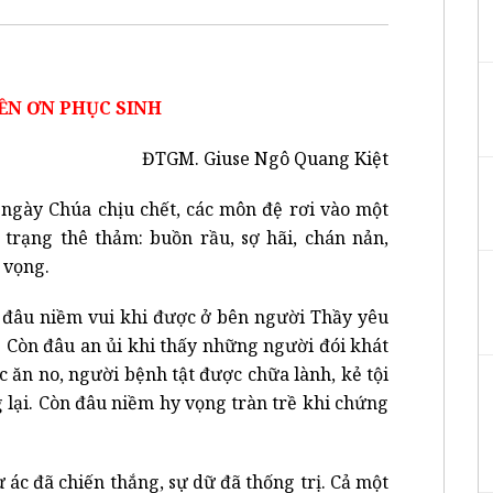
ỀN ƠN PHỤC SINH
ĐTGM. Giuse Ngô Quang Kiệt
 ngày Chúa chịu chết, các môn đệ rơi vào một
h trạng thê thảm: buồn rầu, sợ hãi, chán nản,
 vọng.
 đâu niềm vui khi được ở bên người Thầy yêu
. Còn đâu an ủi khi thấy những người đói khát
 ăn no, người bệnh tật được chữa lành, kẻ tội
g lại. Còn đâu niềm hy vọng tràn trề khi chứng
 ác đã chiến thắng, sự dữ đã thống trị. Cả một