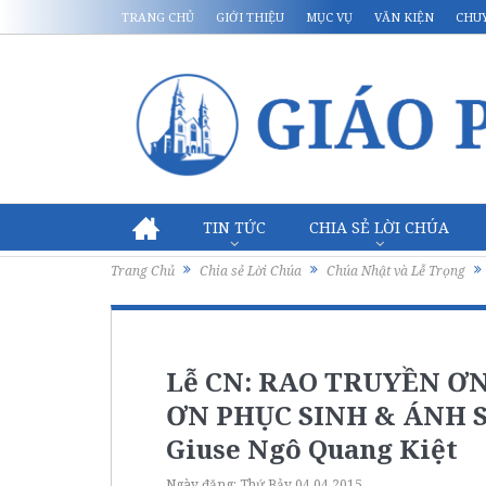
TRANG CHỦ
GIỚI THIỆU
MỤC VỤ
VĂN KIỆN
CHU
TIN TỨC
CHIA SẺ LỜI CHÚA
Trang Chủ
Chia sẻ Lời Chúa
Chúa Nhật và Lễ Trọng
Lễ CN: RAO TRUYỀN Ơ
ƠN PHỤC SINH & ÁNH 
Giuse Ngô Quang Kiệt
Ngày đăng:
Thứ Bảy 04.04.2015