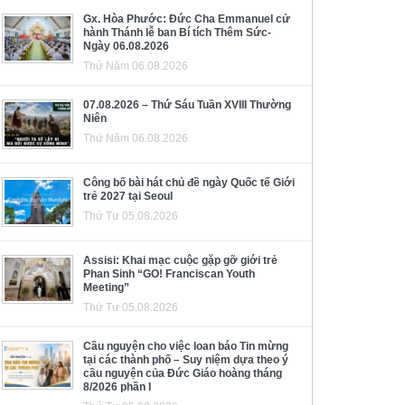
Gx. Hòa Phước: Đức Cha Emmanuel cử
hành Thánh lễ ban Bí tích Thêm Sức-
Ngày 06.08.2026
Thứ Năm 06.08.2026
07.08.2026 – Thứ Sáu Tuần XVIII Thường
Niên
Thứ Năm 06.08.2026
Công bố bài hát chủ đề ngày Quốc tế Giới
trẻ 2027 tại Seoul
Thứ Tư 05.08.2026
Assisi: Khai mạc cuộc gặp gỡ giới trẻ
Phan Sinh “GO! Franciscan Youth
Meeting”
Thứ Tư 05.08.2026
Cầu nguyện cho việc loan báo Tin mừng
tại các thành phố – Suy niệm dựa theo ý
cầu nguyện của Đức Giáo hoàng tháng
8/2026 phần I