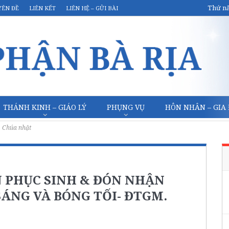
Thứ nă
YÊN ĐỀ
LIÊN KẾT
LIÊN HỆ – GỬI BÀI
THÁNH KINH – GIÁO LÝ
PHỤNG VỤ
HÔN NHÂN – GIA
Chúa nhật
N PHỤC SINH & ĐÓN NHẬN
SÁNG VÀ BÓNG TỐI- ĐTGM.