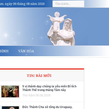
m, ngày 06 tháng 08 năm 2026
 ĐÌNH
VĂN HÓA
TIN/ BÀI MỚI
5 vị thánh dạy chúng ta yêu mến Bí tích
Thánh Thể trong tháng Tám này
Thứ Năm 06.08.2026
Đức Thánh Cha sẽ tông du Uruguay,