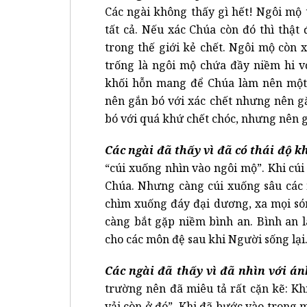
Các ngài không thấy gì hết! Ngôi mộ 
tất cả. Nếu xác Chúa còn đó thì thật
trong thế giới kẻ chết. Ngôi mộ còn 
trống là ngôi mộ chứa đầy niềm hi v
khối hỗn mang để Chúa làm nên một 
nên gắn bó với xác chết nhưng nên g
bó với quá khứ chết chóc, nhưng nên g
Các ngài đã thấy vì đã có thái độ 
“cúi xuống nhìn vào ngôi mộ”. Khi cú
Chúa. Nhưng càng cúi xuống sâu các 
chìm xuống đáy đại dương, xa mọi só
càng bắt gặp niềm bình an. Bình an 
cho các môn đệ sau khi Người sống lại
Các ngài đã thấy vì đã nhìn với án
trường nên đã miêu tả rất cặn kẽ: K
vải còn ở đó”. Khi đã bước vào trong