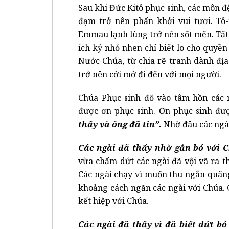
Sau khi Đức Kitô phục sinh, các môn đ
đạm trở nên phấn khởi vui tươi. Tô
Emmau lạnh lùng trở nên sốt mến. Tất
ích kỷ nhỏ nhen chỉ biết lo cho quyền
Nước Chúa, từ chia rẽ tranh dành địa
trở nên cởi mở đi đến với mọi người.
Chúa Phục sinh đổ vào tâm hồn các 
được ơn phục sinh. Ơn phục sinh đư
thấy và ông đã tin”.
Nhờ đâu các ngài
Các ngài đã thấy nhờ gắn bó với 
vừa chấm dứt các ngài đã vội vã ra 
Các ngài chạy vì muốn thu ngắn quãn
khoảng cách ngăn các ngài với Chúa.
kết hiệp với Chúa.
Các ngài đã thấy vì đã biết dứt b