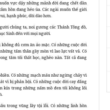
i muốn vực dậy những mảnh đời đang chết dần
âm hồn đang héo úa. Các ngài muốn thế giới
vui, hạnh phúc, dồi dào hơn.
ười chúng ta, noi gương các Thánh Tông đồ,
hục Sinh đến với mọi người.
 không đủ cơm ăn áo mặc. Có những cuộc đời
ó những tấm thân gầy mòn vì lao lực vất vả. Có
rong tăm tối thất học, nghèo nàn. Tất cả đang
phiền. Có những mạch máu như ngừng chảy vì
át vì bị phản bội. Có những cuộc đời cay đắng
hôn kín trong những nấm mồ đen tối không lối
h.
âu trong vũng lầy tội lỗi. Có những linh hồn