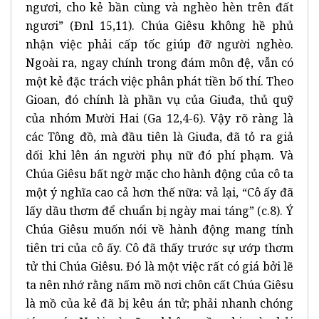
ngươi, cho kẻ bần cùng và nghèo hèn trên đất
ngươi” (Đnl 15,11). Chúa Giêsu không hề phủ
nhận việc phải cấp tốc giúp đỡ người nghèo.
Ngoài ra, ngay chính trong đám môn đệ, vẫn có
một kẻ đặc trách việc phân phát tiền bố thí. Theo
Gioan, đó chính là phần vụ của Giuđa, thủ quỹ
của nhóm Mười Hai (Ga 12,4-6). Vậy rõ ràng là
các Tông đồ, mà đầu tiên là Giuđa, đã tỏ ra giả
dối khi lên án người phụ nữ đó phí phạm. Và
Chúa Giêsu bất ngờ mặc cho hành động của cô ta
một ý nghĩa cao cả hơn thế nữa: vả lại, “Cô ấy đã
lấy dầu thơm để chuẩn bị ngày mai táng” (c.8). Ý
Chúa Giêsu muốn nói về hành động mang tính
tiên tri của cô ấy. Cô đã thấy trước sự ướp thơm
tử thi Chúa Giêsu. Đó là một việc rất có giá bởi lẽ
ta nên nhớ rằng nấm mồ nơi chôn cất Chúa Giêsu
là mồ của kẻ đã bị kêu án tử; phải nhanh chóng