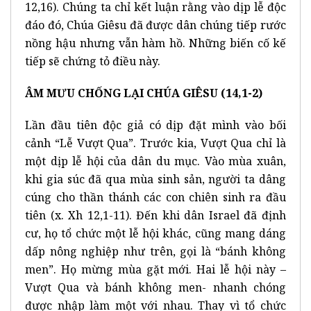
12,16). Chúng ta chỉ kết luận rằng vào dịp lễ độc
đáo đó, Chúa Giêsu đã được dân chúng tiếp rước
nồng hậu nhưng vẫn hàm hồ. Những biến cố kế
tiếp sẽ chứng tỏ điều này.
ÂM MƯU CHỐNG LẠI CHÚA GIÊSU (14,1-2)
Lần đầu tiên độc giả có dịp đặt mình vào bối
cảnh “Lễ Vượt Qua”. Trước kia, Vượt Qua chỉ là
một dịp lễ hội của dân du mục. Vào mùa xuân,
khi gia súc đã qua mùa sinh sản, người ta dâng
cúng cho thần thánh các con chiên sinh ra đầu
tiên (x. Xh 12,1-11). Đến khi dân Israel đã định
cư, họ tổ chức một lễ hội khác, cũng mang dáng
dấp nông nghiệp như trên, gọi là “bánh không
men”. Họ mừng mùa gặt mới. Hai lễ hội này –
Vượt Qua và bánh không men- nhanh chóng
được nhập làm một với nhau. Thay vì tổ chức