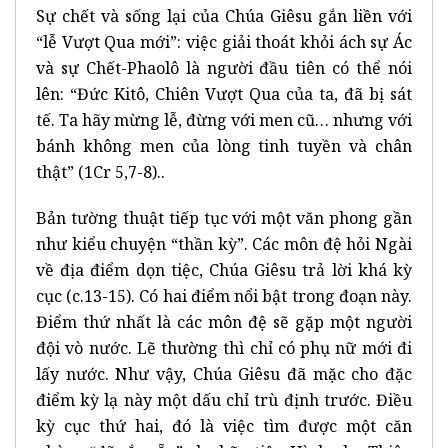
Sự chết và sống lại của Chúa Giêsu gắn liền với
“lễ Vượt Qua mới”: việc giải thoát khỏi ách sự Ác
và sự Chết-Phaolô là người đầu tiên có thể nói
lên: “Đức Kitô, Chiên Vượt Qua của ta, đã bị sát
tế. Ta hãy mừng lễ, đừng với men cũ… nhưng với
bánh không men của lòng tinh tuyền và chân
thật” (1Cr 5,7-8)..
Bản tường thuật tiếp tục với một văn phong gần
như kiểu chuyện “thần kỳ”. Các môn đệ hỏi Ngài
về địa điểm dọn tiệc, Chúa Giêsu trả lời khá kỳ
cục (c.13-15). Có hai điểm nổi bật trong đoạn này.
Điểm thứ nhất là các môn đệ sẽ gặp một người
đội vò nước. Lẽ thường thì chỉ có phụ nữ mới đi
lấy nước. Như vậy, Chúa Giêsu đã mặc cho đặc
điểm kỳ lạ này một dấu chỉ trù định trước. Điều
kỳ cục thứ hai, đó là việc tìm được một căn