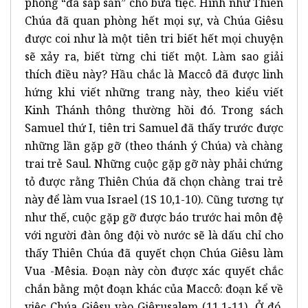
phòng “đã sắp sẵn” cho bữa tiệc. Hình như Thiên
Chúa đã quan phòng hết mọi sự, và Chúa Giêsu
được coi như là một tiên tri biết hết mọi chuyện
sẽ xảy ra, biết từng chi tiết một. Làm sao giải
thích điều này? Hầu chắc là Maccô đã được linh
hứng khi viết những trang này, theo kiểu viết
Kinh Thánh thông thường hồi đó. Trong sách
Samuel thứ I, tiên tri Samuel đã thấy trước được
những lần gặp gỡ (theo thánh ý Chúa) và chàng
trai trẻ Saul. Những cuộc gặp gỡ này phải chứng
tỏ được rằng Thiên Chúa đã chọn chàng trai trẻ
này để làm vua Israel (1S 10,1-10). Cũng tương tự
như thế, cuộc gặp gỡ được báo trước hai môn đệ
với người đàn ông đội vò nước sẽ là dấu chỉ cho
thấy Thiên Chúa đã quyết chọn Chúa Giêsu làm
Vua -Mêsia. Đoạn này còn được xác quyết chắc
chắn bằng một đoạn khác của Maccô: đoạn kể về
việc Chúa Giêsu vào Giêrusalem (11,1-11). Ở đó,