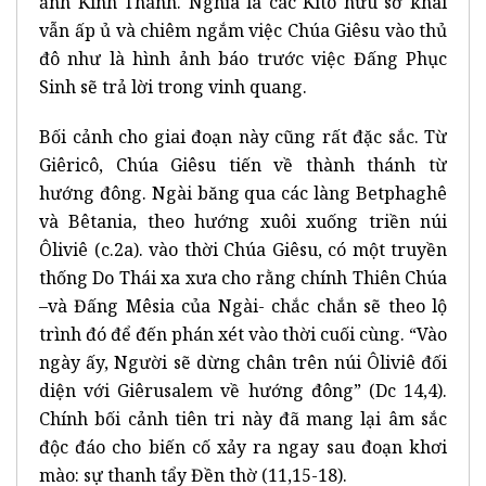
ảnh Kinh Thánh. Nghĩa là các Kitô hữu sơ khai
vẫn ấp ủ và chiêm ngắm việc Chúa Giêsu vào thủ
đô như là hình ảnh báo trước việc Đấng Phục
Sinh sẽ trả lời trong vinh quang.
Bối cảnh cho giai đoạn này cũng rất đặc sắc. Từ
Giêricô, Chúa Giêsu tiến về thành thánh từ
hướng đông. Ngài băng qua các làng Betphaghê
và Bêtania, theo hướng xuôi xuống triền núi
Ôliviê (c.2a). vào thời Chúa Giêsu, có một truyền
thống Do Thái xa xưa cho rằng chính Thiên Chúa
–và Đấng Mêsia của Ngài- chắc chắn sẽ theo lộ
trình đó để đến phán xét vào thời cuối cùng. “Vào
ngày ấy, Người sẽ dừng chân trên núi Ôliviê đối
diện với Giêrusalem về hướng đông” (Dc 14,4).
Chính bối cảnh tiên tri này đã mang lại âm sắc
độc đáo cho biến cố xảy ra ngay sau đoạn khơi
mào: sự thanh tẩy Đền thờ (11,15-18).