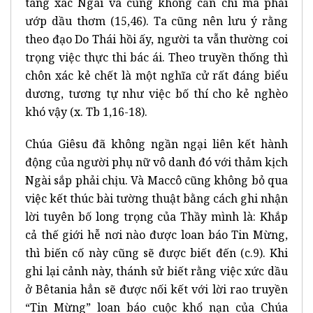
táng xác Ngài và cũng không cần chi mà phải
ướp dầu thơm (15,46). Ta cũng nên lưu ý rằng
theo đạo Do Thái hồi ấy, người ta vẫn thường coi
trọng việc thực thi bác ái. Theo truyền thống thì
chôn xác kẻ chết là một nghĩa cử rất đáng biểu
dương, tương tự như việc bố thí cho kẻ nghèo
khó vậy (x. Tb 1,16-18).
Chúa Giêsu đã không ngần ngại liên kết hành
động của người phụ nữ vô danh đó với thảm kịch
Ngài sắp phải chịu. Và Maccô cũng không bỏ qua
việc kết thúc bài tường thuật bằng cách ghi nhận
lời tuyên bố long trọng của Thầy mình là: Khắp
cả thế giới hễ nơi nào được loan báo Tin Mừng,
thì biến cố này cũng sẽ được biết đến (c.9). Khi
ghi lại cảnh này, thánh sử biết rằng việc xức dầu
ở Bêtania hẳn sẽ được nối kết với lời rao truyền
“Tin Mừng” loan báo cuộc khổ nạn của Chúa