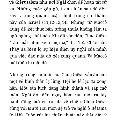
về Giêrusalem như nơi Ngài chọn để hoàn tất sứ
vụ. Những cuộc gặp gỡ, tranh luận sau đó đều
xảy ra xung quanh hoặc chính trong nơi thánh
này của Israel (11,12-12,44). Những từ Maccô
dùng để kết thúc bản tường thuật không làm ta
ngỡ ngàng chút nào. Khi đã vào đền, Chúa Giêsu
“rảo mắt nhìn xem mọi sự” (c.11b). Chắc hẳn
Thầy đã biểu lộ sự hiện diện uy nghi của mình
qua việc đảo mắt dò xét xung quanh. Và Maccô
biết điều bí mật đó.
Nhưng trong cái nhìn của Chúa Giêsu vẫn ẩn náu
một vẻ bình thản lạ lùng. Hội hè lễ lạc đã xong
hẳn. Một tấn kịch đang hình thành và sắp mở
màn. Ngài đợi đến ngày hôm sau mới ra tay
hành động bởi vì trời đã về chiều. Chúa Giêsu
cùng với Mười Hai môn đệ trở về nghỉ ở Bêtania
(c.11b). Cuộc rút lui chiến thuật này thật đầy ý