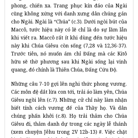
phong, chiến xa. Trang phục kín đáo của Ngài
cũng không xứng với danh xưng dân chúng gán
cho Ngài. Ngài là “Chúa” (c.3). Dưới ngòi bút của
Maccô, tước hiệu này có lẽ chỉ là do sự lầm lẫn
khi viết ra. Maccô rất ít khi dùng đến tước hiệu
này khi Chúa Giêsu còn sống (7,28 và 12,36-37).
Trước tiên, nó muốn ám chỉ Đấng mà các Kitô
hữu sẽ thờ phương sau khi Ngài sống lại vinh
quang, đó chính là Thiên Chúa, Đấng Cứu Độ.
Những câu 7-10 gợi lên nghi thức phong vương.
Các môn đệ dắt lừa con tới, trải áo làm yên, Chúa
Giêsu ngồi lên (c.7). Những cử chỉ này làm nhận
biết tính cách vương đế của Thầy họ. Và dân
chúng phấn khởi (c.8). Họ trải thảm cho Chúa
Giêsu đi, thảm danh dự trong các ngày lễ thánh
(xem chuyện Jêhu trong 2V 12b-13) #. Việc chặt