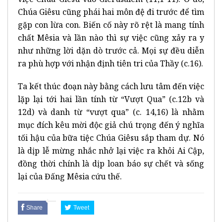
Chúa Giêsu cũng phái hai môn đệ đi trước để tìm
gặp con lừa con. Biến cố này rõ rệt là mang tính
chất Mêsia và lần nào thì sự việc cũng xảy ra y
như những lời dặn dò trước cả. Mọi sự đều diễn
ra phù hợp với nhận định tiên tri của Thầy (c.16).
Ta kết thúc đoạn này bằng cách lưu tâm đến việc
lặp lại tới hai lần tính từ “Vượt Qua” (c.12b và
12d) và danh từ “vượt qua” (c. 14,16) là nhằm
mục đích kêu mời độc giả chú trọng đến ý nghĩa
tối hậu của bữa tiệc Chúa Giêsu sắp tham dự. Nó
là dịp lễ mừng nhắc nhở lại việc ra khỏi Ai Cập,
đồng thời chính là dịp loan báo sự chết và sống
lại của Đấng Mêsia cứu thế.
Share
Tweet