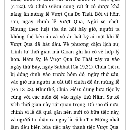
(c.12a). và Chúa Giêsu cũng rất ít có được khả
năng ăn mừng lễ Vượt Qua Do Thái. Bởi vì hôm
sau, ngay chính lễ Vượt Qua, Ngài sẽ chết.
Nhưng theo luật tòa án hồi bấy giờ, người ta
không thể kêu án và xử án bất kỳ ai một khi lễ
Vượt Qua đã bắt đầu. Về phương diện lịch sử,
trình tự thời gian mà Gioan ghi lại có vẻ hợp lý
hơn. Năm ấy, lễ Vượt Qua Do Thái xảy ra vào
ngày thứ Bảy, ngày Sabbat (Ga 19,31). Chúa Giêsu
bị đóng đinh vào trước hôm đó, ngày thứ sáu,
vào giờ mà người ta cắt tiết chiên để ăn mừng lễ
(Ga 18-28). Như thế, Chúa Giêsu dùng bữa tiệc ly
cùng với các môn đệ vào ngày thứ Năm. Sự xê
xích thời gian này rất quan trọng. Dù sao đi nữa,
chính vì lễ đã quá gần nên mới có bữa tiệc này,
và người ta nhận ra ngay là cả ba Tin Mừng nhất
lãm đều biến bữa tiệc này thành tiệc Vượt Qua.