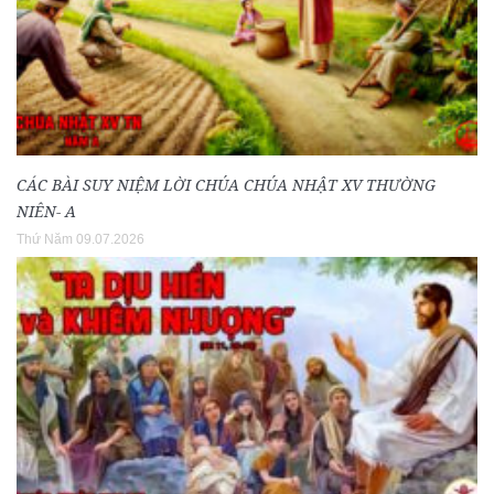
CÁC BÀI SUY NIỆM LỜI CHÚA CHÚA NHẬT XV THƯỜNG
NIÊN- A
Thứ Năm 09.07.2026