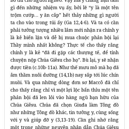
gì đến những nhiệm vụ ấy, bởi lẽ “y là một tên
trộm cướp… y ăn cắp” hết thảy những gì người
ta cho vào trong túi ấy (Ga 12,4-6). Và ta có cần
phải tưởng tượng nhiều lắm mới nhận ra chính y
là kẻ biển lận và dễ bị mua chuộc phản bội lại
Thầy mình nhất không? Thực tế cho thấy rằng
chính y là kẻ “đã đi gặp các thượng tế, để tính
chuyện nộp Chúa Giêsu cho họ”. Bù lại, y sẽ nhận
được tiền (c.10b-11a). Như thế mưu mô mà họ đã
âm thầm nuôi dưỡng (14,1b) nay sắp tới lúc chín
muồi. Và qua những dòng đơn sơ Maccô đã chỉ
cho thấy rằng chỉ vì một lợi lộc bẩn thỉu một tên
phản bội đã len lỏi vào hàng ngũ bạn hữu của
Chúa Giêsu. Chúa đã chọn Giuđa làm Tông đồ
như những Tông đồ khác, tin tưởng y, cùng sống
với y và giúp đỡ y (3,13-19). Cần ghi nhớ rằng
một trong những nguyên nhân dẫn Chúa Giêsu