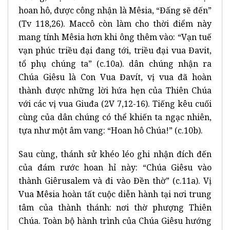
hoan hô, được công nhận là Mêsia, “Đấng sẽ đến”
(Tv 118,26). Maccô còn làm cho thời điểm này
mang tính Mêsia hơn khi ông thêm vào: “Vạn tuế
vạn phúc triều đại đang tới, triều đại vua Đavit,
tổ phụ chúng ta” (c.10a). dân chúng nhận ra
Chúa Giêsu là Con Vua Đavít, vị vua đã hoàn
thành được những lời hứa hẹn của Thiên Chúa
với các vị vua Giuđa (2V 7,12-16). Tiếng kêu cuối
cùng của dân chúng có thể khiến ta ngạc nhiên,
tựa như một âm vang: “Hoan hô Chúa!” (c.10b).
Sau cùng, thánh sử khéo léo ghi nhận đích đến
của đám rước hoan hỉ này: “Chúa Giêsu vào
thành Giêrusalem và đi vào Đền thờ” (c.11a). Vị
Vua Mêsia hoàn tất cuộc diễn hành tại nơi trung
tâm của thành thánh: nơi thờ phượng Thiên
Chúa. Toàn bộ hành trình của Chúa Giêsu hướng