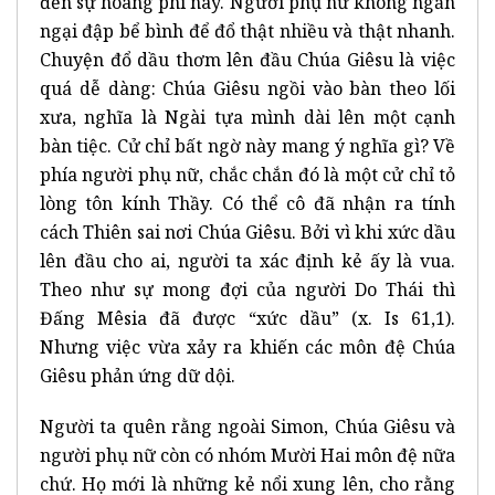
đến sự hoang phí này. Người phụ nữ không ngần
ngại đập bể bình để đổ thật nhiều và thật nhanh.
Chuyện đổ dầu thơm lên đầu Chúa Giêsu là việc
quá dễ dàng: Chúa Giêsu ngồi vào bàn theo lối
xưa, nghĩa là Ngài tựa mình dài lên một cạnh
bàn tiệc. Cử chỉ bất ngờ này mang ý nghĩa gì? Về
phía người phụ nữ, chắc chắn đó là một cử chỉ tỏ
lòng tôn kính Thầy. Có thể cô đã nhận ra tính
cách Thiên sai nơi Chúa Giêsu. Bởi vì khi xức dầu
lên đầu cho ai, người ta xác định kẻ ấy là vua.
Theo như sự mong đợi của người Do Thái thì
Đấng Mêsia đã được “xức dầu” (x. Is 61,1).
Nhưng việc vừa xảy ra khiến các môn đệ Chúa
Giêsu phản ứng dữ dội.
Người ta quên rằng ngoài Simon, Chúa Giêsu và
người phụ nữ còn có nhóm Mười Hai môn đệ nữa
chứ. Họ mới là những kẻ nổi xung lên, cho rằng