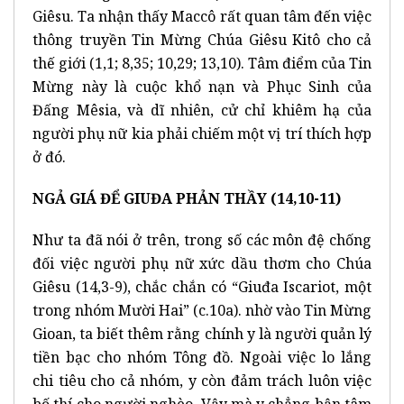
Giêsu. Ta nhận thấy Maccô rất quan tâm đến việc
thông truyền Tin Mừng Chúa Giêsu Kitô cho cả
thế giới (1,1; 8,35; 10,29; 13,10). Tâm điểm của Tin
Mừng này là cuộc khổ nạn và Phục Sinh của
Đấng Mêsia, và dĩ nhiên, cử chỉ khiêm hạ của
người phụ nữ kia phải chiếm một vị trí thích hợp
ở đó.
NGẢ GIÁ ĐỂ GIUĐA PHẢN THẦY (14,10-11)
Như ta đã nói ở trên, trong số các môn đệ chống
đối việc người phụ nữ xức dầu thơm cho Chúa
Giêsu (14,3-9), chắc chắn có “Giuđa Iscariot, một
trong nhóm Mười Hai” (c.10a). nhờ vào Tin Mừng
Gioan, ta biết thêm rằng chính y là người quản lý
tiền bạc cho nhóm Tông đồ. Ngoài việc lo lắng
chi tiêu cho cả nhóm, y còn đảm trách luôn việc
bố thí cho người nghèo. Vậy mà y chẳng bận tâm