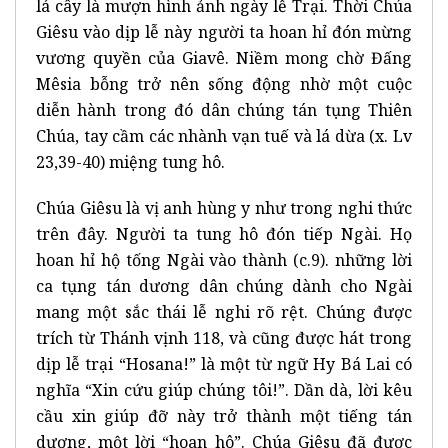
lá cây là mượn hình ảnh ngày lễ Trại. Thời Chúa
Giêsu vào dịp lễ này người ta hoan hỉ đón mừng
vương quyền của Giavê. Niềm mong chờ Đấng
Mêsia bỗng trở nên sống động nhờ một cuộc
diễn hành trong đó dân chúng tán tụng Thiên
Chúa, tay cầm các nhành vạn tuế và lá dừa (x. Lv
23,39-40) miệng tung hô.
Chúa Giêsu là vị anh hùng y như trong nghi thức
trên đây. Người ta tung hô đón tiếp Ngài. Họ
hoan hỉ hộ tống Ngài vào thành (c.9). những lời
ca tụng tán dương dân chúng dành cho Ngài
mang một sắc thái lễ nghi rõ rệt. Chúng được
trích từ Thánh vịnh 118, và cũng được hát trong
dịp lễ trại “Hosana!” là một từ ngữ Hy Bá Lai có
nghĩa “Xin cứu giúp chúng tôi!”. Dần dà, lời kêu
cầu xin giúp đỡ này trở thành một tiếng tán
dương, một lời “hoan hô”. Chúa Giêsu đã được