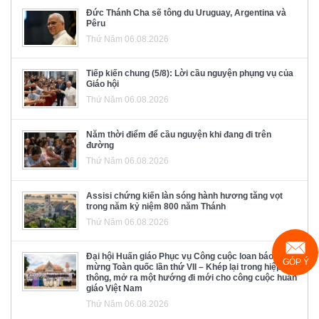
Đức Thánh Cha sẽ tông du Uruguay, Argentina và
Pêru
Thứ Năm 06.08.2026
Tiếp kiến chung (5/8): Lời cầu nguyện phụng vụ của
Giáo hội
Thứ Năm 06.08.2026
Năm thời điểm để cầu nguyện khi đang đi trên
đường
Thứ Năm 06.08.2026
Assisi chứng kiến làn sóng hành hương tăng vọt
trong năm kỷ niệm 800 năm Thánh
Thứ Năm 06.08.2026
Đại hội Huấn giáo Phục vụ Công cuộc loan báo Tin
GÓP Ý
mừng Toàn quốc lần thứ VII – Khép lại trong hiệp
thông, mở ra một hướng đi mới cho công cuộc huấn
giáo Việt Nam
Thứ Năm 06.08.2026