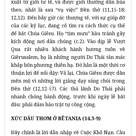
xuất từ giới tư tế, và được giới thường dân hùa
theo, nhất là sau “vụ việc” Đền thờ (11,15-18;
12,12). Đến bây giờ các thượng tế, với sự giúp đỡ
của các ký lục, đang cố tìm ra cách thức cụ thể
để bắt Chúa Giêsu. Họ “tìm mưu” hầu tránh gây
kích động nơi dân chúng (c.2). Vào dịp lễ Vượt
Qua rất nhiều khách hành hương tuôn về
Giêrusalem, họ là những người Do Thái tản mác
khắp bốn phương thiên hạ. Đó hẳn là một thời cơ
thuận lợi để nổi dậy: Vả lại, Chúa Giêsu được dân
mến mộ vì những lời giảng dạy sáng chói trong
Đền thờ (12,12-57). Các thủ lãnh Do Thái phải
nhanh chóng hành động, trước khi ngày lễ bắt
đầu: phải đảm bảo trật tự công cộng.
XỨC DẦU THƠM Ở BÊTANIA (14,3-9)
Đây chính là lời dẫn nhập về Cuộc Khổ Nạn. Câu