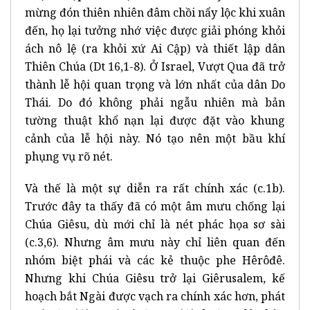
mừng đón thiên nhiên đâm chồi nẩy lộc khi xuân
đến, họ lại tưởng nhớ việc được giải phóng khỏi
ách nô lệ (ra khỏi xứ Ai Cập) và thiết lập dân
Thiên Chúa (Dt 16,1-8). Ở Israel, Vượt Qua đã trở
thành lễ hội quan trọng và lớn nhất của dân Do
Thái. Do đó không phải ngẫu nhiên mà bản
tường thuật khổ nạn lại được đặt vào khung
cảnh của lễ hội này. Nó tạo nên một bầu khí
phụng vụ rõ nét.
Và thế là một sự diễn ra rất chính xác (c.1b).
Trước đây ta thấy đã có một âm mưu chống lại
Chúa Giêsu, dù mới chỉ là nét phác họa sơ sài
(c.3,6). Nhưng âm mưu này chỉ liên quan đến
nhóm biệt phái và các kẻ thuộc phe Hêrôđê.
Nhưng khi Chúa Giêsu trở lại Giêrusalem, kế
hoạch bắt Ngài được vạch ra chính xác hơn, phát