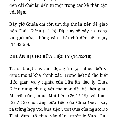
đến cái chết lại đến từ một trong các kẻ thân cận
với Ngài.
Bây giờ Giuđa chỉ còn tìm dịp thuận tiện để giao
nộp Chúa Giêsu (c.11b). Dịp này sẽ xảy ra trong
vài giờ nữa, không cần phải chờ đến hết ngày
(14,43-50).
CHUẨN BỊ CHO BỮA TIỆC LY (14,12-16).
Trình thuật này làm độc giả ngạc nhiên bởi vì
được mô tả khá chính xác. Trước hết nó cho biết
thời gian và ý nghĩa của bữa ăn tiệc ly Chúa
Giêsu dùng chung với các môn đệ. Về thời gian,
Maccô cũng như Matthêu (26,17-19) và Luca
(22,7-13)-cho rằng bữa tiệc của Chúa Giêsu xảy
ra trùng hợp với bữa tiệc Vượt Qua của người Do
Thái, được tổ chức vào đêm trước lễ Vượt Qua