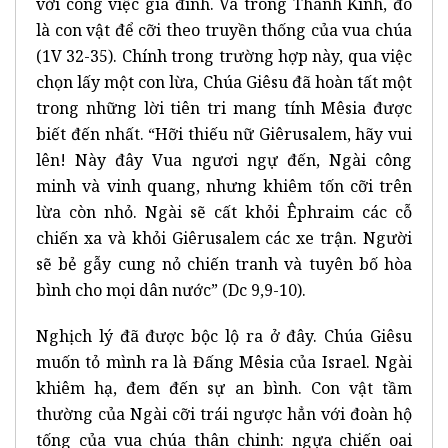
với công việc gia đình. Và trong Thánh Kinh, đó
là con vật để cỡi theo truyền thống của vua chúa
(1V 32-35). Chính trong trường hợp này, qua việc
chọn lấy một con lừa, Chúa Giêsu đã hoàn tất một
trong những lời tiên tri mang tính Mêsia được
biết đến nhất. “Hỡi thiếu nữ Giêrusalem, hãy vui
lên! Này đây Vua ngươi ngự đến, Ngài công
minh và vinh quang, nhưng khiêm tốn cỡi trên
lừa còn nhỏ. Ngài sẽ cất khỏi Êphraim các cỗ
chiến xa và khỏi Giêrusalem các xe trận. Người
sẽ bẻ gẫy cung nỏ chiến tranh và tuyên bố hòa
bình cho mọi dân nước” (Dc 9,9-10).
Nghịch lý đã được bộc lộ ra ở đây. Chúa Giêsu
muốn tỏ mình ra là Đấng Mêsia của Israel. Ngài
khiêm hạ, đem đến sự an bình. Con vật tầm
thường của Ngài cỡi trái ngược hẳn với đoàn hộ
tống của vua chúa thân chinh: ngựa chiến oai