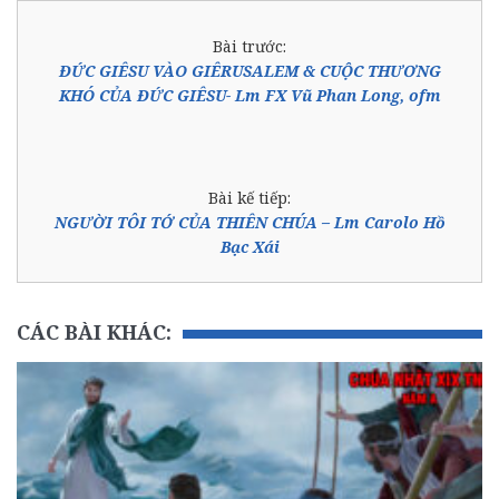
Bài trước:
ĐỨC GIÊSU VÀO GIÊRUSALEM & CUỘC THƯƠNG
KHÓ CỦA ĐỨC GIÊSU- Lm FX Vũ Phan Long, ofm
Bài kế tiếp:
NGƯỜI TÔI TỚ CỦA THIÊN CHÚA – Lm Carolo Hồ
Bạc Xái
CÁC BÀI KHÁC: