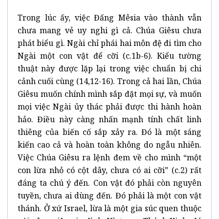
Trong lúc ấy, việc Đấng Mêsia vào thành vẫn
chưa mang vẻ uy nghi gì cả. Chúa Giêsu chưa
phát biểu gì. Ngài chỉ phái hai môn đệ đi tìm cho
Ngài một con vật để cỡi (c.1b-6). Kiểu tường
thuật này được lặp lại trong việc chuẩn bị chi
cảnh cuối cùng (14,12-16). Trong cả hai lần, Chúa
Giêsu muốn chính mình sắp đặt mọi sự, và muốn
mọi việc Ngài ủy thác phải được thi hành hoàn
hảo. Điều này càng nhấn mạnh tính chất linh
thiêng của biến cố sắp xảy ra. Đó là một sáng
kiến cao cả và hoàn toàn không do ngẫu nhiên.
Việc Chúa Giêsu ra lệnh đem về cho mình “một
con lừa nhỏ có cột dây, chưa có ai cỡi” (c.2) rất
đáng ta chú ý đến. Con vật đó phải còn nguyên
tuyền, chưa ai dùng đến. Đó phải là một con vật
thánh. Ở xứ Israel, lừa là một gia súc quen thuộc