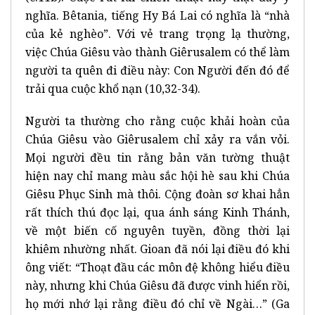
nghĩa. Bêtania, tiếng Hy Bá Lai có nghĩa là “nhà
của kẻ nghèo”. Với vẻ trang trọng lạ thường,
việc Chúa Giêsu vào thành Giêrusalem có thể làm
người ta quên đi điều này: Con Người đến đó để
trải qua cuộc khổ nạn (10,32-34).
Người ta thường cho rằng cuộc khải hoàn của
Chúa Giêsu vào Giêrusalem chỉ xảy ra vắn vỏi.
Mọi người đều tin rằng bản văn tường thuật
hiện nay chỉ mang màu sắc hội hè sau khi Chúa
Giêsu Phục Sinh mà thôi. Cộng đoàn sơ khai hẳn
rất thích thú đọc lại, qua ánh sáng Kinh Thánh,
về một biến cố nguyên tuyền, đồng thời lại
khiêm nhường nhất. Gioan đã nói lại điều đó khi
ông viết: “Thoạt đầu các môn đệ không hiểu điều
này, nhưng khi Chúa Giêsu đã được vinh hiển rồi,
họ mới nhớ lại rằng điều đó chỉ về Ngài…” (Ga