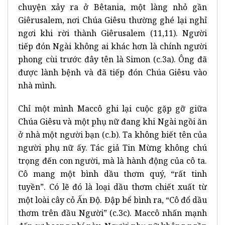
chuyện xảy ra ở Bêtania, một làng nhỏ gần
Giêrusalem, nơi Chúa Giêsu thường ghé lại nghỉ
ngơi khi rời thành Giêrusalem (11,11). Người
tiếp đón Ngài không ai khác hơn là chính người
phong cùi trước đây tên là Simon (c.3a). Ông đã
được lành bệnh và đã tiếp đón Chúa Giêsu vào
nhà mình.
Chỉ một mình Maccô ghi lại cuộc gặp gỡ giữa
Chúa Giêsu và một phụ nữ đang khi Ngài ngồi ăn
ở nhà một người bạn (c.b). Ta không biết tên của
người phụ nữ ấy. Tác giả Tin Mừng không chú
trọng đến con người, mà là hành động của cô ta.
Cô mang một bình dầu thơm quý, “rất tinh
tuyền”. Có lẽ đó là loại dầu thơm chiết xuất từ
một loài cây cỏ Ấn Độ. Đập bể bình ra, “Cô đổ dầu
thơm trên đầu Người” (c.3c). Maccô nhấn mạnh