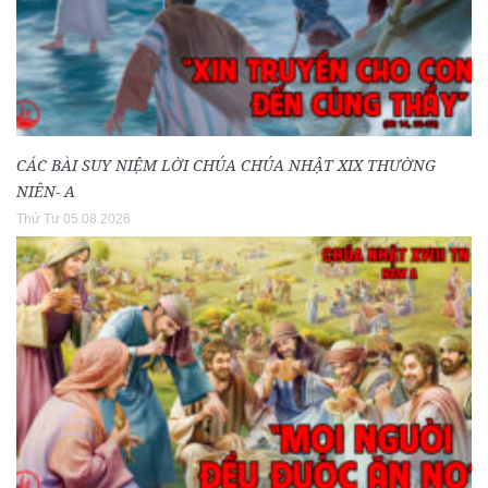
CÁC BÀI SUY NIỆM LỜI CHÚA CHÚA NHẬT XIX THƯỜNG
NIÊN- A
Thứ Tư 05.08.2026