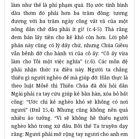
làm như thế là phí phạm quá. Họ ước tính bình
dầu thơm đó phải hơn ba trăm đồng: tương
đương với ba trăm ngày công vất vả của một
nông dân chớ đâu phải ít gì! (c.4-5). Thà rằng
đem bán lấy tiền cho kẻ khó còn hơn. Lời phê
phán này cũng có lý đấy chứ, nhưng Chúa Giêsu
vẫn bênh đỡ cho hành vi của cô ấy: “Cô ấy vừa
làm cho Tôi một việc nghĩa” (c.6). Các môn đệ
phải nhận thức ra điều này. Người ta chẳng
thiếu gì người nghèo để mà giúp đỡ. Hẳn thực là
theo luật Môsê thì Thiên Chúa đã đòi hỏi dân
Ngài phải ra tay cứu giúp kẻ bần hàn, xóa bỏ bất
công: “Ước chi kẻ nghèo khó sẽ không có nơi
ngươi” (Đnl 15,4). Nhưng cũng không nên quá
nhiều ảo tưởng. “Vì sẽ không hề thiếu người
nghèo khó trong xứ đâu. Bởi thế Ta truyền dạy
rằng: Ngươi phải mở rộng tay ngươi cho anh em