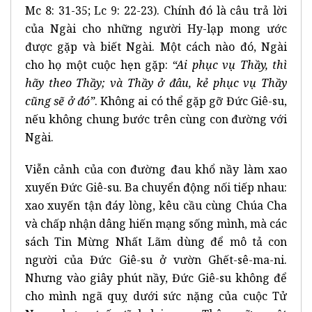
Mc 8: 31-35; Lc 9: 22-23). Chính đó là câu trả lời
của Ngài cho những người Hy-lạp mong ước
được gặp và biết Ngài. Một cách nào đó, Ngài
cho họ một cuộc hẹn gặp:
“Ai phục vụ Thầy, thì
hãy theo Thầy; và Thầy ở đâu, kẻ phục vụ Thầy
cũng sẽ ở đó”
. Không ai có thể gặp gỡ Đức Giê-su,
nếu không chung bước trên cùng con đường với
Ngài.
Viễn cảnh của con đường đau khổ nầy làm xao
xuyến Đức Giê-su. Ba chuyển động nối tiếp nhau:
xao xuyến tận đáy lòng, kêu cầu cùng Chúa Cha
và chấp nhận dâng hiến mạng sống mình, mà các
sách Tin Mừng Nhất Lãm dùng để mô tả con
người của Đức Giê-su ở vườn Ghết-sê-ma-ni.
Nhưng vào giây phút nầy, Đức Giê-su không để
cho mình ngã quỵ dưới sức nặng của cuộc Tử