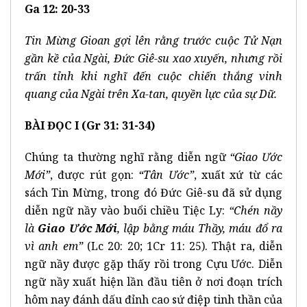
Ga 12: 20-33
Tin Mừng Gioan gợi lên rằng trước cuộc Tử Nạn
gần kề của Ngài, Đức Giê-su xao xuyến, nhưng rồi
trấn tỉnh khi nghĩ đến cuộc chiến thắng vinh
quang của Ngài trên Xa-tan, quyền lực của sự Dữ.
BÀI ĐỌC I (Gr 31: 31-34)
Chúng ta thường nghĩ rằng diễn ngữ
“Giao Ước
Mới”
, được rút gọn:
“Tân Ước”
, xuất xứ từ các
sách Tin Mừng, trong đó Đức Giê-su đã sử dụng
diễn ngữ nầy vào buổi chiều Tiệc Ly:
“Chén nầy
là
Giao Ước Mới
, lập bằng máu Thầy, máu đổ ra
vì anh em”
(Lc 20: 20; 1Cr 11: 25). Thật ra, diễn
ngữ nầy được gặp thấy rồi trong Cựu Ước. Diễn
ngữ nầy xuất hiện lần đầu tiên ở nơi đoạn trích
hôm nay đánh dấu đỉnh cao sứ điệp tinh thần của