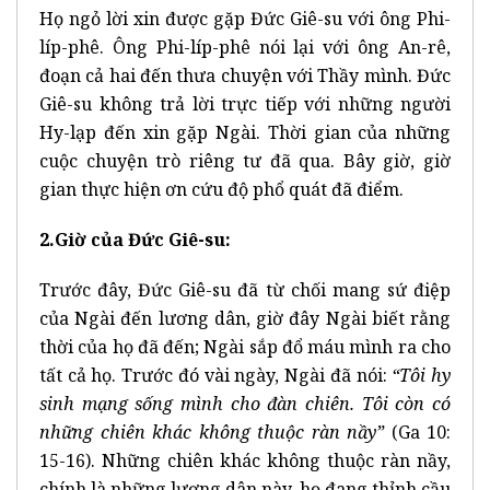
Họ ngỏ lời xin được gặp Đức Giê-su với ông Phi-
líp-phê. Ông Phi-líp-phê nói lại với ông An-rê,
đoạn cả hai đến thưa chuyện với Thầy mình. Đức
Giê-su không trả lời trực tiếp với những người
Hy-lạp đến xin gặp Ngài. Thời gian của những
cuộc chuyện trò riêng tư đã qua. Bây giờ, giờ
gian thực hiện ơn cứu độ phổ quát đã điểm.
2.Giờ của Đức Giê-su:
Trước đây, Đức Giê-su đã từ chối mang sứ điệp
của Ngài đến lương dân, giờ đây Ngài biết rằng
thời của họ đã đến; Ngài sắp đổ máu mình ra cho
tất cả họ. Trước đó vài ngày, Ngài đã nói:
“Tôi hy
sinh mạng sống mình cho đàn chiên. Tôi còn có
những chiên khác không thuộc ràn nầy”
(Ga 10:
15-16). Những chiên khác không thuộc ràn nầy,
chính là những lương dân này, họ đang thỉnh cầu