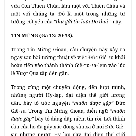
vừa Con Thiên Chúa, làm một với Thiên Chúa và
một với chúng ta. Đó là một trong những tư
tưởng cốt yếu của
“thư gởi tín hữu Do thái”
nầy.
TIN MỪNG (Ga 12: 20-33).
Trong Tin Mừng Gioan, câu chuyện này xảy ra
ngay sau bài tường thuật về việc Đức Giê-su khải
hoàn tiến vào thành thánh Giê-ru-sa-lem vào lúc
lễ Vượt Qua sắp đến gần.
Trong cùng một chuyển động, đến lượt mình,
những người Hy-lạp, đại diện thế giới lương
dân, bày tỏ ước nguyện
“muốn
được gặp”
Đức
Giê-su. Trong Tin Mừng Gioan, diễn ngữ
“muốn
được gặp”
bày tỏ dáng dấp niềm tin rồi. Lời thỉnh
cầu của họ đã gây xúc động sâu xa ở nơi Đức Giê-
su: những người Hy lạp nầy đại diện thế giới