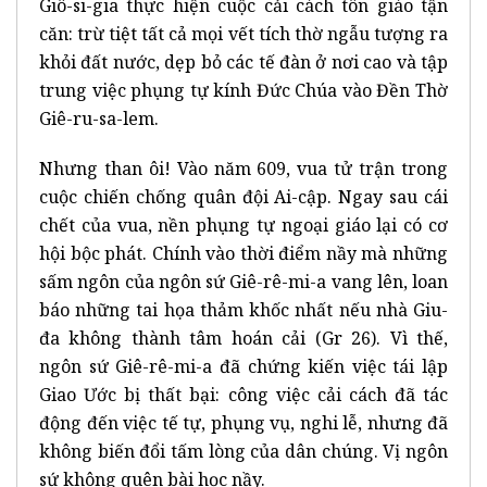
Giô-si-gia thực hiện cuộc cải cách tôn giáo tận
căn: trừ tiệt tất cả mọi vết tích thờ ngẫu tượng ra
khỏi đất nước, dẹp bỏ các tế đàn ở nơi cao và tập
trung việc phụng tự kính Đức Chúa vào Đền Thờ
Giê-ru-sa-lem.
Nhưng than ôi! Vào năm 609, vua tử trận trong
cuộc chiến chống quân đội Ai-cập. Ngay sau cái
chết của vua, nền phụng tự ngoại giáo lại có cơ
hội bộc phát. Chính vào thời điểm nầy mà những
sấm ngôn của ngôn sứ Giê-rê-mi-a vang lên, loan
báo những tai họa thảm khốc nhất nếu nhà Giu-
đa không thành tâm hoán cải (Gr 26). Vì thế,
ngôn sứ Giê-rê-mi-a đã chứng kiến việc tái lập
Giao Ước bị thất bại: công việc cải cách đã tác
động đến việc tế tự, phụng vụ, nghi lễ, nhưng đã
không biến đổi tấm lòng của dân chúng. Vị ngôn
sứ không quên bài học nầy.