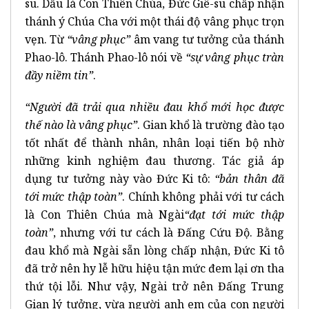
su. Dầu là Con Thiên Chúa, Đức Giê-su chấp nhận
thánh ý Chúa Cha với một thái độ vâng phục trọn
vẹn. Từ
“vâng phục”
âm vang tư tưởng của thánh
Phao-lô. Thánh Phao-lô nói về
“sự vâng phục tràn
đầy niềm tin”
.
“Người đã trải qua nhiều đau khổ mới học được
thế nào là vâng phục”
. Gian khổ là trường đào tạo
tốt nhất để thành nhân, nhân loại tiến bộ nhờ
những kinh nghiệm đau thương. Tác giả áp
dụng tư tưởng này vào Đức Ki tô:
“bản thân đã
tới mức thập toàn”
. Chính không phải với tư cách
là Con Thiên Chúa mà Ngài
“đạt tới mức thập
toàn”
, nhưng với tư cách là Đấng Cứu Độ. Bằng
đau khổ mà Ngài sẵn lòng chấp nhận, Đức Ki tô
đã trở nên hy lễ hữu hiệu tận mức đem lại ơn tha
thứ tội lỗi. Như vậy, Ngài trở nên Đấng Trung
Gian lý tưởng, vừa người anh em của con người