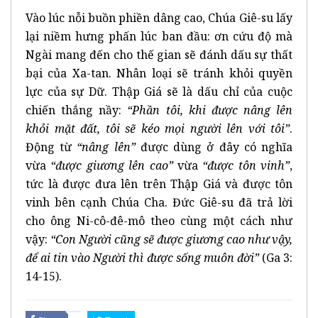
Vào lúc nỗi buồn phiền dâng cao, Chúa Giê-su lấy
lại niềm hưng phấn lúc ban đầu: ơn cứu độ mà
Ngài mang đến cho thế gian sẽ đánh dấu sự thất
bại của Xa-tan. Nhân loại sẽ tránh khỏi quyền
lực của sự Dữ. Thập Giá sẽ là dấu chỉ của cuộc
chiến thắng nầy:
“Phần tôi, khi được nâng lên
khỏi mặt đất, tôi sẽ kéo mọi người lên với tôi”
.
Động từ
“nâng lên”
được dùng ở đây có nghĩa
vừa
“được giương lên cao”
vừa
“được tôn vinh”
,
tức là được đưa lên trên Thập Giá và được tôn
vinh bên cạnh Chúa Cha. Đức Giê-su đã trả lời
cho ông Ni-cô-đê-mô theo cùng một cách như
vậy:
“Con Người cũng sẽ được giương cao như vậy,
để ai tin vào Người thì được sống muôn đời”
(Ga 3:
14-15).