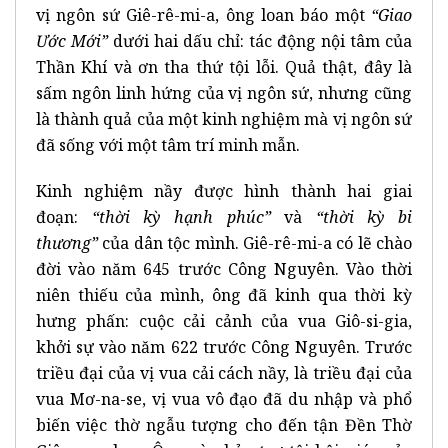
vị ngôn sứ Giê-rê-mi-a, ông loan báo một
“Giao
Ước Mới”
dưới hai dấu chỉ: tác động nội tâm của
Thần Khí và ơn tha thứ tội lỗi. Quả thật, đây là
sấm ngôn linh hứng của vị ngôn sứ, nhưng cũng
là thành quả của một kinh nghiệm mà vị ngôn sứ
đã sống với một tâm trí minh mẫn.
Kinh nghiệm nầy được hình thành hai giai
đoạn:
“thời kỳ hạnh phúc”
và
“thời kỳ bi
thương”
của dân tộc mình. Giê-rê-mi-a có lẽ chào
đời vào năm 645 trước Công Nguyên. Vào thời
niên thiếu của mình, ông đã kinh qua thời kỳ
hưng phấn: cuộc cải cảnh của vua Giô-si-gia,
khởi sự vào năm 622 trước Công Nguyên. Trước
triều đại của vị vua cải cách nầy, là triều đại của
vua Mơ-na-se, vị vua vô đạo đã du nhập và phổ
biến việc thờ ngẫu tượng cho đến tận Đền Thờ