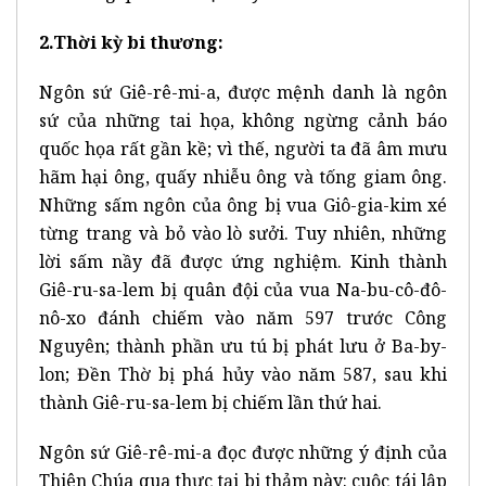
2.Thời kỳ bi thương:
Ngôn sứ Giê-rê-mi-a, được mệnh danh là ngôn
sứ của những tai họa, không ngừng cảnh báo
quốc họa rất gần kề; vì thế, người ta đã âm mưu
hãm hại ông, quấy nhiễu ông và tống giam ông.
Những sấm ngôn của ông bị vua Giô-gia-kim xé
từng trang và bỏ vào lò sưởi. Tuy nhiên, những
lời sấm nầy đã được ứng nghiệm. Kinh thành
Giê-ru-sa-lem bị quân đội của vua Na-bu-cô-đô-
nô-xo đánh chiếm vào năm 597 trước Công
Nguyên; thành phần ưu tú bị phát lưu ở Ba-by-
lon; Đền Thờ bị phá hủy vào năm 587, sau khi
thành Giê-ru-sa-lem bị chiếm lần thứ hai.
Ngôn sứ Giê-rê-mi-a đọc được những ý định của
Thiên Chúa qua thực tại bi thảm này: cuộc tái lập