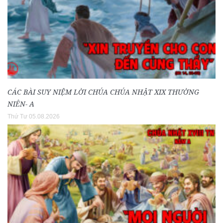
CÁC BÀI SUY NIỆM LỜI CHÚA CHÚA NHẬT XIX THƯỜNG
NIÊN- A
Thứ Tư 05.08.2026