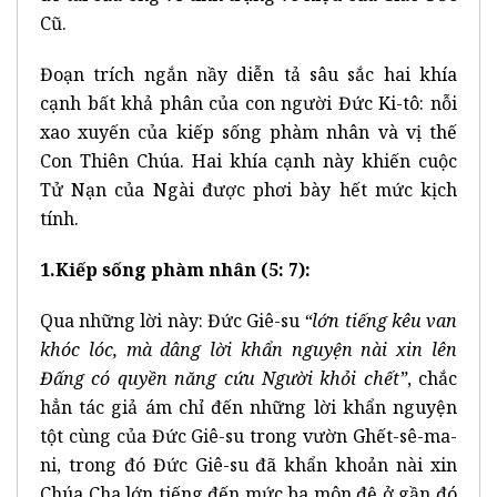
Cũ.
Đoạn trích ngắn nầy diễn tả sâu sắc hai khía
cạnh bất khả phân của con người Đức Ki-tô: nỗi
xao xuyến của kiếp sống phàm nhân và vị thế
Con Thiên Chúa. Hai khía cạnh này khiến cuộc
Tử Nạn của Ngài được phơi bày hết mức kịch
tính.
1.Kiếp sống phàm nhân (5: 7):
Qua những lời này: Đức Giê-su
“lớn tiếng kêu van
khóc lóc, mà dâng lời khẩn nguyện nài xin lên
Đấng có quyền năng cứu Người khỏi chết”
, chắc
hẳn tác giả ám chỉ đến những lời khẩn nguyện
tột cùng của Đức Giê-su trong vườn Ghết-sê-ma-
ni, trong đó Đức Giê-su đã khẩn khoản nài xin
Chúa Cha lớn tiếng đến mức ba môn đệ ở gần đó