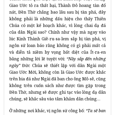
Giao Ước tỏ ra thất bại, Thành Đô hoang tàn đổ
nát, Đền Thờ chẳng bao lâu sau bị tàn phá, đây
không phải là những dấu hiệu cho thấy Thiên
Chúa có một kế hoạch khác, vì lòng chai dạ đá
của dân Ngài sao? Chính như vậy mà ngay vào
lúc Kinh Thành Giê-ru-sa-lem sắp bị tàn phá, vị
ngôn sứ loan báo rằng không có gì phải mất cả
và diễn tả niềm hy vọng bất diệt của Ít-ra-en
bằng những lời lẽ tuyệt vời:
“Nầy sắp đến những
ngày”
Đức Chúa sẽ thiết lập với dân Ngài một
Giao Ước Mới, không còn là Giao Ước được khắc
trên bia đá như Ngài đã ban cho ông Mô-sê, cũng
không trên cuốn sách như được tìm gặp trong
Đền Thờ, nhưng sẽ được ghi tạc vào lòng dạ dân
chúng, sẽ khắc sâu vào tâm khảm dân chúng…
Ở những nơi khác, vị ngôn sứ công bố:
“Ta sẽ ban