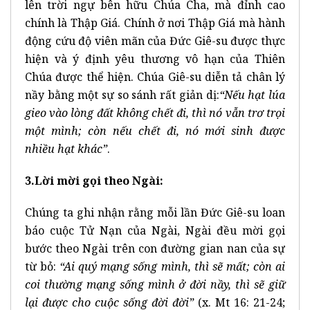
lên trời ngự bên hữu Chúa Cha, mà đỉnh cao
chính là Thập Giá. Chính ở nơi Thập Giá mà hành
động cứu độ viên mãn của Đức Giê-su được thực
hiện và ý định yêu thương vô hạn của Thiên
Chúa được thể hiện. Chúa Giê-su diễn tả chân lý
nầy bằng một sự so sánh rất giản dị:
“Nếu hạt lúa
gieo vào lòng đất không chết đi, thì nó vẫn trơ trọi
một mình; còn nếu chết đi, nó mới sinh được
nhiều hạt khác”
.
3.Lời mời gọi theo Ngài:
Chúng ta ghi nhận rằng mỗi lần Đức Giê-su loan
báo cuộc Tử Nạn của Ngài, Ngài đều mời gọi
bước theo Ngài trên con đường gian nan của sự
từ bỏ:
“Ai quý mạng sống mình, thì sẽ mất; còn ai
coi thường mạng sống mình ở đời nầy, thì sẽ giữ
lại được cho cuộc sống đời đời”
(x. Mt 16: 21-24;