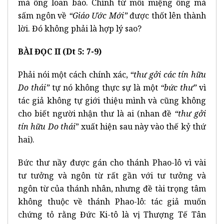
mà ông loan báo. Chính từ môi miệng ông mà
sấm ngôn về
“Giáo Ước Mới”
được thốt lên thành
lời. Đó không phải là hợp lý sao?
BÀI ĐỌC II (Dt 5: 7-9)
Phải nói một cách chính xác,
“thư gởi các tín hữu
Do thái”
tự nó không thực sự là một
“bức thư”
vì
tác giả không tự giới thiệu mình và cũng không
cho biết người nhận thư là ai (nhan đề
“thư gởi
tín hữu Do thái
” xuất hiện sau này vào thế kỷ thứ
hai).
Bức thư nầy được gán cho thánh Phao-lô vì vài
tư tưởng và ngôn từ rất gần với tư tưởng và
ngôn từ của thánh nhân, nhưng đề tài trọng tâm
không thuộc về thánh Phao-lô: tác giả muốn
chứng tỏ rằng Đức Ki-tô là vị Thượng Tế Tân