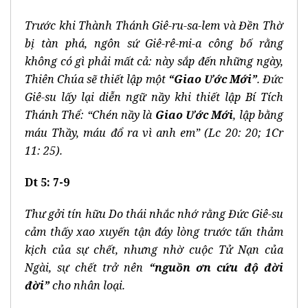
Trước khi Thành Thánh Giê-ru-sa-lem và Đền Thờ
bị tàn phá, ngôn sứ Giê-rê-mi-a công bố rằng
không có gì phải mất cả: này sắp đến những ngày,
Thiên Chúa sẽ thiết lập một
“Giao Ước Mới”
. Đức
Giê-su lấy lại diễn ngữ nầy khi thiết lập Bí Tích
Thánh Thể: “Chén nầy là
Giao Ước Mới
, lập bằng
máu Thầy, máu đổ ra vì anh em”
(Lc 20: 20; 1Cr
11: 25).
Dt 5: 7-9
Thư gởi tín hữu Do thái nhắc nhớ rằng Đức Giê-su
cảm thấy xao xuyến tận đáy lòng trước tấn thảm
kịch của sự chết, nhưng nhờ cuộc Tử Nạn của
Ngài, sự chết trở nên
“nguồn ơn cứu độ đời
đời”
cho nhân loại.