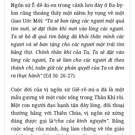
Ngôn sứ Ê-dê-ki-en trong cảnh lưu đày ở Ba-by-
lon cũng thoáng thấy một niềm hy vọng về một
Giao Ước Mới:
“Ta sẽ ban tặng các ngươi một quả
tim mới, sẽ đặt thần khí mới vào lòng các ngươi.
Ta sẽ bỏ đi quả tim bằng đá khỏi thân mình các
ngươi và sẽ ban tặng cho các ngươi một trái tim
bằng thịt. Chính thần khí của Ta, Ta sẽ đặt vào
lòng các ngươi, Ta sẽ làm cho các ngươi đi theo
thánh chỉ, tuân giữ các phán quyết của Ta và đem
ra thực hành”
(Ed 36: 26-27).
Cuộc đời của vị ngôn sứ Giê-rê-mi-a đã là một
mẫu gương về một cuộc sống trong Thần Khí rồi.
Một con người đạo hạnh tận đáy lòng, đối thoại
thường hằng với Thiên Chúa, vị ngôn sứ xứng
đáng được gọi là
“cha của kinh nguyện”
. Bằng
cuộc sống của mình, ông làm chứng về tôn giáo