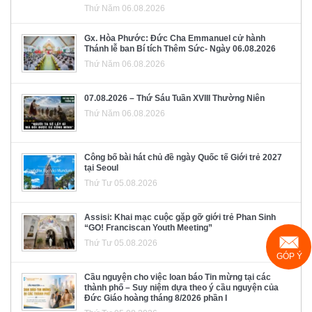
Thứ Năm 06.08.2026
Gx. Hòa Phước: Đức Cha Emmanuel cử hành
Thánh lễ ban Bí tích Thêm Sức- Ngày 06.08.2026
Thứ Năm 06.08.2026
07.08.2026 – Thứ Sáu Tuần XVIII Thường Niên
Thứ Năm 06.08.2026
Công bố bài hát chủ đề ngày Quốc tế Giới trẻ 2027
tại Seoul
Thứ Tư 05.08.2026
Assisi: Khai mạc cuộc gặp gỡ giới trẻ Phan Sinh
“GO! Franciscan Youth Meeting”
Thứ Tư 05.08.2026
GÓP Ý
Cầu nguyện cho việc loan báo Tin mừng tại các
thành phố – Suy niệm dựa theo ý cầu nguyện của
Đức Giáo hoàng tháng 8/2026 phần I