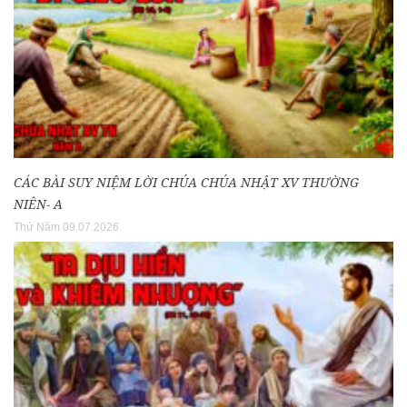
CÁC BÀI SUY NIỆM LỜI CHÚA CHÚA NHẬT XV THƯỜNG
NIÊN- A
Thứ Năm 09.07.2026