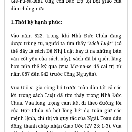
Giê-ru-sa-lem. Ông còn bảo trợ tội bội giáo của
dân chúng nữa.
1.Thời kỳ hạnh phúc:
Vào năm 622, trong khi Nhà Đức Chúa đang
được trùng tu, người ta tìm thấy
“sách Luật”
(có
thể đây là sách Đệ Nhị Luật hay ít ra những bản
văn cốt yếu của sách này), sách đã bị quên lãng
hơn nữa thế kỷ qua (vua Mơ-na-se đã cai trị từ
năm 687 đến 642 trước Công Nguyên).
Vua Giô-si-gia công bố trước toàn dân tất cả các
lời trong sách Luật đã tìm thấy trong Nhà Đức
Chúa. Vua long trọng cam kết đi theo đường lối
của Đức Chúa và hết lòng hết dạ tuân giữ các
mệnh lệnh, chỉ thị và quy tắc của Ngài. Toàn dân
đồng thanh chấp nhận Giao Ước (2V 23: 1-3). Vua