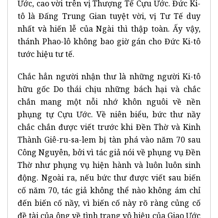
Ước, cao vời trên vị Thượng Tế Cựu Ước. Đức Ki-
tô là Đấng Trung Gian tuyệt vời, vị Tư Tế duy
nhất và hiến lễ của Ngài thì thập toàn. Ấy vậy,
thánh Phao-lô không bao giờ gán cho Đức Ki-tô
tước hiệu tư tế.
Chắc hẳn người nhận thư là những người Ki-tô
hữu gốc Do thái chịu những bách hại và chắc
chắn mang một nỗi nhớ khôn nguôi về nền
phụng tự Cựu Ước. Về niên biểu, bức thư nầy
chắc chắn được viết trước khi Đền Thờ và Kinh
Thành Giê-ru-sa-lem bị tàn phá vào năm 70 sau
Công Nguyên, bởi vì tác giả nói về phụng vụ Đền
Thờ như phụng vụ hiện hành và luôn luôn sinh
động. Ngoài ra, nếu bức thư được viết sau biến
cố năm 70, tác giả không thể nào không ám chỉ
đến biến cố nầy, vì biến cố này rõ ràng củng cố
đề tài của ông về tình trạng vô hiệu của Giao Ước