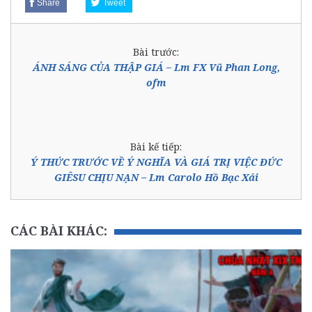
Share
Tweet
Bài trước:
ÁNH SÁNG CỦA THẬP GIÁ – Lm FX Vũ Phan Long,
ofm
Bài kế tiếp:
Ý THỨC TRƯỚC VỀ Ý NGHĨA VÀ GIÁ TRỊ VIỆC ĐỨC
GIÊSU CHỊU NẠN – Lm Carolo Hồ Bạc Xái
CÁC BÀI KHÁC: