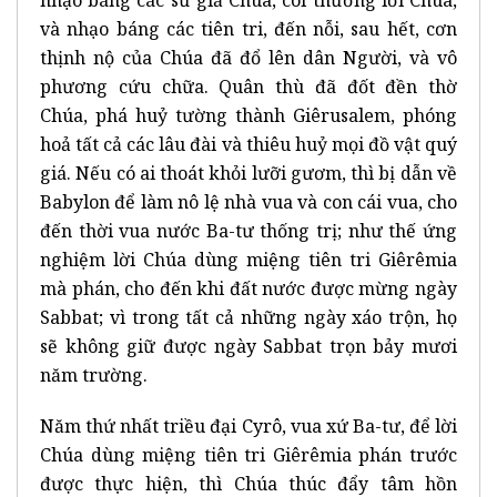
và nhạo báng các tiên tri, đến nỗi, sau hết, cơn
thịnh nộ của Chúa đã đổ lên dân Người, và vô
phương cứu chữa. Quân thù đã đốt đền thờ
Chúa, phá huỷ tường thành Giêrusalem, phóng
hoả tất cả các lâu đài và thiêu huỷ mọi đồ vật quý
giá. Nếu có ai thoát khỏi lưỡi gươm, thì bị dẫn về
Babylon để làm nô lệ nhà vua và con cái vua, cho
đến thời vua nước Ba-tư thống trị; như thế ứng
nghiệm lời Chúa dùng miệng tiên tri Giêrêmia
mà phán, cho đến khi đất nước được mừng ngày
Sabbat; vì trong tất cả những ngày xáo trộn, họ
sẽ không giữ được ngày Sabbat trọn bảy mươi
năm trường.
Năm thứ nhất triều đại Cyrô, vua xứ Ba-tư, để lời
Chúa dùng miệng tiên tri Giêrêmia phán trước
được thực hiện, thì Chúa thúc đẩy tâm hồn