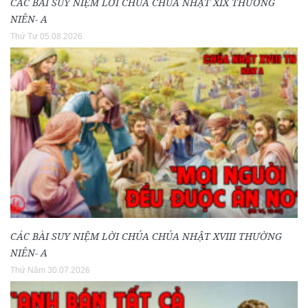
CÁC BÀI SUY NIỆM LỜI CHÚA CHÚA NHẬT XIX THƯỜNG
NIÊN- A
Thứ Tư 05.08.2026
CÁC BÀI SUY NIỆM LỜI CHÚA CHÚA NHẬT XVIII THƯỜNG
NIÊN- A
Thứ Năm 30.07.2026