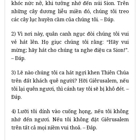
khóc nức nở, khi tưởng nhớ đến núi Sion. Trên
những cây dương liễu miền đó, chúng tôi treo
các cây lục huyền cầm của chúng tôi. – Ðáp.
2) Vì nơi này, quân canh ngục đòi chúng tôi vui
vẻ hát lên. Họ giục chúng tôi rằng: “Hãy vui
mừng; hãy hát cho chúng ta nghe điệu ca Sion!”.
– Ðáp.
3) Lẽ nào chúng tôi ca hát ngợi khen Thiên Chúa
trên đất khách quê người? Hỡi Giêrusalem, nếu
tôi lại quên ngươi, thì cánh tay tôi sẽ bị khô đét. –
Ðáp.
4) Lưỡi tôi dính vào cuống họng, nếu tôi không
nhớ đến ngươi. Nếu tôi không đặt Giêrusalem
trên tất cả mọi niềm vui thoả. – Ðáp.