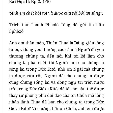
Bài Ðọc II: Ep 2, 4-10
“Anh em chết bởi tội và được cứu rỗi bởi ân sủng”.
Trích thư Thánh Phaolô Tông đồ gửi tín hữu
Êphêxô.
Anh em thân mến, Thiên Chúa là Ðấng giàu lòng
từ bi, vì lòng yêu thương cao cả mà Người đã yêu
thương chúng ta, đến nỗi khi tội lỗi làm cho
chúng ta phải chết, thì Người làm cho chúng ta
sống lại trong Ðức Kitô, nhờ ơn Ngài mà chúng
ta được cứu rỗi; Người đã cho chúng ta được
cùng chung sống lại và đồng ngự trị trên nước
trời trong Ðức Giêsu Kitô, để tỏ cho hậu thế được
thấy sự phong phú dồi dào của ơn Chúa mà lòng
nhân lành Chúa đã ban cho chúng ta trong Ðức
Giêsu Kitô? Vì chưng, bởi ơn Chúa, anh em được