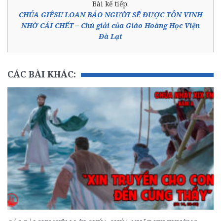
Bài kế tiếp:
CHÚA GIÊSU LOAN BÁO NGƯỜI SẼ ĐƯỢC TÔN VINH
NHỜ CÁI CHẾT – Chú giải của Giáo Hoàng Học Viện
Đà Lạt
CÁC BÀI KHÁC: