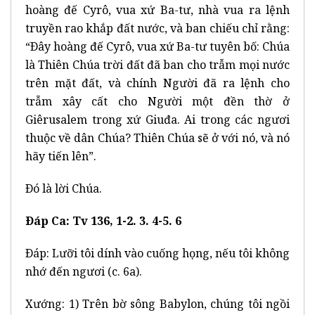
hoàng đế Cyrô, vua xứ Ba-tư, nhà vua ra lệnh
truyền rao khắp đất nước, và ban chiếu chỉ rằng:
“Ðây hoàng đế Cyrô, vua xứ Ba-tư tuyên bố: Chúa
là Thiên Chúa trời đất đã ban cho trẫm mọi nước
trên mặt đất, và chính Người đã ra lệnh cho
trẫm xây cất cho Người một đền thờ ở
Giêrusalem trong xứ Giuđa. Ai trong các ngươi
thuộc về dân Chúa? Thiên Chúa sẽ ở với nó, và nó
hãy tiến lên”.
Ðó là lời Chúa.
Ðáp Ca: Tv 136, 1-2. 3. 4-5. 6
Ðáp:
Lưỡi tôi dính vào cuống họng, nếu tôi không
nhớ đến ngươi (c. 6a).
Xướng: 1) Trên bờ sông Babylon, chúng tôi ngồi