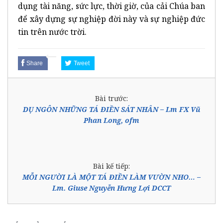
dụng tài năng, sức lực, thời giờ, của cải Chúa ban
để xây dựng sự nghiệp đời này và sự nghiệp đức
tin trên nước trời.
Share
Tweet
Bài trước:
DỤ NGÔN NHỮNG TÁ ĐIỀN SÁT NHÂN – Lm FX Vũ
Phan Long, ofm
Bài kế tiếp:
MỖI NGƯỜI LÀ MỘT TÁ ĐIỀN LÀM VƯỜN NHO… –
Lm. Giuse Nguyễn Hưng Lợi DCCT