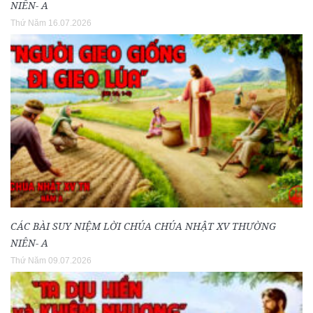
NIÊN- A
Thứ Năm 16.07.2026
CÁC BÀI SUY NIỆM LỜI CHÚA CHÚA NHẬT XV THƯỜNG
NIÊN- A
Thứ Năm 09.07.2026