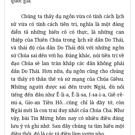
quốc gia.
Chúng ta thấy dụ ngôn vừa có tính cách lịch
sử vừa có tính cách tiên tri, nghĩa là một đàng
diễn tả những biến cố có thực, là những can
thiệp của Thiên Chúa trong lịch sử dân Do Thái,
và thái độ của dân Do Thái đối với những ngôn
sứ Chúa sai đến với họ. Đàng khác, nói tiên tri về
đạo Chúa sẽ lan tràn khắp các dân không phải
dân Do Thái. Hơn nữa, dụ ngôn cũng cho chúng
ta thấy rõ thân thế và sứ mạng của Chúa Giêsu.
Những người được sai đến trước Ngài, dù nổi
tiếng đến đâu như Ê-li-a, Ê-li-sa, I-sa-i-a, Giê-rê-
mi-a, Gio-an Tiền Hô…cũng chỉ là đầy tớ, còn
Ngài mới là con trai duy nhất của Chúa Cha. Như
vậy, bài Tin Mừng hôm nay có nhiều điều đáng
lưu ý và ghi nhớ. Sau đây chúng ta tìm hiểu một
điều thôi, đó là các tá điền làm vườn nho.