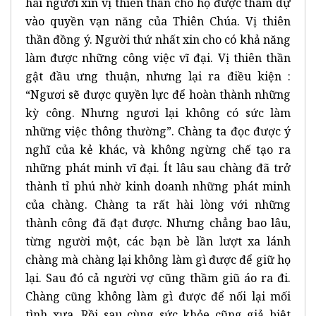
hai người xin vị thiên thần cho họ được tham dự
vào quyền vạn năng của Thiên Chúa. Vị thiên
thần đồng ý. Người thứ nhất xin cho có khả năng
làm được những công việc vĩ đại. Vị thiên thần
gật đầu ưng thuận, nhưng lại ra điều kiện :
“Ngươi sẽ được quyền lực để hoàn thành những
kỳ công. Nhưng ngươi lại không có sức làm
những việc thông thường”. Chàng ta đọc được ý
nghĩ của kẻ khác, và không ngừng chế tạo ra
những phát minh vĩ đại. Ít lâu sau chàng đã trở
thành tỉ phú nhờ kinh doanh những phát minh
của chàng. Chàng ta rất hài lòng với những
thành công đã đạt được. Nhưng chẳng bao lâu,
từng người một, các bạn bè lần lượt xa lánh
chàng mà chàng lại không làm gì được để giữ họ
lại. Sau đó cả người vợ cũng thầm giũ áo ra đi.
Chàng cũng không làm gì được để nối lại mối
tình xưa. Rồi sau cùng sức khỏe cũng giả biệt