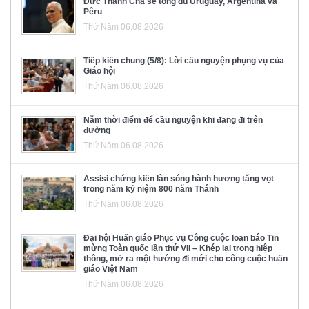
Đức Thánh Cha sẽ tông du Uruguay, Argentina và
Pêru
Thứ Năm 06.08.2026
Tiếp kiến chung (5/8): Lời cầu nguyện phụng vụ của
Giáo hội
Thứ Năm 06.08.2026
Năm thời điểm để cầu nguyện khi đang đi trên
đường
Thứ Năm 06.08.2026
Assisi chứng kiến làn sóng hành hương tăng vọt
trong năm kỷ niệm 800 năm Thánh
Thứ Năm 06.08.2026
Đại hội Huấn giáo Phục vụ Công cuộc loan báo Tin
mừng Toàn quốc lần thứ VII – Khép lại trong hiệp
thông, mở ra một hướng đi mới cho công cuộc huấn
giáo Việt Nam
Thứ Năm 06.08.2026