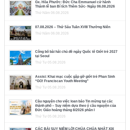
Gx. Hòa Phước: Đức Cha Emmanuel cử hành
Thánh lễ ban Bí tích Thêm Sức- Ngày 06.08.2026
Thứ Năm 06.08.2026
07.08.2026 – Thứ Sáu Tuần XVIII Thường Niên
Thứ Năm 06.08.2026
Công bố bài hát chủ đề ngày Quốc tế Giới trẻ 2027
tại Seoul
Thứ Tư 05.08.2026
Assisi: Khai mạc cuộc gặp gỡ giới trẻ Phan Sinh
“GO! Franciscan Youth Meeting”
Thứ Tư 05.08.2026
Cầu nguyện cho việc loan báo Tin mừng tại các
thành phố – Suy niệm dựa theo ý cầu nguyện của
Đức Giáo hoàng tháng 8/2026 phần I
Thứ Tư 05.08.2026
CÁC BÀI SUY NIỆM LỜI CHÚA CHÚA NHẬT XIX