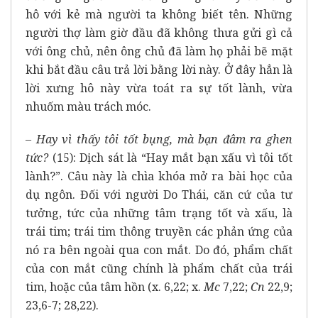
hô với kẻ mà người ta không biết tên. Những
người thợ làm giờ đầu đã không thưa gửi gì cả
với ông chủ, nên ông chủ đã làm họ phải bẽ mặt
khi bắt đầu câu trả lời bằng lời này. Ở đây hẳn là
lời xưng hô này vừa toát ra sự tốt lành, vừa
nhuốm màu trách móc.
– Hay vì thấy tôi tốt bụng, mà bạn đâm ra ghen
tức?
(15): Dịch sát là “Hay mắt bạn xấu vì tôi tốt
lành?”. Câu này là chìa khóa mở ra bài học của
dụ ngôn. Đối với người Do Thái, căn cứ của tư
tưởng, tức của những tâm trạng tốt và xấu, là
trái tim; trái tim thông truyền các phản ứng của
nó ra bên ngoài qua con mắt. Do đó, phẩm chất
của con mắt cũng chính là phẩm chất của trái
tim, hoặc của tâm hồn (x. 6,22; x.
Mc
7,22;
Cn
22,9;
23,6-7; 28,22).