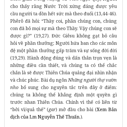
cho thấy rằng Nước Trời xứng đáng được yêu
cầu người ta dồn hết sức mà theo đuổi (13,44-46).
Phêrô đã hỏi: “Thầy coi, phần chúng con, chúng
con đã bỏ mọi sự mà theo Thầy. Vậy chúng con sẽ
được gì?” (19,27). Đức Giêsu không gạt bỏ câu
hỏi về phần thưởng; Người hứa ban cho các môn
đệ một
phần thưởng gấp trăm và sự sống đời đời
(19,29). Hành động đúng và dấn thân trọn vẹn là
những điều cần thiết, và chúng ta có thể chắc
chắn là sẽ được Thiên Chúa quảng đại nhìn nhận
và chúc phúc. Bài dụ ngôn
Những người thợ vườn
nho
bổ sung cho nguyên tắc trên đây ở điểm:
chúng ta không thể khẳng định một
quyền gì
trước nhan Thiên Chúa. Chính vì thế có liên từ
“bởi vì/quả thế” (
gar
) mở đầu cho bài (
Xem B
ả
n
d
ị
ch c
ủ
a Lm Nguy
ễ
n Th
ế
Thu
ấ
n.
).