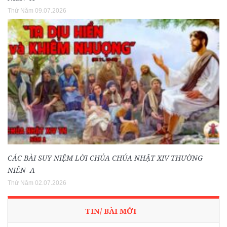
Thứ Năm 09.07.2026
CÁC BÀI SUY NIỆM LỜI CHÚA CHÚA NHẬT XIV THƯỜNG
NIÊN- A
Thứ Năm 02.07.2026
TIN/ BÀI MỚI