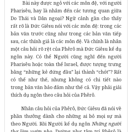
Bài này được ngỏ với các môn đệ, với người
Pharisêu, hay là nhắm đến các tương quan giữa
Do Thái và Dân ngoại? Ngữ cảnh gần cho thấy
rất rõ là Đức Giêsu nói với các môn đệ: trong các
bản văn trước cũng như trong các bản văn tiếp
sau, các thính giả là các môn đệ. Và chính là nhân
một
câu hỏi rõ rệt của Phêrô mà Đức Giêsu kể dụ
ngôn này. Có thể Người cũng nghĩ đến người
Pharisêu hoặc toàn thể Israel, được tượng trưng
bằng “những kẻ đứng đầu” lại thành “chót”? Rất
có thể như thế, nhưng không có chi tiết nào
trong bản văn bảo đảm như thế cả. Vậy phải giải
thích dụ ngôn theo câu hỏi của Phêrô.
Nhân câu hỏi của Phêrô, Đức Giêsu đã nói về
phần thưởng dành cho những ai bỏ mọi sự mà
theo Người. Rồi Người kể dụ ngôn
Những người
thợ làm vườn nho
. Dường như tâm trí Phêrô là