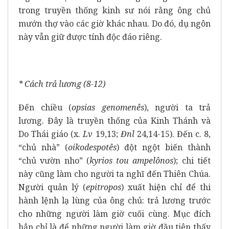
trong truyền thống kinh sư nói rằng ông chủ
mướn thợ vào các giờ khác nhau. Do đó, dụ ngôn
này vẫn giữ được tính độc đáo riêng.
* Cách trả lương (8-12)
Đến chiều (
opsias genomenês
), người ta trả
lương. Đây là truyền thống của Kinh Thánh và
Do Thái giáo (x.
Lv
19,13;
Đnl
24,14-15). Đến c. 8,
“chủ nhà” (
oikodespotês
) đột ngột biến thành
“chủ vườn nho” (
kyrios tou ampelônos
); chi tiết
này cũng làm cho người ta nghĩ đến Thiên Chúa.
Người quản lý (
epitropos
) xuất hiện chỉ để thi
hành lệnh lạ lùng của ông chủ: trả lương trước
cho những người làm giờ cuối cùng. Mục đích
hẳn chỉ là để những người làm giờ đầu tiên thấy