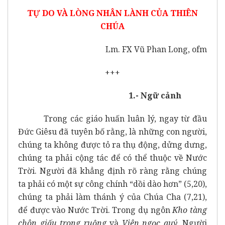
TỰ DO VÀ LÒNG NHÂN LÀNH CỦA THIÊN
CHÚA
Lm. FX Vũ Phan Long, ofm
+++
1.- Ngữ cảnh
Trong các giáo huấn luân lý, ngay từ đầu
Đức Giêsu đã tuyên bố rằng, là những con người,
chúng ta không được tỏ ra thụ động, dửng dưng,
chúng ta phải cộng tác để có thể thuộc về Nước
Trời. Người đã khẳng định rõ ràng rằng chúng
ta phải có một sự công chính “dồi dào hơn” (5,20),
chúng ta phải làm thánh ý của Chúa Cha (7,21),
để được vào Nước Trời. Trong dụ ngôn
Kho tàng
chôn giấu trong ruộng
và
Viên ngọc quý
, Người