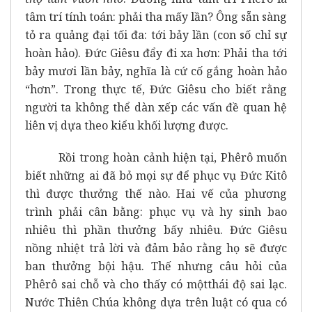
tâm trí tính toán: phải tha mấy lần? Ông sẵn sàng
tỏ ra quảng đại tối đa: tới bảy lần (con số chỉ sự
hoàn hảo). Đức Giêsu đẩy đi xa hơn: Phải tha tới
bảy mươi lần bảy, nghĩa là cứ cố gắng hoàn hảo
“hơn”. Trong thực tế, Đức Giêsu cho biết rằng
người ta không thể dàn xếp các vấn đề quan hệ
liên vị dựa theo kiểu khối lượng được.
Rồi trong hoàn cảnh hiện tại, Phêrô muốn
biết những ai đã bỏ mọi sự để phục vụ Đức Kitô
thì được thưởng thế nào. Hai vế của phương
trình phải cân bằng: phục vụ và hy sinh bao
nhiêu thì phần thưởng bấy nhiêu. Đức Giêsu
nồng nhiệt trả lời và đảm bảo rằng họ sẽ được
ban thưởng bội hậu. Thế nhưng câu hỏi của
Phêrô sai chỗ và cho thấy có mộtthái độ sai lạc.
Nước Thiên Chúa không dựa trên luật có qua có