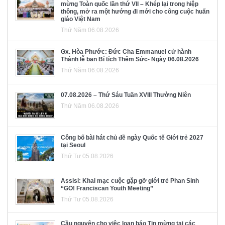
mừng Toàn quốc lần thứ VII – Khép lại trong hiệp
thông, mở ra một hướng đi mới cho công cuộc huấn
giáo Việt Nam
Thứ Năm 06.08.2026
Gx. Hòa Phước: Đức Cha Emmanuel cử hành
Thánh lễ ban Bí tích Thêm Sức- Ngày 06.08.2026
Thứ Năm 06.08.2026
07.08.2026 – Thứ Sáu Tuần XVIII Thường Niên
Thứ Năm 06.08.2026
Công bố bài hát chủ đề ngày Quốc tế Giới trẻ 2027
tại Seoul
Thứ Tư 05.08.2026
Assisi: Khai mạc cuộc gặp gỡ giới trẻ Phan Sinh
“GO! Franciscan Youth Meeting”
Thứ Tư 05.08.2026
Cầu nguyện cho việc loan báo Tin mừng tại các