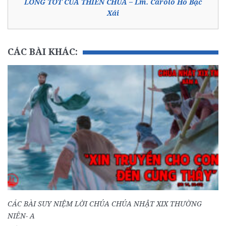
LÒNG TỐT CỦA THIÊN CHÚA – Lm. Carôlô Hồ Bặc
Xái
CÁC BÀI KHÁC:
CÁC BÀI SUY NIỆM LỜI CHÚA CHÚA NHẬT XIX THƯỜNG
NIÊN- A