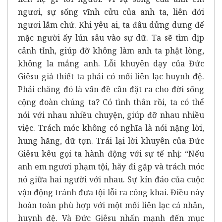
ngươi, sự sống vĩnh cửu của anh ta, liên đới
ngươi lắm chứ. Khi yêu ai, ta đâu dửng dưng để
mặc người ấy lún sâu vào sự dữ. Ta sẽ tìm dịp
cảnh tỉnh, giúp đỡ không làm anh ta phật lòng,
không la mắng anh. Lỗi khuyên dạy của Đức
Giêsu giả thiết ta phải có mối liên lạc huynh đệ.
Phải chăng đó là vấn đề cần đặt ra cho đời sống
cộng đoàn chúng ta? Có tình thân rồi, ta có thể
nói với nhau nhiều chuyện, giúp đỡ nhau nhiều
việc. Trách móc không có nghĩa là nói nặng lời,
hung hăng, dữ tợn. Trái lại lời khuyên của Đức
Giêsu kêu gọi ta hành động với sự tế nhị: “Nếu
anh em ngươi phạm tội, hãy đi gặp và trách móc
nó giữa hai người với nhau. Sự kín đáo của cuộc
vận động tránh đưa tội lỗi ra công khai. Điều này
hoàn toàn phù hợp với một mối liên lạc cá nhân,
huynh đệ. Và Đức Giêsu nhấn mạnh đến mục