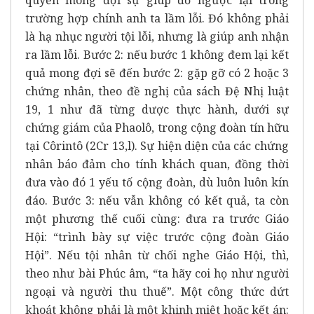
trường hợp chính anh ta lầm lỗi. Đó không phải
là hạ nhục người tội lỗi, nhưng là giúp anh nhận
ra lầm lỗi. Bước 2: nếu bước 1 không đem lại kết
quả mong đợi sẽ đến bước 2: gặp gỡ có 2 hoặc 3
chứng nhân, theo đề nghị của sách Đệ Nhị luật
19, 1 như đã từng dược thực hành, dưới sự
chứng giám của Phaolô, trong cộng đoàn tín hữu
tại Côrintô (2Cr 13,l). Sự hiện diện của các chứng
nhân báo đảm cho tính khách quan, đồng thời
đưa vào đó 1 yếu tố cộng đoàn, dù luôn luôn kín
đáo. Bước 3: nếu vẫn không có kết quả, ta còn
một phương thế cuối cùng: đưa ra trước Giáo
Hội: “trình bày sự việc trước cộng đoàn Giáo
Hội”. Nếu tội nhân từ chối nghe Giáo Hội, thì,
theo như bài Phúc âm, “ta hãy coi họ như người
ngoại và người thu thuế”. Một công thức dứt
khoát không phải là một khinh miệt hoặc kết án: