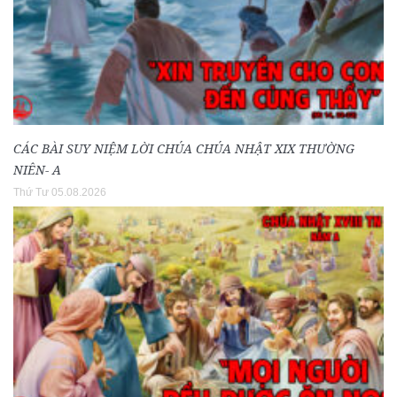
CÁC BÀI SUY NIỆM LỜI CHÚA CHÚA NHẬT XIX THƯỜNG
NIÊN- A
Thứ Tư 05.08.2026