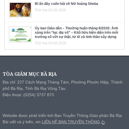
Bí ẩn đầy cuốn hút về Nữ hoàng Sheba
Thứ Hai 03.08.2026
Ủy ban Giáo dân – Thường huấn tháng 8/2026: Ánh
sáng trên “lục địa số” – Kitô hữu hiện diện trên môi
trường số với sự thật, tử tế và tinh thần xây dựng
Thứ Hai 03.08.2026
TÒA GIÁM MỤC BÀ RỊA
Địa chỉ: 227 Cách Mạng Tháng Tám, Phường Phước Hiệp, Thành
phố Bà Rịa, Tỉnh Bà Rịa Vũng Tàu.
Điện thoại: (0254) 3737 873
Website được phát triển bởi Ban Truyền Thông Giáo phận Bà Rịa.
Bài viết và ý kiến, xin
LIÊN HỆ BAN TRUYỀN THÔNG