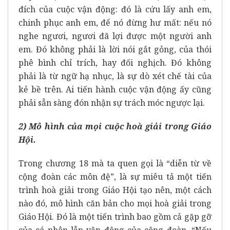
đích của cuộc vận động: đó là cứu lấy anh em,
chinh phục anh em, để nó đừng hư mất: nếu nó
nghe ngươi, ngươi đã lợi được một người anh
em. Đó không phải là lời nói gắt gỏng, của thói
phê bình chỉ trích, hay đối nghịch. Đó không
phải là từ ngữ hạ nhục, là sự dò xét chế tài của
kẻ bề trên. Ai tiến hành cuộc vận động ấy cũng
phải sẵn sàng đón nhận sự trách móc ngược lại.
2) Mô hình của mọi cuộc hoà giải trong Giáo
Hội.
Trong chương 18 mà ta quen gọi là “diễn từ về
cộng đoàn các môn đệ”, là sự miêu tả một tiến
trình hoà giải trong Giáo Hội tạo nên, một cách
nào đó, mô hình căn bản cho mọi hoà giải trong
Giáo Hội. Đó là một tiến trình bao gồm cả gặp gỡ
của cá nhân lẫn vận động của cộng đoàn. “Nếu