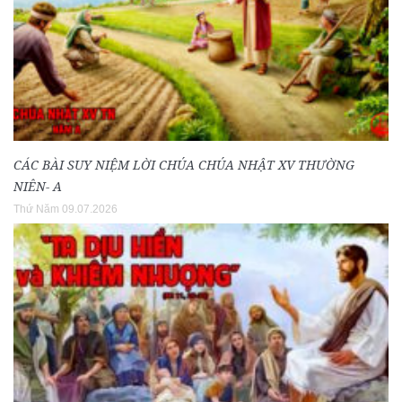
CÁC BÀI SUY NIỆM LỜI CHÚA CHÚA NHẬT XV THƯỜNG
NIÊN- A
Thứ Năm 09.07.2026