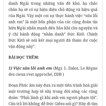
danh Ngài trong những vấn đề khó, họ chắc
chắn họ sẽ có sự hiện diện chủ động và hiệu quả
của Ngài. Vậy một coi sự thực hành việc “sửa lỗi
anh em” là một bổn phận của các cộng đoàn tín
hữu Ngài nhấn mạnh đến bầu khí cầu nguyện và
ý chí hành động “nhân danh” Đức Kitô. Chính
Đức Kitô sẽ nối kết mọi người đã tham dư cuộc
vận động này”.
BÀI ĐỌC THÊM:
1) Việc sửa lỗi anh em
(Mgr. L. Daloz, Le Règne
des cieux s’est approché, DDB )
Đoạn Phúc âm này đưa ra một tiến trình hoà giải
một trường hợp tế nhị trong đời sống các cộng
đoàn: “Phải lành gì khi anh em ngươi phạm tội”.
Câu trả lời không dễ Đức Giêsu nói gì? Hãy đi tìm