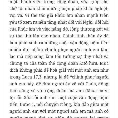
một thành viên trong cộng đoàn, vừa giúp che
chở tội nhân khỏi những biện pháp khắc nghiệt,
vội vã. Vì thế tác giả Phúc âm nhấn mạnh trên
yếu tố xem ra nền tảng nhất đối với Ngài: đòi hỏi
của Phúc âm về việc nâng đỡ, lòng thương xót và
sự tha thứ lẫn cho nhau. Chính tinh thần ấy đã
làm phát sinh ra những cuộc vận động tiệm tiến
nhiều đợt nhằm chinh phục người anh em lầm
lạc mà nếp sống làm tổn tưởng sự duy nhất và
chứng tá của toàn thể cộng đoàn Kitô hữu. Mục
đích không phải để hoà giải với một anh em như
trong Luca 17,3, nhưng là để “chinh phục”người
anh em này, để đưa người ấy về với Chúa, đồng
thời cũng về với cộng đoàn mà anh đã xa lìa vì
tội lỗi. Sửa lỗi anh em: một cuộc vận động tiệm
tiến. Bước 1, nói chuyện riêng, kín đáo giữa một
người anh em với một người anh em mà anh có
quyền mong đợi sự giúp đỡ ngược lại trong