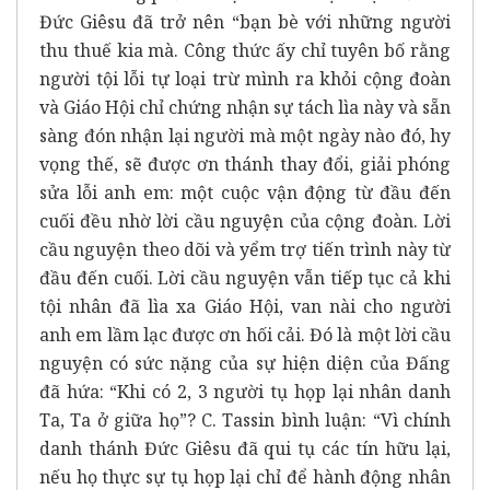
Đức Giêsu đã trở nên “bạn bè với những người
thu thuế kia mà. Công thức ấy chỉ tuyên bố rằng
người tội lỗi tự loại trừ mình ra khỏi cộng đoàn
và Giáo Hội chỉ chứng nhận sự tách lìa này và sẵn
sàng đón nhận lại người mà một ngày nào đó, hy
vọng thế, sẽ được ơn thánh thay đổi, giải phóng
sửa lỗi anh em: một cuộc vận động từ đầu đến
cuối đều nhờ lời cầu nguyện của cộng đoàn. Lời
cầu nguyện theo dõi và yểm trợ tiến trình này từ
đầu đến cuối. Lời cầu nguyện vẫn tiếp tục cả khi
tội nhân đã lìa xa Giáo Hội, van nài cho người
anh em lầm lạc được ơn hối cải. Đó là một lời cầu
nguyện có sức nặng của sự hiện diện của Đấng
đã hứa: “Khi có 2, 3 người tụ họp lại nhân danh
Ta, Ta ở giữa họ”? C. Tassin bình luận: “Vì chính
danh thánh Đức Giêsu đã qui tụ các tín hữu lại,
nếu họ thực sự tụ họp lại chỉ để hành động nhân