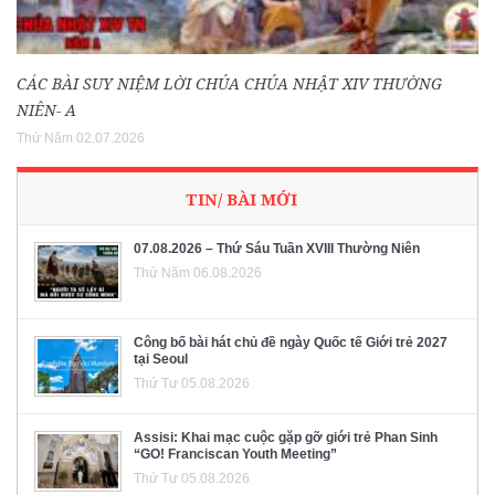
CÁC BÀI SUY NIỆM LỜI CHÚA CHÚA NHẬT XIV THƯỜNG
NIÊN- A
Thứ Năm 02.07.2026
TIN/ BÀI MỚI
07.08.2026 – Thứ Sáu Tuần XVIII Thường Niên
Thứ Năm 06.08.2026
Công bố bài hát chủ đề ngày Quốc tế Giới trẻ 2027
tại Seoul
Thứ Tư 05.08.2026
Assisi: Khai mạc cuộc gặp gỡ giới trẻ Phan Sinh
“GO! Franciscan Youth Meeting”
Thứ Tư 05.08.2026