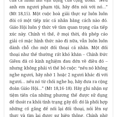
anh em ngươi phạm tội, hãy đến nói với nó…”
(Mt 18,15). Một cuộc hoà giải thực sự luôn luôn
đòi có một tiếp xúc cá nhân bằng cách nào đó.
Giáo Hội luôn ý thức về tầm quan trọng của tiếp
xúc này. Chính vì thế, ở mọi thời, dù phép cáo
giải có mặc hình thức nào đi nữa, vẫn luôn luôn
dành chỗ cho một đối thoại cá nhân. Một đối
thoại như thế thường rất khó khăn – Chính Đức
Giêsu đã có kinh nghiệm đau đớn về điều đó –
nhưng không phải vì thế bỏ cuộc: “nếu nó không
nghe ngươi, hãy nhờ 1 hoặc 2 ngươi khác đi với
ngươi… nếu nó từ chối nghe họ, hãy đưa ra cộng
đoàn Giáo Hội…” (Mt 18,16-18). Hãy ghi nhận sự
tiệm tiến của những phương thế được sử dụng
để thoát ra khỏi tình trạng gãy dỗ: đó là phối hợp
những cố gắng để nối lại đối thoại, nói lên sự
thực và tìm lại được sự hiệp thông. Chính nhờ