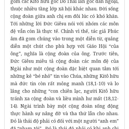
gồm các Kitô hữu gốc Do Thái lẫn gốc dân ngoại,
thuộc nhiều tầng lớp xã hội khác nhau. Đời sống
cộng đoàn giữa anh chị em đôi lúc có khó khăn.
Tới những lời Đức Giêsu nói với nhóm các môn
đệ vẫn còn là thực tế. Chính vì thế, tác giả Phúc
âm đã gom chúng vào trong một diễn từ, quảng
diễn một chút cho phù hợp với Giáo Hội “của
ông”, nghĩa là cộng đoàn của ông. Trước tiên,
Đức Giêsu miêu tả cộng đoàn các môn đệ của
Ngài như một cộng đoàn đặc biệt quan tâm tới
những kẻ “bé nhỏ” tin vào Chúa, những Kitô hữu
mà đức tin còn rất mỏng manh (18,1-10) và lo
lắng cho những “con chiên lạc, người Kitô hữu
tránh xa cộng đoàn và liều mình hư mất (18,12-
14). Ngài trình bày một cộng đoàn sống động
thực hành sự nâng đỡ và tha thứ lẫn cho nhau.
Đó là thái độ phải có đối với một người “anh em”
đã “phạm tội”.. Đó là thái độ phải có khi anh chị