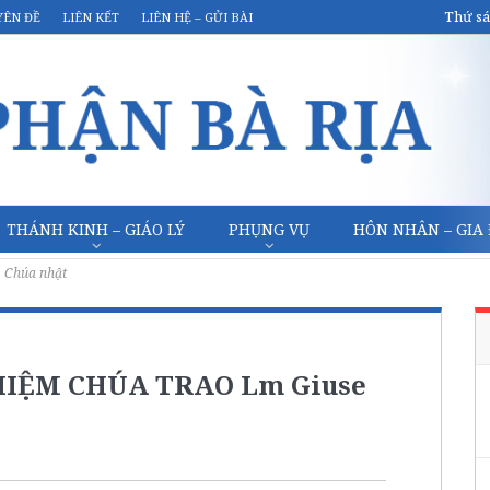
Thứ sá
YÊN ĐỀ
LIÊN KẾT
LIÊN HỆ – GỬI BÀI
THÁNH KINH – GIÁO LÝ
PHỤNG VỤ
HÔN NHÂN – GIA
Chúa nhật
IỆM CHÚA TRAO Lm Giuse