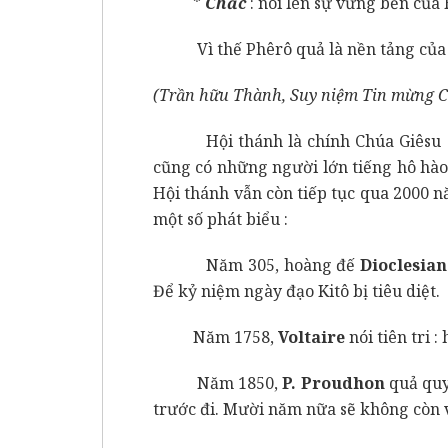
*
Chắc
: nói lên sự vững bền của 
Vì thế Phêrô quả là nền tảng của 
(Trần hữu Thành, Suy niệm Tin mừng Ch
Hội thánh là chính Chúa Giêsu tiếp
cũng có những người lớn tiếng hô hào
Hội thánh vẫn còn tiếp tục qua 2000 n
một số phát biểu :
Năm 305, hoàng đế
Dioclesia
Để kỷ niệm ngày đạo Kitô bị tiêu diệt.
Năm 1758,
Voltaire
nói tiên tri 
Năm 1850,
P. Proudhon
quả quy
trước đi. Mười năm nữa sẽ không còn 