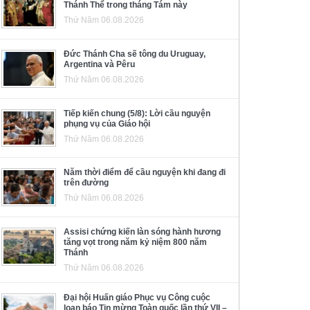
Thánh Thể trong tháng Tám này
Thứ Năm 06.08.2026
Đức Thánh Cha sẽ tông du Uruguay,
Argentina và Pêru
Thứ Năm 06.08.2026
Tiếp kiến chung (5/8): Lời cầu nguyện
phụng vụ của Giáo hội
Thứ Năm 06.08.2026
Năm thời điểm để cầu nguyện khi đang đi
trên đường
Thứ Năm 06.08.2026
Assisi chứng kiến làn sóng hành hương
tăng vọt trong năm kỷ niệm 800 năm
Thánh
Thứ Năm 06.08.2026
Đại hội Huấn giáo Phục vụ Công cuộc
loan báo Tin mừng Toàn quốc lần thứ VII –