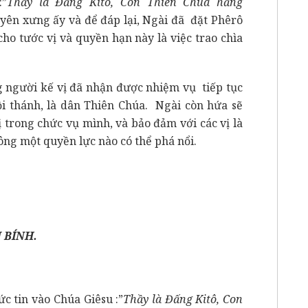
:”
Thầy là Đấng Kitô, Con Thiên Chúa hằng
uyên xưng ấy và để đáp lại, Ngài đã đặt Phêrô
ho tước vị và quyền hạn này là việc trao chìa
ười kế vị đã nhận được nhiệm vụ tiếp tục
i thánh, là dân Thiên Chúa. Ngài còn hứa sẽ
 trong chức vụ mình, và bảo đảm với các vị là
ng một quyền lực nào có thể phá nổi.
 BÍNH.
tin vào Chúa Giêsu :”
Thầy là Đấng Kitô, Con