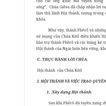
cho các ông khác mà tuyên xưng 
sống
”. Chúa Giêsu đã chấp nhận lời t
làm thủ lãnh Hội thánh, tượng trưng c
khóa.
Như vậy, thánh Phêrô và những ng
sứ mạng của Chúa Kitô điều khiển Hộ
bảo trợ thánh Phêrô và các Đấng kế vị
Hội thánh của Ngài luôn bền vững, khô
C. THỰC HÀNH LỜI CHÚA
.
Hội thánh của Chúa Kitô
I. HỘI THÁNH VÀ VIỆC TRAO QUYỀN
1. Xây dựng Hội thánh
.
Sau khi Phêrô đã tuyên xưng đức 