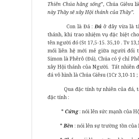
Thiên
Chúa hằng sống
”, Chúa Giêsu l
này Thầy sẽ xây Hội thánh của Thầy”.
Con là Đá :
Đá
ở đây vừa là t
thánh, khi trao nhiệm vụ đặc biệt ch
tên người đó (St 17,5-15. 35,10 . Tv 13,
mối liên hệ mới mẻ giữa người đổi t
Simon là Phêrô (Đá), Chúa có ý chỉ Ph
xây Hội thánh của Người. Tất nhiên đ
đá vô hình là Chúa Giêsu (1Cr 3,10-11 ; 
Qua đặc tính tự nhiên của đá, ta có
đặc tính :
*
Cứng
: nói lên sức mạnh của Hộ
*
Bền
: nói lên sự trường tồn của