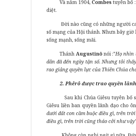
Và năm 1904,
Combes
tuyên bố :
diệt.
Đời nào cũng có những người cao h
số mạng của Hội thánh. Nhưn bây giờ h
sống mạnh, sống mãi.
Thánh
Augustinô
nói :”
Họ nhìn t
dân đã đến ngày tận số. Nhưng tôi thấ
rao giảng quyền lực của Thiên Chúa cho
2. Phêrô được trao quyền lãn
Sau khi Chúa Giêsu tuyên bố sẽ lậ
Giêsu liền ban quyền lãnh đạo cho ôn
dưới đất con cầm buộc điều gì, trên trờ
điều gì, trên trời cũng tháo cởi như vậy
Không còn nghi ngờ gì nữa, Đức Gi