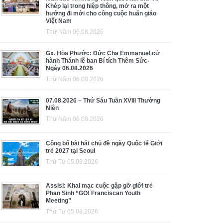
Khép lại trong hiệp thông, mở ra một
hướng đi mới cho công cuộc huấn giáo
Việt Nam
Thứ Năm 06.08.2026
Gx. Hòa Phước: Đức Cha Emmanuel cử
hành Thánh lễ ban Bí tích Thêm Sức-
Ngày 06.08.2026
Thứ Năm 06.08.2026
07.08.2026 – Thứ Sáu Tuần XVIII Thường
Niên
Thứ Năm 06.08.2026
Công bố bài hát chủ đề ngày Quốc tế Giới
trẻ 2027 tại Seoul
Thứ Tư 05.08.2026
Assisi: Khai mạc cuộc gặp gỡ giới trẻ
Phan Sinh “GO! Franciscan Youth
Meeting”
Thứ Tư 05.08.2026