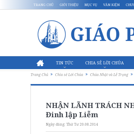
TRANG CHỦ
GIỚI THIỆU
MỤC VỤ
VĂN KIỆN
CHU
TIN TỨC
CHIA SẺ LỜI CHÚA
Trang Chủ
Chia sẻ Lời Chúa
Chúa Nhật và Lễ Trọng
NHẬN LÃNH TRÁCH NH
Đinh lập Liễm
Ngày đăng:
Thứ Tư 20.08.2014