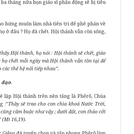
 ba tháng nữa bọn giáo sĩ phản động sẽ bị tiêu
ứng muốn làm nhà tiên tri để phê phán về
ọ ở đâu ? Họ đã chết. Hội thánh vẫn còn sống,
hấy Hội thánh, họ nói : Hội thánh sẽ chết, giáo
y họ chết mỗi ngày mà Hội thánh vẫn tồn tại để
 các thế hệ nối tiếp nhau”.
h đạo
.
p Hội thánh trên nền tảng là Phêrô, Chúa
g :”
Thầy sẽ trao cho con chìa khoá Nước Trời,
i cũng cầm buộc như vậy ; dưới đất, con tháo cởi
” (Mt 16,19).
êsu đã tuyển chọn và tấn phong Phêrô làm