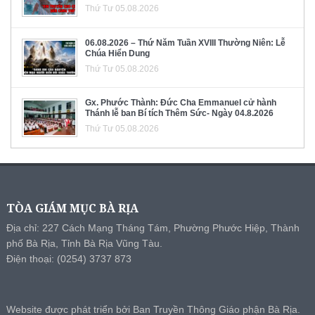
Thứ Tư 05.08.2026
06.08.2026 – Thứ Năm Tuần XVIII Thường Niên: Lễ
Chúa Hiển Dung
Thứ Tư 05.08.2026
Gx. Phước Thành: Đức Cha Emmanuel cử hành
Thánh lễ ban Bí tích Thêm Sức- Ngày 04.8.2026
Thứ Tư 05.08.2026
TÒA GIÁM MỤC BÀ RỊA
Địa chỉ: 227 Cách Mạng Tháng Tám, Phường Phước Hiệp, Thành
phố Bà Rịa, Tỉnh Bà Rịa Vũng Tàu.
Điện thoại: (0254) 3737 873
Website được phát triển bởi Ban Truyền Thông Giáo phận Bà Rịa.