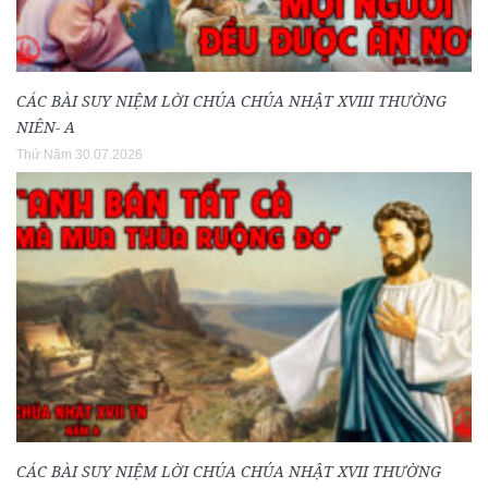
CÁC BÀI SUY NIỆM LỜI CHÚA CHÚA NHẬT XVIII THƯỜNG
NIÊN- A
Thứ Năm 30.07.2026
CÁC BÀI SUY NIỆM LỜI CHÚA CHÚA NHẬT XVII THƯỜNG