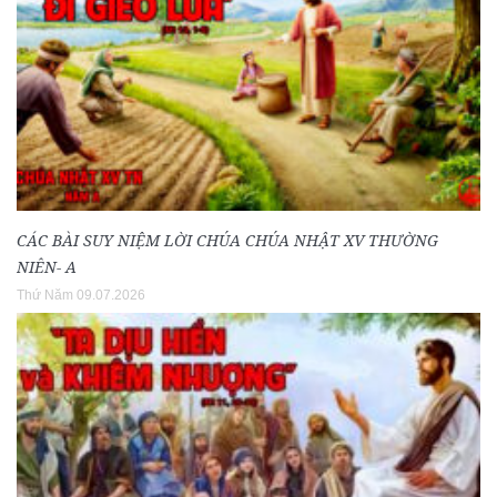
CÁC BÀI SUY NIỆM LỜI CHÚA CHÚA NHẬT XV THƯỜNG
NIÊN- A
Thứ Năm 09.07.2026