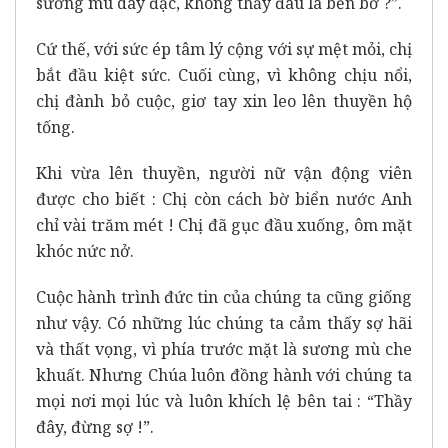
sương mù dày đặc, không thấy đâu là bến bờ ?”.
Cứ thế, với sức ép tâm lý cộng với sự mệt mỏi, chị
bắt đầu kiệt sức. Cuối cùng, vì không chịu nổi,
chị đành bỏ cuộc, giơ tay xin leo lên thuyền hộ
tống.
Khi vừa lên thuyền, người nữ vận động viên
được cho biết : Chị còn cách bờ biển nước Anh
chỉ vài trăm mét ! Chị đã gục đầu xuống, ôm mặt
khóc nức nở.
Cuộc hành trình đức tin của chúng ta cũng giống
như vậy. Có những lúc chúng ta cảm thấy sợ hãi
và thất vọng, vì phía trước mặt là sương mù che
khuất. Nhưng Chúa luôn đồng hành với chúng ta
mọi nơi mọi lúc và luôn khích lệ bên tai : “Thầy
đây, đừng sợ !”.