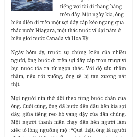
tiếng với tài đi thăng bằng
trên dây. Một ngày kia, ông
biểu diễn đi trên một sợi dây cáp kéo ngang qua
thác nước Niagara, một thác nước vĩ đại nằm ở
biên giới nước Canađa và Hoa Kỳ.
Ngày hôm ấy, trước sự chứng kiến của nhiều
người, ông bước đi trên sợi dây cáp trơn trượt vì
bụi nước tỏa ra từ ngọn thác. Với độ sâu thăm
thẳm, nếu rớt xuống, ông sẽ bị tan xương nát
thịt.
Mọi người nín thở dõi theo từng bước chân của
ông. Cuối cùng, ông đã bước đến đầu bên kia sợi
dây, giữa tiếng reo hò vang dậy của dân chúng.
Một người thanh niên chạy đến bên người làm
xiếc tỏ lòng ngưỡng mộ : “Quả thật, ông là người