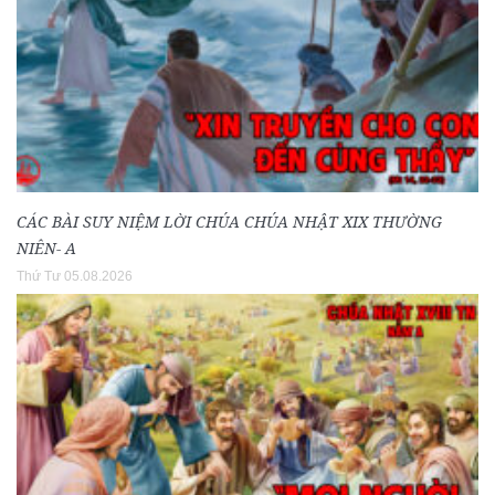
CÁC BÀI SUY NIỆM LỜI CHÚA CHÚA NHẬT XIX THƯỜNG
NIÊN- A
Thứ Tư 05.08.2026