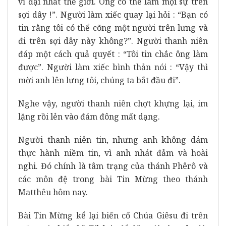
vĩ đại nhất thế giới. Ông có thể làm mọi sự trên
sợi dây !”. Người làm xiếc quay lại hỏi : “Bạn có
tin rằng tôi có thể cõng một người trên lưng và
đi trên sợi dây này không?”. Người thanh niên
đáp một cách quả quyết : “Tôi tin chắc ông làm
được”. Người làm xiếc bình thản nói : “Vậy thì
mời anh lên lưng tôi, chúng ta bắt đầu đi”.
Nghe vậy, người thanh niên chợt khựng lại, im
lặng rồi lẻn vào đám đông mất dạng.
Người thanh niên tin, nhưng anh không dám
thực hành niềm tin, vì anh nhát đảm và hoài
nghi. Đó chính là tâm trạng của thánh Phêrô và
các môn đệ trong bài Tin Mừng theo thánh
Matthêu hôm nay.
Bài Tin Mừng kể lại biến cố Chúa Giêsu đi trên