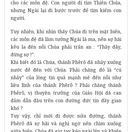
cho các môn đệ. Con người đi tìm Thiên Chúa,
nhưng Ngài lại đi bước trước để tìm kiếm con
người.
Tuy nhiên, khi nhìn thấy Chúa đi trên mặt biển,
các môn đệ đã lầm tưởng Ngài là ma, nên sợ hãi
kêu la đến nỗi Chúa phải trấn an : “Thầy đây,
đừng sợ !”.
Khi biết đó là Chúa, thánh Phêrô đã nhảy xuống
nước để đến với Chúa. Phải chăng đó là “cú
nhảy” của lòng tin quá mạnh mẽ đến nỗi như
liều lĩnh của thánh Phêrô ? Phải chăng thánh
Phêrô, vị thuyền trưởng của Giáo Hội đã can
đảm dẫn đầu trên con đường đức tin đầy gian
khó ?
Tuy vậy, chỉ mới đi được nửa đường, thánh
Phêrô đã sợ hãi và nghi ngờ nên chìm xuống
giữa biển. Chúa đã giơ tay kéo ngài lên và khiển