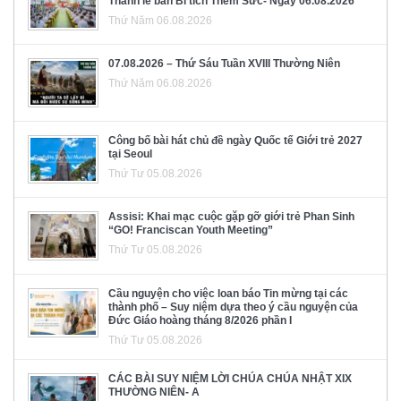
Thánh lễ ban Bí tích Thêm Sức- Ngày 06.08.2026
Thứ Năm 06.08.2026
07.08.2026 – Thứ Sáu Tuần XVIII Thường Niên
Thứ Năm 06.08.2026
Công bố bài hát chủ đề ngày Quốc tế Giới trẻ 2027
tại Seoul
Thứ Tư 05.08.2026
Assisi: Khai mạc cuộc gặp gỡ giới trẻ Phan Sinh
“GO! Franciscan Youth Meeting”
Thứ Tư 05.08.2026
Cầu nguyện cho việc loan báo Tin mừng tại các
thành phố – Suy niệm dựa theo ý cầu nguyện của
Đức Giáo hoàng tháng 8/2026 phần I
Thứ Tư 05.08.2026
CÁC BÀI SUY NIỆM LỜI CHÚA CHÚA NHẬT XIX
THƯỜNG NIÊN- A