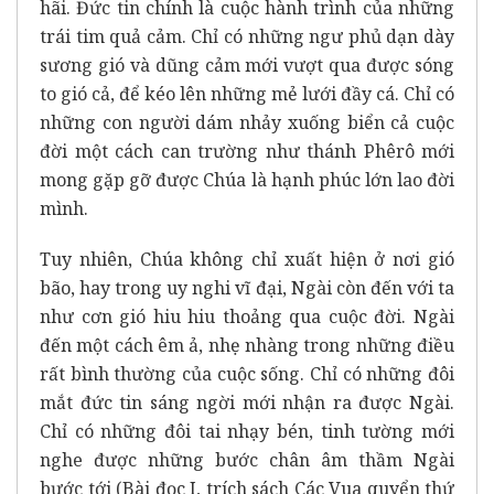
hãi. Đức tin chính là cuộc hành trình của những
trái tim quả cảm. Chỉ có những ngư phủ dạn dày
sương gió và dũng cảm mới vượt qua được sóng
to gió cả, để kéo lên những mẻ lưới đầy cá. Chỉ có
những con người dám nhảy xuống biển cả cuộc
đời một cách can trường như thánh Phêrô mới
mong gặp gỡ được Chúa là hạnh phúc lớn lao đời
mình.
Tuy nhiên, Chúa không chỉ xuất hiện ở nơi gió
bão, hay trong uy nghi vĩ đại, Ngài còn đến với ta
như cơn gió hiu hiu thoảng qua cuộc đời. Ngài
đến một cách êm ả, nhẹ nhàng trong những điều
rất bình thường của cuộc sống. Chỉ có những đôi
mắt đức tin sáng ngời mới nhận ra được Ngài.
Chỉ có những đôi tai nhạy bén, tinh tường mới
nghe được những bước chân âm thầm Ngài
bước tới (Bài đọc I, trích sách Các Vua quyển thứ