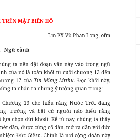
I TRÊN MẶT BIỂN HỒ
Lm PX Vũ Phan Long, ofm
.- Ngữ cảnh
húng ta nên đặt đoạn văn này vào trong ngữ
ảnh của nó là toàn khối từ cuối chương 13 đến
hương 17 của
Tin Mừng Mtthu
. Đọc khối này,
húng ta nhận ra những ý tưởng quan trọng:
) Chương 13 cho hiểu rằng Nước Trời đang
ăng trưởng và bất cứ người nào hiểu rằng
i lựa chọn dứt khoát. Kể từ nay, chúng ta thấy
 nét dần, được củng cố dần, mở ra dần với đức
u nhiệm Đức Giêsu. Chính là nơi cộng đoàn này