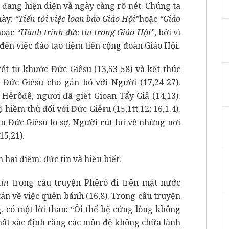
đang hiện diện và ngày càng rõ nét. Chúng ta
này:
“Tiến tới việc loan báo Giáo Hội”
hoặc
“Giáo
oặc
“Hành trình đức tin trong Giáo Hội”
, bởi vì
đến việc đào tạo tiệm tiến cộng đoàn Giáo Hội.
ét từ khước Đức Giêsu (13,53-58) và kết thúc
Đức Giêsu cho gắn bó với Người (17,24-27).
Hêrôđê, người đã giết Gioan Tẩy Giả (14,13).
hiềm thù đối với Đức Giêsu (15,1tt.12; 16,1.4).
n Đức Giêsu lo sợ, Người rút lui về những nơi
15,21).
hai điểm: đức tin và hiểu biết:
tin
trong câu truyện Phêrô đi trên mặt nước
tán về việc quên bánh (16,8). Trong câu truyện
, có một lời than: “Ôi thế hệ cứng lòng không
nhất xác định rằng các môn đệ không chữa lành