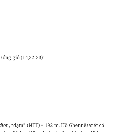
ng gió (14,32-33):
dion
, “dặm” (NTT) = 192 m. Hồ Ghennêsarét có