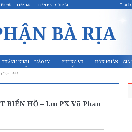
Thứ bả
YÊN ĐỀ
LIÊN KẾT
LIÊN HỆ – GỬI BÀI
THÁNH KINH – GIÁO LÝ
PHỤNG VỤ
HÔN NHÂN – GIA
Chúa nhật
T BIỂN HỒ – Lm PX Vũ Phan