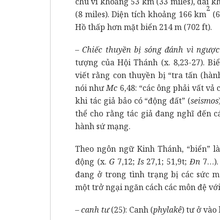
chu vi khoảng 53 km (33 miles), dài 
2
(8 miles). Diện tích khoảng 166 km
(6
Hồ thấp hơn mặt biển 214 m (702 ft).
– Chiếc thuyền bị sóng đánh vì ngượ
tượng của Hội Thánh (x. 8,23-27). B
viết rằng con thuyền bị “tra tấn (hành
nói như
Mc
6,48: “các ông phải vất vả
khi tác giả bảo có “động đất” (
seismos
thể cho rằng tác giả đang nghĩ đến c
hành sứ mạng.
Theo ngôn ngữ Kinh Thánh, “biển” là
động (x.
G
7,12;
Is
27,1; 51,9t;
Đn
7…).
đang ở trong tình trạng bị các sức m
một
trở ngại ngăn cách các môn đệ với
– canh tư
(25): Canh (
phylakê
) tư ở vào