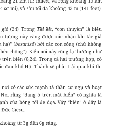
khoảng 21 km (13 miles), và rộng khoảng 13 km
4 sq mi), và sâu tối đa khoảng 43 m (141 feet).
c gió
(24): Trong
TM
Mt
, “con thuyền” là biểu
iểu tượng này càng được xác nhận khi tác giả
 hạ)” (
basanizô
) bởi các con sóng (chứ không
 chèo chống”). Kiểu nói này cũng lạ thường như
) trên biển (8,24). Trong cả hai trường hợp, có
ác đau khổ Hội Thánh sẽ phải trải qua khi thi
 nơi có các sức mạnh tà thần cư ngụ và hoạt
 Nói rằng “đang ở trên mặt biển” có nghĩa là
ạnh của bóng tối đe dọa. Vậy “biển” ở đây là
 Đức Giêsu.
 khoảng từ 3g đến 6g sáng.