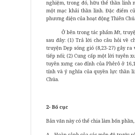
nghiệm, trong đó, hữu thể thần linh
một
mạc khải thần linh. Đặc điểm củ
phương diện của hoạt động Thiên Chú
Ở bên trong tác phẩm
Mt
, truy
sau đây: (1) Trả lời cho câu hỏi về 
truyện Dẹp sóng gió (8,23-27) gây ra
tiếp nối; (2) Cung cấp một
lời tuyên x
tuyên xưng cao đỉnh của Phêrô ở 16,1
tính và ý nghĩa của quyền lực thần l
Chúa.
2- Bố cục
Bản văn này có thể chia làm bốn phần,
A – Hoàn cảnh của các môn đệ trước só