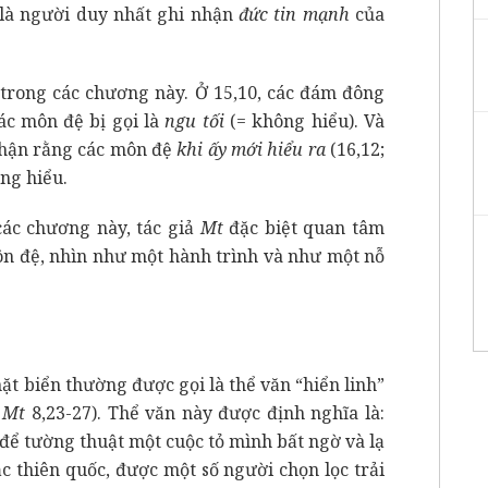
 là người duy nhất ghi nhận
đức tin mạnh
của
 trong các chương này. Ở 15,10, các đám đông
các môn đệ bị gọi là
ngu tối
(= không hiểu). Và
hận rằng các môn đệ
khi ấy mới hiểu ra
(16,12;
ng hiểu.
các chương này, tác giả
Mt
đặc biệt quan tâm
môn đệ, nhìn như một hành trình và như một nỗ
ặt biển thường được gọi là thể văn “hiển linh”
,
Mt
8,23-27). Thể văn này được định nghĩa là:
 để tường thuật một
cuộc tỏ mình bất ngờ và lạ
ặc thiên quốc, được một
số người chọn lọc trải