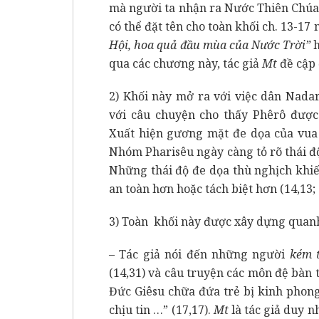
mà người ta nhận ra Nước Thiên Chúa 
có thể đặt tên cho toàn khối ch. 13-17 
Hội, hoa quả đầu mùa của Nước Trời”
h
qua các chương này, tác giả
Mt
đề cập 
2) Khối này mở ra với việc dân Nadar
với câu chuyện cho thấy Phêrô được 
Xuất hiện gương mặt đe dọa của vua 
Nhóm Pharisêu ngày càng tỏ rõ thái độ 
Những thái độ đe dọa thù nghịch khiế
an toàn hơn hoặc tách biệt hơn (14,13; 
3) Toàn khối này được xây dựng quanh 
– Tác giả nói đến những người
kém 
(14,31) và câu truyện các môn đệ bàn 
Đức Giêsu chữa đứa trẻ bị kinh phong
chịu tin …” (17,17).
Mt
là tác giả duy 