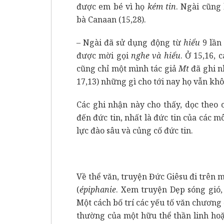
được em bé vì họ
kém tin
. Ngài cũng
bà Canaan (15,28).
– Ngài đã sử dụng động từ
hiểu
9 lần
được mời gọi
nghe và hiểu
. Ở 15,16, 
cũng chỉ một mình tác giả
Mt
đã ghi n
17,13) những gì cho tới nay họ vẫn khô
Các ghi nhận này cho thấy, dọc theo 
đến đức tin, nhất là đức tin của các 
lực đào sâu và củng cố đức tin.
Về thể văn, truyện Đức Giêsu đi trên m
(
épiphanie
. Xem truyện Dẹp sóng gió
Một cách bố trí các yếu tố văn chương
thường của một
hữu thể thần linh ho