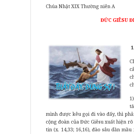
Chúa Nhật XIX Thường niên A
ĐỨC GIÊSU Đ
1
C
c
c
c
1
t
mình được kêu gọi đi vào đấy, thì phả
cộng đoàn của Đức Giêsu xuất hiện rõ
tin (x. 14,33; 16,16), đào sâu dần mầ