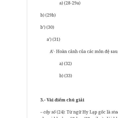
a) (28-29a)
b) (29b)
b’) (30)
a’) (31)
A’- Hoàn cảnh của các môn đệ sau só
a) (32)
b) (33)
3.- Vài điểm chú giải
– cây số
(24): Từ ngữ Hy Lạp gốc là
sta