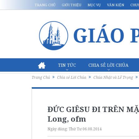
TRANG CHỦ
GIỚI THIỆU
MỤC VỤ
VĂN KIỆN
CHU
TIN TỨC
CHIA SẺ LỜI CHÚA
Trang Chủ
Chia sẻ Lời Chúa
Chúa Nhật và Lễ Trọng
ĐỨC GIÊSU ĐI TRÊN MẶ
Long, ofm
Ngày đăng:
Thứ Tư 06.08.2014