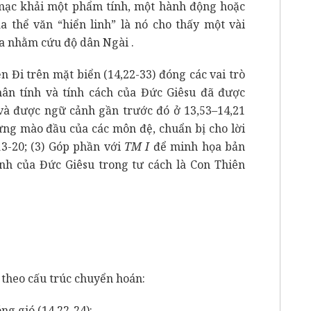
 mạc khải một
phẩm tính, một
hành động hoặc
a thể văn “hiển linh” là nó cho thấy một
vài
a nhằm cứu độ dân Ngài .
ện Đi trên mặt biển (14,22-33) đóng các vai trò
chân tính và tính cách của Đức Giêsu đã được
 và được ngữ cảnh gần trước đó ở 13,53–14,21
ưng mào đầu của các môn đệ, chuẩn bị cho lời
3-20; (3) Góp phần với
TM
I
để minh họa bản
inh của Đức Giêsu trong tư cách là Con Thiên
 theo cấu trúc chuyển hoán:
ng gió (14,22-24):