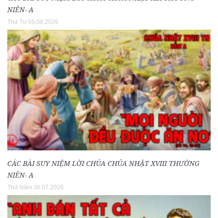
NIÊN- A
Thứ Tư 05.08.2026
CÁC BÀI SUY NIỆM LỜI CHÚA CHÚA NHẬT XVIII THƯỜNG
NIÊN- A
Thứ Năm 30.07.2026