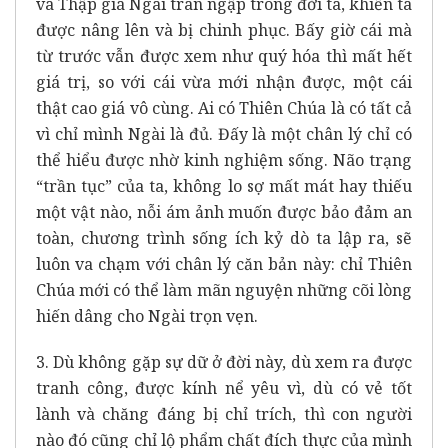
và Thập giá Ngài tràn ngập trong đời ta, khiến ta
được nâng lên và bị chinh phục. Bấy giờ cái mà
từ trước vẫn được xem như quý hóa thì mất hết
giá trị, so với cái vừa mới nhận được, một cái
thật cao giá vô cùng. Ai có Thiên Chúa là có tất cả
vì chỉ mình Ngài là đủ. Đấy là một chân lý chỉ có
thể hiểu được nhờ kinh nghiệm sống. Não trạng
“trần tục” của ta, không lo sợ mất mát hay thiếu
một vật nào, nỗi ám ảnh muốn được bảo đảm an
toàn, chương trình sống ích kỷ dò ta lập ra, sẽ
luôn va chạm với chân lý căn bản này: chỉ Thiên
Chúa mới có thể làm mãn nguyện những cõi lòng
hiến dâng cho Ngài trọn vẹn.
3. Dù không gặp sự dữ ở đời này, dù xem ra được
tranh công, được kính nể yêu vì, dù có vẻ tốt
lành và chăng đáng bị chỉ trích, thì con người
nào đó cũng chỉ lộ phẩm chất đích thực của mình