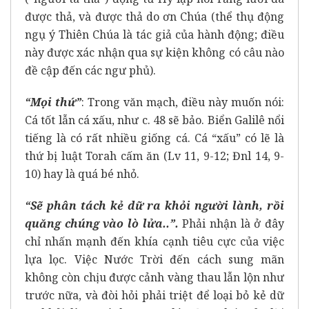
được thả, và được thả do ơn Chúa (thể thụ động
ngụ ý Thiên Chúa là tác giả của hành động; điều
này được xác nhận qua sự kiện không có câu nào
đề cập đến các ngư phủ).
“Mọi thứ”
: Trong văn mạch, điều này muốn nói:
Cá tốt lẫn cá xấu, như c. 48 sẽ bảo. Biển Galilê nổi
tiếng là có rất nhiều giống cá. Cá “xấu” có lẽ là
thứ bị luật Torah cấm ăn (Lv 11, 9-12; Đnl 14, 9-
10) hay là quá bé nhỏ.
“Sẽ phân tách kẻ dữ ra khỏi người lành, rồi
quăng chúng vào lò lửa..”.
Phải nhận là ở đây
chỉ nhấn mạnh đến khía cạnh tiêu cực của việc
lựa lọc. Việc Nước Trời đến cách sung mãn
không còn chịu được cảnh vàng thau lẫn lộn như
trước nữa, và đòi hỏi phải triệt để loại bỏ kẻ dữ