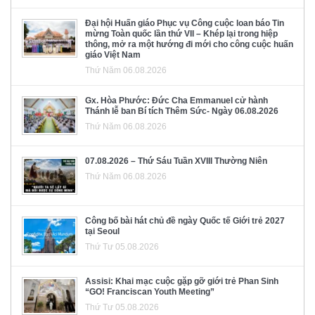
Đại hội Huấn giáo Phục vụ Công cuộc loan báo Tin
mừng Toàn quốc lần thứ VII – Khép lại trong hiệp
thông, mở ra một hướng đi mới cho công cuộc huấn
giáo Việt Nam
Thứ Năm 06.08.2026
Gx. Hòa Phước: Đức Cha Emmanuel cử hành
Thánh lễ ban Bí tích Thêm Sức- Ngày 06.08.2026
Thứ Năm 06.08.2026
07.08.2026 – Thứ Sáu Tuần XVIII Thường Niên
Thứ Năm 06.08.2026
Công bố bài hát chủ đề ngày Quốc tế Giới trẻ 2027
tại Seoul
Thứ Tư 05.08.2026
Assisi: Khai mạc cuộc gặp gỡ giới trẻ Phan Sinh
“GO! Franciscan Youth Meeting”
Thứ Tư 05.08.2026