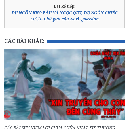
Bài kế tiếp:
DỤ NGÔN KHO BÁU VÀ NGỌC QUÝ, DỤ NGÔN CHIẾC
LƯỚI- Chú giải của Noel Quession
CÁC BÀI KHÁC:
CÁC BÀI SUY NIỆM LỜI CHÚA CHÚA NHẬT XIX THƯỜNG