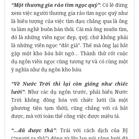
“Một thương gia rảo tìm ngọc quý”
: Có lẽ đừng
xem việc người thương gia rảo tìm ngọc quý như
là biểu tượng của việc tìm đạo; chẳng qua là ông
ta làm nghề buôn bán thôi. Cái mà ông muốn tìm,
đó là những viên ngọc đẹp, quý, chứ không phải
là những viên ngọc “đắt giá”. Thế mà ông lại bắt
gặp một kho báu bất ngờ… Thành thử rốt cuộc
dụ ngôn viên ngọc cũng tương tự và có cùng một
ý nghĩa như dụ ngôn kho báu.
“Về Nước Trời thì lại còn giống như chiếc
lưới”
: Như các dụ ngôn trước, phải hiểu Nước
Trời không đồng hóa với chiếc lưới (là một
phương tiện tạm thời), cũng chẳng với cá bắt
được, mà với toàn thể công việc được miêu tả.
“…đã được thả”
: Trái với cách dịch của BJ
(“người ta thả”) động từ Hy lạp nói rằng lưới đã