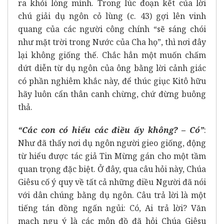
ra khỏi lòng mình. Trong lúc đoạn kết của lời
chú giải dụ ngôn cỏ lùng (c. 43) gợi lên vinh
quang của các người công chính “sẽ sáng chói
như mặt trời trong Nước của Cha họ”, thì nơi đây
lại không giống thế. Chắc hẳn một muốn chấm
dứt diễn từ dụ ngôn của ông bằng lời cảnh giác
có phần nghiêm khắc này, để thúc giục Kitô hữu
hãy luôn cẩn thân canh chừng, chứ đừng buông
thả.
“Các con có hiểu các điều ấy không? – Có”
:
Như đã thấy nơi dụ ngôn người gieo giống, động
từ hiểu được tác giả Tin Mừng gán cho một tầm
quan trọng đặc biệt. Ở đây, qua câu hỏi này, Chúa
Giêsu cố ý quy về tất cả những điều Người đã nói
với dân chúng bằng dụ ngôn. Câu trả lời là một
tiếng tán đồng ngấn ngủi: Có, Ai trả lời? Văn
mạch ngụ ý là các môn đồ đã hỏi Chúa Giêsu