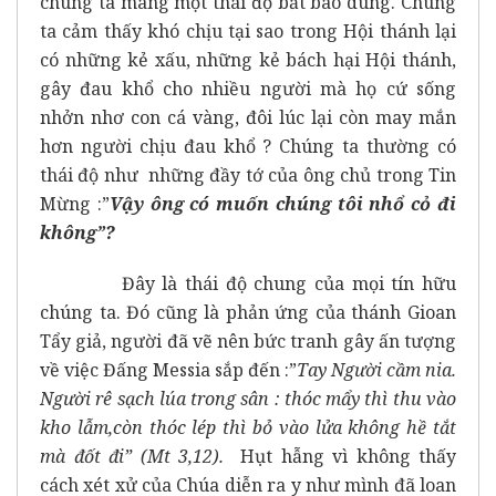
chúng ta mang một thái độ bất bao dung. Chúng
ta cảm thấy khó chịu tại sao trong Hội thánh lại
có những kẻ xấu, những kẻ bách hại Hội thánh,
gây đau khổ cho nhiều người mà họ cứ sống
nhởn nhơ con cá vàng, đôi lúc lại còn may mắn
hơn người chịu đau khổ ? Chúng ta thường có
thái độ như những đầy tớ của ông chủ trong Tin
Mừng :”
Vậy ông có muốn chúng tôi nhổ cỏ đi
không”?
Đây là thái độ chung của mọi tín hữu
chúng ta. Đó cũng là phản ứng của thánh Gioan
Tẩy giả, người đã vẽ nên bức tranh gây ấn tượng
về việc Đấng Messia sắp đến :”
Tay Người
cầm nia.
Người rê sạch lúa trong sân : thóc mẩy thì thu vào
kho lẫm,còn thóc lép thì bỏ vào lửa không hề tắt
mà đốt đi” (Mt 3,12).
Hụt hẫng vì không thấy
cách xét xử của Chúa diễn ra y như mình đã loan