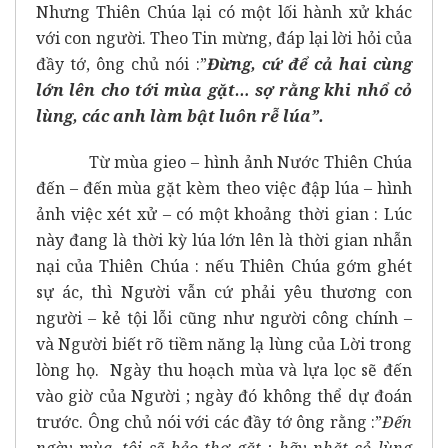
Nhưng Thiên Chúa lại có một lối hành xử khác
với con người. Theo Tin mừng, đáp lại lời hỏi của
đầy tớ, ông chủ nói :”
Đừng, cứ để cả hai cùng
lớn lên cho tới mùa gặt… sợ rằng khi nhổ cỏ
lùng, các anh làm bật luôn rễ lúa”.
Từ mùa gieo – hình ảnh Nước Thiên Chúa
đến – đến mùa gặt kèm theo việc đập lúa – hình
ảnh việc xét xử – có một khoảng thời gian : Lúc
này đang là thời kỳ lúa lớn lên là thời gian nhẫn
nại của Thiên Chúa : nếu Thiên Chúa gớm ghét
sự ác, thì Người vẫn cứ phải yêu thương con
người – kẻ tội lỗi cũng như người công chính –
và Người biết rõ tiềm năng lạ lùng của Lời trong
lòng họ. Ngày thu hoạch mùa và lựa lọc sẽ đến
vào giờ của Người ; ngày đó không thể dự đoán
trước. Ông chủ nói với các đầy tớ ông rằng :”
Đến
ngày mùa, tôi sẽ bảo thợ gặt : hãy nhặt cỏ lùng