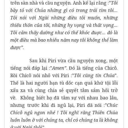
trên sàn nhà và cầu nguyện. Anh kể lại rằng :”
Tôi
bầy tỏ với Chúa những gì có trong trái tim tôi…
Tôi nói với Ngài những điều tôi muốn, những
thiếu thốn của tôi, những hy vọng và thất vọng…
Tôi cảm thấy dường như có thể khóc đuợc… đó là
một điều mà bao nhiêu năm nay tôi không thể làm
được”.
Sau khi Piri vừa cầu nguyện xong, một
tiếng nói đáp lại :”
Amen”
. Đó là tiếng của Chicô.
Rồi Chicô nói nhỏ với Piri :”
Tôi cũng tin Chúa
”.
Thế là hai người bạn tù dốc cạn quá khứ tội lỗi
xấu xa và cùng chia sẻ quyết tâm sám hối trở
về. Không biết họ đã tâm sự với nhau bao lâu,
nhưng trước khi đi ngủ lại, Piri đã nói :”
Chúc
Chicô ngủ ngon nhé ! Tôi nghĩ rằng Thiên Chúa
luôn luôn ở với chúng ta, chỉ có chúng ta là không
ở với Ngài thôi”.