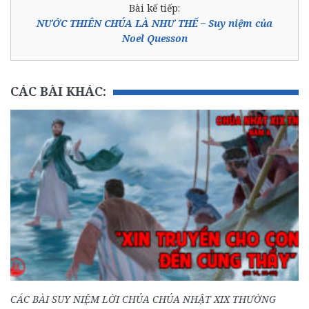
Bài kế tiếp:
NƯỚC THIÊN CHÚA LÀ NHƯ THẾ – Suy niệm của
Noel Quesson
CÁC BÀI KHÁC:
CÁC BÀI SUY NIỆM LỜI CHÚA CHÚA NHẬT XIX THƯỜNG