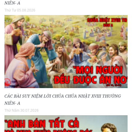
NIÊN- A
Thứ Tư 05.08.2026
CÁC BÀI SUY NIỆM LỜI CHÚA CHÚA NHẬT XVIII THƯỜNG
NIÊN- A
Thứ Năm 30.07.2026