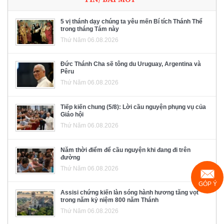
5 vị thánh dạy chúng ta yêu mến Bí tích Thánh Thể
trong tháng Tám này
Thứ Năm 06.08.2026
Đức Thánh Cha sẽ tông du Uruguay, Argentina và
Pêru
Thứ Năm 06.08.2026
Tiếp kiến chung (5/8): Lời cầu nguyện phụng vụ của
Giáo hội
Thứ Năm 06.08.2026
Năm thời điểm để cầu nguyện khi đang đi trên
đường
Thứ Năm 06.08.2026
GÓP Ý
Assisi chứng kiến làn sóng hành hương tăng vọt
trong năm kỷ niệm 800 năm Thánh
Thứ Năm 06.08.2026