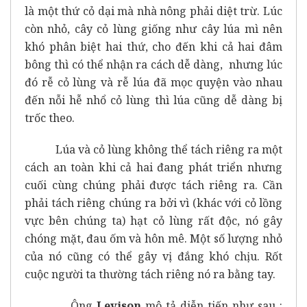
là một thứ cỏ dại mà nhà nông phải diệt trừ. Lúc
còn nhỏ, cây cỏ lùng giống như cây lúa mì nên
khó phân biệt hai thứ, cho đến khi cả hai đâm
bông thì có thể nhận ra cách dễ dàng, nhưng lúc
đó rễ cỏ lùng và rễ lúa đã mọc quyện vào nhau
đến nỗi hễ nhổ cỏ lùng thì lúa cũng dễ dàng bị
trốc theo.
Lúa và cỏ lùng không thể tách riêng ra một
cách an toàn khi cả hai đang phát triển nhưng
cuối cùng chúng phải được tách riêng ra. Cần
phải tách riêng chúng ra bởi vì (khác với cỏ lồng
vực bên chúng ta) hạt cỏ lùng rất độc, nó gây
chóng mặt, đau ốm và hôn mê. Một số lượng nhỏ
của nó cũng có thể gây vị đắng khó chịu. Rốt
cuộc người ta thường tách riêng nó ra bằng tay.
Ông
Levison
mô tả diễn tiến như sau :