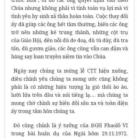
Chúa nhưng không phải vì tính toán vụ lợi mà vì
tình yêu hy sinh xả thân hoàn toàn. Cuộc thay đổi
ấy đã giúp các ông hết tầm thường, biến các ông
trở nên những kẻ trung thành, những cột trụ
của Giáo Hội, đến nỗi dù đe doạ, dù tù đày, dù tra
tấn, dù gươm giáo, các ông cũng vẫn can đảm và
hăng say loan truyền niềm tin vào Chúa.
Ngày nay chúng ta mừng lễ CTT hiện xuống,
điều chính yếu chúng ta mong ước cũng không
phải là có những hiện tượng lạ gió thổi ào ào,
lưỡi lửa trên đầu và nói tiếng lạ…. mà chúng ta
mong chờ chính sự biến đổi sâu xa và toàn diện
ấy trong tâm hồn chúng ta.
Đó cũng chính là ý tưởng của ĐGH Phaolô VI
trong bài huấn dụ của Ngài hôm 29.11.1972.