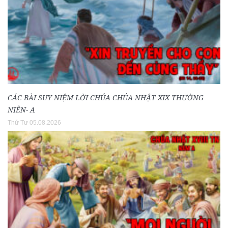
CÁC BÀI SUY NIỆM LỜI CHÚA CHÚA NHẬT XIX THƯỜNG
NIÊN- A
Thứ Tư 05.08.2026