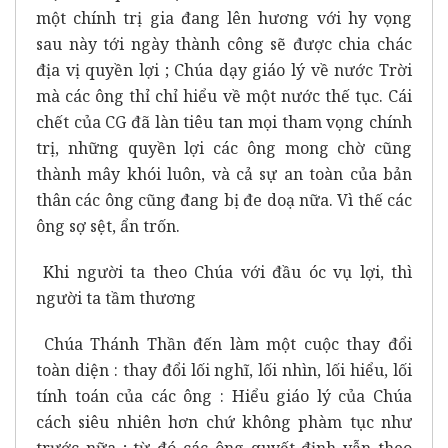
một chính trị gia đang lên hương với hy vọng
sau này tới ngày thành công sẽ được chia chác
địa vị quyền lợi ; Chúa dạy giáo lý về nước Trời
mà các ông thỉ chỉ hiểu về một nước thế tục. Cái
chết của CG đã làn tiêu tan mọi tham vọng chính
trị, những quyền lợi các ông mong chờ cũng
thành mây khói luôn, và cả sự an toàn của bản
thân các ông cũng đang bị đe doạ nữa. Vì thế các
ông sợ sệt, ẩn trốn.
Khi người ta theo Chúa với đầu óc vụ lợi, thì
người ta tầm thương
Chúa Thánh Thần đến làm một cuộc thay đổi
toàn diện : thay đổi lối nghĩ, lối nhìn, lối hiểu, lối
tính toán của các ông : Hiểu giáo lý của Chúa
cách siêu nhiên hơn chứ không phàm tục như
trước nữa ; từ đó các ông quyết định vẫn theo