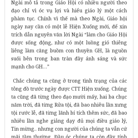
Ngài mô tả trong Giáo Hội có nhiều người theo
đạo chỉ vì óc vụ lợi và hiểu giáo lý một cách
phàm tục. Chính vì thế mà theo Ngài, Giáo hội
ngày nay cần có một lễ Hiện Xuống mới, để xin
trích dẫn nguyên văn lời Ngài “làm cho Giáo Hội
được sống động, như có một luồng gió thiêng
liêng làm căng buồm con thuyền GH, là nguồn
suối bên trong ban tràn đầy ánh sáng và sức
mạnh cho GH…”
Chắc chúng ta cũng ở trong tình trạng của các
tông đồ trước ngày được CTT Hiện xuống. Chúng
ta cũng đã từng theo đạo mười mấy, hai ba chục
năm trời, đã từng Rửa tội, đã bao nhiêu lần xưng
tội rước lễ, đã từng lãnh bí tích thêm sức, đã bao
nhiêu lần nghe giảng dạy đủ mọi điều giáo lý,
Tin mừng.. nhưng con người của chúng ta vẫn cứ
mãi tầm thường. Đầu óc chúng ta còn đầy tính