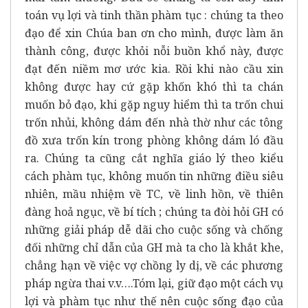
toán vụ lợi và tinh thần phàm tục : chúng ta theo
đạo để xin Chúa ban ơn cho mình, được làm ăn
thành công, được khỏi nỗi buồn khổ này, được
đạt đến niềm mơ ước kia. Rồi khi nào cầu xin
không được hay cứ gặp khốn khó thì ta chán
muốn bỏ đạo, khi gặp nguy hiểm thì ta trốn chui
trốn nhủi, không dám đến nhà thờ như các tông
đồ xưa trốn kín trong phòng không dám ló đầu
ra. Chúng ta cũng cắt nghĩa giáo lý theo kiểu
cách phàm tục, không muốn tin những điều siêu
nhiên, mầu nhiệm về TC, về linh hồn, về thiên
đàng hoả ngục, về bí tích ; chúng ta đòi hỏi GH có
những giải pháp dễ dãi cho cuộc sống và chống
đối những chỉ dẫn của GH mà ta cho là khắt khe,
chẳng hạn về việc vợ chồng ly dị, về các phương
pháp ngừa thai v.v….Tóm lại, giữ đạo một cách vụ
lợi và phàm tục như thế nên cuộc sống đạo của