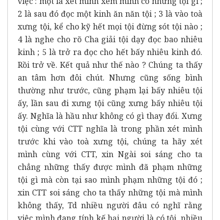
việc : một là xét mình xem mình có những tội gì ;
2 là sau đó đọc một kinh ăn năn tội ; 3 là vào toà
xưng tội, kể cho kỹ hết mọi tội đừng sót tội nào ;
4 là nghe cho rõ Cha giải tội dạy đọc bao nhiêu
kinh ; 5 là trở ra đọc cho hết bấy nhiêu kinh đó.
Rồi trở về. Kết quả như thế nào ? Chúng ta thấy
an tâm hơn đôi chút. Nhưng cũng sống bình
thường như trước, cũng phạm lại bấy nhiêu tội
ấy, lần sau đi xưng tội cũng xưng bấy nhiêu tội
ấy. Nghĩa là hầu như không có gì thay đổi. Xưng
tội cùng với CTT nghĩa là trong phần xét mình
trước khi vào toà xưng tội, chúng ta hãy xét
mình cùng với CTT, xin Ngài soi sáng cho ta
chẳng những thấy được mình đã phạm những
tội gì mà còn tại sao mình phạm những tội đó ;
xin CTT soi sáng cho ta thấy những tội mà mình
không thấy, Td nhiều người đâu có nghĩ rằng
việc mình đang tính kế hại người là có tội, nhiều