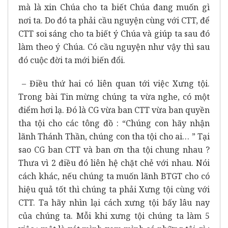
mà là xin Chúa cho ta biết Chúa đang muốn gì
nơi ta. Do đó ta phải cầu nguyện cùng với CTT, để
CTT soi sáng cho ta biết ý Chúa và giúp ta sau đó
làm theo ý Chúa. Có cầu nguyện như vậy thì sau
đó cuộc đời ta mới biến đổi.
– Điều thứ hai có liên quan tới việc Xưng tội.
Trong bài Tin mừng chúng ta vừa nghe, có một
điểm hơi lạ. Đó là CG vừa ban CTT vừa ban quyền
tha tội cho các tông đồ : “Chúng con hãy nhận
lãnh Thánh Thần, chúng con tha tội cho ai… ” Tại
sao CG ban CTT và ban ơn tha tội chung nhau ?
Thưa vì 2 điều đó liên hệ chặt chẻ với nhau. Nói
cách khác, nếu chúng ta muốn lãnh BTGT cho có
hiệu quả tốt thì chúng ta phải Xưng tội cùng với
CTT. Ta hãy nhìn lại cách xưng tội bấy lâu nay
của chúng ta. Mỗi khi xưng tội chúng ta làm 5