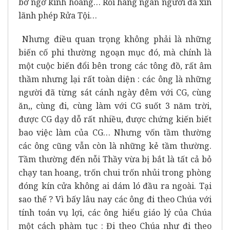
bở ngỡ kinh hoàng… Rồi hàng ngàn người đã xin
lãnh phép Rửa Tội…
Nhưng điều quan trọng không phải là những
biến cố phi thường ngoạn mục đó, mà chính là
một cuộc biến đổi bên trong các tông đồ, rất âm
thầm nhưng lại rất toàn diện : các ông là những
người đã từng sát cánh ngày đêm với CG, cùng
ăn,, cùng đi, cùng làm với CG suốt 3 năm trời,
được CG dạy dỗ rất nhiều, được chứng kiến biết
bao việc làm của CG… Nhưng vốn tầm thường
các ông cũng vẫn còn là những kẻ tầm thường.
Tầm thường đến nỗi Thầy vừa bị bắt là tất cả bỏ
chạy tan hoang, trốn chui trốn nhủi trong phòng
đóng kín cửa không ai dám ló đầu ra ngoài. Tại
sao thế ? Vì bấy lâu nay các ông đi theo Chúa với
tính toán vụ lợi, các ông hiểu giáo lý của Chúa
một cách phàm tục : Đi theo Chúa như đi theo