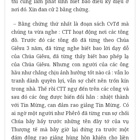
thì cũng làm phát sinh biết bao điều kỳ diệu ở
nơi đó. Xin đan cử 2 bằng chứng.
– Bằng chứng thứ nhất là đoạn sách CvTđ mà
chúng ta vừa nghe : CTT hoạt động nơi các tông
đồ. Trước đó các tông đồ đã từng theo Chúa
Giêsu 3 năm, đã từng nghe biết bao lời dạy dỗ
của Chúa Giêsu, đã từng thấy biết bao phép lạ
của Chúa Giêsu. Nhưng con người của các ông
hầu như chẳng chịu ảnh hưởng tốt nào cả : vẫn lo
tranh dành quyền lợi, vẫn sợ chết nên trốn kín
trong nhà. Thế rồi CTT ngự đến trên các công và
sau đó các ông được biến đổi hẳn : nhiệt thành
với Tin Mừng, can đảm rao giảng Tin Mừng. Có
ai ngờ một người như Phêrô đã từng run sợ chối
Chúa bây bẩy trước những tên đầy tớ của vụ
Thượng tế mà bây giờ lại đứng ra trước một
đám đông rao giảng hùng hồn khiến cho liền