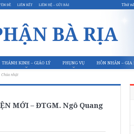
Thứ nă
YÊN ĐỀ
LIÊN KẾT
LIÊN HỆ – GỬI BÀI
THÁNH KINH – GIÁO LÝ
PHỤNG VỤ
HÔN NHÂN – GIA
Chúa nhật
IỆN MỚI – ĐTGM. Ngô Quang