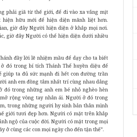
ng phải giã từ thế giới, để đi vào xa vắng mịt
hiện hữu mới để hiện diện mãnh liệt hơn.
an, giờ đây Người hiện diện ở khắp mọi nơi.
ác, giờ đây Người có thể hiện diện dưới nhiều
hánh đầy lời lẽ nhiệm mầu để dạy cho ta biết
ở đó trong bí tích Thánh Thể huyền diệu để
 để giúp ta đủ sức mạnh đi hết con đường trần
ười anh em đồng tâm nhất trí cùng nhau dâng
 ở đó trong những anh em bé nhỏ nghèo hèn
 mở rộng vòng tay nhân ái. Người ở đó trong
m, trong những người hy sinh bản thân mình
thế giới tươi đẹp hơn. Người có mặt trên khắp
cảnh ngộ của cuộc đời. Người có mặt trong mọi
y ở cùng các con mọi ngày cho đến tận thế”.