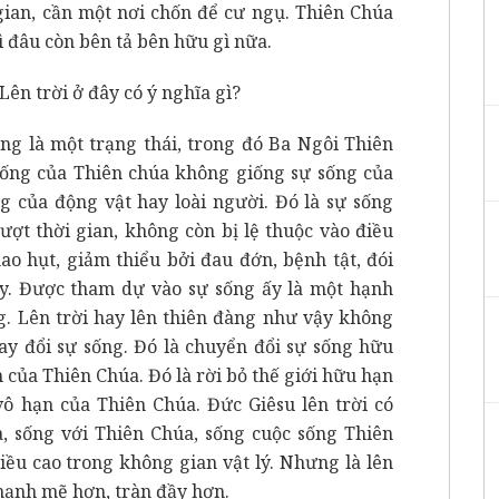
 gian, cần một nơi chốn để cư ngụ. Thiên Chúa
ì đâu còn bên tả bên hữu gì nữa.
 Lên trời ở đây có ý nghĩa gì?
ng là một trạng thái, trong đó Ba Ngôi Thiên
ống của Thiên chúa không giống sự sống của
g của động vật hay loài người. Đó là sự sống
ượt thời gian, không còn bị lệ thuộc vào điều
ao hụt, giảm thiểu bởi đau đớn, bệnh tật, đói
ầy. Được tham dự vào sự sống ấy là một hạnh
g. Lên trời hay lên thiên đàng như vậy không
hay đổi sự sống. Đó là chuyển đổi sự sống hữu
 của Thiên Chúa. Đó là rời bỏ thế giới hữu hạn
vô hạn của Thiên Chúa. Đức Giêsu lên trời có
a, sống với Thiên Chúa, sống cuộc sống Thiên
iều cao trong không gian vật lý. Nhưng là lên
 mạnh mẽ hơn, tràn đầy hơn.