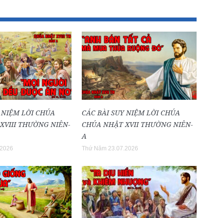
 NIỆM LỜI CHÚA
CÁC BÀI SUY NIỆM LỜI CHÚA
XVIII THƯỜNG NIÊN-
CHÚA NHẬT XVII THƯỜNG NIÊN-
A
.2026
Thứ Năm 23.07.2026