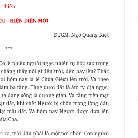
 Thiên
I – HIỆN DIỆN MỚI
ĐTGM. Ngô Quang Kiệt
***
Có lẽ nhiều người ngạc nhiên tự hỏi: sao trong
chẳng thấy nói gì đến trời, đến bay lên? Thắc
ọi hôm nay là lễ Chúa Giêsu lên trời. Và theo
àm ba tầng. Tầng dưới đất là âm ty, địa ngục,
 ta đang sống là dương gian. Và tầng trên mặt
ặt đất, khi chết Người bị chôn trong lòng đất,
ở lại mặt đất. Và hôm nay Người được đưa lên
húa Cha.
ực ra, trời đâu phải là một nơi chốn. Con người