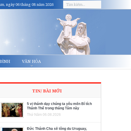
m, ngày 06 tháng 08 năm 2026
 ĐÌNH
VĂN HÓA
TIN/ BÀI MỚI
5 vị thánh dạy chúng ta yêu mến Bí tích
Thánh Thể trong tháng Tám này
Thứ Năm 06.08.2026
Đức Thánh Cha sẽ tông du Uruguay,