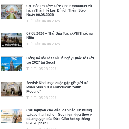
Gx. Hòa Phước: Đức Cha Emmanuel cử
hành Thánh lễ ban Bí tích Thêm Sức-
Ngày 06.08.2026
Thứ Năm 06.08.2026
07.08.2026 – Thứ Sáu Tuần XVIII Thường
Niên
Thứ Năm 06.08.2026
Công bố bài hát chủ đề ngày Quốc tế Giới
trẻ 2027 tại Seoul
Thứ Tư 05.08.2026
Assisi: Khai mạc cuộc gặp gỡ giới trẻ
Phan Sinh “GO! Franciscan Youth
Meeting”
Thứ Tư 05.08.2026
Cầu nguyện cho việc loan báo Tin mừng
tại các thành phố – Suy niệm dựa theo ý
cầu nguyện của Đức Giáo hoàng tháng
8/2026 phần I