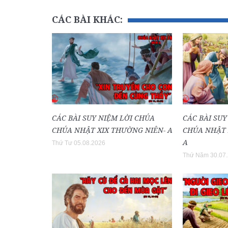
CÁC BÀI KHÁC:
CÁC BÀI SUY NIỆM LỜI CHÚA
CÁC BÀI SUY
CHÚA NHẬT XIX THƯỜNG NIÊN- A
CHÚA NHẬT 
A
Thứ Tư 05.08.2026
Thứ Năm 30.07