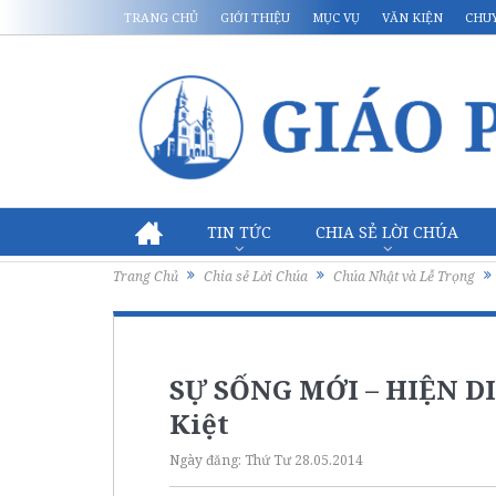
TRANG CHỦ
GIỚI THIỆU
MỤC VỤ
VĂN KIỆN
CHU
TIN TỨC
CHIA SẺ LỜI CHÚA
Trang Chủ
Chia sẻ Lời Chúa
Chúa Nhật và Lễ Trọng
SỰ SỐNG MỚI – HIỆN D
Kiệt
Ngày đăng:
Thứ Tư 28.05.2014