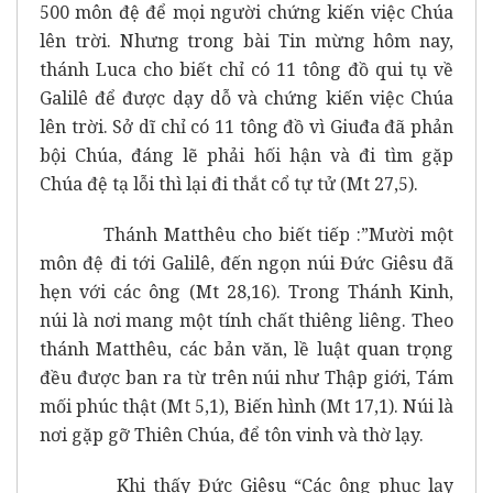
500 môn đệ để mọi người chứng kiến việc Chúa
lên trời. Nhưng trong bài Tin mừng hôm nay,
thánh Luca cho biết chỉ có 11 tông đồ qui tụ về
Galilê để được dạy dỗ và chứng kiến việc Chúa
lên trời. Sở dĩ chỉ có 11 tông đồ vì Giuđa đã phản
bội Chúa, đáng lẽ phải hối hận và đi tìm gặp
Chúa đệ tạ lỗi thì lại đi thắt cổ tự tử (Mt 27,5).
Thánh Matthêu cho biết tiếp :”Mười một
môn đệ đi tới Galilê, đến ngọn núi Đức Giêsu đã
hẹn với các ông (Mt 28,16). Trong Thánh Kinh,
núi là nơi mang một tính chất thiêng liêng. Theo
thánh Matthêu, các bản văn, lề luật quan trọng
đều được ban ra từ trên núi như Thập giới, Tám
mối phúc thật (Mt 5,1), Biến hình (Mt 17,1). Núi là
nơi gặp gỡ Thiên Chúa, để tôn vinh và thờ lạy.
Khi thấy Đức Giêsu “Các ông phục lạy