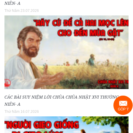
NIÊN- A
Thứ Năm 23.07.2026
CÁC BÀI SUY NIỆM LỜI CHÚA CHÚA NHẬT XVI THƯỜNG
NIÊN- A
GÓP Ý
Thứ Năm 16.07.2026