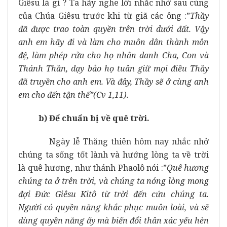
Giêsu là gì ? Ta hãy nghe lời nhắc nhở sau cùng
của Chúa Giêsu trước khi từ giã các ông :”
Thầy
đã được trao toàn quyền trên trời dưới đất. Vậy
anh em hãy đi và làm cho muôn dân thành môn
đệ, làm phép rửa cho họ nhân danh Cha, Con và
Thánh Thần, dạy bảo họ tuân giữ mọi điều Thầy
đã truyền cho anh em. Và đây, Thầy sẽ ở cùng anh
em cho đến tận thế”(Cv 1,11).
b) Để chuẩn bị về quê trời.
Ngày lễ Thăng thiên hôm nay nhắc nhở
chúng ta sống tốt lành và hướng lòng ta về trời
là quê hương, như thánh Phaolô nói :”
Quê hương
chúng ta ở trên trời, và chúng ta nóng lòng mong
đợi Đức Giêsu Kitô từ trời đến cứu chúng ta.
Người có quyền năng khắc phục muôn loài, và sẽ
dùng quyền năng ấy mà biến đổi thân xác yếu hèn