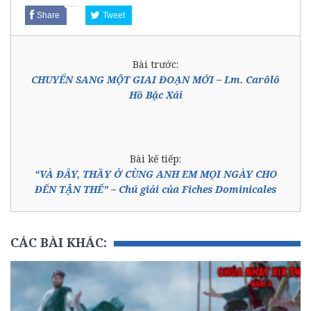
Share
Tweet
Bài trước:
CHUYỂN SANG MỘT GIAI ĐOẠN MỚI – Lm. Carôlô
Hồ Bặc Xái
Bài kế tiếp:
“VÀ ĐÂY, THẦY Ở CÙNG ANH EM MỌI NGÀY CHO
ĐẾN TẬN THẾ” – Chú giải của Fiches Dominicales
CÁC BÀI KHÁC: