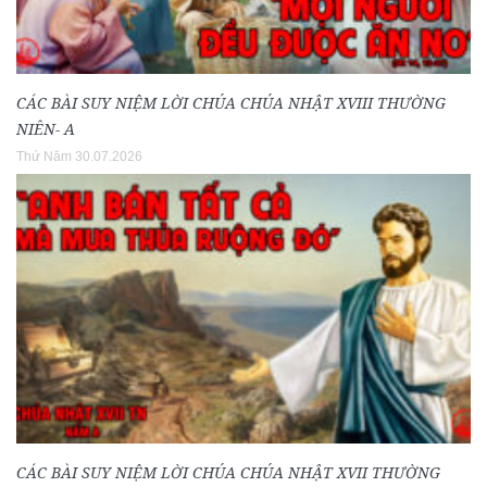
CÁC BÀI SUY NIỆM LỜI CHÚA CHÚA NHẬT XVIII THƯỜNG
NIÊN- A
Thứ Năm 30.07.2026
CÁC BÀI SUY NIỆM LỜI CHÚA CHÚA NHẬT XVII THƯỜNG