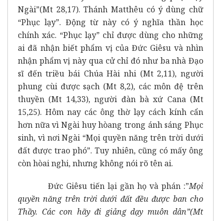
Ngài”(Mt 28,17). Thánh Matthêu có ý dùng chữ
“Phục lạy”. Động từ này có ý nghĩa thần học
chính xác. “Phục lạy” chỉ được dùng cho những
ai đã nhận biết phẩm vị của Đức Giêsu và nhìn
nhận phẩm vị này qua cử chỉ đó như ba nhà Đạo
sĩ đến triều bái Chúa Hài nhi (Mt 2,11), người
phung cùi được sạch (Mt 8,2), các môn đệ trên
thuyền (Mt 14,33), người đàn bà xứ Cana (Mt
15,25). Hôm nay các ông thờ lạy cách kính cẩn
hơn nữa vì Ngài huy hòang trong ánh sáng Phục
sinh, vì nơi Ngài “Mọi quyền năng trên trời dưới
đất được trao phó”. Tuy nhiên, cũng có mấy ông
còn hòai nghi, nhưng không nói rõ tên ai.
Đức Giêsu tiến lại gần họ và phán :”
Mọi
quyền năng trên trời dưới đất đều được ban cho
Thầy. Các con hãy đi giảng dạy muôn dân”(Mt