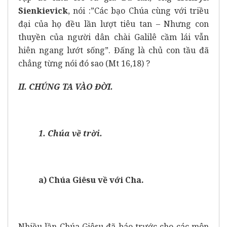
Sienkievick
, nói :”Các bạo Chúa cùng với triều
đại của họ đều lần lượt tiêu tan – Nhưng con
thuyền của người dân chài Galilê cầm lái vẫn
hiên ngang lướt sống”. Đấng là chủ con tầu đã
chẳng từng nói đó sao (Mt 16,18) ?
II. CHÚNG TA VÀO ĐỜI.
1. Chúa về trời.
a) Chúa Giêsu về với Cha.
Nhiều lần Chúa Giêsu đã báo trước cho các môn