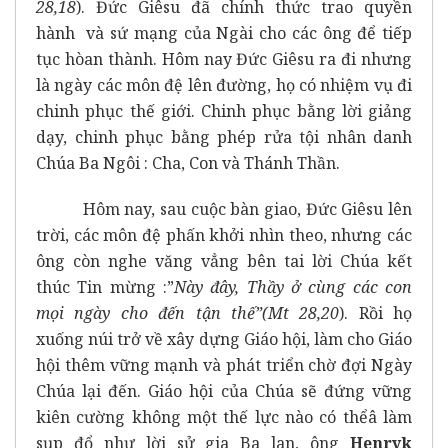
28,18
). Đức Giêsu đã chính thức trao quyền
hành và sứ mạng của Ngài cho các ông để tiếp
tục hòan thành. Hôm nay Đức Giêsu ra đi nhưng
là ngày các môn đệ lên đường, họ có nhiệm vụ đi
chinh phục thế giới. Chinh phục bằng lời giảng
dạy, chinh phục bằng phép rửa tội nhân danh
Chúa Ba Ngôi : Cha, Con và Thánh Thần.
Hôm nay, sau cuộc bàn giao, Đức Giêsu lên
trời, các môn đệ phấn khởi nhìn theo, nhưng các
ông còn nghe văng vẳng bên tai lời Chúa kết
thúc Tin mừng :”
Này đây, Thầy ở cùng các con
mọi ngày cho đến tận thế”(Mt 28,20
). Rồi họ
xuống núi trở về xây dựng Giáo hội, làm cho Giáo
hội thêm vững mạnh và phát triển chờ đợi Ngày
Chúa lại đến. Giáo hội của Chúa sẽ đứng vững
kiên cường không một thế lực nào có thểâ làm
sụp đổ như lời sử gia Ba lan, ông
Henryk