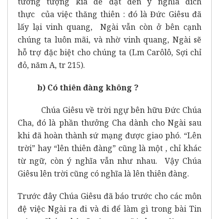
tưởng tượng kia để đạt đến ý nghĩa đích
thực của việc thăng thiên : đó là Đức Giêsu đã
lấy lại vinh quang, Ngài vẫn còn ở bên cạnh
chúng ta luôn mãi, và nhờ vinh quang, Ngài sẽ
hỗ trợ đặc biệt cho chúng ta (Lm Carôlô, Sợi chỉ
đỏ, năm A, tr 215).
b) Có thiên đàng không ?
Chúa Giêsu về trời ngự bên hữu Đức Chúa
Cha, đó là phần thưởng Cha dành cho Ngài sau
khi đã hoàn thành sứ mạng được giao phó. “Lên
trời” hay “lên thiên đàng” cũng là một , chỉ khác
từ ngữ, còn ý nghĩa vẫn như nhau. Vậy Chúa
Giêsu lên trời cũng có nghĩa là lên thiên đàng.
Trước đây Chúa Giêsu đã báo trước cho các môn
đệ việc Ngài ra đi và đi để làm gì trong bài Tin