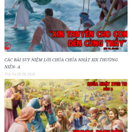
CÁC BÀI SUY NIỆM LỜI CHÚA CHÚA NHẬT XIX THƯỜNG
NIÊN- A
Thứ Tư 05.08.2026