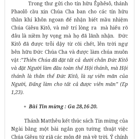
Trong thư gửi cho tín hữu Êphêsô, thánh
Phaolô cầu xin Chúa Cha ban cho các tín hữu
thần khí khôn ngoan để nhận biết mầu nhiệm
Chúa Giêsu Kitô, và mở trí lòng ra mà hiểu rõ
đâu là niềm hy vọng mà họ đã lãnh nhận. Đức
Kitô đã được trỗi dậy từ cõi chết, lên trời ngự
bên hữu Đức Chúa Cha và được làm chúa muôn
vật :”
Thiên Chúa đã đặt tất cả dưới chân Đức Kitô
và đặt Người làm đầu toàn thể Hội thánh, mà Hội
thánh là thân thể Đức Kitô, là sự viên mãn của
Người, Đấng làm cho tất cả được viên mãn” (Ep
1,23).
+ Bài Tin mừng : Ga 28,16-20.
Thánh Matthêu kết thúc sách Tin mừng của
Ngài bằng một bài ngắn gọn tường thuật việc
Chúa Giêsu từ giã các môn đệ mà về trời. Ý chính