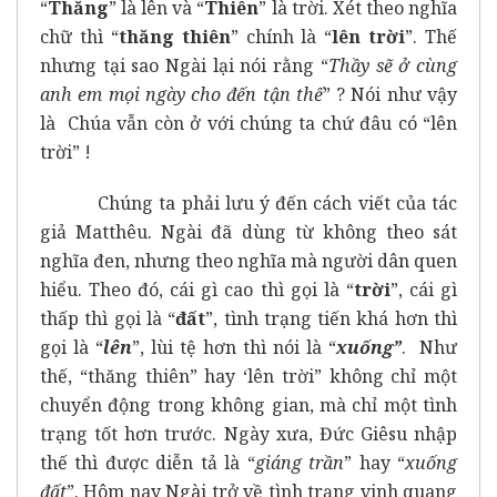
“
Thăng
” là lên và “
Thiên
” là trời. Xét theo nghĩa
chữ thì “
thăng thiên
” chính là “
lên trời
”. Thế
nhưng tại sao Ngài lại nói rằng “
Thầy sẽ ở cùng
anh em mọi ngày cho đến tận thế
” ? Nói như vậy
là Chúa vẫn còn ở với chúng ta chứ đâu có “lên
trời” !
Chúng ta phải lưu ý đến cách viết của tác
giả Matthêu. Ngài đã dùng từ không theo sát
nghĩa đen, nhưng theo nghĩa mà người dân quen
hiểu. Theo đó, cái gì cao thì gọi là “
trời
”, cái gì
thấp thì gọi là “
đất
”, tình trạng tiến khá hơn thì
gọi là “
lên
”, lùi tệ hơn thì nói là “
xuống”
. Như
thế, “thăng thiên” hay ‘lên trời” không chỉ một
chuyển động trong không gian, mà chỉ một tình
trạng tốt hơn trước. Ngày xưa, Đức Giêsu nhập
thế thì được diễn tả là “
giáng trần
” hay “
xuống
đất
”. Hôm nay Ngài trở về tình trạng vinh quang