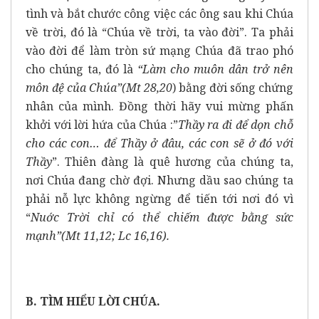
tình và bắt chước công việc các ông sau khi Chúa
về trời, đó là “Chúa về trời, ta vào đời”. Ta phải
vào đời để làm tròn sứ mạng Chúa đã trao phó
cho chúng ta, đó là
“Làm cho muôn dân trở nên
môn đệ
của Chúa”(Mt 28,20
) bằng đời sống chứng
nhân của mình. Đồng thời hãy vui mừng phấn
khởi với lời hứa của Chúa :”
Thầy ra đi để dọn chỗ
cho các con… để Thầy ở đâu, các con sẽ ở đó với
Thầy
”. Thiên đàng là quê hương của chúng ta,
nơi Chúa đang chờ đợi. Nhưng dầu sao chúng ta
phải nỗ lực không ngừng để tiến tới nơi đó vì
“
Nuớc Trời chỉ có thể chiếm được bằng sức
mạnh”(Mt 11,12; Lc 16,16).
B. TÌM HIỂU LỜI CHÚA.