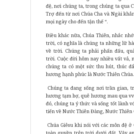
đệ, nơi chúng ta, trong chúng ta qua
Trợ đến từ nơi Chúa Cha và Ngài khẳn
mọi ngày cho đến tận thế “.
Điều khác nữa, Chúa Thiên, nhắc nhớ
trời, có nghĩa là chúng ta những lữ h
về trời. Chúng ta phải phấn đấu, qu
trời. Cuộc đời hôm nay nhiều vất vả,
chúng ta có một sức thu hút, thúc đ
hương hạnh phúc là Nước Thiên Chúa.
Chúng ta đang sống nơi trần gian, trê
hương tạm bợ, quê hương mau qua vv…
đó, chúng ta ý thức và sống tốt lành 
tiến về Nước Thiên Đàng, Nước Thiên
Chúa Giêsu khi nói với các môn đệ ở 
toàn quyền trên trời dưới đất. Vậy 