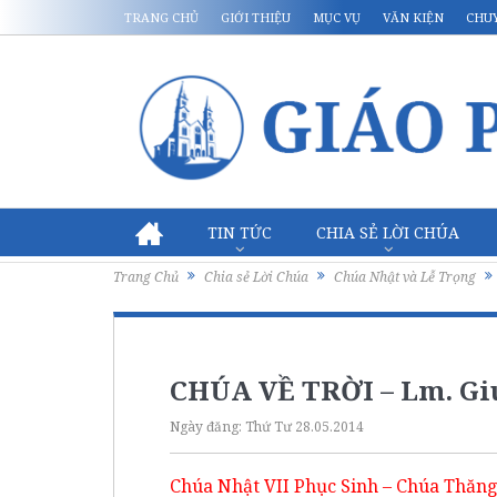
TRANG CHỦ
GIỚI THIỆU
MỤC VỤ
VĂN KIỆN
CHU
TIN TỨC
CHIA SẺ LỜI CHÚA
Trang Chủ
Chia sẻ Lời Chúa
Chúa Nhật và Lễ Trọng
CHÚA VỀ TRỜI – Lm. Gi
Ngày đăng:
Thứ Tư 28.05.2014
Chúa Nhật VII Phục Sinh – Chúa Thăng