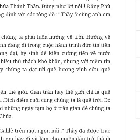
 Chúa Thánh Thần. Đúng như lời nói ! Đấng Phù
g định với các tông đồ :” Thầy ở cùng anh em
 chúng ta phải luôn hướng về trời. Hướng về
ành đang đi trong cuộc hành trình đức tin tiến
ảng đại, hy sinh để kiên cường tiến về nước
 nhiều thử thách khó khăn, nhưng với niềm tin
ẩy chúng ta đạt tới quê hương vĩnh cửu, quê
n thế giới. Gian trần hay thế giới chỉ là quê
Đích điểm cuối cùng chúng ta là quê trời. Do
với những ngày tạm bợ ở trần gian để chúng ta
 Chúa.
Galilê trên một ngọn núi :” Thầy đã được trao
anh em hãy đi và làm cho muôn dân trở thành