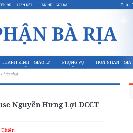
Thứ nă
YÊN ĐỀ
LIÊN KẾT
LIÊN HỆ – GỬI BÀI
THÁNH KINH – GIÁO LÝ
PHỤNG VỤ
HÔN NHÂN – GIA
Chúa nhật
use Nguyễn Hưng Lợi DCCT
 Thiên