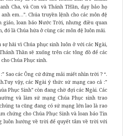
anh Cha, và Con và Thánh THần, dạy bảo họ
o anh em…”. Chúa truyền lệnh cho các môn đệ
n giáo, loan báo Nước Trời, nhưng điều quan
in, đó là Chúa hứa ở cùng các môn đệ luôn mãi.
 sợ hãi vì Chúa phục sinh luôn ở với các Ngài,
 Thánh Thần sẽ xuống trên các tông đồ để các
 cho Chúa Phục sinh.
:” Sao các Ông cứ đứng mải miết nhìn trời ? “.
h.Tuy vậy, các Ngài ý thức sứ mạng cao cả :”
úa Phục Sinh” còn đang chờ đợi các Ngài. Các
thường và làm sứ mạng Chúa Phục sinh trao
 chúng ta cũng đang có sứ mạng lớn lao là rao
m chứng cho Chúa Phục Sinh và loan báo Tin
luôn hướng về trời để quyết tâm về trời với