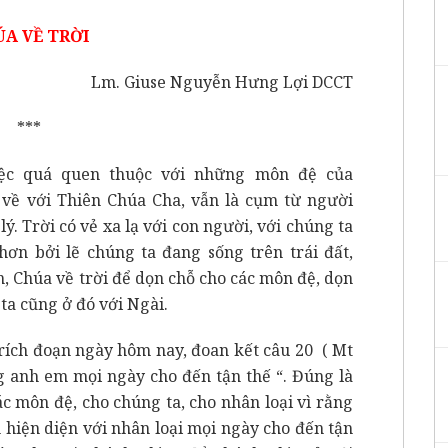
A VỀ TRỜI
Lm. Giuse Nguyễn Hưng Lợi DCCT
***
việc quá quen thuộc với những môn đệ của
về với Thiên Chúa Cha, vẫn là cụm từ người
ý. Trời có vẻ xa lạ với con người, với chúng ta
ơn bởi lẽ chúng ta đang sống trên trái đất,
n, Chúa về trời để dọn chỗ cho các môn đệ, dọn
ta cũng ở đó với Ngài.
ích đoạn ngày hôm nay, đoan kết câu 20 ( Mt
ùng anh em mọi ngày cho đến tận thế “. Đúng là
ác môn đệ, cho chúng ta, cho nhân loại vì rằng
hiện diện với nhân loại mọi ngày cho đến tận