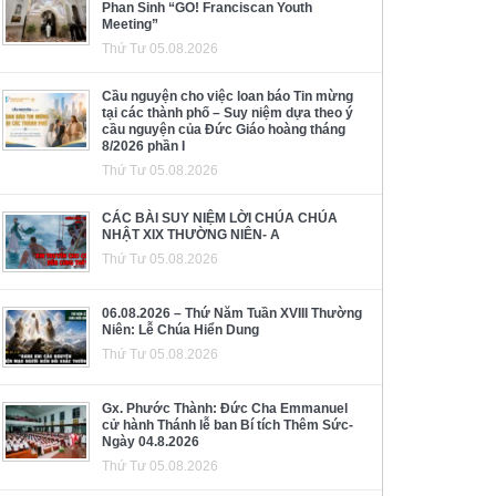
Phan Sinh “GO! Franciscan Youth
Meeting”
Thứ Tư 05.08.2026
Cầu nguyện cho việc loan báo Tin mừng
tại các thành phố – Suy niệm dựa theo ý
cầu nguyện của Đức Giáo hoàng tháng
8/2026 phần I
Thứ Tư 05.08.2026
CÁC BÀI SUY NIỆM LỜI CHÚA CHÚA
NHẬT XIX THƯỜNG NIÊN- A
Thứ Tư 05.08.2026
06.08.2026 – Thứ Năm Tuần XVIII Thường
Niên: Lễ Chúa Hiển Dung
Thứ Tư 05.08.2026
Gx. Phước Thành: Đức Cha Emmanuel
cử hành Thánh lễ ban Bí tích Thêm Sức-
Ngày 04.8.2026
Thứ Tư 05.08.2026