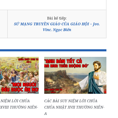
Bài kế tiếp:
SỨ MẠNG TRUYỀN GIÁO CỦA GIÁO HỘI – Jos.
Vinc. Ngọc Biển
 NIỆM LỜI CHÚA
CÁC BÀI SUY NIỆM LỜI CHÚA
XVIII THƯỜNG NIÊN-
CHÚA NHẬT XVII THƯỜNG NIÊN-
A