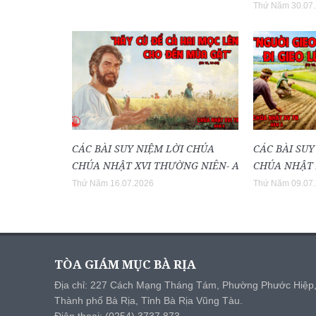
Thứ Năm 30.07
CÁC BÀI SUY NIỆM LỜI CHÚA
CÁC BÀI SUY
CHÚA NHẬT XVI THƯỜNG NIÊN- A
CHÚA NHẬT 
Thứ Năm 16.07.2026
Thứ Năm 09.07
TÒA GIÁM MỤC BÀ RỊA
Địa chỉ: 227 Cách Mạng Tháng Tám, Phường Phước Hiệp
Thành phố Bà Rịa, Tỉnh Bà Rịa Vũng Tàu.
Điện thoại: (0254) 3737 873