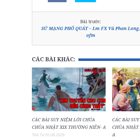
Bài trước:
SỨ MẠNG PHỔ QUÁT – Lm FX Vũ Phan Long,
ofm
CÁC BÀI KHÁC:
CÁC BÀI SUY NIỆM LỜI CHÚA
CÁC BÀI SUY
CHÚA NHẬT XIX THƯỜNG NIÊN- A
CHÚA NHẬT 
A
Thứ Tư 05.08.2026