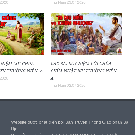
.2026
Thứ Năm 23.07.2026
 NIỆM LỜI CHÚA
CÁC BÀI SUY NIỆM LỜI CHÚA
XV THƯỜNG NIÊN- A
CHÚA NHẬT XIV THƯỜNG NIÊN-
A
.2026
Thứ Năm 02.07.2026
,
Website được phát triển bởi Ban Truyền Thông Giáo phận Bà
Rịa.