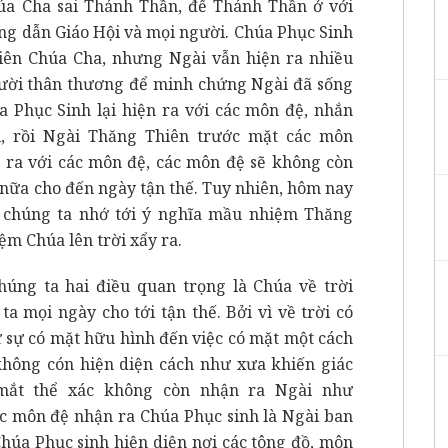
húa Cha sai Thánh Thần, để Thánh Thần ở với
ớng dẫn Giáo Hội và mọi người. Chúa Phục Sinh
iên Chúa Cha, nhưng Ngài vẫn hiện ra nhiều
ười thân thương để minh chứng Ngài đã sống
a Phục Sinh lại hiện ra với các môn đệ, nhắn
u, rồi Ngài Thăng Thiên trước mặt các môn
ện ra với các môn đệ, các môn đệ sẽ không còn
 nữa cho đến ngày tận thế. Tuy nhiên, hôm nay
, chúng ta nhớ tới ý nghĩa mầu nhiệm Thăng
ệm Chúa lên trời xẩy ra.
úng ta hai điều quan trọng là Chúa về trời
a mọi ngày cho tới tận thế. Bởi vì về trời có
ừ sự có mặt hữu hình đến việc có mặt một cách
 không cón hiện diện cách như xưa khiến giác
mắt thể xác không còn nhận ra Ngài như
ác môn đệ nhận ra Chúa Phục sinh là Ngài ban
húa Phục sinh hiện diện nơi các tông đồ, môn