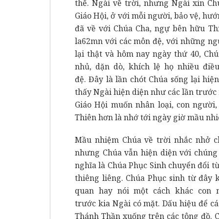
thế. Ngài về trời, nhưng Ngài xin C
Giáo Hội, ở với mỗi người, bảo vệ, hư
đã về với Chúa Cha, ngự bên hữu Th
la62mn với các môn đệ, với những ng
lại thật và hôm nay ngày thứ 40, Chú
nhủ, dặn dò, khích lệ họ nhiều điề
đệ. Đây là lần chót Chúa sống lại hi
thấy Ngài hiện diện như các lần trước
Giáo Hội muốn nhân loại, con người
Thiên hơn là nhớ tới ngày giờ mầu nhi
Mầu nhiệm Chúa về trời nhắc nhở ch
nhưng Chúa vẫn hiện diện với chúng t
nghĩa là Chúa Phục Sinh chuyển đổi t
thiêng liêng. Chúa Phục sinh từ đây
quan hay nói một cách khác con 
trước kia Ngài có mặt. Dấu hiệu để c
Thánh Thần xuống trên các tông đồ. C