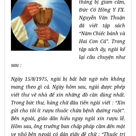
tháng bị giam cầm,
Đức Cố Hồng Y FX.
Nguyễn Văn Thuận
đã viết tập sách
“Năm Chiếc bánh và
Hai Con Cá”. Trong
tập sách ấy, ngài kể
lại câu chuyện như
sau :
Ngày 15/8/1975, ngài bị bắt bất ngờ nên không
mang theo gì cả. Ngày hôm sau, ngài được phép
viết thư về nhà để xin những đồ cần dùng nhất.
Trong bức thư, hàng chữ đầu tiên ngài viết : “Xin
gửi cho tôi ít rượu thuốc chữa bệnh đường ruột”.
Bên ngoài, giáo dân hiểu ngay ngài xin rượu lễ.
Hôm sau, ông trưởng ban chấp pháp cầm đến một
ve nhỏ bên ngoài có dán giấy đề chữ : “Thuốc trị