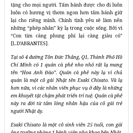
tặng cho mọi người. Tấm bánh được cho đi luôn
luôn có hương vị thơm ngon hơn tấm bánh giữ
lại cho riêng mình. Chính tình yêu sẽ làm nên
những “phép nhân” kỳ lạ trong cuộc sống. Bởi vì
“Con tim càng phung phí lại càng giàu có”
[L.D’ABRANTES].
Tại số 4 đường Tôn Đức Thắng, Q1, Thành Phố Hồ
Chí Minh có 1 quán cà phê nho nhỏ rất lạ mang
tên “Hoa Anh Đào”. Quán cà phê này lạ vì chủ
quán là một cô gái Nhật tên Esaki Chisato. Và lạ
hơn nữa, vì các nhân viên phục vụ ở đây là những
em khuyết tật chậm phát triển trí tuệ. Quán cà phê
này ra đời từ tấm lòng nhân hậu của cô gái trẻ
người Nhật ấy.
Esaki Chisato là một cô sinh viên 25 tuổi, con gái
ông trưởng phòng 1 bệnh viện nha khoa bên Nhật.