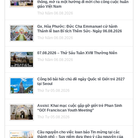
thông, mở ra một hướng đi mới cho công cuộc huấn
giáo Việt Nam
Thứ Năm 06.08.2026
Gx. Hòa Phước: Đức Cha Emmanuel cử hành
Thánh lễ ban Bí tích Thêm Sức- Ngày 06.08.2026
Thứ Năm 06.08.2026
07.08.2026 – Thứ Sáu Tuần XVIII Thường Niên
Thứ Năm 06.08.2026
Công bố bài hát chủ đề ngày Quốc tế Giới trẻ 2027
tại Seoul
Thứ Tư 05.08.2026
Assisi: Khai mạc cuộc gặp gỡ giới trẻ Phan Sinh
“GO! Franciscan Youth Meeting”
Thứ Tư 05.08.2026
Cầu nguyện cho việc loan báo Tin mừng tại các
thành phố – Suy niệm dựa theo ý cầu nguyện của