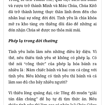
và rượu trở thành Mình và Máu Chúa, Chúa Kitô
đã trở thành lương thực thần linh đem đến cho
nhân loại sự sống đời đời. Tình yêu là chìa khóa
mở ra kho tàng ơn thiêng dồi dào để những ai
đón nhận Chúa sẽ được no thỏa mãi mãi.
Phép lạ trong đời thường
Tình yêu luôn làm nên những điều kỳ diệu. Vì
thế, nếu thiếu tình yêu sẽ không có phép lạ. Có
thể nói “công thức” của phép lạ hóa bánh ra
nhiều là : Năm chiếc bánh và hai con cá cộng với
tình yêu. Nếu không có tình yêu thì bánh và cá
làm sao đủ cho bấy nhiêu người?
Vì thiếu lòng quảng đại, các Tông đồ muốn “giải
tán dân chúng” để họ tự đi tìm thức ăn. Nếu
thiếu tình yêu thì làm sao có phép lạ? Chúa Giêsu