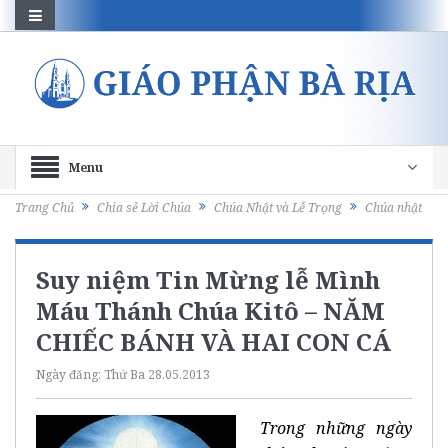
Menu
Trang Chủ
Chia sẻ Lời Chúa
Chúa Nhật và Lễ Trọng
Chúa nhật
Suy niệm Tin Mừng lễ Mình
Máu Thánh Chúa Kitô – NĂM
CHIẾC BÁNH VÀ HAI CON CÁ
Ngày đăng:
Thứ Ba 28.05.2013
Trong những ngày