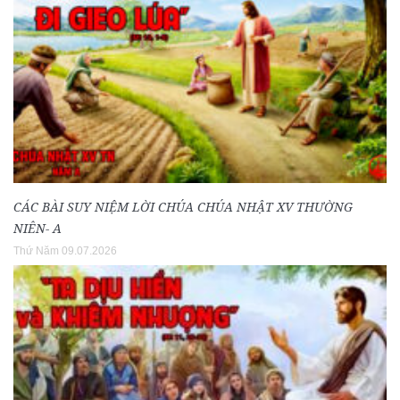
CÁC BÀI SUY NIỆM LỜI CHÚA CHÚA NHẬT XV THƯỜNG
NIÊN- A
Thứ Năm 09.07.2026