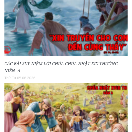
CÁC BÀI SUY NIỆM LỜI CHÚA CHÚA NHẬT XIX THƯỜNG
NIÊN- A
Thứ Tư 05.08.2026