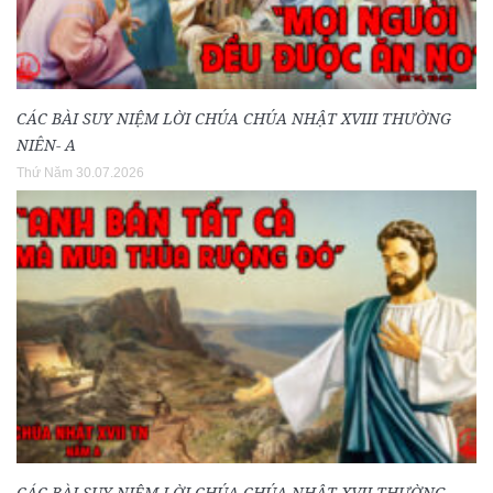
CÁC BÀI SUY NIỆM LỜI CHÚA CHÚA NHẬT XVIII THƯỜNG
NIÊN- A
Thứ Năm 30.07.2026
CÁC BÀI SUY NIỆM LỜI CHÚA CHÚA NHẬT XVII THƯỜNG