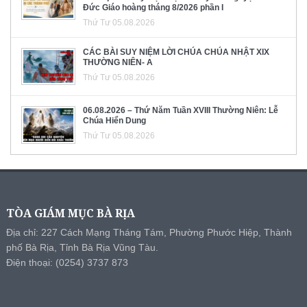
Đức Giáo hoàng tháng 8/2026 phần I
Thứ Tư 05.08.2026
CÁC BÀI SUY NIỆM LỜI CHÚA CHÚA NHẬT XIX
THƯỜNG NIÊN- A
Thứ Tư 05.08.2026
06.08.2026 – Thứ Năm Tuần XVIII Thường Niên: Lễ
Chúa Hiển Dung
Thứ Tư 05.08.2026
TÒA GIÁM MỤC BÀ RỊA
Địa chỉ: 227 Cách Mạng Tháng Tám, Phường Phước Hiệp, Thành
phố Bà Rịa, Tỉnh Bà Rịa Vũng Tàu.
Điện thoại: (0254) 3737 873