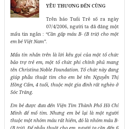
YÊU THƯƠNG ĐẾN CÙNG
Trên báo Tuổi Trẻ số ra ngày
07/4/2006, người ta đã đăng một
mẩu tin ngắn :
“Cần gấp máu B- (B trừ) cho một
em bé Việt Nam”
.
Mẩu tin nhắn trên là lời kêu gọi của một tổ chức
bảo trợ trẻ em, một tổ chức phi chính phủ mang
tên Christina Noble Foundation. Tổ chức này đang
giúp phẫu thuật tim cho em bé tên Nguyễn Thị
Hồng Cẩm, 4 tuổi, thuộc một gia đình rất nghèo ở
Sóc Trăng.
Em bé được đưa đến Viện Tim Thành Phố Hồ Chí
Minh để mổ tim. Nhưng em bé lại là một người
thuộc một nhóm máu rất hiếm, đó là nhóm máu B-
(B trừ). Để phẫu thuật cho em, người ta cần đến 6