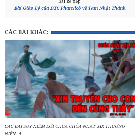
Bài kế tiếp:
Bài Giáo Lý của ĐTC Phanxicô về Tam Nhật Thánh
CÁC BÀI KHÁC:
CÁC BÀI SUY NIỆM LỜI CHÚA CHÚA NHẬT XIX THƯỜNG
NIÊN- A