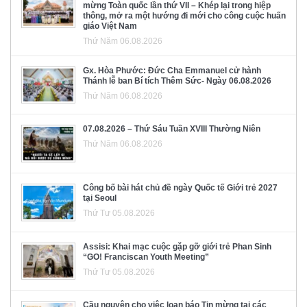
mừng Toàn quốc lần thứ VII – Khép lại trong hiệp
thông, mở ra một hướng đi mới cho công cuộc huấn
giáo Việt Nam
Thứ Năm 06.08.2026
Gx. Hòa Phước: Đức Cha Emmanuel cử hành
Thánh lễ ban Bí tích Thêm Sức- Ngày 06.08.2026
Thứ Năm 06.08.2026
07.08.2026 – Thứ Sáu Tuần XVIII Thường Niên
Thứ Năm 06.08.2026
Công bố bài hát chủ đề ngày Quốc tế Giới trẻ 2027
tại Seoul
Thứ Tư 05.08.2026
Assisi: Khai mạc cuộc gặp gỡ giới trẻ Phan Sinh
“GO! Franciscan Youth Meeting”
Thứ Tư 05.08.2026
Cầu nguyện cho việc loan báo Tin mừng tại các