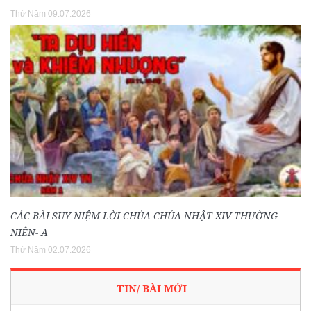
Thứ Năm 09.07.2026
CÁC BÀI SUY NIỆM LỜI CHÚA CHÚA NHẬT XIV THƯỜNG
NIÊN- A
Thứ Năm 02.07.2026
TIN/ BÀI MỚI